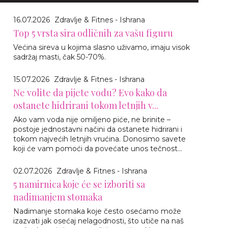
16.07.2026
Zdravlje & Fitnes - Ishrana
Top 5 vrsta sira odličnih za vašu figuru
Većina sireva u kojima slasno uživamo, imaju visok
sadržaj masti, čak 50-70%.
15.07.2026
Zdravlje & Fitnes - Ishrana
Ne volite da pijete vodu? Evo kako da
ostanete hidrirani tokom letnjih v...
Ako vam voda nije omiljeno piće, ne brinite –
postoje jednostavni načini da ostanete hidrirani i
tokom najvećih letnjih vrućina. Donosimo savete
koji će vam pomoći da povećate unos tečnost...
02.07.2026
Zdravlje & Fitnes - Ishrana
5 namirnica koje će se izboriti sa
nadimanjem stomaka
Nadimanje stomaka koje često osećamo može
izazvati jak osećaj nelagodnosti, što utiče na naš