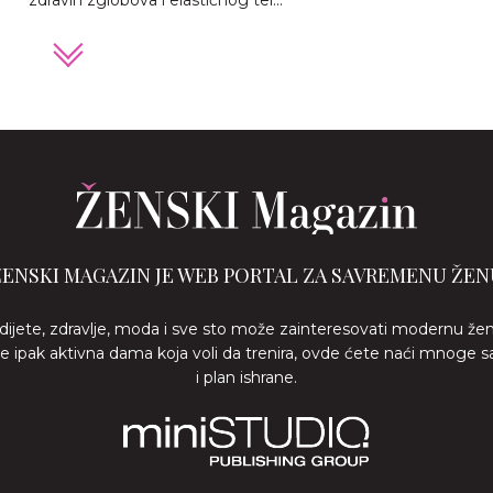
zdravih zglobova i elastičnog tel...
ŽENSKI MAGAZIN JE WEB PORTAL ZA SAVREMENU ŽEN
 dijete, zdravlje, moda i sve sto može zainteresovati modernu že
ste ipak aktivna dama koja voli da trenira, ovde ćete naći mnoge s
i plan ishrane.