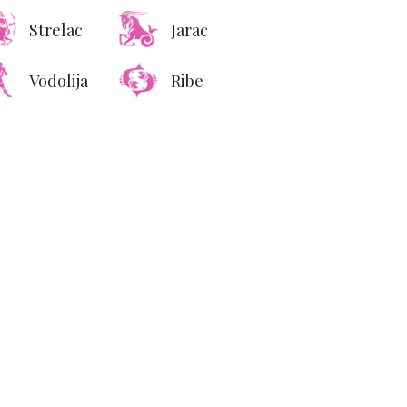
Strelac
Jarac
Vodolija
Ribe