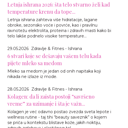
Letnja ishrana 2026: šta telo stvarno želi kad
temperature krenu da tope...
Letnja ishrana zahteva više hidratacije, lagane
obroke, sezonsko voće i povrće, kao i pravilnu
ravnotežu elektrolita, proteina i zdravih masti kako bi
telo lakše podnelo visoke temperature...
29.05.2026
Zdravlje & Fitnes - Ishrana
6 stvari koje se dešavaju vašem telu kada
pijete mleko sa medom
Mleko sa medom je jedan od onih napitaka koji
nikada ne izlaze iz mode.
28.05.2026
Zdravlje & Fitnes - Ishrana
Kolagen: da li zaista postoji “savršeno
vreme” za uzimanje i šta je važn...
Kolagen je već odavno postao zvezda sveta lepote i
wellness rutine - taj tihi “beauty saveznik” o kojem
se priča u kontekstu blistave kože, jakih noktiju,