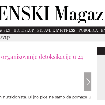
& SEX
HOROSKOP
ZDRAVLJE & FITNESS
PORODICA
E
AVLJE
 organizovanje detoksikacije u 24
envato
 nutricionista. Biljno piće ne samo da pomaže u