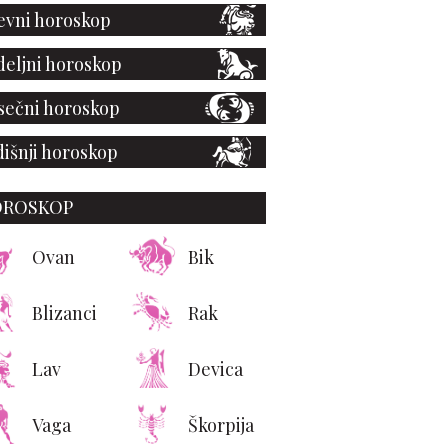
vni horoskop
eljni horoskop
ečni horoskop
išnji horoskop
OROSKOP
Ovan
Bik
Blizanci
Rak
akši način da izbacite
šećer iz ishrane
Lav
Devica
Vaga
Škorpija