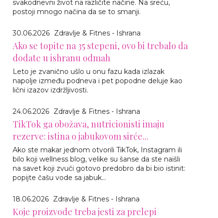
svakodnevni život na različite načine. Na sreću,
postoji mnogo načina da se to smanji.
30.06.2026
Zdravlje & Fitnes - Ishrana
Ako se topite na 35 stepeni, ovo bi trebalo da
dodate u ishranu odmah
Leto je zvanično ušlo u onu fazu kada izlazak
napolje između podneva i pet popodne deluje kao
lični izazov izdržljivosti.
24.06.2026
Zdravlje & Fitnes - Ishrana
TikTok ga obožava, nutricionisti imaju
rezerve: istina o jabukovom sirće...
Ako ste makar jednom otvorili TikTok, Instagram ili
bilo koji wellness blog, velike su šanse da ste naišli
na savet koji zvuči gotovo predobro da bi bio istinit:
popijte čašu vode sa jabuk...
18.06.2026
Zdravlje & Fitnes - Ishrana
Koje proizvode treba jesti za prelepi