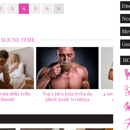
Dne
»
2
3
4
5
6
Ned
Mes
SLIČNE TEME
God
H
p 5 pića koja treba da
4 saveta koji će vam pomoći
Najl
ijete posle treninga
da vaš stomak radi
besprekorno