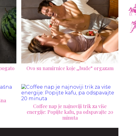
 bogato
Ovo su namirnice koje „bude“ orgazam
šna
Coffee nap je najnoviji trik za više
energije: Popijte kafu, pa odspavajte 20
minuta