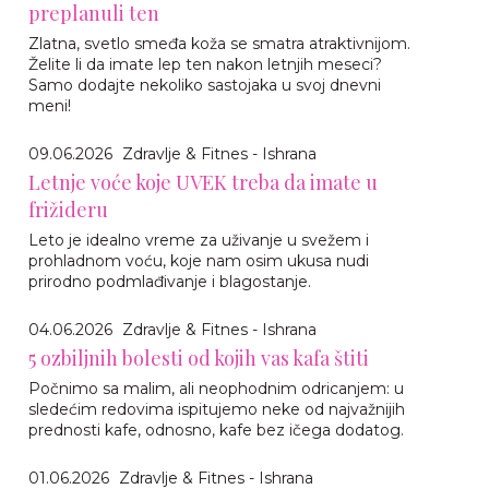
preplanuli ten
Zlatna, svetlo smeđa koža se smatra atraktivnijom.
Želite li da imate lep ten nakon letnjih meseci?
Samo dodajte nekoliko sastojaka u svoj dnevni
meni!
09.06.2026
Zdravlje & Fitnes - Ishrana
Letnje voće koje UVEK treba da imate u
frižideru
Leto je idealno vreme za uživanje u svežem i
prohladnom voću, koje nam osim ukusa nudi
prirodno podmlađivanje i blagostanje.
04.06.2026
Zdravlje & Fitnes - Ishrana
5 ozbiljnih bolesti od kojih vas kafa štiti
Počnimo sa malim, ali neophodnim odricanjem: u
sledećim redovima ispitujemo neke od najvažnijih
prednosti kafe, odnosno, kafe bez ičega dodatog.
01.06.2026
Zdravlje & Fitnes - Ishrana