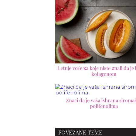
Letnje voće za koje niste znali da je
kolagenom
Znaci da je vaša ishrana siroma
polifenolima
POVEZANE TEME