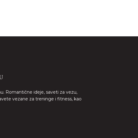
U
nu. Romantične ideje, saveti za vezu,
avete vezane za treninge i fitness, kao