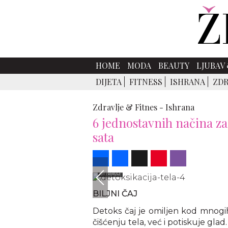
HOME
MODA
BEAUTY
LJUBAV 
DIJETA
FITNESS
ISHRANA
ZDR
Zdravlje & Fitnes -
Ishrana
6 jednostavnih načina za
sata
Share
Facebook
X
Pinterest
Viber
envato
BILJNI ČAJ
Detoks čaj je omiljen kod mnogih
čišćenju tela, već i potiskuje glad.