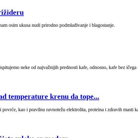
rižideru
 nam osim ukusa nudi prirodno podmlađivanje i blagostanje.
spitujemo neke od najvažnijih prednosti kafe, odnosno, kafe bez ičega
kad temperature krenu da tope...
 povrće, kao i pravilnu ravnotežu elektrolita, proteina i zdravih masti k