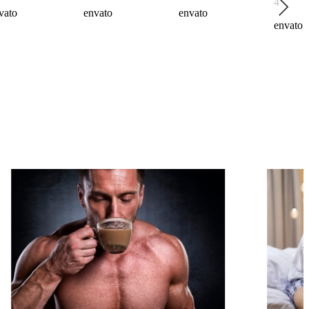
vato
envato
envato
envato