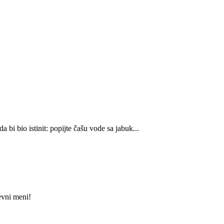
 bi bio istinit: popijte čašu vode sa jabuk...
evni meni!