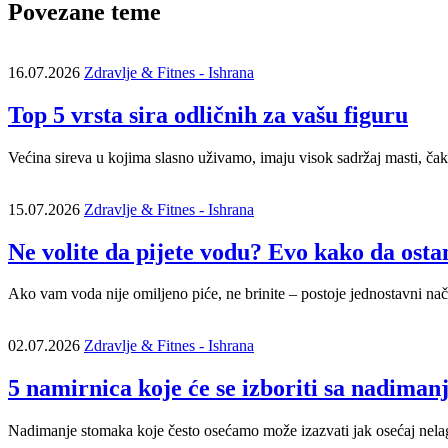
Povezane teme
16.07.2026
Zdravlje & Fitnes - Ishrana
Top 5 vrsta sira odličnih za vašu figuru
Većina sireva u kojima slasno uživamo, imaju visok sadržaj masti, ča
15.07.2026
Zdravlje & Fitnes - Ishrana
Ne volite da pijete vodu? Evo kako da ostan
Ako vam voda nije omiljeno piće, ne brinite – postoje jednostavni nač
02.07.2026
Zdravlje & Fitnes - Ishrana
5 namirnica koje će se izboriti sa nadima
Nadimanje stomaka koje često osećamo može izazvati jak osećaj nelago