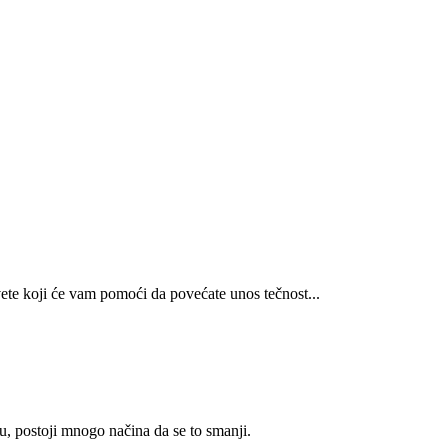
vete koji će vam pomoći da povećate unos tečnost...
́u, postoji mnogo načina da se to smanji.