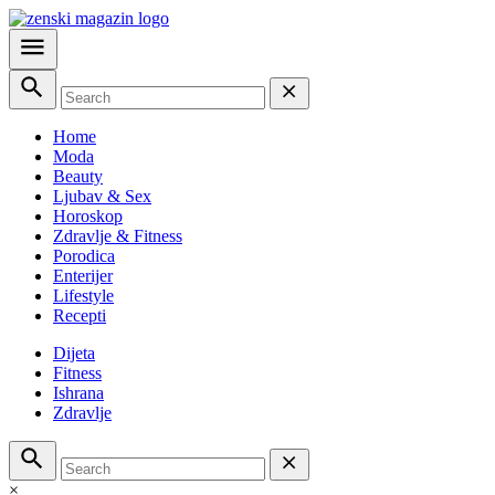
Home
Moda
Beauty
Ljubav & Sex
Horoskop
Zdravlje & Fitness
Porodica
Enterijer
Lifestyle
Recepti
Dijeta
Fitness
Ishrana
Zdravlje
×