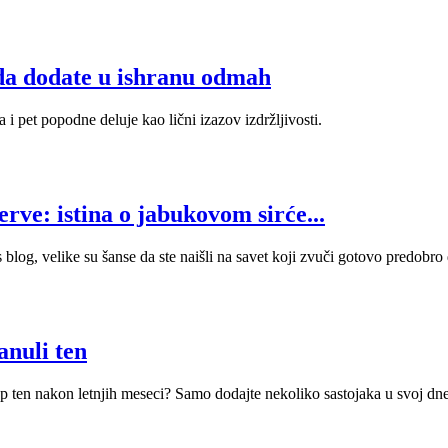
o da dodate u ishranu odmah
i pet popodne deluje kao lični izazov izdržljivosti.
rve: istina o jabukovom sirće...
log, velike su šanse da ste naišli na savet koji zvuči gotovo predobro da
anuli ten
 lep ten nakon letnjih meseci? Samo dodajte nekoliko sastojaka u svoj dn