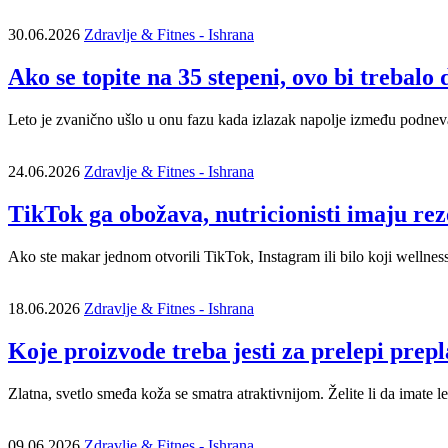
30.06.2026
Zdravlje & Fitnes - Ishrana
Ako se topite na 35 stepeni, ovo bi trebal
Leto je zvanično ušlo u onu fazu kada izlazak napolje između podneva 
24.06.2026
Zdravlje & Fitnes - Ishrana
TikTok ga obožava, nutricionisti imaju reze
Ako ste makar jednom otvorili TikTok, Instagram ili bilo koji wellness b
18.06.2026
Zdravlje & Fitnes - Ishrana
Koje proizvode treba jesti za prelepi prepl
Zlatna, svetlo smeđa koža se smatra atraktivnijom. Želite li da imate
09.06.2026
Zdravlje & Fitnes - Ishrana