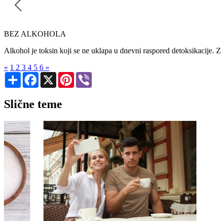
BEZ ALKOHOLA
Alkohol je toksin koji se ne uklapa u dnevni raspored detoksikacije.
«
1
2
3
4
5
6
»
Share
Facebook
X
Pinterest
Viber
Slične teme