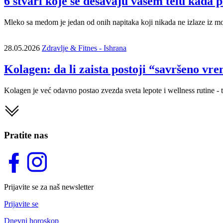
6 stvari koje se dešavaju vašem telu kada
Mleko sa medom je jedan od onih napitaka koji nikada ne izlaze iz m
28.05.2026
Zdravlje & Fitnes - Ishrana
Kolagen: da li zaista postoji “savršeno vrem
Kolagen je već odavno postao zvezda sveta lepote i wellness rutine - ta
Pratite nas
Prijavite se za naš newsletter
Prijavite se
Dnevni horoskop