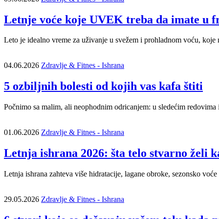
Letnje voće koje UVEK treba da imate u f
Leto je idealno vreme za uživanje u svežem i prohladnom voću, koje
04.06.2026
Zdravlje & Fitnes - Ishrana
5 ozbiljnih bolesti od kojih vas kafa štiti
Počnimo sa malim, ali neophodnim odricanjem: u sledećim redovima i
01.06.2026
Zdravlje & Fitnes - Ishrana
Letnja ishrana 2026: šta telo stvarno želi 
Letnja ishrana zahteva više hidratacije, lagane obroke, sezonsko voće i
29.05.2026
Zdravlje & Fitnes - Ishrana