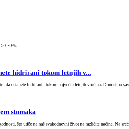
k 50-70%.
ete hidrirani tokom letnjih v...
ini da ostanete hidrirani i tokom najvećih letnjih vrućina. Donosimo sa
njem stomaka
dnosti, što utiče na naš svakodnevni život na različite načine. Na srec