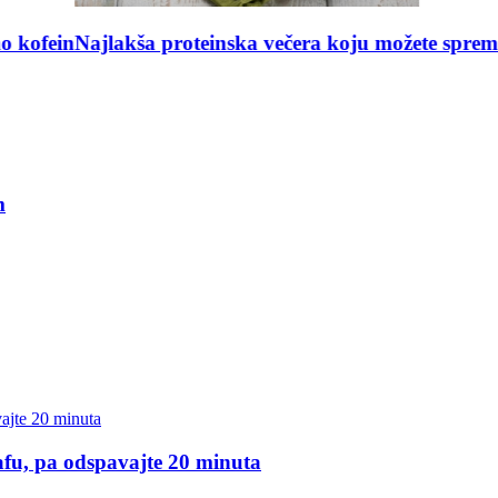
ajlakša proteinska večera koju možete spremiti
Top 5 p
m
 kafu, pa odspavajte 20 minuta