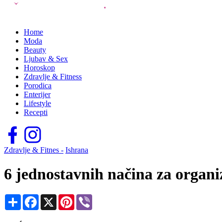
Home
Moda
Beauty
Ljubav & Sex
Horoskop
Zdravlje & Fitness
Porodica
Enterijer
Lifestyle
Recepti
Zdravlje & Fitnes -
Ishrana
6 jednostavnih načina za organi
Share
Facebook
X
Pinterest
Viber