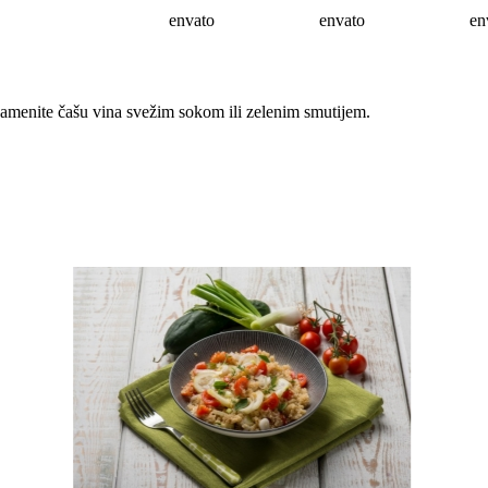
envato
envato
en
 Zamenite čašu vina svežim sokom ili zelenim smutijem.