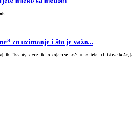
 pijete mleko sa medom
ode.
e” za uzimanje i šta je važn...
j tihi “beauty saveznik” o kojem se priča u kontekstu blistave kože, jaki