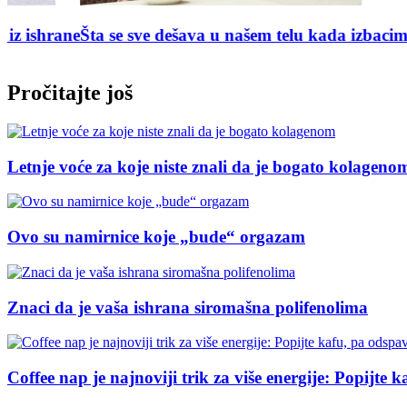
ne
Šta se sve dešava u našem telu kada izbacimo kofein
N
Pročitajte još
Letnje voće za koje niste znali da je bogato kolageno
Ovo su namirnice koje „bude“ orgazam
Znaci da je vaša ishrana siromašna polifenolima
Coffee nap je najnoviji trik za više energije: Popijte