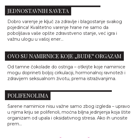
POPRAVITE VARENJE UZ NEKOLIKO
JEDNOSTAVNIH SAVETA
Dobro varenje je ključ za zdravlje i blagostanje svakog
pojedinca! Kvalitetno varenje hrane ne samo da
poboljšava vaše opšte zdravstveno stanje, već igra i
važnu ulogu u vašoj ener...
OVO SU NAMIRNICE KOJE „BUDE“ ORGAZAM
Od tamne čokolade do ostriga – otkrijte koje namirnice
mogu doprineti boljoj cirkulaciji, hormonalnoj ravnoteži i
zdravijem seksualnom životu, prema istraživanjima.
ZNACI DA JE VAŠA ISHRANA SIROMAŠNA
POLIFENOLIMA
Šarene namirnice nisu važne samo zbog izgleda – upravo
u njima kriju se polifenoli, moćna biljna jedinjenja koja štite
organizam od upala i oksidativnog stresa. Ako ih unosite
prem...