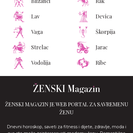
Blizanci
Rak
Lav
Devica
Vaga
Škorpija
Strelac
Jarac
Vodolija
Ribe
ŽENSKI MAGAZIN JE WEB PORTAL ZA SAVREMENU
ŽENU
Dnevni horoskop, saveti za fitness i dijete, zdravlje, moda i