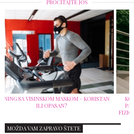
PROČITAJTE JOŠ
STAN
KOLIKO SPRATOVA MOŽEŠ DA PREĐEŠ BEZ
PAUZE? OVAJ TEST OTKRIVA SVE O TVOJOJ
FIZIČKOJ FORMI (I O TOME KOLIKO SI ZAPRA
"FIT")
MISLITE DA ŽIVITE ZDRAVO? OVIH 8 NAVIKA
MOŽDA VAM ZAPRAVO ŠTETE