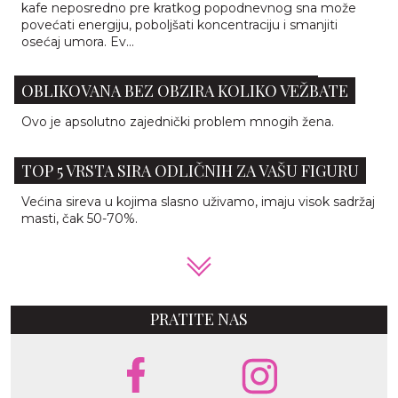
kafe neposredno pre kratkog popodnevnog sna može
povećati energiju, poboljšati koncentraciju i smanjiti
osećaj umora. Ev...
5 RAZLOGA ZAŠTO VAŠA ZADNJICA NIJE
OBLIKOVANA BEZ OBZIRA KOLIKO VEŽBATE
Ovo je apsolutno zajednički problem mnogih žena.
TOP 5 VRSTA SIRA ODLIČNIH ZA VAŠU FIGURU
Većina sireva u kojima slasno uživamo, imaju visok sadržaj
masti, čak 50-70%.
PRATITE NAS