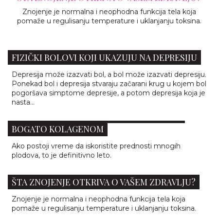
Znojenje je normalna i neophodna funkcija tela koja
pomaže u regulisanju temperature i uklanjanju toksina.
FIZIČKI BOLOVI KOJI UKAZUJU NA DEPRESIJU
Depresija može izazvati bol, a bol može izazvati depresiju.
Ponekad bol i depresija stvaraju začarani krug u kojem bol
pogoršava simptome depresije, a potom depresija koja je
nasta...
LETNJE VOĆE ZA KOJE NISTE ZNALI DA JE
BOGATO KOLAGENOM
Ako postoji vreme da iskoristite prednosti mnogih
plodova, to je definitivno leto.
ŠTA ZNOJENJE OTKRIVA O VAŠEM ZDRAVLJU?
Znojenje je normalna i neophodna funkcija tela koja
pomaže u regulisanju temperature i uklanjanju toksina.