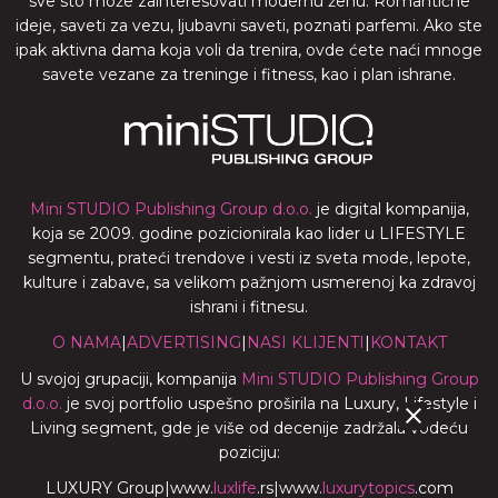
sve sto može zainteresovati modernu ženu. Romantične
ideje, saveti za vezu, ljubavni saveti, poznati parfemi. Ako ste
ipak aktivna dama koja voli da trenira, ovde ćete naći mnoge
savete vezane za treninge i fitness, kao i plan ishrane.
Mini STUDIO Publishing Group d.o.o.
je digital kompanija,
koja se 2009. godine pozicionirala kao lider u LIFESTYLE
segmentu, prateći trendove i vesti iz sveta mode, lepote,
kulture i zabave, sa velikom pažnjom usmerenoj ka zdravoj
ishrani i fitnesu.
O NAMA
|
ADVERTISING
|
NASI KLIJENTI
|
KONTAKT
U svojoj grupaciji, kompanija
Mini STUDIO Publishing Group
d.o.o.
je svoj portfolio uspešno proširila na Luxury, Lifestyle i
Living segment, gde je više od decenije zadržala vodeću
poziciju:
LUXURY Group
|
www.
luxlife
.rs
|
www.
luxurytopics
.com