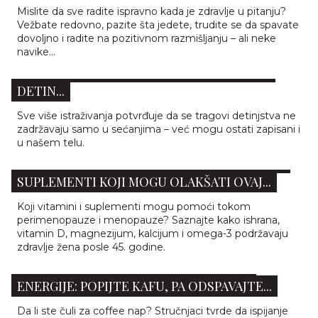
Mislite da sve radite ispravno kada je zdravlje u pitanju?
Vežbate redovno, pazite šta jedete, trudite se da spavate
dovoljno i radite na pozitivnom razmišljanju – ali neke
GODINAMA VAS MUČI STOMAK? NAUČNICI
navike...
KAŽU DA ODGOVOR MOŽDA LEŽI U VAŠEM
DETIN...
Sve više istraživanja potvrđuje da se tragovi detinjstva ne
zadržavaju samo u sećanjima – već mogu ostati zapisani i
u našem telu.
MENOPAUZA POSLE 45: VITAMINI, MINERALI I
SUPLEMENTI KOJI MOGU OLAKŠATI OVAJ...
Koji vitamini i suplementi mogu pomoći tokom
perimenopauze i menopauze? Saznajte kako ishrana,
vitamin D, magnezijum, kalcijum i omega-3 podržavaju
zdravlje žena posle 45. godine.
COFFEE NAP JE NAJNOVIJI TRIK ZA VIŠE
ENERGIJE: POPIJTE KAFU, PA ODSPAVAJTE...
Da li ste čuli za coffee nap? Stručnjaci tvrde da ispijanje