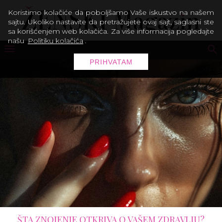
Koristimo kolačiće da poboljšamo Vaše iskustvo na našem
sajtu. Ukoliko nastavite da pretražujete ovaj sajt, saglasni ste
sa korišćenjem web kolačića. Za više informacija pogledajte
našu
Politiku kolačića
.
PRIHVATAM
ŠTA ZNOJENJE OTKRIVA O VAŠEM ZDRAVLJU?