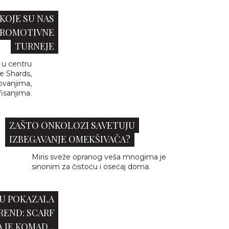
 KOJE SU NAS
PROMOTIVNE
TURNEJE
 u centru
e Shards,
tovanjima,
isanjima.
ZAŠTO ONKOLOZI SAVETUJU
IZBEGAVANJE OMEKŠIVAČA?
Miris sveže opranog veša mnogima je
sinonim za čistoću i osećaj doma.
MU POKAZALA
REND: SCARF
 JE KOMAD...