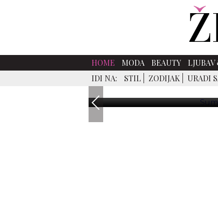
HOME
MODA
BEAUTY
LJUBAV 
SUMMER S
IDI NA:
STIL
ZODIJAK
URADI 