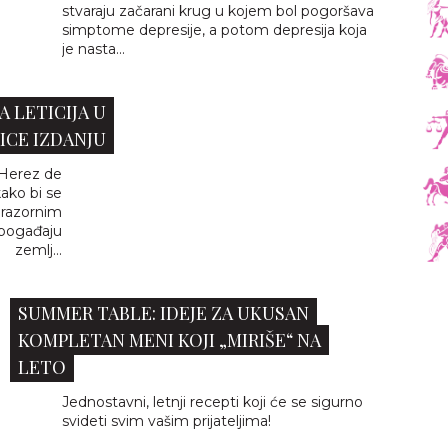
stvaraju začarani krug u kojem bol pogoršava
simptome depresije, a potom depresija koja
je nasta...
A LETICIJA U
ICE IZDANJU
e Herez de
kako bi se
 razornim
 pogađaju
zemlj...
SUMMER TABLE: IDEJE ZA UKUSAN
KOMPLETAN MENI KOJI „MIRIŠE“ NA
LETO
Jednostavni, letnji recepti koji će se sigurno
svideti svim vašim prijateljima!