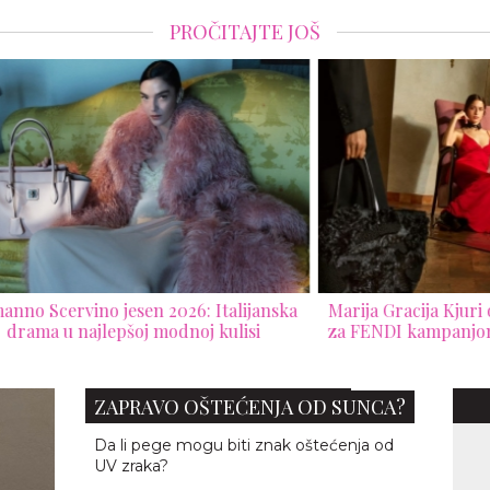
PROČITAJTE JOŠ
janska
Marija Gracija Kjuri otvara novo poglavlje
D
si
za FENDI kampanjom za jesen/zimu 2026.
SKIN FACTS: DA LI SU PEGE
ZAPRAVO OŠTEĆENJA OD SUNCA?
Da li pege mogu biti znak oštećenja od
UV zraka?