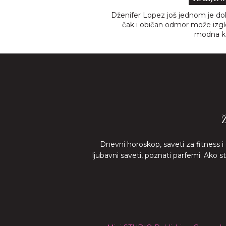
Dženifer Lopez još jednom je do
čak i običan odmor može izgl
modna k
Dnevni horoskop, saveti za fitness i
ljubavni saveti, poznati parfemi. Ako 