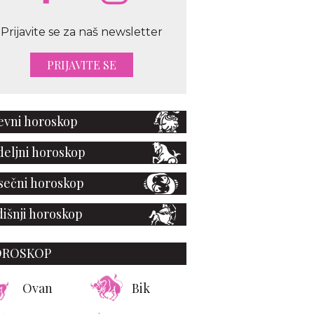
Prijavite se za naš newsletter
PRIJAVITE SE
vni horoskop
eljni horoskop
ečni horoskop
išnji horoskop
OROSKOP
Ovan
Bik