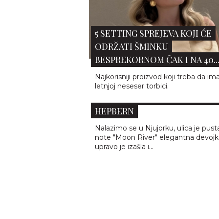
5 SETTING SPREJEVA KOJI ĆE
ODRŽATI ŠMINKU
BESPREKORNOM ČAK I NA 40..
Najkorisniji proizvod koji treba da im
KULTNI MODELI SUNČANIH
letnjoj neseser torbici.
NAOČARA KOJE JE NOSILA OD
HEPBERN
Nalazimo se u Njujorku, ulica je pusta
note "Moon River" elegantna devojk
upravo je izašla i...