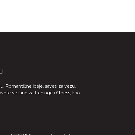
U
nu. Romantične ideje, saveti za vezu,
avete vezane za treninge i fitness, kao