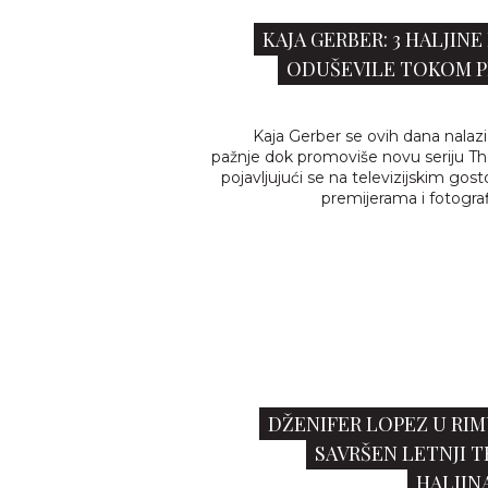
KAJA GERBER: 3 HALJINE
ODUŠEVILE TOKOM 
Kaja Gerber se ovih dana nalazi
pažnje dok promoviše novu seriju Th
pojavljujući se na televizijskim gos
premijerama i fotograf
DŽENIFER LOPEZ U RI
SAVRŠEN LETNJI T
HALJINA