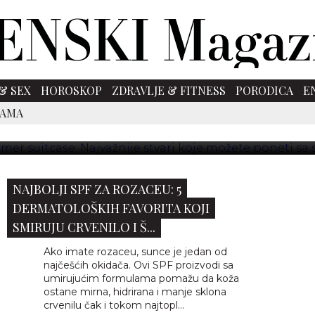
& SEX
HOROSKOP
ZDRAVLJE & FITNESS
PORODICA
E
UITCASE: NAJVAŽNIJE STVARI KOJE MOŽETE PONETI
SAMA
Bliže se dani odmora i vreme je da pakujemo kofere.
NAJBOLJI SPF ZA ROZACEU: 5
DERMATOLOŠKIH FAVORITA KOJI
SMIRUJU CRVENILO I Š...
Ako imate rozaceu, sunce je jedan od
najčešćih okidača. Ovi SPF proizvodi sa
umirujućim formulama pomažu da koža
ostane mirna, hidrirana i manje sklona
crvenilu čak i tokom najtopl...