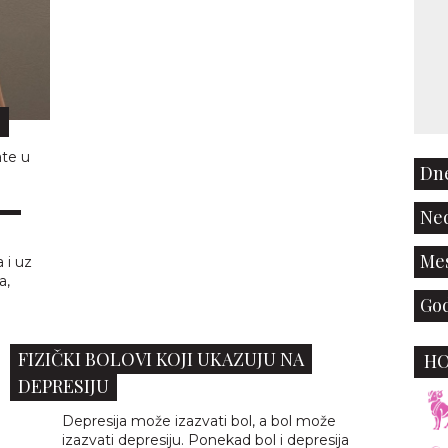
.
ate u
Dne
RI
Ned
Mes
 i uz
a,
God
FIZIČKI BOLOVI KOJI UKAZUJU NA
H
DEPRESIJU
Depresija može izazvati bol, a bol može
izazvati depresiju. Ponekad bol i depresija