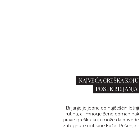
NAJVEĆA GREŠKA KOJU
POSLE BRIJANJA 
Brijanje je jedna od najčešćih letn
rutina, ali mnoge žene odmah na
prave grešku koja može da dovede
zategnute i iritirane kože. Rešenje