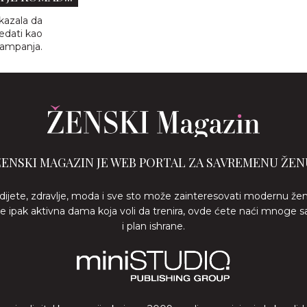
kazala da
edati kao
ampanja.
ŽENSKI MAGAZIN JE WEB PORTAL ZA SAVREMENU ŽEN
 dijete, zdravlje, moda i sve sto može zainteresovati modernu že
ste ipak aktivna dama koja voli da trenira, ovde ćete naći mnoge s
i plan ishrane.