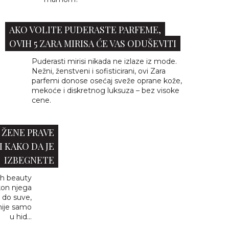
AKO VOLITE PUDERASTE PARFEME,
OVIH 5 ZARA MIRISA ĆE VAS ODUŠEVITI
Puderasti mirisi nikada ne izlaze iz mode.
Nežni, ženstveni i sofisticirani, ovi Zara
parfemi donose osećaj sveže oprane kože,
mekoće i diskretnog luksuza – bez visoke
cene.
 ŽENE PRAVE
I KAKO DA JE
IZBEGNETE
jih beauty
kon njega
 do suve,
 nije samo
u hid...