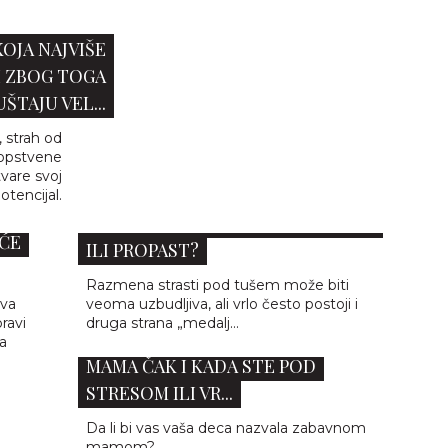
OJA NAJVIŠE
I ZBOG TOGA
ŠTAJU VEL...
 strah od
sopstvene
vare svoj
otencijal.
SEKS POD TUŠEM - SAVRŠENSTVO
IĆE
ILI PROPAST?
Razmena strasti pod tušem može biti
ova
veoma uzbudljiva, ali vrlo često postoji i
ravi
druga strana „medalj...
20 NAČINA DA BUDETE ZABAVNA
a
MAMA ČAK I KADA STE POD
STRESOM ILI VR...
Da li bi vas vaša deca nazvala zabavnom
mamom?