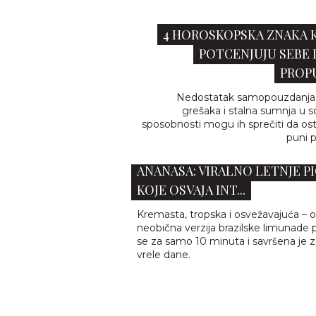
4 HOROSKOPSKA ZNAKA K
POTCENJUJU SEBE 
PROPU
Nedostatak samopouzdanja,
grešaka i stalna sumnja u 
sposobnosti mogu ih sprečiti da ost
puni p
BRAZILSKA LIMUNADA OD
ANANASA: VIRALNO LETNJE P
KOJE OSVAJA INT...
Kremasta, tropska i osvežavajuća – 
neobična verzija brazilske limunade p
se za samo 10 minuta i savršena je z
vrele dane.