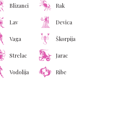
Blizanci
Rak
Lav
Devica
Vaga
Škorpija
Strelac
Jarac
Vodolija
Ribe