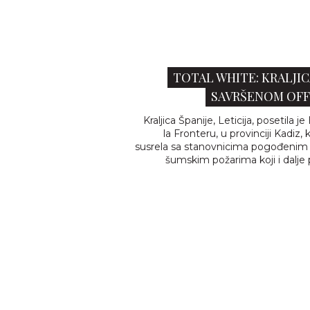
TOTAL WHITE: KRALJIC
SAVRŠENOM OFF
Kraljica Španije, Leticija, posetila j
la Fronteru, u provinciji Kadiz, 
susrela sa stanovnicima pogođenim
šumskim požarima koji i dalje