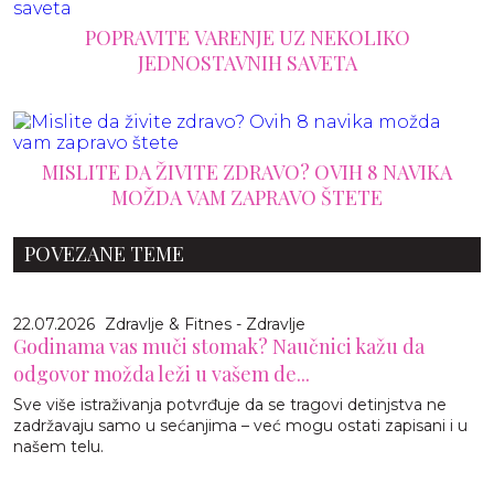
POPRAVITE VARENJE UZ NEKOLIKO
JEDNOSTAVNIH SAVETA
MISLITE DA ŽIVITE ZDRAVO? OVIH 8 NAVIKA
MOŽDA VAM ZAPRAVO ŠTETE
POVEZANE TEME
22.07.2026
Zdravlje & Fitnes - Zdravlje
Godinama vas muči stomak? Naučnici kažu da
odgovor možda leži u vašem de...
Sve više istraživanja potvrđuje da se tragovi detinjstva ne
zadržavaju samo u sećanjima – već mogu ostati zapisani i u
našem telu.