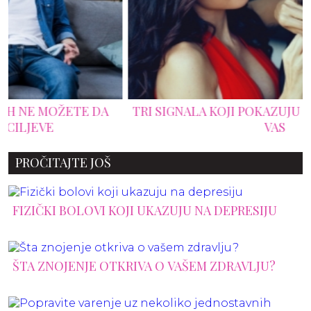
TRI SIGNALA KOJI POKAZUJU DA SE ONA LOŽI NA
VAS
PROČITAJTE JOŠ
FIZIČKI BOLOVI KOJI UKAZUJU NA DEPRESIJU
ŠTA ZNOJENJE OTKRIVA O VAŠEM ZDRAVLJU?