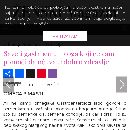
Koristimo kolačiće da poboljšamo Vaše iskustvo na našem
sajtu. Ukoliko nastavite da pretražujete ovaj sajt, saglasni ste
sa korišćenjem web kolačića. Za više informacija pogledajte
našu
Politiku kolačića
.
PRIHVATAM
Zdravlje & Fitnes -
Zdravlje
Saveti gastroenterologa koji će vam
pomoći da očuvate dobro zdravlje
Share
Facebook
X
Pinterest
Viber
Envato
OMEGA 3 MASTI
Ali ne samo omega-3! Gastroenterolozi rado govore o
semenkama i orašastim plodovima bogatim omega-3 kao
što su semenke čia, semena konoplje, pa čak i orasi. To su
zdrave masti koje nam trebaju više. Zdrave masti su suštinski
deo svakog hranljivog načina života, čak i ako pokušavate da