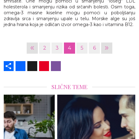
smršate. One mogu pomoći u smanjenju "lošeg" LDL
holesterola i smanjenju rizika od srčanih bolesti. Osim toga,
omega-3 masne kiseline mogu pomoći u poboljšanju
zdravlja srca i smanjenju upale u telu. Morske alge su još
jedna hrana koja je odličan izvor omega-3 kao i vitamina B12.
«
»
2
3
4
5
6
Share
Facebook
X
Pinterest
Viber
SLIČNE TEME