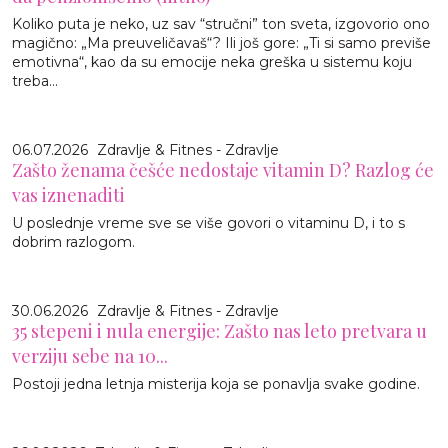
Koliko puta je neko, uz sav “stručni” ton sveta, izgovorio ono
magično: „Ma preuveličavaš“? Ili još gore: „Ti si samo previše
emotivna“, kao da su emocije neka greška u sistemu koju
treba...
06.07.2026
Zdravlje & Fitnes - Zdravlje
Zašto ženama češće nedostaje vitamin D? Razlog će
vas iznenaditi
U poslednje vreme sve se više govori o vitaminu D, i to s
dobrim razlogom.
30.06.2026
Zdravlje & Fitnes - Zdravlje
35 stepeni i nula energije: Zašto nas leto pretvara u
verziju sebe na 10...
Postoji jedna letnja misterija koja se ponavlja svake godine.