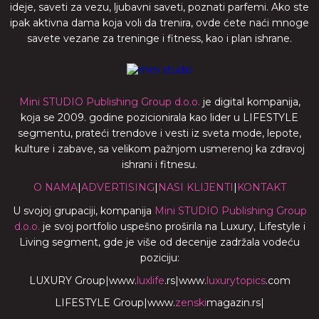
ideje, saveti za vezu, ljubavni saveti, poznati parfemi. Ako ste
ipak aktivna dama koja voli da trenira, ovde ćete naći mnoge
savete vezane za treninge i fitness, kao i plan ishrane.
Mini STUDIO Publishing Group d.o.o.
je digital kompanija,
koja se 2009. godine pozicionirala kao lider u LIFESTYLE
segmentu, prateći trendove i vesti iz sveta mode, lepote,
kulture i zabave, sa velikom pažnjom usmerenoj ka zdravoj
ishrani i fitnesu.
O NAMA
|
ADVERTISING
|
NASI KLIJENTI
|
KONTAKT
U svojoj grupaciji, kompanija
Mini STUDIO Publishing Group
d.o.o.
je svoj portfolio uspešno proširila na Luxury, Lifestyle i
Living segment, gde je više od decenije zadržala vodeću
poziciju:
LUXURY Group
|
www.
luxlife
.rs
|
www.
luxurytopics
.com
LIFESTYLE Group
|
www.
zenski
magazin.rs
|