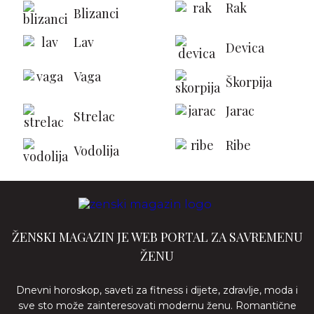
Rak
Blizanci
Lav
Devica
Vaga
Škorpija
Jarac
Strelac
Ribe
Vodolija
ŽENSKI MAGAZIN JE WEB PORTAL ZA SAVREMENU
ŽENU
Dnevni horoskop, saveti za fitness i dijete, zdravlje, moda i
sve sto može zainteresovati modernu ženu. Romantične