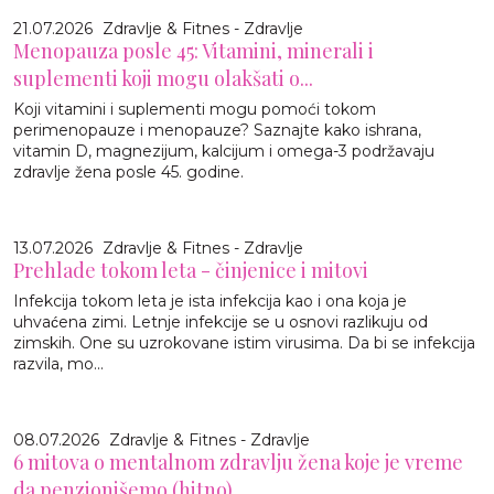
21.07.2026
Zdravlje & Fitnes - Zdravlje
Menopauza posle 45: Vitamini, minerali i
suplementi koji mogu olakšati o...
Koji vitamini i suplementi mogu pomoći tokom
perimenopauze i menopauze? Saznajte kako ishrana,
vitamin D, magnezijum, kalcijum i omega-3 podržavaju
zdravlje žena posle 45. godine.
13.07.2026
Zdravlje & Fitnes - Zdravlje
Prehlade tokom leta - činjenice i mitovi
Infekcija tokom leta je ista infekcija kao i ona koja je
uhvaćena zimi. Letnje infekcije se u osnovi razlikuju od
zimskih. One su uzrokovane istim virusima. Da bi se infekcija
razvila, mo...
08.07.2026
Zdravlje & Fitnes - Zdravlje
6 mitova o mentalnom zdravlju žena koje je vreme
da penzionišemo (hitno)