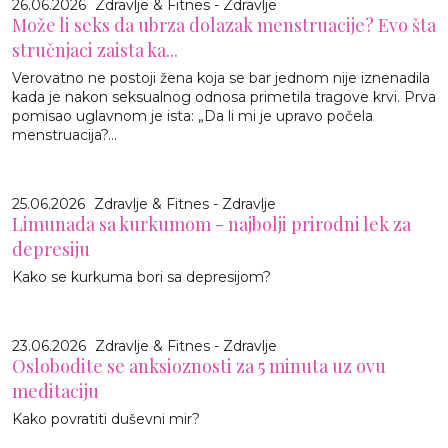
26.06.2026
Zdravlje & Fitnes - Zdravlje
Može li seks da ubrza dolazak menstruacije? Evo šta
stručnjaci zaista ka...
Verovatno ne postoji žena koja se bar jednom nije iznenadila
kada je nakon seksualnog odnosa primetila tragove krvi. Prva
pomisao uglavnom je ista: „Da li mi je upravo počela
menstruacija?...
25.06.2026
Zdravlje & Fitnes - Zdravlje
Limunada sa kurkumom - najbolji prirodni lek za
depresiju
Kako se kurkuma bori sa depresijom?
23.06.2026
Zdravlje & Fitnes - Zdravlje
Oslobodite se anksioznosti za 5 minuta uz ovu
meditaciju
Kako povratiti duševni mir?