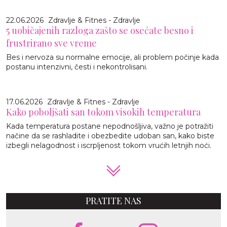
22.06.2026
Zdravlje & Fitnes - Zdravlje
5 uobičajenih razloga zašto se osećate besno i
frustrirano sve vreme
Bes i nervoza su normalne emocije, ali problem počinje kada
postanu intenzivni, česti i nekontrolisani.
17.06.2026
Zdravlje & Fitnes - Zdravlje
Kako poboljšati san tokom visokih temperatura
Kada temperatura postane nepodnošljiva, važno je potražiti
načine da se rashladite i obezbedite udoban san, kako biste
izbegli nelagodnost i iscrpljenost tokom vrućih letnjih noći.
PRATITE NAS