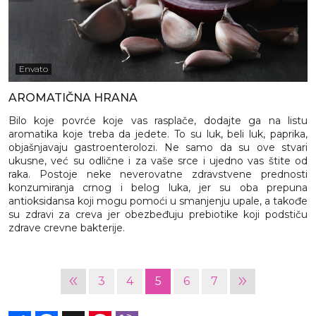
Envato
AROMATIČNA HRANA
Bilo koje povrće koje vas rasplače, dodajte ga na listu
aromatika koje treba da jedete. To su luk, beli luk, paprika,
objašnjavaju gastroenterolozi. Ne samo da su ove stvari
ukusne, već su odlične i za vaše srce i ujedno vas štite od
raka. Postoje neke neverovatne zdravstvene prednosti
konzumiranja crnog i belog luka, jer su oba prepuna
antioksidansa koji mogu pomoći u smanjenju upale, a takođe
su zdravi za creva jer obezbeđuju prebiotike koji podstiču
zdrave crevne bakterije.
«
»
3
4
5
6
7