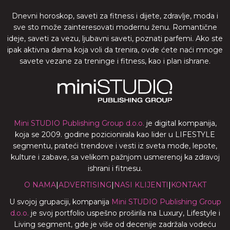
Dnevni horoskop, saveti za fitness i dijete, zdravlje, moda i
sve sto može zainteresovati modernu ženu. Romantične
ideje, saveti za vezu, ljubavni saveti, poznati parfemi. Ako ste
ipak aktivna dama koja voli da trenira, ovde ćete naći mnoge
savete vezane za treninge i fitness, kao i plan ishrane.
Mini STUDIO Publishing Group d.o.o.
je digital kompanija,
koja se 2009. godine pozicionirala kao lider u LIFESTYLE
segmentu, prateći trendove i vesti iz sveta mode, lepote,
kulture i zabave, sa velikom pažnjom usmerenoj ka zdravoj
ishrani i fitnesu.
O NAMA
|
ADVERTISING
|
NASI KLIJENTI
|
KONTAKT
U svojoj grupaciji, kompanija
Mini STUDIO Publishing Group
d.o.o.
je svoj portfolio uspešno proširila na Luxury, Lifestyle i
Living segment, gde je više od decenije zadržala vodeću