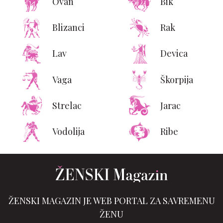
Ovan
Bik
Blizanci
Rak
Lav
Devica
Vaga
Škorpija
Strelac
Jarac
Vodolija
Ribe
ŽENSKI MAGAZIN JE WEB PORTAL ZA SAVREMENU
ŽENU