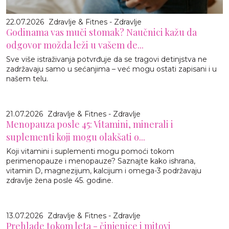
22.07.2026
Zdravlje & Fitnes - Zdravlje
Godinama vas muči stomak? Naučnici kažu da
odgovor možda leži u vašem de...
Sve više istraživanja potvrđuje da se tragovi detinjstva ne
zadržavaju samo u sećanjima – već mogu ostati zapisani i u
našem telu.
21.07.2026
Zdravlje & Fitnes - Zdravlje
Menopauza posle 45: Vitamini, minerali i
suplementi koji mogu olakšati o...
Koji vitamini i suplementi mogu pomoći tokom
perimenopauze i menopauze? Saznajte kako ishrana,
vitamin D, magnezijum, kalcijum i omega-3 podržavaju
zdravlje žena posle 45. godine.
13.07.2026
Zdravlje & Fitnes - Zdravlje
Prehlade tokom leta - činjenice i mitovi