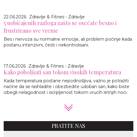
22.06.2026
Zdravlje & Fitnes - Zdravlje
5 uobičajenih razloga zašto se osećate besno i
frustrirano sve vreme
Bes i nervoza su normalne emocije, ali problem počinje kada
postanu intenzivni, česti i nekontrolisani.
17.06.2026
Zdravlje & Fitnes - Zdravlje
Kako poboljšati san tokom visokih temperatura
Kada temperatura postane nepodnošljiva, važno je potražiti
načine da se rashladite i obezbedite udoban san, kako biste
izbegli nelagodnost i iscrpljenost tokom vrućih letnjih noći.
PRATITE NAS