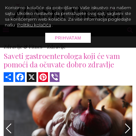
Koristimo kolačiće da poboljšamo Vaše iskustvo na našem
sajtu. Ukoliko nastavite da pretražujete ovaj sajt, saglasni ste
sa korišćenjem web kolačića. Za više informacija pogledajte
našu
Politiku kolačića
.
PRIHVATAM
Zdravlje & Fitnes -
Zdravlje
Saveti gastroenterologa koji će vam
pomoći da očuvate dobro zdravlje
Share
Facebook
X
Pinterest
Viber