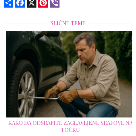
Share
Facebook
X
Pinterest
Viber
SLIČNE TEME
KAKO DA ODŠRAFITE ZAGLAVLJENE ŠRAFOVE NA
TOČKU