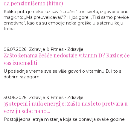
da penzionišemo (hitno)
Koliko puta je neko, uz sav “stručni” ton sveta, izgovorio ono
magično: „Ma preuveličavaš“? Ili još gore: „Ti si samo previše
emotivna“, kao da su emocije neka greška u sistemu koju
treba...
06.07.2026
Zdravlje & Fitnes - Zdravlje
Zašto ženama češće nedostaje vitamin D? Razlog će
vas iznenaditi
U poslednje vreme sve se više govori o vitaminu D, i to s
dobrim razlogom.
30.06.2026
Zdravlje & Fitnes - Zdravlje
35 stepeni i nula energije: Zašto nas leto pretvara u
verziju sebe na 10...
Postoji jedna letnja misterija koja se ponavlja svake godine.