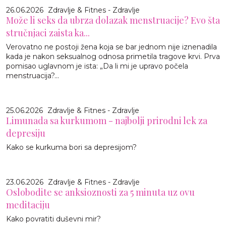
26.06.2026
Zdravlje & Fitnes - Zdravlje
Može li seks da ubrza dolazak menstruacije? Evo šta
stručnjaci zaista ka...
Verovatno ne postoji žena koja se bar jednom nije iznenadila
kada je nakon seksualnog odnosa primetila tragove krvi. Prva
pomisao uglavnom je ista: „Da li mi je upravo počela
menstruacija?...
25.06.2026
Zdravlje & Fitnes - Zdravlje
Limunada sa kurkumom - najbolji prirodni lek za
depresiju
Kako se kurkuma bori sa depresijom?
23.06.2026
Zdravlje & Fitnes - Zdravlje
Oslobodite se anksioznosti za 5 minuta uz ovu
meditaciju
Kako povratiti duševni mir?