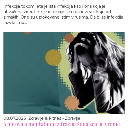
Infekcija tokom leta je ista infekcija kao i ona koja je
uhvaćena zimi. Letnje infekcije se u osnovi razlikuju od
zimskih. One su uzrokovane istim virusima. Da bi se infekcija
razvila, mo...
08.07.2026
Zdravlje & Fitnes - Zdravlje
6 mitova o mentalnom zdravlju žena koje je vreme