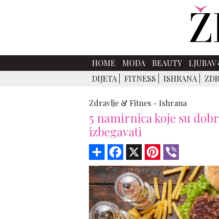
HOME
MODA
BEAUTY
LJUBAV 
DIJETA
FITNESS
ISHRANA
ZDR
Zdravlje & Fitnes -
Ishrana
5 namirnica koje su dobre
izbegavati
Share
Facebook
X
Pinterest
Viber