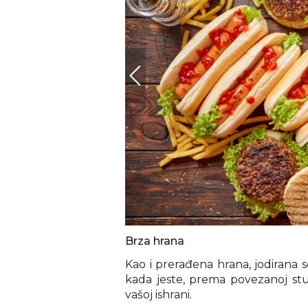
Brza hrana
Kao i prerađena hrana, jodirana s
kada jeste, prema povezanoj stud
vašoj ishrani.