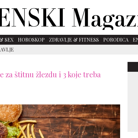
& SEX
HOROSKOP
ZDRAVLJE & FITNESS
PORODICA
E
AVLJE
 za štitnu žlezdu i 3 koje treba