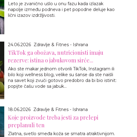
Leto je zvanično ušlo u onu fazu kada izlazak
napolje između podneva i pet popodne deluje kao
lični izazov izdržljivosti.
24.06.2026
Zdravlje & Fitnes - Ishrana
TikTok ga obožava, nutricionisti imaju
rezerve: istina o jabukovom sirće...
Ako ste makar jednom otvorili TikTok, Instagram ili
bilo koji wellness blog, velike su šanse da ste naišli
na savet koji zvuči gotovo predobro da bi bio istinit:
popijte čašu vode sa jabuk...
18.06.2026
Zdravlje & Fitnes - Ishrana
Koje proizvode treba jesti za prelepi
preplanuli ten
Zlatna, svetlo smeđa koža se smatra atraktivnijom.