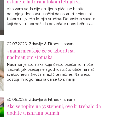
ostanete hidrirani tokom letnjih v...
Ako vam voda nije omiljeno piće, ne brinite –
postoje jednostavni načini da ostanete hidrirani i
tokom najvećih letnjih vrućina. Donosimo savete
koji će vam pomoći da povećate unos tečnost...
02.07.2026
Zdravlje & Fitnes - Ishrana
5 namirnica koje će se izboriti sa
nadimanjem stomaka
Nadimanje stomaka koje često osećamo može
izazvati jak osećaj nelagodnosti, što utiče na naš
svakodnevni život na različite načine. Na sreću,
postoji mnogo načina da se to smanji.
30.06.2026
Zdravlje & Fitnes - Ishrana
Ako se topite na 35 stepeni, ovo bi trebalo da
dodate u ishranu odmah