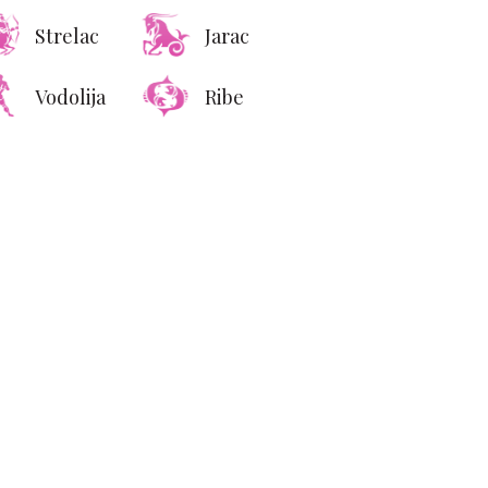
Strelac
Jarac
Vodolija
Ribe
akša proteinska večera
oju možete spremiti