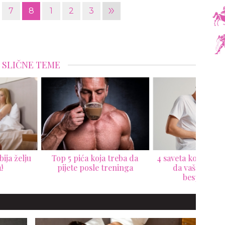
»
7
8
1
2
3
SLIČNE TEME
 5 pića koja treba da
4 saveta koji će vam pomoći
Najl
ijete posle treninga
da vaš stomak radi
k
besprekorno