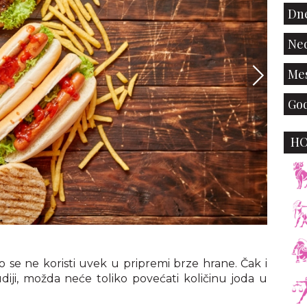
Dne
Ned
Mes
God
H
o se ne koristi uvek u pripremi brze hrane. Čak i
iji, možda neće toliko povećati količinu joda u