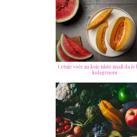
Letnje voće za koje niste znali da je
kolagenom