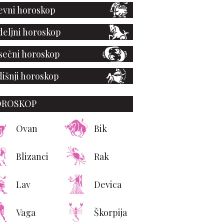
vni horoskop
eljni horoskop
ečni horoskop
išnji horoskop
OROSKOP
Ovan
Bik
Blizanci
Rak
Lav
Devica
Vaga
Škorpija