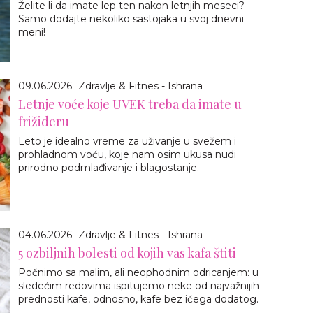
Želite li da imate lep ten nakon letnjih meseci?
Samo dodajte nekoliko sastojaka u svoj dnevni
meni!
09.06.2026
Zdravlje & Fitnes - Ishrana
Letnje voće koje UVEK treba da imate u
frižideru
Leto je idealno vreme za uživanje u svežem i
prohladnom voću, koje nam osim ukusa nudi
prirodno podmlađivanje i blagostanje.
04.06.2026
Zdravlje & Fitnes - Ishrana
5 ozbiljnih bolesti od kojih vas kafa štiti
Počnimo sa malim, ali neophodnim odricanjem: u
sledećim redovima ispitujemo neke od najvažnijih
prednosti kafe, odnosno, kafe bez ičega dodatog.