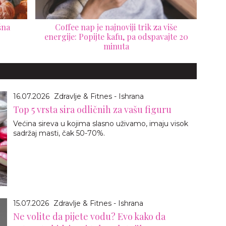
šna
Coffee nap je najnoviji trik za više
energije: Popijte kafu, pa odspavajte 20
minuta
16.07.2026
Zdravlje & Fitnes - Ishrana
Top 5 vrsta sira odličnih za vašu figuru
Većina sireva u kojima slasno uživamo, imaju visok
sadržaj masti, čak 50-70%.
15.07.2026
Zdravlje & Fitnes - Ishrana
Ne volite da pijete vodu? Evo kako da