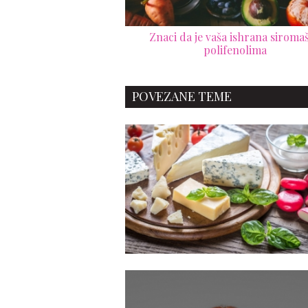
Znaci da je vaša ishrana siroma
polifenolima
POVEZANE TEME