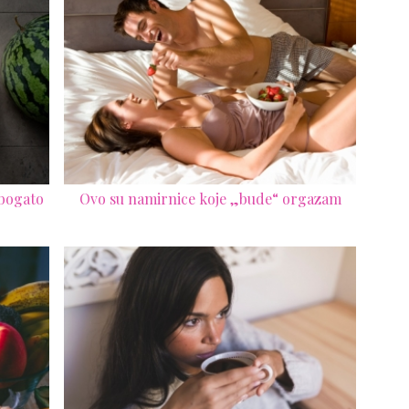
 bogato
Ovo su namirnice koje „bude“ orgazam