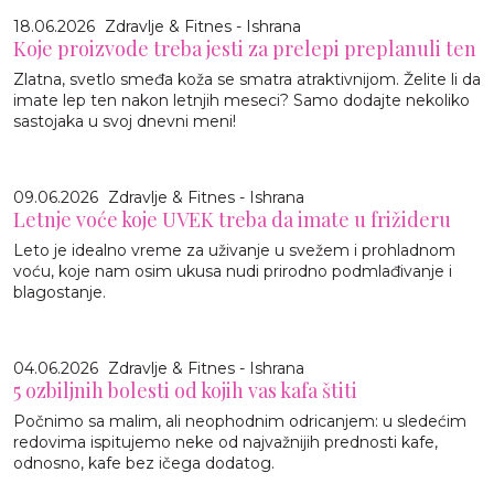
18.06.2026
Zdravlje & Fitnes - Ishrana
Koje proizvode treba jesti za prelepi preplanuli ten
Zlatna, svetlo smeđa koža se smatra atraktivnijom. Želite li da
imate lep ten nakon letnjih meseci? Samo dodajte nekoliko
sastojaka u svoj dnevni meni!
09.06.2026
Zdravlje & Fitnes - Ishrana
Letnje voće koje UVEK treba da imate u frižideru
Leto je idealno vreme za uživanje u svežem i prohladnom
voću, koje nam osim ukusa nudi prirodno podmlađivanje i
blagostanje.
04.06.2026
Zdravlje & Fitnes - Ishrana
5 ozbiljnih bolesti od kojih vas kafa štiti
Počnimo sa malim, ali neophodnim odricanjem: u sledećim
redovima ispitujemo neke od najvažnijih prednosti kafe,
odnosno, kafe bez ičega dodatog.