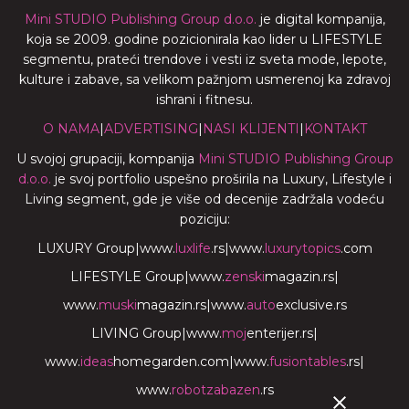
Mini STUDIO Publishing Group d.o.o.
je digital kompanija,
koja se 2009. godine pozicionirala kao lider u LIFESTYLE
segmentu, prateći trendove i vesti iz sveta mode, lepote,
kulture i zabave, sa velikom pažnjom usmerenoj ka zdravoj
ishrani i fitnesu.
O NAMA
|
ADVERTISING
|
NASI KLIJENTI
|
KONTAKT
U svojoj grupaciji, kompanija
Mini STUDIO Publishing Group
d.o.o.
je svoj portfolio uspešno proširila na Luxury, Lifestyle i
Living segment, gde je više od decenije zadržala vodeću
poziciju:
LUXURY Group
|
www.
luxlife
.rs
|
www.
luxurytopics
.com
LIFESTYLE Group
|
www.
zenski
magazin.rs
|
www.
muski
magazin.rs
|
www.
auto
exclusive.rs
LIVING Group
|
www.
moj
enterijer.rs
|
www.
ideas
homegarden.com
|
www.
fusiontables
.rs
|
www.
robotzabazen
.rs