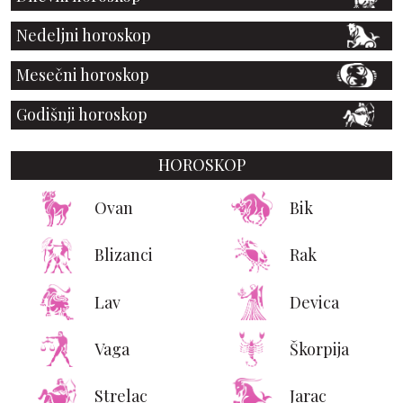
Nedeljni horoskop
Mesečni horoskop
Godišnji horoskop
HOROSKOP
Ovan
Bik
Blizanci
Rak
Lav
Devica
Vaga
Škorpija
Strelac
Jarac