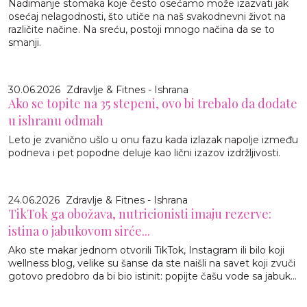
Nadimanje stomaka koje često osećamo može izazvati jak
osećaj nelagodnosti, što utiče na naš svakodnevni život na
različite načine. Na sreću, postoji mnogo načina da se to
smanji.
30.06.2026
Zdravlje & Fitnes - Ishrana
Ako se topite na 35 stepeni, ovo bi trebalo da dodate
u ishranu odmah
Leto je zvanično ušlo u onu fazu kada izlazak napolje između
podneva i pet popodne deluje kao lični izazov izdržljivosti.
24.06.2026
Zdravlje & Fitnes - Ishrana
TikTok ga obožava, nutricionisti imaju rezerve:
istina o jabukovom sirće...
Ako ste makar jednom otvorili TikTok, Instagram ili bilo koji
wellness blog, velike su šanse da ste naišli na savet koji zvuči
gotovo predobro da bi bio istinit: popijte čašu vode sa jabuk...