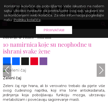
Koristimo kolačiće da poboljšamo Vaše iskustvo na našem
sajtu. Ukoliko nastavite da pretražujete ovaj sajt, saglasni ste
sa korišćenjem web kolačića. Za više informacija pogledajte
našu
Politiku kolačića
.
PRIHVATAM
Zdravlje & Fitnes -
Ishrana
10 namirnica koje su neophodne u
ishrani svake žene
Share
Facebook
X
Pinterest
Viber
Zeleni čaj
Zeleni čaj nije hrana, ali bi verovatno trebalo da pijete više
ovog čudesnog napitka, koji ima tone antioksidanata,
jedinjenja koja poboljšavaju funkciju mozga, ubrzavaju
metabolizam i povećavaju sagorevanje masti.