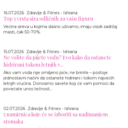
16.07.2026
Zdravlje & Fitnes - Ishrana
Top 5 vrsta sira odličnih za vašu figuru
Većina sireva u kojima slasno uživamo, imaju visok sadržaj
masti, čak 50-70%.
15.07.2026
Zdravlje & Fitnes - Ishrana
Ne volite da pijete vodu? Evo kako da ostanete
hidrirani tokom letnjih v...
Ako vam voda nije omiljeno piće, ne brinite – postoje
jednostavni načini da ostanete hidrirani i tokom najvećih
letnjih vrućina. Donosimo savete koji će vam pomoći da
povećate unos tečnost...
02.07.2026
Zdravlje & Fitnes - Ishrana
5 namirnica koje će se izboriti sa nadimanjem
stomaka