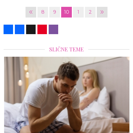
«
»
8
9
10
1
2
Share
Facebook
X
Pinterest
Viber
SLIČNE TEME