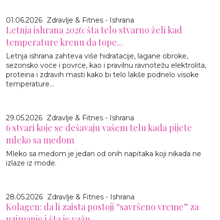
01.06.2026
Zdravlje & Fitnes - Ishrana
Letnja ishrana 2026: šta telo stvarno želi kad
temperature krenu da tope...
Letnja ishrana zahteva više hidratacije, lagane obroke,
sezonsko voće i povrće, kao i pravilnu ravnotežu elektrolita,
proteina i zdravih masti kako bi telo lakše podnelo visoke
temperature...
29.05.2026
Zdravlje & Fitnes - Ishrana
6 stvari koje se dešavaju vašem telu kada pijete
mleko sa medom
Mleko sa medom je jedan od onih napitaka koji nikada ne
izlaze iz mode.
28.05.2026
Zdravlje & Fitnes - Ishrana
Kolagen: da li zaista postoji “savršeno vreme” za
uzimanje i šta je važn...