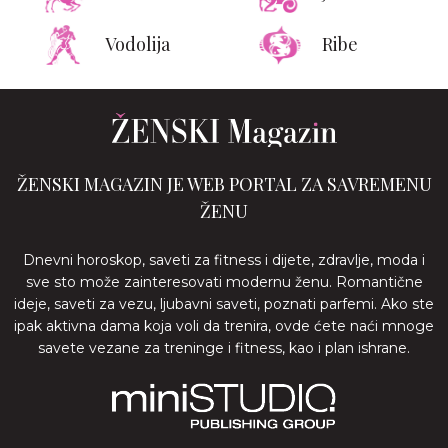
Vodolija
Ribe
ŽENSKI MAGAZIN JE WEB PORTAL ZA SAVREMENU
ŽENU
Dnevni horoskop, saveti za fitness i dijete, zdravlje, moda i
sve sto može zainteresovati modernu ženu. Romantične
ideje, saveti za vezu, ljubavni saveti, poznati parfemi. Ako ste
ipak aktivna dama koja voli da trenira, ovde ćete naći mnoge
savete vezane za treninge i fitness, kao i plan ishrane.