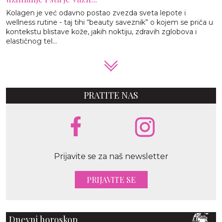
Kolagen je već odavno postao zvezda sveta lepote i
wellness rutine - taj tihi “beauty saveznik” o kojem se priča u
kontekstu blistave kože, jakih noktiju, zdravih zglobova i
elastičnog tel...
PRATITE NAS
Prijavite se za naš newsletter
PRIJAVITE SE
Dnevni horoskop