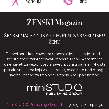
Vodolija
Ribe
ŽENSKI MAGAZIN JE WEB PORTAL ZA SAVREMENU
ŽENU
Dnevni horoskop, saveti za fitness i dijete, zdravlje, moda i
sve sto može zainteresovati modernu ženu. Romantične
ideje, saveti za vezu, ljubavni saveti, poznati parfemi. Ako ste
ipak aktivna dama koja voli da trenira, ovde ćete naći mnoge
savete vezane za treninge i fitness, kao i plan ishrane.
Mini STUDIO Publishing Group d.o.o.
je digital kompanija,