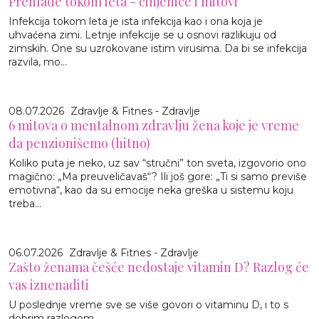
Prehlade tokom leta - činjenice i mitovi
Infekcija tokom leta je ista infekcija kao i ona koja je
uhvaćena zimi. Letnje infekcije se u osnovi razlikuju od
zimskih. One su uzrokovane istim virusima. Da bi se infekcija
razvila, mo...
08.07.2026
Zdravlje & Fitnes - Zdravlje
6 mitova o mentalnom zdravlju žena koje je vreme
da penzionišemo (hitno)
Koliko puta je neko, uz sav “stručni” ton sveta, izgovorio ono
magično: „Ma preuveličavaš“? Ili još gore: „Ti si samo previše
emotivna“, kao da su emocije neka greška u sistemu koju
treba...
06.07.2026
Zdravlje & Fitnes - Zdravlje
Zašto ženama češće nedostaje vitamin D? Razlog će
vas iznenaditi
U poslednje vreme sve se više govori o vitaminu D, i to s
dobrim razlogom.