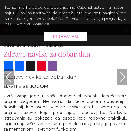
Koristimo kolačiće da poboljšamo Vaše iskustvo na našem
sajtu. Ukoliko nastavite da pretražujete ovaj sajt, saglasni ste
sa korišćenjem web kolačića. Za više informacija pogledajte
našu
Politiku kolačića
.
PRIHVATAM
Zdravlje & Fitnes -
Zdravlje
Zdrave navike za dobar dan
Share
Facebook
X
Pinterest
Viber
BAVITE SE JOGOM
Uvrštavanje joge u vaše dnevne aktivnosti doneće vam
brojne blagodeti. Ne samo da ćete postati opušteniji i
fleksibilniji kao osoba, već će i vaše telo biti spremnije za
brojne izazove koje pred njega postavljate. Nedavna
istraživanja su pokazala da osobe koje redovno praktikuju
jogu imaju više sive mase u predelu mozga koji je povezan
sa memorijom i izvršnom funkcijom.