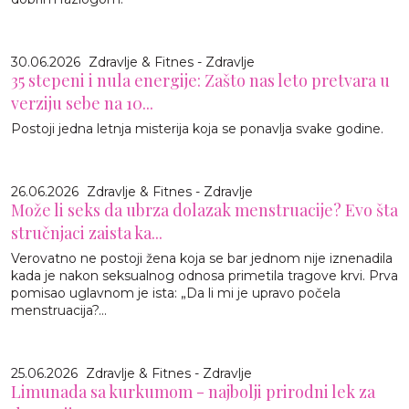
30.06.2026
Zdravlje & Fitnes - Zdravlje
35 stepeni i nula energije: Zašto nas leto pretvara u
verziju sebe na 10...
Postoji jedna letnja misterija koja se ponavlja svake godine.
26.06.2026
Zdravlje & Fitnes - Zdravlje
Može li seks da ubrza dolazak menstruacije? Evo šta
stručnjaci zaista ka...
Verovatno ne postoji žena koja se bar jednom nije iznenadila
kada je nakon seksualnog odnosa primetila tragove krvi. Prva
pomisao uglavnom je ista: „Da li mi je upravo počela
menstruacija?...
25.06.2026
Zdravlje & Fitnes - Zdravlje
Limunada sa kurkumom - najbolji prirodni lek za