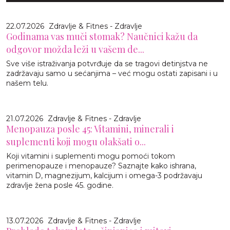
22.07.2026
Zdravlje & Fitnes - Zdravlje
Godinama vas muči stomak? Naučnici kažu da
odgovor možda leži u vašem de...
Sve više istraživanja potvrđuje da se tragovi detinjstva ne
zadržavaju samo u sećanjima – već mogu ostati zapisani i u
našem telu.
21.07.2026
Zdravlje & Fitnes - Zdravlje
Menopauza posle 45: Vitamini, minerali i
suplementi koji mogu olakšati o...
Koji vitamini i suplementi mogu pomoći tokom
perimenopauze i menopauze? Saznajte kako ishrana,
vitamin D, magnezijum, kalcijum i omega-3 podržavaju
zdravlje žena posle 45. godine.
13.07.2026
Zdravlje & Fitnes - Zdravlje