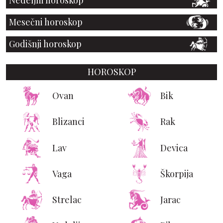
Nedeljni horoskop
Mesečni horoskop
Godišnji horoskop
HOROSKOP
Ovan
Bik
Blizanci
Rak
Lav
Devica
Vaga
Škorpija
Strelac
Jarac