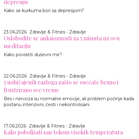
depresiju
Kako se kurkuma bori sa depresijom?
23.06.2026
Zdravlje & Fitnes - Zdravlje
Oslobodite se anksioznosti za 5 minuta uz ovu
meditaciju
Kako povratiti duševni mir?
22.06.2026
Zdravlje & Fitnes - Zdravlje
5 uobičajenih razloga zašto se osećate besno i
frustrirano sve vreme
Bes i nervoza su normalne emocije, ali problem počinje kada
postanu intenzivni, česti i nekontrolisani.
17.06.2026
Zdravlje & Fitnes - Zdravlje
Kako poboljšati san tokom visokih temperatura