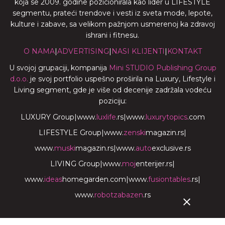
koja se 2009. godine pozicionirala kao lider u LIFESTYLE
segmentu, prateći trendove i vesti iz sveta mode, lepote,
kulture i zabave, sa velikom pažnjom usmerenoj ka zdravoj
ishrani i fitnesu.
O NAMA
|
ADVERTISING
|
NASI KLIJENTI
|
KONTAKT
U svojoj grupaciji, kompanija
Mini STUDIO Publishing Group
d.o.o.
je svoj portfolio uspešno proširila na Luxury, Lifestyle i
Living segment, gde je više od decenije zadržala vodeću
poziciju:
LUXURY Group
|
www.
luxlife
.rs
|
www.
luxurytopics
.com
LIFESTYLE Group
|
www.
zenski
magazin.rs
|
www.
muski
magazin.rs
|
www.
auto
exclusive.rs
LIVING Group
|
www.
moj
enterijer.rs
|
www.
ideas
homegarden.com
|
www.
fusiontables
.rs
|
www.
robotzabazen
.rs