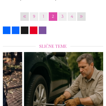
«
»
9
1
2
3
4
Share
Facebook
X
Pinterest
Viber
SLIČNE TEME