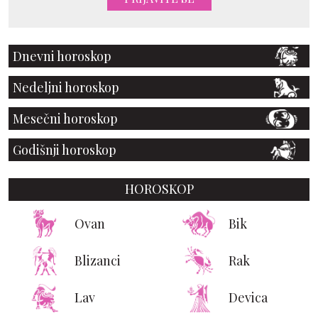
Dnevni horoskop
Nedeljni horoskop
Mesečni horoskop
Godišnji horoskop
HOROSKOP
Ovan
Bik
Blizanci
Rak
Lav
Devica