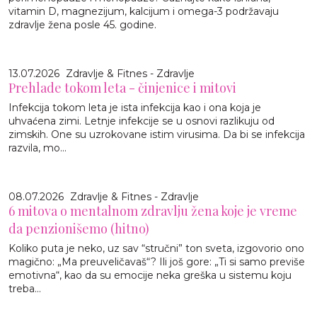
vitamin D, magnezijum, kalcijum i omega-3 podržavaju
zdravlje žena posle 45. godine.
13.07.2026
Zdravlje & Fitnes - Zdravlje
Prehlade tokom leta - činjenice i mitovi
Infekcija tokom leta je ista infekcija kao i ona koja je
uhvaćena zimi. Letnje infekcije se u osnovi razlikuju od
zimskih. One su uzrokovane istim virusima. Da bi se infekcija
razvila, mo...
08.07.2026
Zdravlje & Fitnes - Zdravlje
6 mitova o mentalnom zdravlju žena koje je vreme
da penzionišemo (hitno)
Koliko puta je neko, uz sav “stručni” ton sveta, izgovorio ono
magično: „Ma preuveličavaš“? Ili još gore: „Ti si samo previše
emotivna“, kao da su emocije neka greška u sistemu koju
treba...