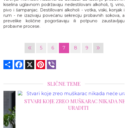
kiselina uglavnom podržavaju nedestilovani alkoholi, tj. vino,
pivo i šampanjac. Destillovani alkoholi - votka, viski, konjak i
rum - ne izazivaju povećanu sekreciju probavnih sokova, a
prevelike količine pogoršavaju ili potpuno zaustavljaju
probavne procese.
«
»
5
6
7
8
9
Share
Facebook
X
Pinterest
Viber
SLIČNE TEME
STVARI KOJE ZREO MUŠKARAC NIKADA NEĆE
URADITI