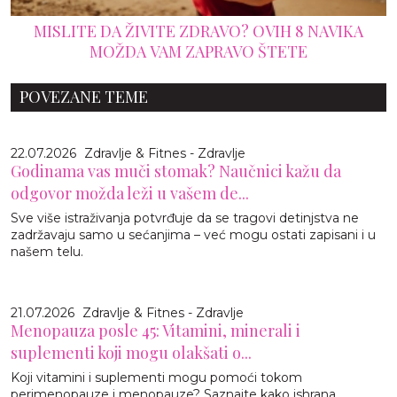
MISLITE DA ŽIVITE ZDRAVO? OVIH 8 NAVIKA
MOŽDA VAM ZAPRAVO ŠTETE
POVEZANE TEME
22.07.2026
Zdravlje & Fitnes - Zdravlje
Godinama vas muči stomak? Naučnici kažu da
odgovor možda leži u vašem de...
Sve više istraživanja potvrđuje da se tragovi detinjstva ne
zadržavaju samo u sećanjima – već mogu ostati zapisani i u
našem telu.
21.07.2026
Zdravlje & Fitnes - Zdravlje
Menopauza posle 45: Vitamini, minerali i
suplementi koji mogu olakšati o...
Koji vitamini i suplementi mogu pomoći tokom
perimenopauze i menopauze? Saznajte kako ishrana,