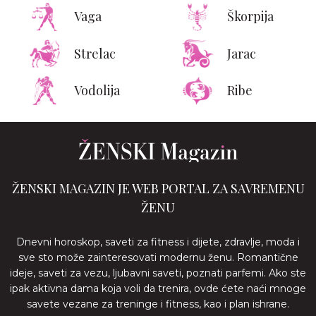
Vaga
Škorpija
Strelac
Jarac
Vodolija
Ribe
ŽENSKI MAGAZIN JE WEB PORTAL ZA SAVREMENU
ŽENU
Dnevni horoskop, saveti za fitness i dijete, zdravlje, moda i
sve sto može zainteresovati modernu ženu. Romantične
ideje, saveti za vezu, ljubavni saveti, poznati parfemi. Ako ste
ipak aktivna dama koja voli da trenira, ovde ćete naći mnoge
savete vezane za treninge i fitness, kao i plan ishrane.