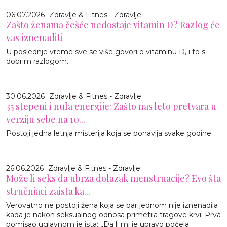
06.07.2026
Zdravlje & Fitnes - Zdravlje
Zašto ženama češće nedostaje vitamin D? Razlog će
vas iznenaditi
U poslednje vreme sve se više govori o vitaminu D, i to s
dobrim razlogom.
30.06.2026
Zdravlje & Fitnes - Zdravlje
35 stepeni i nula energije: Zašto nas leto pretvara u
verziju sebe na 10...
Postoji jedna letnja misterija koja se ponavlja svake godine.
26.06.2026
Zdravlje & Fitnes - Zdravlje
Može li seks da ubrza dolazak menstruacije? Evo šta
stručnjaci zaista ka...
Verovatno ne postoji žena koja se bar jednom nije iznenadila
kada je nakon seksualnog odnosa primetila tragove krvi. Prva
pomisao uglavnom je ista: „Da li mi je upravo počela