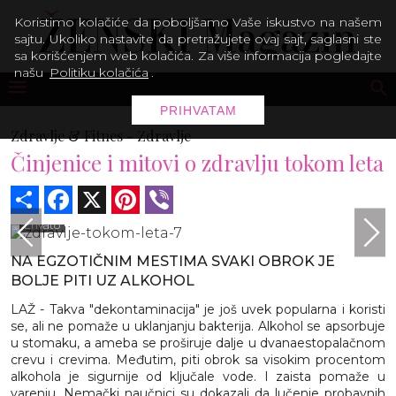
Koristimo kolačiće da poboljšamo Vaše iskustvo na našem
sajtu. Ukoliko nastavite da pretražujete ovaj sajt, saglasni ste
sa korišćenjem web kolačića. Za više informacija pogledajte
našu
Politiku kolačića
.
PRIHVATAM
Zdravlje & Fitnes -
Zdravlje
Činjenice i mitovi o zdravlju tokom leta
Share
Facebook
X
Pinterest
Viber
Envato
NA EGZOTIČNIM MESTIMA SVAKI OBROK JE
BOLJE PITI UZ ALKOHOL
LAŽ - Takva "dekontaminacija" je još uvek popularna i koristi
se, ali ne pomaže u uklanjanju bakterija. Alkohol se apsorbuje
u stomaku, a ameba se proširuje dalje u dvanaestopalačnom
crevu i crevima. Međutim, piti obrok sa visokim procentom
alkohola je sigurnije od ključale vode. I zaista pomaže u
varenju. Nemački naučnici su dokazali da lučenje probavnih