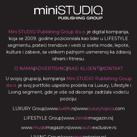
Mini STUDIO Publishing Group d.o.o.
je digital kompanija,
koja se 2009. godine pozicionirala kao lider u LIFESTYLE
segmentu, prateći trendove i vesti iz sveta mode, lepote,
kulture i zabave, sa velikom pažnjom usmerenoj ka zdravoj
ishrani i fitnesu.
O NAMA
|
ADVERTISING
|
NASI KLIJENTI
|
KONTAKT
U svojoj grupaciji, kompanija
Mini STUDIO Publishing Group
d.o.o.
je svoj portfolio uspešno proširila na Luxury, Lifestyle i
Living segment, gde je više od decenije zadržala vodeću
poziciju:
LUXURY Group
|
www.
luxlife
.rs
|
www.
luxurytopics
.com
LIFESTYLE Group
|
www.
zenski
magazin.rs
|
www.
muski
magazin.rs
|
www.
auto
exclusive.rs