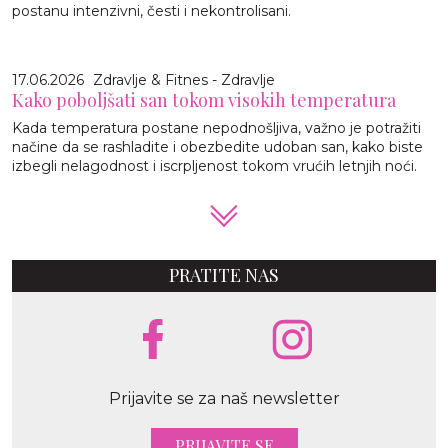
postanu intenzivni, česti i nekontrolisani.
17.06.2026
Zdravlje & Fitnes - Zdravlje
Kako poboljšati san tokom visokih temperatura
Kada temperatura postane nepodnošljiva, važno je potražiti
načine da se rashladite i obezbedite udoban san, kako biste
izbegli nelagodnost i iscrpljenost tokom vrućih letnjih noći.
PRATITE NAS
Prijavite se za naš newsletter
PRIJAVITE SE