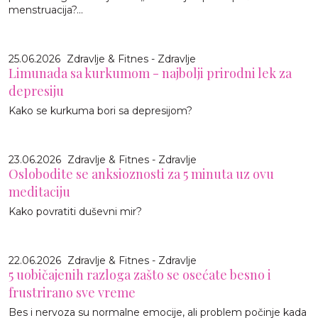
menstruacija?...
25.06.2026
Zdravlje & Fitnes - Zdravlje
Limunada sa kurkumom - najbolji prirodni lek za
depresiju
Kako se kurkuma bori sa depresijom?
23.06.2026
Zdravlje & Fitnes - Zdravlje
Oslobodite se anksioznosti za 5 minuta uz ovu
meditaciju
Kako povratiti duševni mir?
22.06.2026
Zdravlje & Fitnes - Zdravlje
5 uobičajenih razloga zašto se osećate besno i
frustrirano sve vreme
Bes i nervoza su normalne emocije, ali problem počinje kada