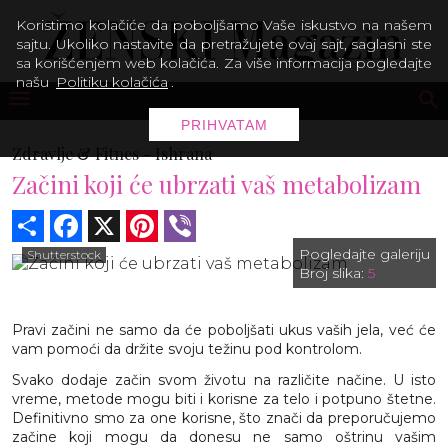
Koristimo kolačiće da poboljšamo Vaše iskustvo na našem
sajtu. Ukoliko nastavite da pretražujete ovaj sajt, saglasni ste
sa korišćenjem web kolačića. Za više informacija pogledajte
našu
Politiku kolačića
.
PRIHVATAM
Zdravlje & Fitnes -
Ishrana
Začini koji će ubrzati vaš metabolizam
Share
Facebook
X
Pinterest
Viber
Pogledajte galeriju
Shutterstock
Broj slika:
5
Pravi začini ne samo da će poboljšati ukus vaših jela, već će
vam pomoći da držite svoju težinu pod kontrolom.
Svako dodaje začin svom životu na različite načine. U isto
vreme, metode mogu biti i korisne za telo i potpuno štetne.
Definitivno smo za one korisne, što znači da preporučujemo
začine koji mogu da donesu ne samo oštrinu vašim