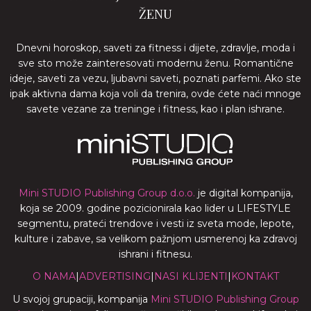
ŽENU
Dnevni horoskop, saveti za fitness i dijete, zdravlje, moda i
sve sto može zainteresovati modernu ženu. Romantične
ideje, saveti za vezu, ljubavni saveti, poznati parfemi. Ako ste
ipak aktivna dama koja voli da trenira, ovde ćete naći mnoge
savete vezane za treninge i fitness, kao i plan ishrane.
Mini STUDIO Publishing Group d.o.o.
je digital kompanija,
koja se 2009. godine pozicionirala kao lider u LIFESTYLE
segmentu, prateći trendove i vesti iz sveta mode, lepote,
kulture i zabave, sa velikom pažnjom usmerenoj ka zdravoj
ishrani i fitnesu.
O NAMA
|
ADVERTISING
|
NASI KLIJENTI
|
KONTAKT
U svojoj grupaciji, kompanija
Mini STUDIO Publishing Group