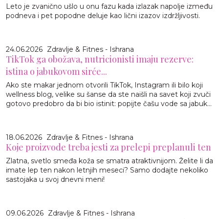
Leto je zvanično ušlo u onu fazu kada izlazak napolje između
podneva i pet popodne deluje kao lični izazov izdržljivosti.
24.06.2026
Zdravlje & Fitnes - Ishrana
TikTok ga obožava, nutricionisti imaju rezerve:
istina o jabukovom sirće...
Ako ste makar jednom otvorili TikTok, Instagram ili bilo koji
wellness blog, velike su šanse da ste naišli na savet koji zvuči
gotovo predobro da bi bio istinit: popijte čašu vode sa jabuk...
18.06.2026
Zdravlje & Fitnes - Ishrana
Koje proizvode treba jesti za prelepi preplanuli ten
Zlatna, svetlo smeđa koža se smatra atraktivnijom. Želite li da
imate lep ten nakon letnjih meseci? Samo dodajte nekoliko
sastojaka u svoj dnevni meni!
09.06.2026
Zdravlje & Fitnes - Ishrana