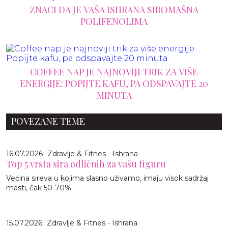
ZNACI DA JE VAŠA ISHRANA SIROMAŠNA
POLIFENOLIMA
COFFEE NAP JE NAJNOVIJI TRIK ZA VIŠE
ENERGIJE: POPIJTE KAFU, PA ODSPAVAJTE 20
MINUTA
POVEZANE TEME
16.07.2026
Zdravlje & Fitnes - Ishrana
Top 5 vrsta sira odličnih za vašu figuru
Većina sireva u kojima slasno uživamo, imaju visok sadržaj
masti, čak 50-70%.
15.07.2026
Zdravlje & Fitnes - Ishrana