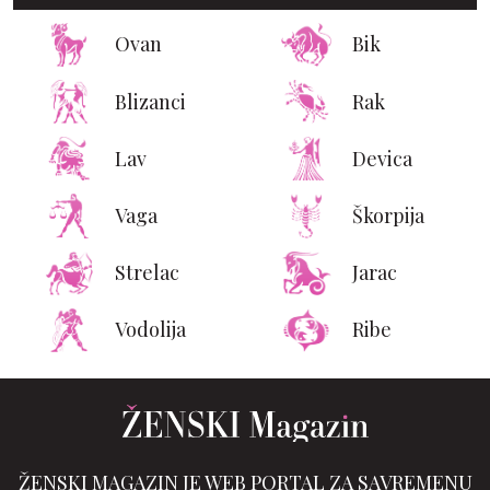
Ovan
Bik
Blizanci
Rak
Lav
Devica
Vaga
Škorpija
Strelac
Jarac
Vodolija
Ribe
ŽENSKI MAGAZIN JE WEB PORTAL ZA SAVREMENU