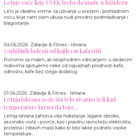
Letnje voće koje UVEK treba da imate u frižideru
Leto je idealno vreme za uživanje u svežem i prohladnom
voću, koje nam osim ukusa nudi prirodno podmlađivanje i
blagostanje.
04.06.2026
Zdravlje & Fitnes - Ishrana
5 ozbiljnih bolesti od kojih vas kafa štiti
Počnimo sa malim, ali neophodnim odricanjem: u sledećim
redovima ispitujemo neke od najvažnijih prednosti kafe,
odnosno, kafe bez ičega dodatog.
01.06.2026
Zdravlje & Fitnes - Ishrana
Letnja ishrana 2026: šta telo stvarno želi kad
temperature krenu da tope...
Letnja ishrana zahteva više hidratacije, lagane obroke,
sezonsko voće i povrće, kao i pravilnu ravnotežu elektrolita,
proteina i zdravih masti kako bi telo lakše podnelo visoke
temperature...