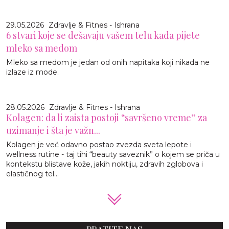
29.05.2026
Zdravlje & Fitnes - Ishrana
6 stvari koje se dešavaju vašem telu kada pijete
mleko sa medom
Mleko sa medom je jedan od onih napitaka koji nikada ne
izlaze iz mode.
28.05.2026
Zdravlje & Fitnes - Ishrana
Kolagen: da li zaista postoji “savršeno vreme” za
uzimanje i šta je važn...
Kolagen je već odavno postao zvezda sveta lepote i
wellness rutine - taj tihi “beauty saveznik” o kojem se priča u
kontekstu blistave kože, jakih noktiju, zdravih zglobova i
elastičnog tel...