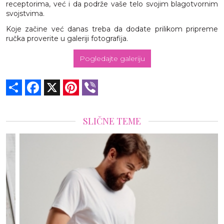
receptorima, već i da podrže vaše telo svojim blagotvornim
svojstvima.
Koje začine već danas treba da dodate prilikom pripreme
ručka proverite u galeriji fotografija.
Pogledajte galeriju
Share
Facebook
X
Pinterest
Viber
SLIČNE TEME