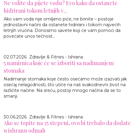
Ne volite da pijete vodu? Evo kako da ostanete
hidrirani tokom letnjih v...
Ako vam voda nije omiljeno piće, ne brinite – postoje
jednostavni načini da ostanete hidrirani i tokom najvećih
letnjih vrućina. Donosimo savete koji će vam pomoći da
povećate unos tečnost...
02.07.2026
Zdravlje & Fitnes - Ishrana
5 namirnica koje će se izboriti sa nadimanjem
stomaka
Nadimanje stomaka koje često osećamo može izazvati jak
osećaj nelagodnosti, što utiče na naš svakodnevni život na
različite načine. Na sreću, postoji mnogo načina da se to
smanji.
30.06.2026
Zdravlje & Fitnes - Ishrana
Ako se topite na 35 stepeni, ovo bi trebalo da dodate
u ishranu odmah