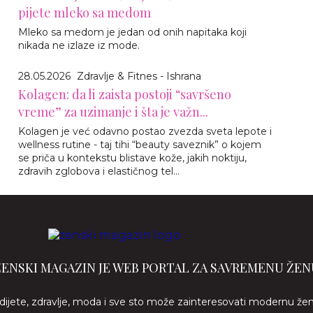
pijete mleko sa medom
Mleko sa medom je jedan od onih napitaka koji
nikada ne izlaze iz mode.
28.05.2026
Zdravlje & Fitnes - Ishrana
Kolagen: da li zaista postoji “savršeno
vreme” za uzimanje i šta je važn...
Kolagen je već odavno postao zvezda sveta lepote i
wellness rutine - taj tihi “beauty saveznik” o kojem
se priča u kontekstu blistave kože, jakih noktiju,
zdravih zglobova i elastičnog tel...
ŽENSKI MAGAZIN JE WEB PORTAL ZA SAVREMENU ŽEN
 dijete, zdravlje, moda i sve sto može zainteresovati modernu že