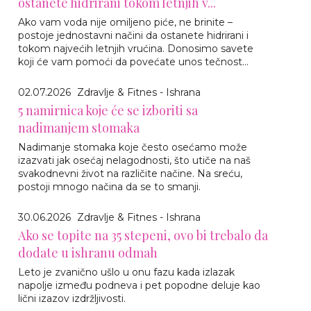
ostanete hidrirani tokom letnjih v...
Ako vam voda nije omiljeno piće, ne brinite –
postoje jednostavni načini da ostanete hidrirani i
tokom najvećih letnjih vrućina. Donosimo savete
koji će vam pomoći da povećate unos tečnost...
02.07.2026
Zdravlje & Fitnes - Ishrana
5 namirnica koje će se izboriti sa
nadimanjem stomaka
Nadimanje stomaka koje često osećamo može
izazvati jak osećaj nelagodnosti, što utiče na naš
svakodnevni život na različite načine. Na sreću,
postoji mnogo načina da se to smanji.
30.06.2026
Zdravlje & Fitnes - Ishrana
Ako se topite na 35 stepeni, ovo bi trebalo da
dodate u ishranu odmah
Leto je zvanično ušlo u onu fazu kada izlazak
napolje između podneva i pet popodne deluje kao
lični izazov izdržljivosti.