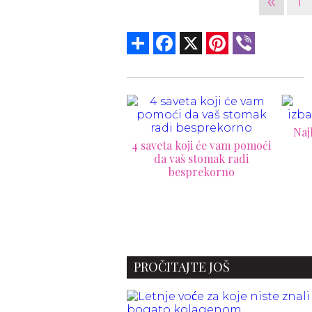
«
1
Share
Facebook
X
Pinterest
Viber
Naj
4 saveta koji će vam pomoći
da vaš stomak radi
besprekorno
na koja vam ubija želju
za seksom!
PROČITAJTE JOŠ