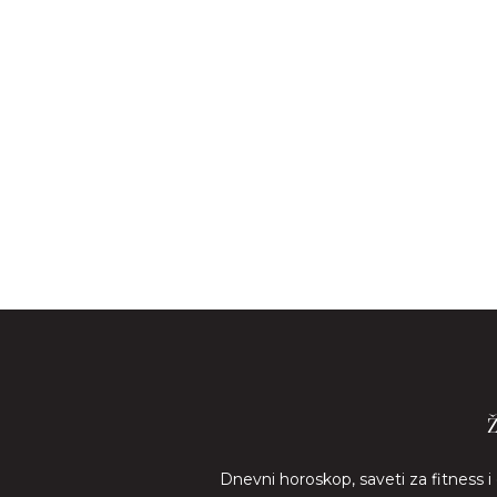
Dnevni horoskop, saveti za fitness i