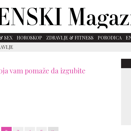
& SEX
HOROSKOP
ZDRAVLJE & FITNESS
PORODICA
E
AVLJE
ja vam pomaže da izgubite