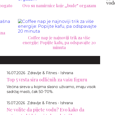
 bogato
Ovo su namirnice koje „bude“ orgazam
šna
Coffee nap je najnoviji trik za više
energije: Popijte kafu, pa odspavajte 20
minuta
16.07.2026
Zdravlje & Fitnes - Ishrana
Top 5 vrsta sira odličnih za vašu figuru
Većina sireva u kojima slasno uživamo, imaju visok
sadržaj masti, čak 50-70%.
15.07.2026
Zdravlje & Fitnes - Ishrana
Ne volite da pijete vodu? Evo kako da