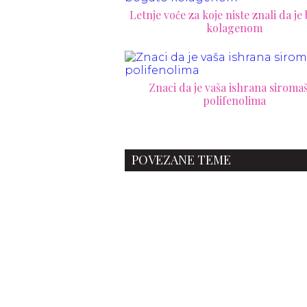
Letnje voće za koje niste znali da je
kolagenom
Znaci da je vaša ishrana siroma
polifenolima
POVEZANE TEME