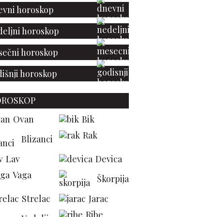
vni horoskop
eljni horoskop
ečni horoskop
išnji horoskop
OROSKOP
Ovan
Bik
Rak
Blizanci
statak proteina može
zbiljno da utiče na
Lav
Devica
nizam: 9 znakova koje
i trebalo da ignorišete
Vaga
Škorpija
Strelac
Jarac
Ribe