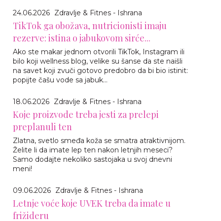
24.06.2026
Zdravlje & Fitnes - Ishrana
TikTok ga obožava, nutricionisti imaju
rezerve: istina o jabukovom sirće...
Ako ste makar jednom otvorili TikTok, Instagram ili
bilo koji wellness blog, velike su šanse da ste naišli
na savet koji zvuči gotovo predobro da bi bio istinit:
popijte čašu vode sa jabuk...
18.06.2026
Zdravlje & Fitnes - Ishrana
Koje proizvode treba jesti za prelepi
preplanuli ten
Zlatna, svetlo smeđa koža se smatra atraktivnijom.
Želite li da imate lep ten nakon letnjih meseci?
Samo dodajte nekoliko sastojaka u svoj dnevni
meni!
09.06.2026
Zdravlje & Fitnes - Ishrana
Letnje voće koje UVEK treba da imate u
frižideru