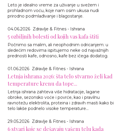
Leto je idealno vreme za uživanje u svežem i
prohladnom voću, koje nam osim ukusa nudi
prirodno podmlađivanje i blagostanje.
04.06.2026
Zdravlje & Fitnes - Ishrana
5 ozbiljnih bolesti od kojih vas kafa štiti
Počnimo sa malim, ali neophodnim odricanjem: u
sledećim redovima ispitujemo neke od najvažnijih
prednosti kafe, odnosno, kafe bez ičega dodatog.
01.06.2026
Zdravlje & Fitnes - Ishrana
Letnja ishrana 2026: šta telo stvarno želi kad
temperature krenu da tope...
Letnja ishrana zahteva više hidratacije, lagane
obroke, sezonsko voće i povrće, kao i pravilnu
ravnotežu elektrolita, proteina i zdravih masti kako bi
telo lakše podnelo visoke temperature...
29.05.2026
Zdravlje & Fitnes - Ishrana
6 stvari koje se dešavaju vašem telu kada