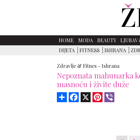
HOME
MODA
BEAUTY
LJUBAV 
DIJETA
FITNESS
ISHRANA
ZDR
Zdravlje & Fitnes -
Ishrana
Nepoznata mahunarka ko
masnoću i živite duže
Share
Facebook
X
Pinterest
Viber