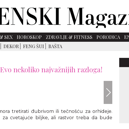
& SEX
HOROSKOP
ZDRAVLJE & FITNESS
PORODICA
E
DEKOR
FENG ŠUI
BAŠTA
 Evo nekoliko najvažnijih razloga!
Envato
ra tretirati đubrivom ili tečnošću za orhideje.
za cvetajuće biljke, ali rastvor treba da bude