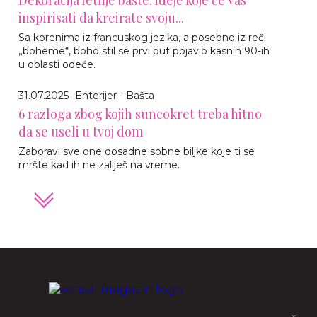
inspirisati da kreirate svoju...
Sa korenima iz francuskog jezika, a posebno iz reči
„boheme“, boho stil se prvi put pojavio kasnih 90-ih
u oblasti odeće.
31.07.2025
Enterijer - Bašta
6 razloga zbog kojih suncokret treba hitno
da se useli u tvoj dom
Zaboravi sve one dosadne sobne biljke koje ti se
mršte kad ih ne zaliješ na vreme.