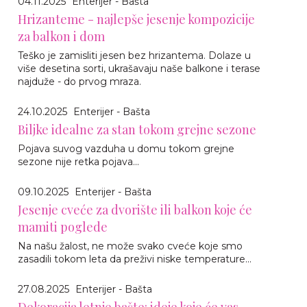
04.11.2025
Enterijer - Bašta
Hrizanteme - najlepše jesenje kompozicije
za balkon i dom
Teško je zamisliti jesen bez hrizantema. Dolaze u
više desetina sorti, ukrašavaju naše balkone i terase
najduže - do prvog mraza.
24.10.2025
Enterijer - Bašta
Biljke idealne za stan tokom grejne sezone
Pojava suvog vazduha u domu tokom grejne
sezone nije retka pojava...
09.10.2025
Enterijer - Bašta
Jesenje cveće za dvorište ili balkon koje će
mamiti poglede
Na našu žalost, ne može svako cveće koje smo
zasadili tokom leta da preživi niske temperature...
27.08.2025
Enterijer - Bašta
Dekoracija letnje bašte: ideje koje će vas