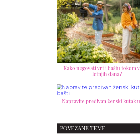
Kako negovati vrt i baštu tokom v
letnjih dana?
Napravite predivan ženski kutak u
POVEZANE TEME