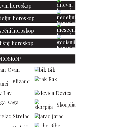
vni horoskop
eljni horoskop
ečni horoskop
išnji horoskop
OROSKOP
Ovan
Bik
Rak
Blizanci
ksterijer u fokusu:
Lav
Devica
krivamo dekorativne
dove koji će obeležiti
Vaga
Škorpija
ovo leto
Strelac
Jarac
Ribe