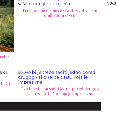
Tri namirnice koje će vratiti život vašem
omiljenom cveću
relih
 bašti
Ovo bilje treba saditi jedno pored drugog
- ako želite baštu koja je impresivna