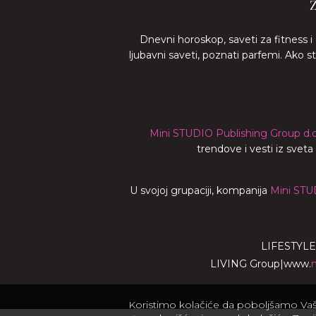
Dnevni horoskop, saveti za fitness i
ljubavni saveti, poznati parfemi. Ako 
Mini STUDIO Publishing Group d.o
trendove i vesti iz svet
U svojoj grupaciji, kompanija
Mini STU
LIFESTYLE
LIVING Group
|
www.
Koristimo kolačiće da poboljšamo Vaše 