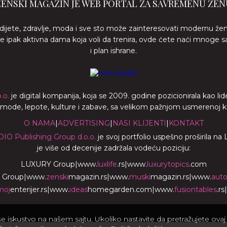
ŽENSKI MAGAZIN JE WEB PORTAL ZA SAVREMENU ŽEN
 dijete, zdravlje, moda i sve sto može zainteresovati modernu že
ste ipak aktivna dama koja voli da trenira, ovde ćete naći mnoge s
i plan ishrane.
.o.
je digital kompanija, koja se 2009. godine pozicionirala kao 
a mode, lepote, kulture i zabave, sa velikom pažnjom usmerenoj ka z
O NAMA
|
ADVERTISING
|
NASI KLIJENTI
|
KONTAKT
DIO Publishing Group d.o.o.
je svoj portfolio uspešno proširila na
je više od decenije zadržala vodeću poziciju:
LUXURY Group
|
www.
luxlife
.rs
|
www.
luxurytopics
.com
 Group
|
www.
zenski
magazin.rs
|
www.
muski
magazin.rs
|
www.
aut
moj
enterijer.rs
|
www.
ideas
homegarden.com
|
www.
fusiontables
.rs
|
iskustvo na našem sajtu. Ukoliko nastavite da pretražujete ovaj s