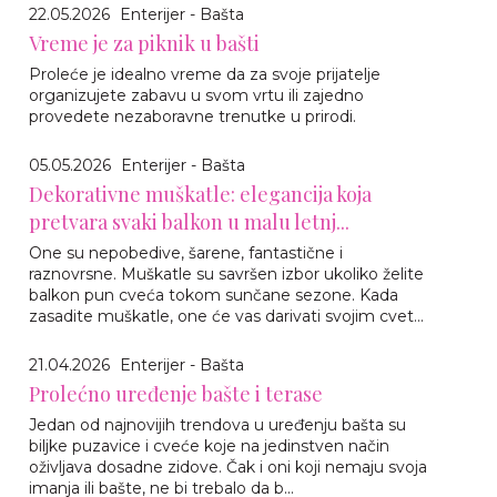
22.05.2026
Enterijer - Bašta
Vreme je za piknik u bašti
Proleće je idealno vreme da za svoje prijatelje
organizujete zabavu u svom vrtu ili zajedno
provedete nezaboravne trenutke u prirodi.
05.05.2026
Enterijer - Bašta
Dekorativne muškatle: elegancija koja
pretvara svaki balkon u malu letnj...
One su nepobedive, šarene, fantastične i
raznovrsne. Muškatle su savršen izbor ukoliko želite
balkon pun cveća tokom sunčane sezone. Kada
zasadite muškatle, one će vas darivati svojim cvet...
21.04.2026
Enterijer - Bašta
Prolećno uređenje bašte i terase
Jedan od najnovijih trendova u uređenju bašta su
biljke puzavice i cveće koje na jedinstven način
oživljava dosadne zidove. Čak i oni koji nemaju svoja
imanja ili bašte, ne bi trebalo da b...