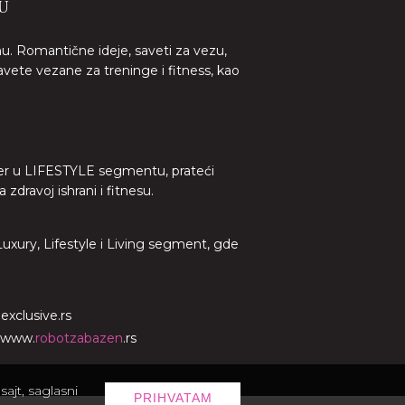
U
nu. Romantične ideje, saveti za vezu,
avete vezane za treninge i fitness, kao
lider u LIFESTYLE segmentu, prateći
dravoj ishrani i fitnesu.
 Luxury, Lifestyle i Living segment, gde
o
exclusive.rs
www.
robotzabazen
.rs
ajt, saglasni
PRIHVATAM