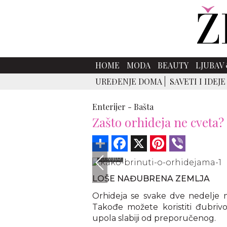
HOME
MODA
BEAUTY
LJUBAV 
UREĐENJE DOMA
SAVETI I IDEJE
Enterijer -
Bašta
Zašto orhideja ne cveta?
Share
Facebook
X
Pinterest
Viber
Envato
LOŠE NAĐUBRENA ZEMLJA
Orhideja se svake dve nedelje mo
Takođe možete koristiti đubrivo 
upola slabiji od preporučenog.