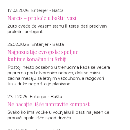
17.03.2026
Enterijer - Bašta
Narcis – proleće u bašti i vazi
Žuto cveće će vašem stanu ili terasi dati predivan
prolećni ambijent.
25.02.2026
Enterijer - Bašta
Najpoznatije evropske spoljne
kuhinje konačno i u Srbiji
Postoji nešto posebno u trenucima kada se večera
priprema pod otvorenim nebom, dok se mirisi
začina mešaju sa letnjim vazduhom, a razgovori
traju duže nego što je planirano.
27.11.2025
Enterijer - Bašta
Ne bacajte lišće napravite kompost
Svako ko ima voćke u voćnjaku ili bašti na jesen će
pronaći opalo lišće ispod drveća.