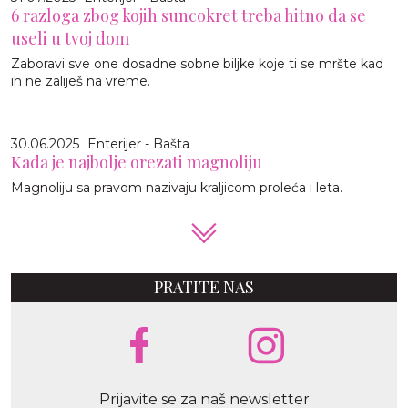
6 razloga zbog kojih suncokret treba hitno da se
useli u tvoj dom
Zaboravi sve one dosadne sobne biljke koje ti se mršte kad
ih ne zaliješ na vreme.
30.06.2025
Enterijer - Bašta
Kada je najbolje orezati magnoliju
Magnoliju sa pravom nazivaju kraljicom proleća i leta.
PRATITE NAS
Prijavite se za naš newsletter