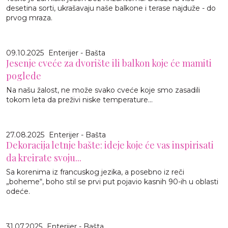
desetina sorti, ukrašavaju naše balkone i terase najduže - do
prvog mraza.
09.10.2025
Enterijer - Bašta
Jesenje cveće za dvorište ili balkon koje će mamiti
poglede
Na našu žalost, ne može svako cveće koje smo zasadili
tokom leta da preživi niske temperature...
27.08.2025
Enterijer - Bašta
Dekoracija letnje bašte: ideje koje će vas inspirisati
da kreirate svoju...
Sa korenima iz francuskog jezika, a posebno iz reči
„boheme“, boho stil se prvi put pojavio kasnih 90-ih u oblasti
odeće.
31.07.2025
Enterijer - Bašta