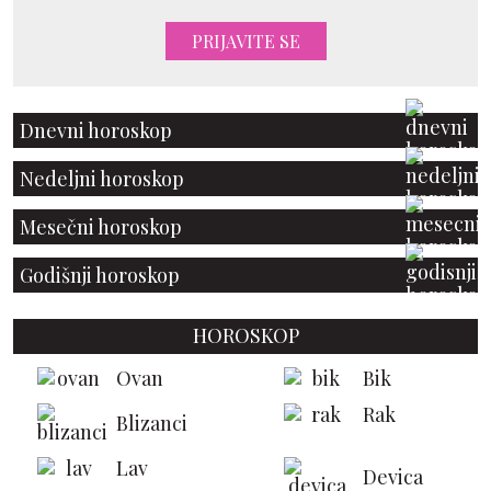
PRIJAVITE SE
Dnevni horoskop
Nedeljni horoskop
Mesečni horoskop
Godišnji horoskop
HOROSKOP
Ovan
Bik
Rak
Blizanci
Lav
Devica