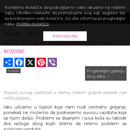
Koristimo kolačiće da poboljšamo Vaše iskustvo na našem
sajtu. Ukoliko nastavite da pretražujete ovaj sajt, saglasni ste
sa korišćenjem web kolačića. Za više informacija pogledajte
našu
Politiku kolačića
.
Enterijer -
Bašta
PRIHVATAM
Biljke idealne za stan tokom grejne
sezone
Share
Facebook
X
Pinterest
Viber
Pogledajte galeriju
freepik
Broj slika:
5
Pojava suvog vazduha u domu tokom grejne sezone nije
retka pojava...
Iako uživamo u toploti koje nam nudi centralno grejanje,
ponekad ne možemo da podnesemo suvoću vazduha koja
sa njom dolazi. Problemi sa disanjem i suva koža su takođe
dva razloga zbog kojih želimo da rešimo problem sa
suvoćom vazduha.