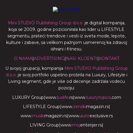
Mini STUDIO Publishing Group d.o.o.
je digital kompanija,
koja se 2009. godine pozicionirala kao lider u LIFESTYLE
segmentu, prateći trendove i vesti iz sveta mode, lepote,
kulture i zabave, sa velikom pažnjom usmerenoj ka zdravoj
ishrani i fitnesu.
O NAMA
|
ADVERTISING
|
NASI KLIJENTI
|
KONTAKT
U svojoj grupaciji, kompanija
Mini STUDIO Publishing Group
d.o.o.
je svoj portfolio uspešno proširila na Luxury, Lifestyle i
Living segment, gde je više od decenije zadržala vodeću
poziciju:
LUXURY Group
|
www.
luxlife
.rs
|
www.
luxurytopics
.com
LIFESTYLE Group
|
www.
zenski
magazin.rs
|
www.
muski
magazin.rs
|
www.
auto
exclusive.rs
LIVING Group
|
www.
moj
enterijer.rs
|