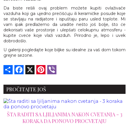
Da biste rešili ovaj problem možete kupiti ovlaživače
vazduha koji ga ujedno prečišćuju ili keramičke posude koje
se stavljaju na radijatore i ispuštaju paru usled toplote. Mi
vam ipak predlažemo da uradite nešto još bolje, što će
dekorisati vaše prostorije i ulepšati celokupnu atmosferu -
kupite cveće koje vlaži vazduh. Prirodno je, lepo i uvek
dobrodošlo.
U galeriji pogledajte koje biljke su idealne za vaš dom tokom
grejne sezone.
Share
Facebook
X
Pinterest
Viber
PROČITAJTE JOŠ
ŠTA RADITI SA LJILJANIMA NAKON CVETANJA - 3
KORAKA DA PONOVO PROCVETAJU