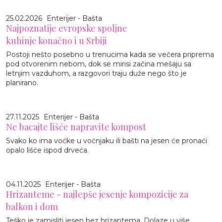
25.02.2026
Enterijer - Bašta
Najpoznatije evropske spoljne
kuhinje konačno i u Srbiji
Postoji nešto posebno u trenucima kada se večera priprema
pod otvorenim nebom, dok se mirisi začina mešaju sa
letnjim vazduhom, a razgovori traju duže nego što je
planirano.
27.11.2025
Enterijer - Bašta
Ne bacajte lišće napravite kompost
Svako ko ima voćke u voćnjaku ili bašti na jesen će pronaći
opalo lišće ispod drveća.
04.11.2025
Enterijer - Bašta
Hrizanteme - najlepše jesenje kompozicije za
balkon i dom
Teško je zamisliti jesen bez hrizantema. Dolaze u više