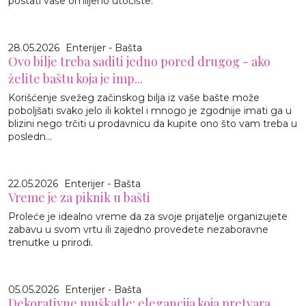
postati vaše omiljeno utočište.
28.05.2026
Enterijer - Bašta
Ovo bilje treba saditi jedno pored drugog - ako
želite baštu koja je imp...
Korišćenje svežeg začinskog bilja iz vaše bašte može
poboljšati svako jelo ili koktel i mnogo je zgodnije imati ga u
blizini nego trčiti u prodavnicu da kupite ono što vam treba u
posledn...
22.05.2026
Enterijer - Bašta
Vreme je za piknik u bašti
Proleće je idealno vreme da za svoje prijatelje organizujete
zabavu u svom vrtu ili zajedno provedete nezaboravne
trenutke u prirodi.
05.05.2026
Enterijer - Bašta
Dekorativne muškatle: elegancija koja pretvara