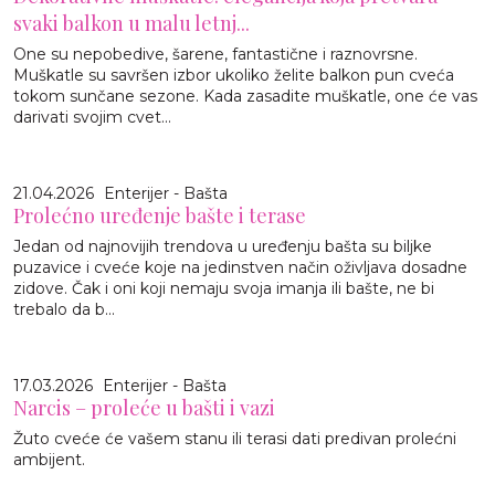
svaki balkon u malu letnj...
One su nepobedive, šarene, fantastične i raznovrsne.
Muškatle su savršen izbor ukoliko želite balkon pun cveća
tokom sunčane sezone. Kada zasadite muškatle, one će vas
darivati svojim cvet...
21.04.2026
Enterijer - Bašta
Prolećno uređenje bašte i terase
Jedan od najnovijih trendova u uređenju bašta su biljke
puzavice i cveće koje na jedinstven način oživljava dosadne
zidove. Čak i oni koji nemaju svoja imanja ili bašte, ne bi
trebalo da b...
17.03.2026
Enterijer - Bašta
Narcis – proleće u bašti i vazi
Žuto cveće će vašem stanu ili terasi dati predivan prolećni
ambijent.