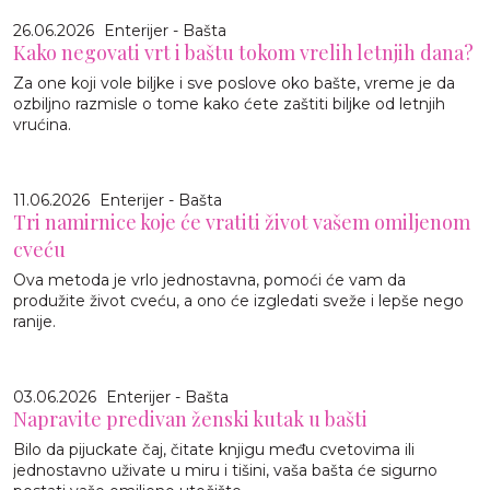
26.06.2026
Enterijer - Bašta
Kako negovati vrt i baštu tokom vrelih letnjih dana?
Za one koji vole biljke i sve poslove oko bašte, vreme je da
ozbiljno razmisle o tome kako ćete zaštiti biljke od letnjih
vrućina.
11.06.2026
Enterijer - Bašta
Tri namirnice koje će vratiti život vašem omiljenom
cveću
Ova metoda je vrlo jednostavna, pomoći će vam da
produžite život cveću, a ono će izgledati sveže i lepše nego
ranije.
03.06.2026
Enterijer - Bašta
Napravite predivan ženski kutak u bašti
Bilo da pijuckate čaj, čitate knjigu među cvetovima ili
jednostavno uživate u miru i tišini, vaša bašta će sigurno