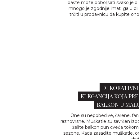
bašte može poboljšati svako jelo il
mnogo je zgodnije imati ga u bli
trčiti u prodavnicu da kupite on
DEKORATIVNE
ELEGANCIJA KOJA PRE
BALKON U MALU 
One su nepobedive, šarene, fant
raznovrsne. Muškatle su savršen izbo
želite balkon pun cveća toko
sezone. Kada zasadite muškatle, o