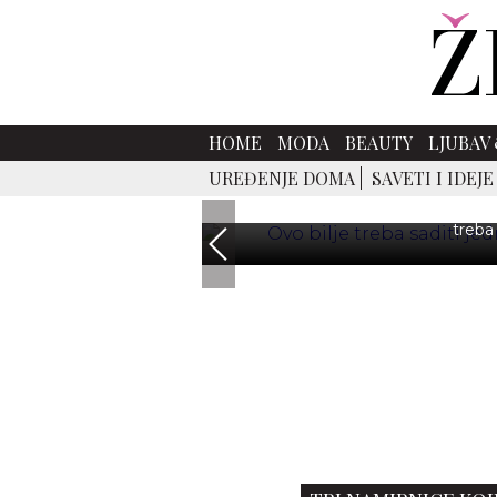
OVO BILJE TREBA SADITI 
HOME
MODA
BEAUTY
LJUBAV 
KO
UREĐENJE DOMA
SAVETI I IDEJE
Korišćenje svežeg začinskog bilja
mnogo je zgodnije imati ga u bli
treba