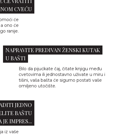
 ĆE VRATITI
ENOM CVEĆU
moći će
 a ono će
go ranije.
NAPRAVITE PREDIVAN ŽENSKI KUTAK
U BAŠTI
Bilo da pijuckate čaj, čitate knjigu među
cvetovima ili jednostavno uživate u miru i
tišini, vaša bašta će sigurno postati vaše
omiljeno utočište.
ADITI JEDNO
ELITE BAŠTU
 JE IMPRES...
ja iz vaše