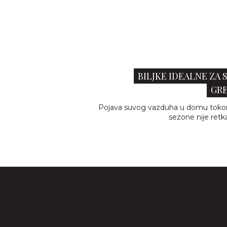
BILJKE IDEALNE ZA
GRE
Pojava suvog vazduha u domu toko
sezone nije retka