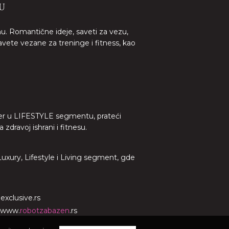
U
nu. Romantične ideje, saveti za vezu,
avete vezane za treninge i fitness, kao
lider u LIFESTYLE segmentu, prateći
dravoj ishrani i fitnesu.
 Luxury, Lifestyle i Living segment, gde
o
exclusive.rs
www.
robotzabazen
.rs