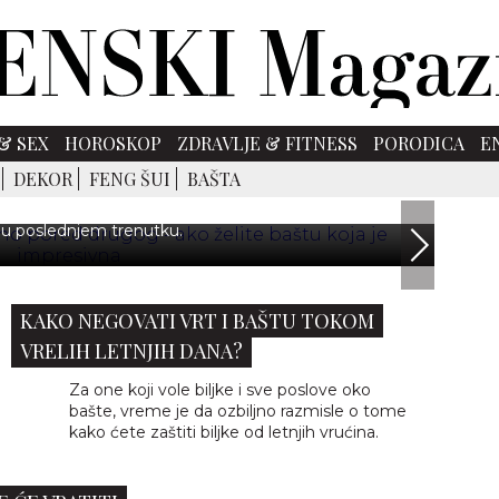
JEDNO PORED DRUGOG - AKO ŽELITE BAŠTU
& SEX
HOROSKOP
ZDRAVLJE & FITNESS
PORODICA
E
JA JE IMPRESIVNA
DEKOR
FENG ŠUI
BAŠTA
 iz vaše bašte može poboljšati svako jelo ili koktel i
zini nego trčiti u prodavnicu da kupite ono što vam
 u poslednjem trenutku.
KAKO NEGOVATI VRT I BAŠTU TOKOM
VRELIH LETNJIH DANA?
Za one koji vole biljke i sve poslove oko
bašte, vreme je da ozbiljno razmisle o tome
kako ćete zaštiti biljke od letnjih vrućina.