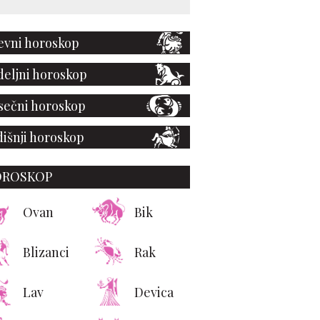
vni horoskop
eljni horoskop
ečni horoskop
išnji horoskop
OROSKOP
Ovan
Bik
Blizanci
Rak
Lav
Devica