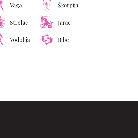
Vaga
Škorpija
Strelac
Jarac
Vodolija
Ribe