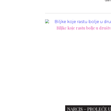
dari
rastu bolje u društvu
Eksterijer u fokusu: Otkri
dekorativne trendove koji će obel
leto
NARCIS – PROLEĆE U 