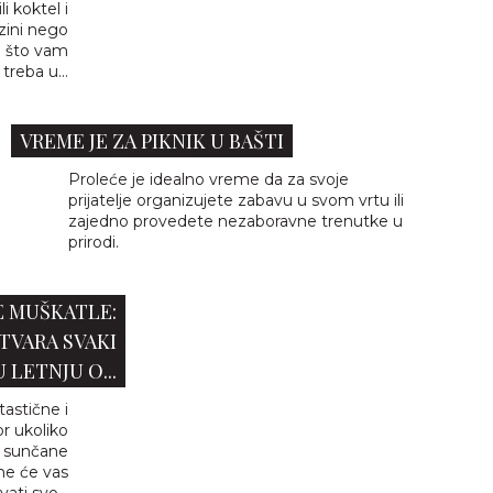
i koktel i
zini nego
o što vam
treba u...
VREME JE ZA PIKNIK U BAŠTI
Proleće je idealno vreme da za svoje
prijatelje organizujete zabavu u svom vrtu ili
zajedno provedete nezaboravne trenutke u
prirodi.
 MUŠKATLE:
TVARA SVAKI
LETNJU O...
astične i
r ukoliko
m sunčane
ne će vas