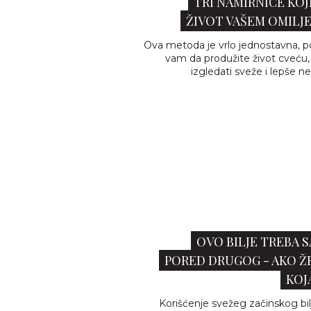
TRI NAMIRNICE KOJE
ŽIVOT VAŠEM OMILJ
Ova metoda je vrlo jednostavna, po
vam da produžite život cveću,
izgledati sveže i lepše ne
OVO BILJE TREBA S
PORED DRUGOG - AKO Ž
KOJA
Korišćenje svežeg začinskog bil