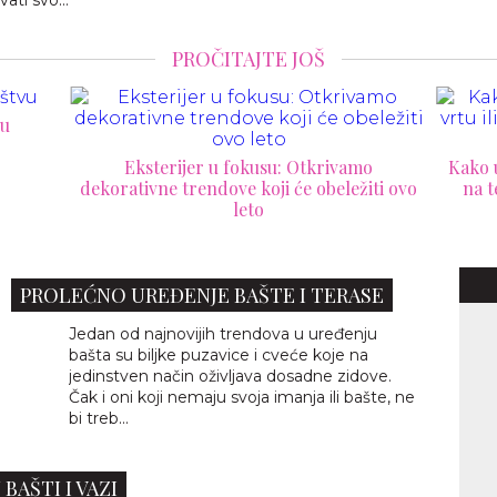
vati svo...
PROČITAJTE JOŠ
K
vamo
Kako urediti savršenu trpezariju u vrtu ili
ežiti ovo
na terasi: Ideje za letnji kutak iz snova
PROLEĆNO UREĐENJE BAŠTE I TERASE
Jedan od najnovijih trendova u uređenju
bašta su biljke puzavice i cveće koje na
jedinstven način oživljava dosadne zidove.
Čak i oni koji nemaju svoja imanja ili bašte, ne
bi treb...
BAŠTI I VAZI