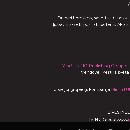
Dnevni horoskop, saveti za fitness i
ljubavni saveti, poznati parfemi. Ako 
Mini STUDIO Publishing Group d.o
trendove i vesti iz svet
U svojoj grupaciji, kompanija
Mini STU
LIFESTYLE
LIVING Group
|
www.