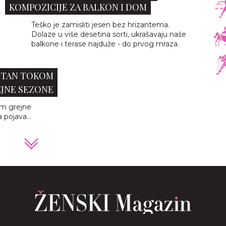
KOMPOZICIJE ZA BALKON I DOM
Teško je zamisliti jesen bez hrizantema.
Dolaze u više desetina sorti, ukrašavaju naše
balkone i terase najduže - do prvog mraza.
 STAN TOKOM
JNE SEZONE
m grejne
 pojava...