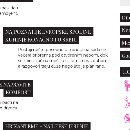
erasi dati
ambijent.
Dne
Ned
NAJPOZNATIJE EVROPSKE SPOLJNE
KUHINJE KONAČNO I U SRBIJI
Mes
Postoji nešto posebno u trenucima kada se
God
večera priprema pod otvorenim nebom, dok
se mirisi začina mešaju sa letnjim vazduhom,
a razgovori traju duže nego što je planirano.
H
́E NAPRAVITE
KOMPOST
i bašti na
od drveća.
HRIZANTEME - NAJLEPŠE JESENJE