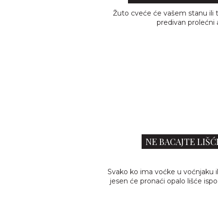
Žuto cveće će vašem stanu ili t
predivan prolećni 
NE BACAJTE LIŠC
Svako ko ima voćke u voćnjaku il
jesen će pronaći opalo lišće isp