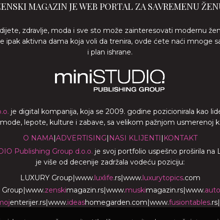
ŽENSKI MAGAZIN JE WEB PORTAL ZA SAVREMENU ŽEN
 dijete, zdravlje, moda i sve sto može zainteresovati modernu že
ste ipak aktivna dama koja voli da trenira, ovde ćete naći mnoge s
i plan ishrane.
.o.
je digital kompanija, koja se 2009. godine pozicionirala kao 
a mode, lepote, kulture i zabave, sa velikom pažnjom usmerenoj ka z
O NAMA
|
ADVERTISING
|
NASI KLIJENTI
|
KONTAKT
DIO Publishing Group d.o.o.
je svoj portfolio uspešno proširila na
je više od decenije zadržala vodeću poziciju:
LUXURY Group
|
www.
luxlife
.rs
|
www.
luxurytopics
.com
 Group
|
www.
zenski
magazin.rs
|
www.
muski
magazin.rs
|
www.
aut
moj
enterijer.rs
|
www.
ideas
homegarden.com
|
www.
fusiontables
.rs
|