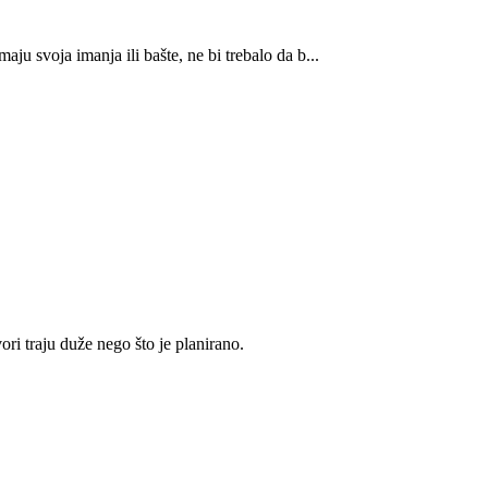
ju svoja imanja ili bašte, ne bi trebalo da b...
i traju duže nego što je planirano.