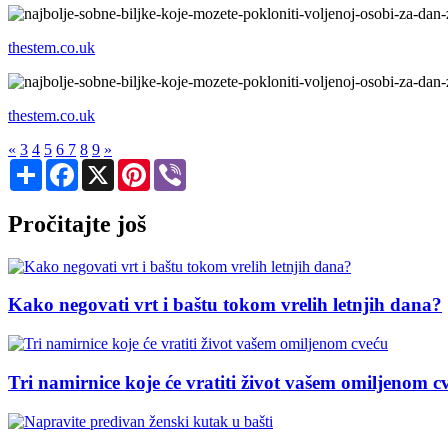
thestem.co.uk
thestem.co.uk
«
3
4
5
6
7
8
9
»
Share
Facebook
X
Pinterest
Viber
Pročitajte još
Kako negovati vrt i baštu tokom vrelih letnjih dana?
Tri namirnice koje će vratiti život vašem omiljenom cv