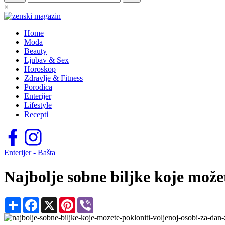
×
Home
Moda
Beauty
Ljubav & Sex
Horoskop
Zdravlje & Fitness
Porodica
Enterijer
Lifestyle
Recepti
Enterijer -
Bašta
Najbolje sobne biljke koje možet
Share
Facebook
X
Pinterest
Viber