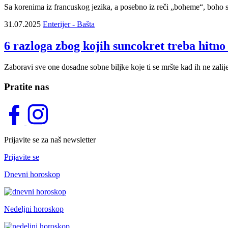
Sa korenima iz francuskog jezika, a posebno iz reči „boheme“, boho sti
31.07.2025
Enterijer - Bašta
6 razloga zbog kojih suncokret treba hitno 
Zaboravi sve one dosadne sobne biljke koje ti se mršte kad ih ne zalij
Pratite nas
Prijavite se za naš newsletter
Prijavite se
Dnevni horoskop
Nedeljni horoskop