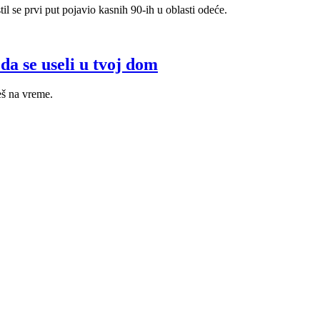
l se prvi put pojavio kasnih 90-ih u oblasti odeće.
da se useli u tvoj dom
eš na vreme.