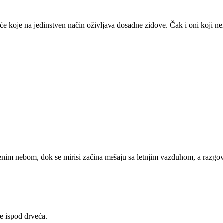
e koje na jedinstven način oživljava dosadne zidove. Čak i oni koji nema
nim nebom, dok se mirisi začina mešaju sa letnjim vazduhom, a razgovor
́e ispod drveća.