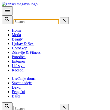
Home
Moda
Beauty
Ljubav & Sex
Horoskop
Zdravlje & Fitness
Porodica
Enterijer
Lifestyle
Recepti
Uređenje doma
Saveti i ideje
Dekor
Feng šui
Bašta