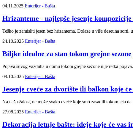
04.11.2025
Enterijer - Bašta
Hrizanteme - najlepše jesenje kompozicije
Teško je zamisliti jesen bez hrizantema. Dolaze u više desetina sorti,
24.10.2025
Enterijer - Bašta
Biljke idealne za stan tokom grejne sezone
Pojava suvog vazduha u domu tokom grejne sezone nije retka pojava.
09.10.2025
Enterijer - Bašta
Jesenje cveće za dvorište ili balkon koje ć
Na našu žalost, ne može svako cveće koje smo zasadili tokom leta da p
27.08.2025
Enterijer - Bašta
Dekoracija letnje bašte: ideje koje će vas in