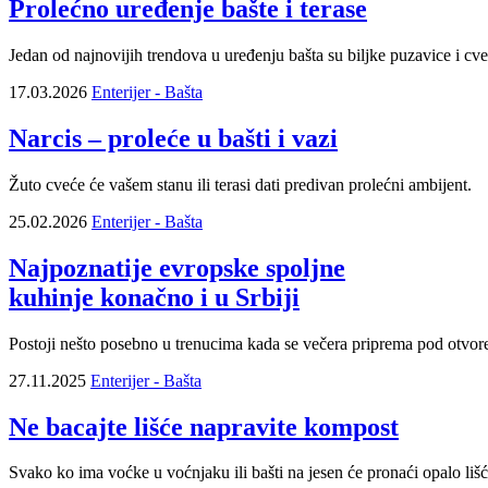
Prolećno uređenje bašte i terase
Jedan od najnovijih trendova u uređenju bašta su biljke puzavice i cveć
17.03.2026
Enterijer - Bašta
Narcis – proleće u bašti i vazi
Žuto cveće će vašem stanu ili terasi dati predivan prolećni ambijent.
25.02.2026
Enterijer - Bašta
Najpoznatije evropske spoljne
kuhinje konačno i u Srbiji
Postoji nešto posebno u trenucima kada se večera priprema pod otvore
27.11.2025
Enterijer - Bašta
Ne bacajte lišće napravite kompost
Svako ko ima voćke u voćnjaku ili bašti na jesen će pronaći opalo lišc