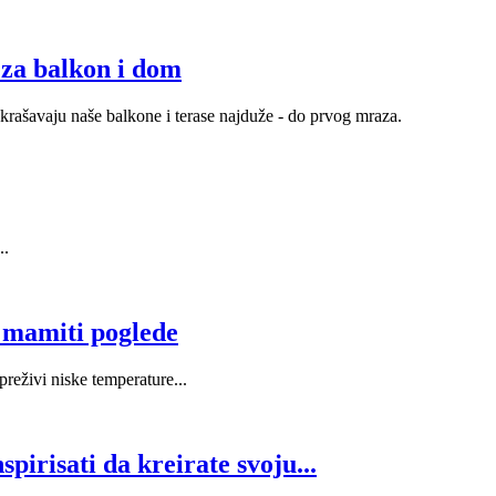
 za balkon i dom
 ukrašavaju naše balkone i terase najduže - do prvog mraza.
..
e mamiti poglede
reživi niske temperature...
spirisati da kreirate svoju...