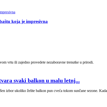
 baštu koja je impresivna
svom vrtu ili zajedno provedete nezaboravne trenutke u prirodi.
vara svaki balkon u malu letnj...
šen izbor ukoliko želite balkon pun cveća tokom sunčane sezone. Kada z