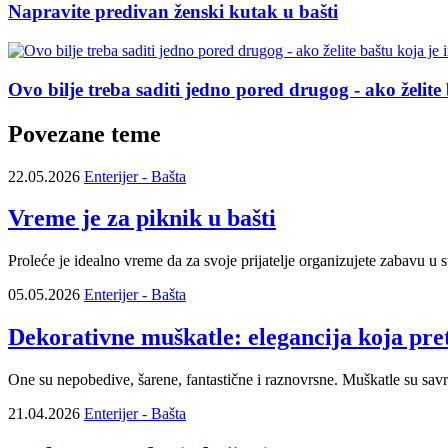
Napravite predivan ženski kutak u bašti
Ovo bilje treba saditi jedno pored drugog - ako želite
Povezane teme
22.05.2026
Enterijer - Bašta
Vreme je za piknik u bašti
Proleće je idealno vreme da za svoje prijatelje organizujete zabavu u 
05.05.2026
Enterijer - Bašta
Dekorativne muškatle: elegancija koja pret
One su nepobedive, šarene, fantastične i raznovrsne. Muškatle su savr
21.04.2026
Enterijer - Bašta