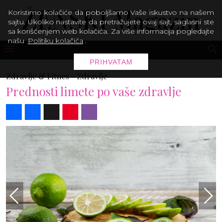
Koristimo kolačiće da poboljšamo Vaše iskustvo na našem
sajtu. Ukoliko nastavite da pretražujete ovaj sajt, saglasni ste
sa korišćenjem web kolačića. Za više informacija pogledajte
našu
Politiku kolačića
.
PRIHVATAM
Zdravlje & Fitnes -
Zdravlje
Prednosti limete po vaše zdravlje
Share
Facebook
X
Pinterest
Viber