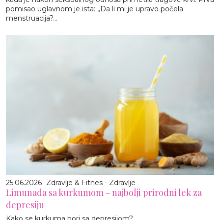
pomisao uglavnom je ista: „Da li mi je upravo počela
menstruacija?...
25.06.2026
Zdravlje & Fitnes - Zdravlje
Limunada sa kurkumom - najbolji prirodni lek za
depresiju
Kako se kurkuma bori sa depresijom?