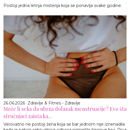
Postoji jedna letnja misterija koja se ponavlja svake godine.
26.06.2026
Zdravlje & Fitnes - Zdravlje
Može li seks da ubrza dolazak menstruacije? Evo šta
stručnjaci zaista ka...
Verovatno ne postoji žena koja se bar jednom nije iznenadila
kada je nakon seksualnog odnosa primetila tragove krvi. Prva