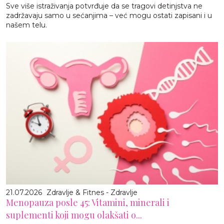
Sve više istraživanja potvrđuje da se tragovi detinjstva ne
zadržavaju samo u sećanjima – već mogu ostati zapisani i u
našem telu.
21.07.2026
Zdravlje & Fitnes - Zdravlje
Menopauza posle 45: Vitamini, minerali i
suplementi koji mogu olakšati o...