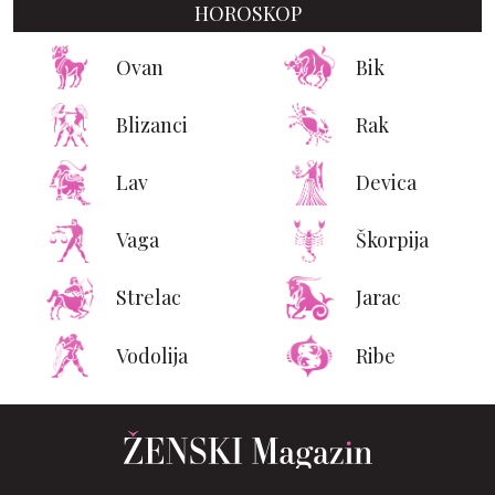
HOROSKOP
Ovan
Bik
Blizanci
Rak
Lav
Devica
Vaga
Škorpija
Strelac
Jarac
Vodolija
Ribe