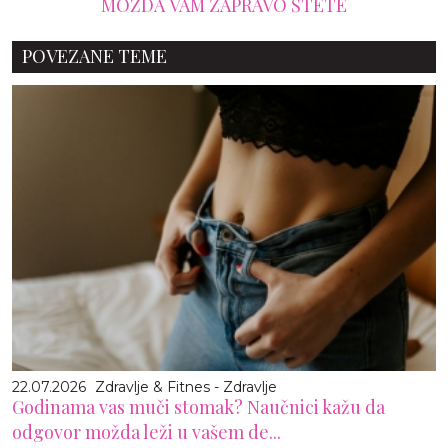
MOŽDA VAM ZAPRAVO ŠTETE
POVEZANE TEME
22.07.2026
Zdravlje & Fitnes - Zdravlje
Godinama vas muči stomak? Naučnici kažu da
odgovor možda leži u vašem de...