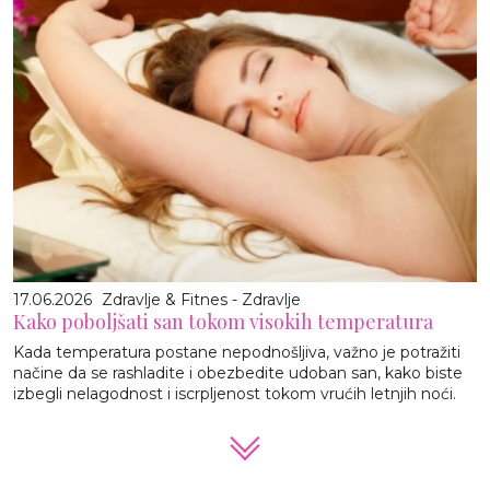
17.06.2026
Zdravlje & Fitnes - Zdravlje
Kako poboljšati san tokom visokih temperatura
Kada temperatura postane nepodnošljiva, važno je potražiti
načine da se rashladite i obezbedite udoban san, kako biste
izbegli nelagodnost i iscrpljenost tokom vrućih letnjih noći.