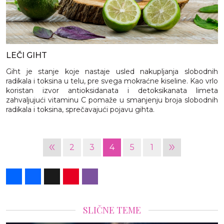
LEČI GIHT
Giht je stanje koje nastaje usled nakupljanja slobodnih
radikala i toksina u telu, pre svega mokraćne kiseline. Kao vrlo
koristan izvor antioksidanata i detoksikanata limeta
zahvaljujući vitaminu C pomaže u smanjenju broja slobodnih
radikala i toksina, sprečavajući pojavu gihta.
«
»
2
3
4
5
1
Share
Facebook
X
Pinterest
Viber
SLIČNE TEME