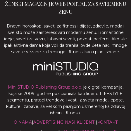
ŽENSKI MAGAZIN JE WEB PORTAL ZA SAVREMENU
ŽENU
Dnevni horoskop, saveti za fitness i dijete, zdravlje, moda i
sve sto može zainteresovati modernu ženu. Romantične
ideje, saveti za vezu, ljubavni saveti, poznati parfemi. Ako ste
ipak aktivna dama koja voli da trenira, ovde ćete naći mnoge
savete vezane za treninge i fitness, kao i plan ishrane.
Mini STUDIO Publishing Group d.o.o.
je digital kompanija,
koja se 2009. godine pozicionirala kao lider u LIFESTYLE
segmentu, prateći trendove i vesti iz sveta mode, lepote,
kulture i zabave, sa velikom pažnjom usmerenoj ka zdravoj
ishrani i fitnesu.
O NAMA
|
ADVERTISING
|
NASI KLIJENTI
|
KONTAKT