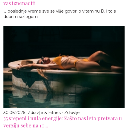
vas iznenaditi
U poslednje vreme sve se više govori o vitaminu D, i to s
dobrim razlogom.
30.06.2026
Zdravlje & Fitnes - Zdravlje
35 stepeni i nula energije: Zašto nas leto pretvara u
verziju sebe na 10...