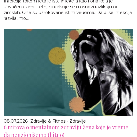
Infekcija tokom leta je ista infekcija kao i ona koja je
uhvaćena zimi. Letnje infekcije se u osnovi razlikuju od
zimskih. One su uzrokovane istim virusima. Da bi se infekcija
razvila, mo...
08.07.2026
Zdravlje & Fitnes - Zdravlje
6 mitova o mentalnom zdravlju žena koje je vreme
da penzionišemo (hitno)