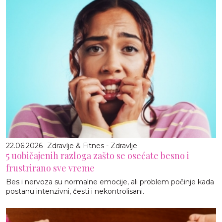
22.06.2026
Zdravlje & Fitnes - Zdravlje
5 uobičajenih razloga zašto se osećate besno i
frustrirano sve vreme
Bes i nervoza su normalne emocije, ali problem počinje kada
postanu intenzivni, česti i nekontrolisani.