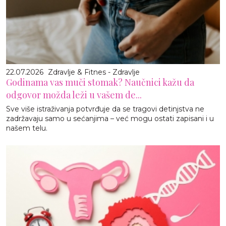
22.07.2026
Zdravlje & Fitnes - Zdravlje
Godinama vas muči stomak? Naučnici kažu da
odgovor možda leži u vašem de...
Sve više istraživanja potvrđuje da se tragovi detinjstva ne
zadržavaju samo u sećanjima – već mogu ostati zapisani i u
našem telu.