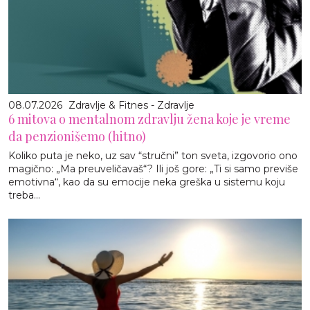
08.07.2026
Zdravlje & Fitnes - Zdravlje
6 mitova o mentalnom zdravlju žena koje je vreme
da penzionišemo (hitno)
Koliko puta je neko, uz sav “stručni” ton sveta, izgovorio ono
magično: „Ma preuveličavaš“? Ili još gore: „Ti si samo previše
emotivna“, kao da su emocije neka greška u sistemu koju
treba...