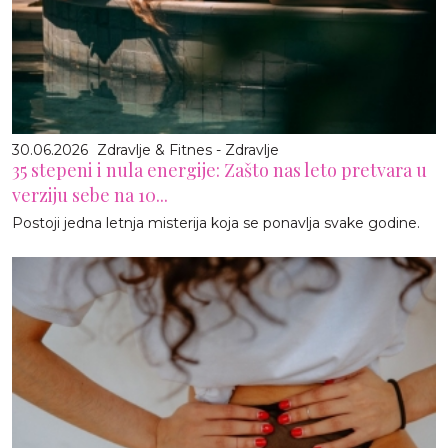
30.06.2026
Zdravlje & Fitnes - Zdravlje
35 stepeni i nula energije: Zašto nas leto pretvara u
verziju sebe na 10...
Postoji jedna letnja misterija koja se ponavlja svake godine.