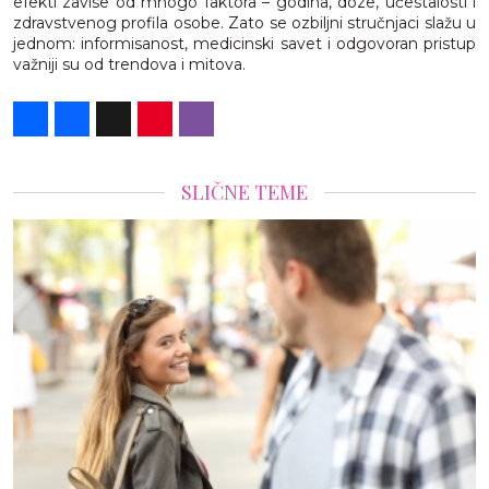
efekti zavise od mnogo faktora – godina, doze, učestalosti i
zdravstvenog profila osobe. Zato se ozbiljni stručnjaci slažu u
jednom: informisanost, medicinski savet i odgovoran pristup
važniji su od trendova i mitova.
Share
Facebook
X
Pinterest
Viber
SLIČNE TEME