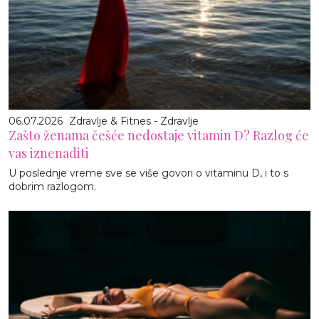
06.07.2026
Zdravlje & Fitnes - Zdravlje
Zašto ženama češće nedostaje vitamin D? Razlog će
vas iznenaditi
U poslednje vreme sve se više govori o vitaminu D, i to s
dobrim razlogom.