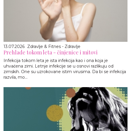
13.07.2026
Zdravlje & Fitnes - Zdravlje
Prehlade tokom leta - činjenice i mitovi
Infekcija tokom leta je ista infekcija kao i ona koja je
uhvaćena zimi. Letnje infekcije se u osnovi razlikuju od
zimskih. One su uzrokovane istim virusima. Da bi se infekcija
razvila, mo...