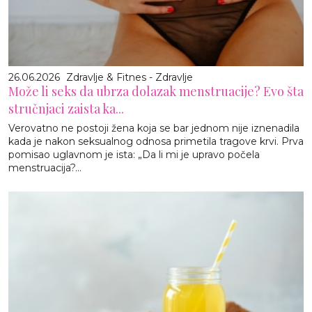
26.06.2026
Zdravlje & Fitnes - Zdravlje
Može li seks da ubrza dolazak menstruacije? Evo šta
stručnjaci zaista ka...
Verovatno ne postoji žena koja se bar jednom nije iznenadila
kada je nakon seksualnog odnosa primetila tragove krvi. Prva
pomisao uglavnom je ista: „Da li mi je upravo počela
menstruacija?...