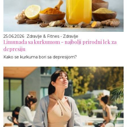
25.06.2026
Zdravlje & Fitnes - Zdravlje
Limunada sa kurkumom - najbolji prirodni lek za
depresiju
Kako se kurkuma bori sa depresijom?