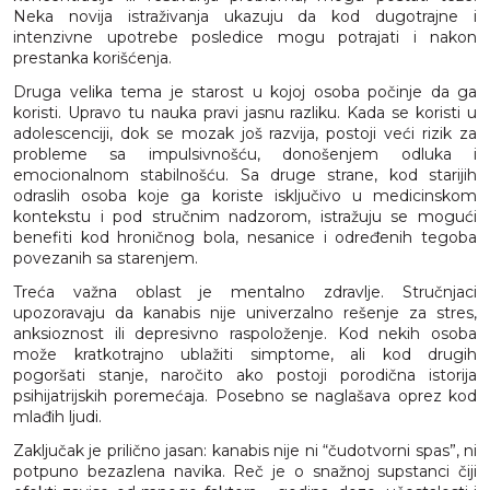
Neka novija istraživanja ukazuju da kod dugotrajne i
intenzivne upotrebe posledice mogu potrajati i nakon
prestanka korišćenja.
Druga velika tema je starost u kojoj osoba počinje da ga
koristi. Upravo tu nauka pravi jasnu razliku. Kada se koristi u
adolescenciji, dok se mozak još razvija, postoji veći rizik za
probleme sa impulsivnošću, donošenjem odluka i
emocionalnom stabilnošću. Sa druge strane, kod starijih
odraslih osoba koje ga koriste isključivo u medicinskom
kontekstu i pod stručnim nadzorom, istražuju se mogući
benefiti kod hroničnog bola, nesanice i određenih tegoba
povezanih sa starenjem.
Treća važna oblast je mentalno zdravlje. Stručnjaci
upozoravaju da kanabis nije univerzalno rešenje za stres,
anksioznost ili depresivno raspoloženje. Kod nekih osoba
može kratkotrajno ublažiti simptome, ali kod drugih
pogoršati stanje, naročito ako postoji porodična istorija
psihijatrijskih poremećaja. Posebno se naglašava oprez kod
mlađih ljudi.
Zaključak je prilično jasan: kanabis nije ni “čudotvorni spas”, ni
potpuno bezazlena navika. Reč je o snažnoj supstanci čiji