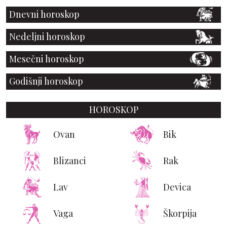
Dnevni horoskop
Nedeljni horoskop
Mesečni horoskop
Godišnji horoskop
HOROSKOP
Ovan
Bik
Blizanci
Rak
Lav
Devica
Vaga
Škorpija