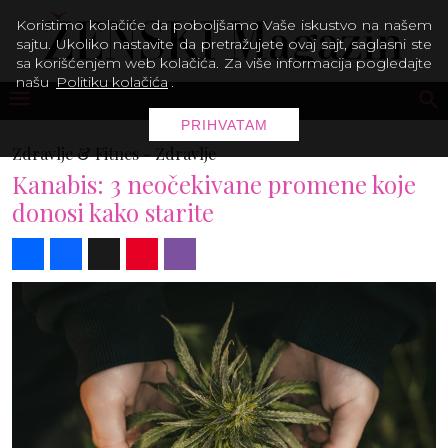
Koristimo kolačiće da poboljšamo Vaše iskustvo na našem
sajtu. Ukoliko nastavite da pretražujete ovaj sajt, saglasni ste
sa korišćenjem web kolačića. Za više informacija pogledajte
našu
Politiku kolačića
.
PRIHVATAM
Zdravlje & Fitnes -
Zdravlje
Kanabis: 3 neočekivane promene koje
donosi kako starite
Share
Facebook
X
Pinterest
Viber