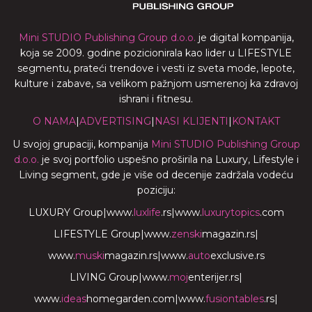
Mini STUDIO Publishing Group d.o.o.
je digital kompanija,
koja se 2009. godine pozicionirala kao lider u LIFESTYLE
segmentu, prateći trendove i vesti iz sveta mode, lepote,
kulture i zabave, sa velikom pažnjom usmerenoj ka zdravoj
ishrani i fitnesu.
O NAMA
|
ADVERTISING
|
NASI KLIJENTI
|
KONTAKT
U svojoj grupaciji, kompanija
Mini STUDIO Publishing Group
d.o.o.
je svoj portfolio uspešno proširila na Luxury, Lifestyle i
Living segment, gde je više od decenije zadržala vodeću
poziciju:
LUXURY Group
|
www.
luxlife
.rs
|
www.
luxurytopics
.com
LIFESTYLE Group
|
www.
zenski
magazin.rs
|
www.
muski
magazin.rs
|
www.
auto
exclusive.rs
LIVING Group
|
www.
moj
enterijer.rs
|
www.
ideas
homegarden.com
|
www.
fusiontables
.rs
|