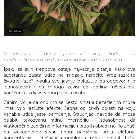
Envato
O kanabisu se danas govori više nego ikada – od
medicinske upotrebe do promena zakona širom sveta.
Ipak, iza svih trendova ostaje najvažnije pitanje: kako ova
supstanca zaista utiče na mozak, naročito kroz različite
životne faze? Nauka sve jasnije pokazuje da odgovor nije
jednostavan i da mnogo zavisi od godina, učestalosti
korišćenja i zdravstvenog stanja osobe.
Zanimljivo je da ono što se često smatra bezazlenim može
imati vrlo različite efekte. Jedna od prvih oblasti na koju
kanabis utiče jeste pamćenje. Stručnjaci navode da može
oslabiti takozvanu radnu memoriju – sposobnost da
kratkoročno zadržimo informacije i brzo ih obradimo. To znači
da svakodnevne stvari, poput pamćenja broja telefona,
koncentracije ili rešavanja problema, mogu postati teže.