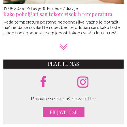
17.06.2026
Zdravlje & Fitnes - Zdravlje
Kako poboljšati san tokom visokih temperatura
Kada temperatura postane nepodnošljiva, važno je potražiti
načine da se rashladite i obezbedite udoban san, kako biste
izbegli nelagodnost i iscrpljenost tokom vrućih letnjih noći.
PRATITE NAS
Prijavite se za naš newsletter
PRIJAVITE SE