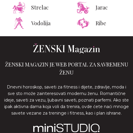
Strelac
Jarac
Vodolija
Ribe
ŽENSKI MAGAZIN JE WEB PORTAL ZA SAVREMENU
ŽENU
Dnevni horoskop, saveti za fitness i dijete, zdravlje, moda i
sve sto može zainteresovati modernu ženu. Romantične
ideje, saveti za vezu, ljubavni saveti, poznati parfemi. Ako ste
ipak aktivna dama koja voli da trenira, ovde ćete naći mnoge
savete vezane za treninge i fitness, kao i plan ishrane.