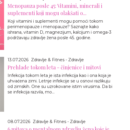
Menopauza posle 45: Vitamini, minerali i
suplementi koji mogu olakšati o...
Koji vitamini i suplementi mogu pomoći tokom
perimenopauze i menopauze? Saznajte kako
ishrana, vitamin D, magnezijum, kalcijum i omega-3
podržavaju zdravlje žena posle 45. godine.
13.07.2026
Zdravlje & Fitnes - Zdravlje
Prehlade tokom leta - činjenice i mitovi
Infekcija tokom leta je ista infekcija kao i ona koja je
uhvaćena zimi. Letnje infekcije se u osnovi razlikuju
od zimskih. One su uzrokovane istim virusima. Da bi
se infekcija razvila, mo...
08.07.2026
Zdravlje & Fitnes - Zdravlje
6 mitova o mentalnom zdravlju žena koje je