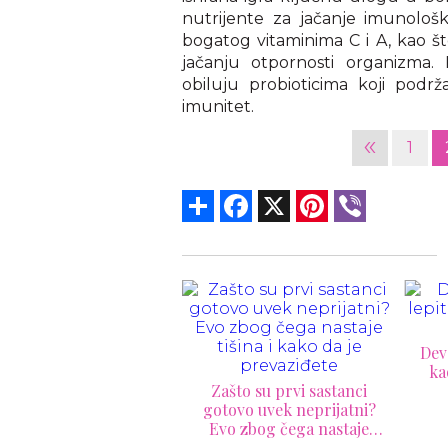
nutrijente za jačanje imunološ
bogatog vitaminima C i A, kao št
jačanju otpornosti organizma. 
obiluju probioticima koji podr
imunitet.
«
1
Share
Facebook
X
Pinterest
Viber
Devojke će se za vas lepiti
Stva
kao lude ako imate ove
ašto su prvi sastanci
osobine
tovo uvek neprijatni?
vo zbog čega nastaje
tišina i kako da je