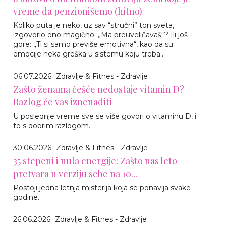
vreme da penzionišemo (hitno)
Koliko puta je neko, uz sav “stručni” ton sveta,
izgovorio ono magično: „Ma preuveličavaš“? Ili još
gore: „Ti si samo previše emotivna“, kao da su
emocije neka greška u sistemu koju treba...
06.07.2026
Zdravlje & Fitnes - Zdravlje
Zašto ženama češće nedostaje vitamin D?
Razlog će vas iznenaditi
U poslednje vreme sve se više govori o vitaminu D, i
to s dobrim razlogom.
30.06.2026
Zdravlje & Fitnes - Zdravlje
35 stepeni i nula energije: Zašto nas leto
pretvara u verziju sebe na 10...
Postoji jedna letnja misterija koja se ponavlja svake
godine.
26.06.2026
Zdravlje & Fitnes - Zdravlje