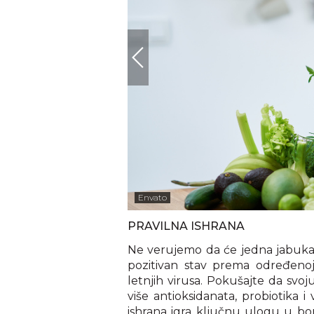
Envato
PRAVILNA ISHRANA
Ne verujemo da će jedna jabuka d
pozitivan stav prema određenoj
letnjih virusa. Pokušajte da svo
više antioksidanata, probiotika i
ishrana igra ključnu ulogu u bor