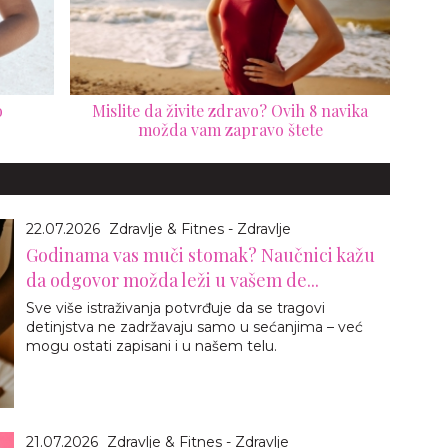
o
Mislite da živite zdravo? Ovih 8 navika
možda vam zapravo štete
22.07.2026
Zdravlje & Fitnes - Zdravlje
Godinama vas muči stomak? Naučnici kažu
da odgovor možda leži u vašem de...
Sve više istraživanja potvrđuje da se tragovi
detinjstva ne zadržavaju samo u sećanjima – već
mogu ostati zapisani i u našem telu.
21.07.2026
Zdravlje & Fitnes - Zdravlje