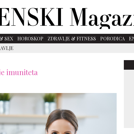
& SEX
HOROSKOP
ZDRAVLJE & FITNESS
PORODICA
E
AVLJE
je imuniteta