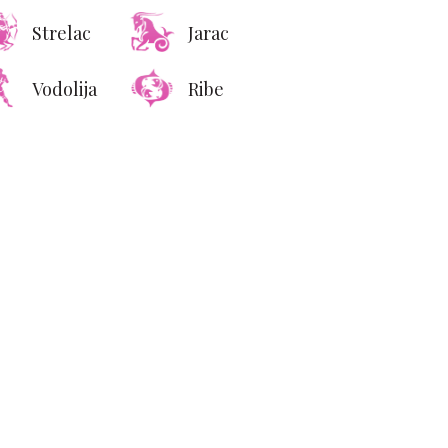
Strelac
Jarac
Vodolija
Ribe
ignala koji pokazuju da
se ona loži na vas