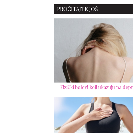
prevaziđete
PROČITAJTE JOŠ
Fizički bolovi koji ukazuju na depr