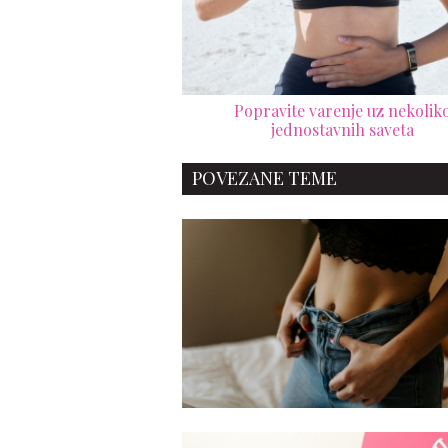
Popravite varenje uz nekolik
jednostavnih saveta
POVEZANE TEME