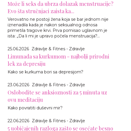
Može li seks da ubrza dolazak menstruacije?
Evo šta stručnjaci zaista ka...
Verovatno ne postoji žena koja se bar jednom nije
iznenadila kada je nakon seksualnog odnosa
primetila tragove krvi. Prva pomisao uglavnom je
ista: „Da li mi je upravo počela menstruacija?...
25.06.2026
Zdravlje & Fitnes - Zdravlje
Limunada sa kurkumom - najbolji prirodni
lek za depresiju
Kako se kurkuma bori sa depresijom?
23.06.2026
Zdravlje & Fitnes - Zdravlje
Oslobodite se anksioznosti za 5 minuta uz
ovu meditaciju
Kako povratiti duševni mir?
22.06.2026
Zdravlje & Fitnes - Zdravlje
5 uobičajenih razloga zašto se osećate besno