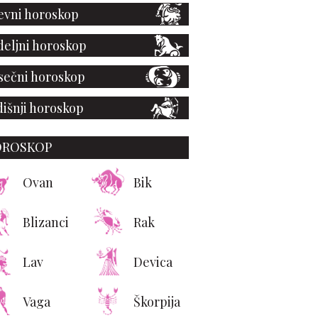
vni horoskop
eljni horoskop
ečni horoskop
išnji horoskop
OROSKOP
Ovan
Bik
Blizanci
Rak
Lav
Devica
Vaga
Škorpija