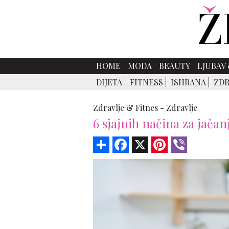
HOME
MODA
BEAUTY
LJUBAV 
DIJETA
FITNESS
ISHRANA
ZDR
Zdravlje & Fitnes -
Zdravlje
6 sjajnih načina za jačan
Share
Facebook
X
Pinterest
Viber