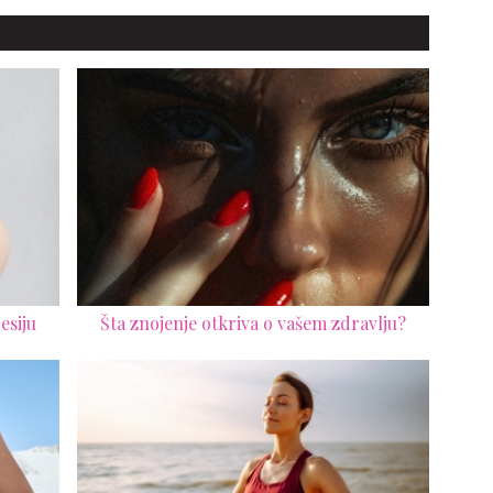
esiju
Šta znojenje otkriva o vašem zdravlju?