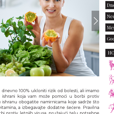
Dne
Ned
Mes
God
H
Envato
nevno 100% ukloniti rizik od bolesti, ali imamo
 ishrani koja vam može pomoći u borbi protiv
ju ishranu obogatite namirnicama koje sadrže što
 vitamina, a izbegavajte dodatne šećere. Pravilna
bi protiv letnjih virusa, pružajući telu potrebne