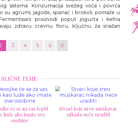
kog sistema. Konzumacija svežeg voća i povrća
o su agrumi, jagode, spanać i brokoli, pomaže u
Fermentisani proizvodi poput jogurta i kefira
žavaju zdravu crevnu floru, ključnu za snažan
»
2
3
4
5
6
SLIČNE TEME
ri koje zreo muškarac
Kako da odšrafite
Tri s
nikada neće uraditi
zaglavljene šrafove na
točku