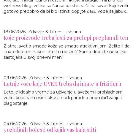
wellness blog, velike su šanse da ste naišli na savet koji zvuči
gotovo predobro da bi bio istinit: popijte čašu vode sa jabuk...
18.06.2026
Zdravlje & Fitnes - Ishrana
Koje proizvode treba jesti za prelepi preplanuli ten
Zlatna, svetlo smeđa koža se smatra atraktivnijom. Želite li da
imate lep ten nakon letnjih meseci? Samo dodajte nekoliko
sastojaka u svoj dnevni meni!
09.06.2026
Zdravlje & Fitnes - Ishrana
Letnje voće koje UVEK treba da imate u frižideru
Leto je idealno vreme za uživanje u svežem i prohladnom
voću, koje nam osim ukusa nudi prirodno podmlađivanje i
blagostanje.
04.06.2026
Zdravlje & Fitnes - Ishrana
5 ozbiljnih bolesti od kojih vas kafa štiti