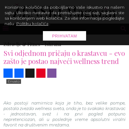
Koristimo kolačiće da poboljšamo Vaše iskustvo na našem
sajtu. Ukoliko nastavite da pretražujete ovaj sajt, saglasni ste
sa korišćenjem web kolačića. Za više informacija pogledajte
našu
Politiku kolačića
.
PRIHVATAM
Zdravlje & Fitnes -
Ishrana
Svi odjednom pričaju o krastavcu - evo
zašto je postao najveći wellness trend
Share
Facebook
X
Pinterest
Viber
Envato
Ako postoji namirnica koja je tiho, bez velike pompe,
postala zvezda wellness sveta, onda je to svakako krastavac
- jednostavan, svež i na prvi pogled potpuno
nepretenciozan, ali u poslednje vreme apsolutni viralni
favorit na društvenim mrežama.