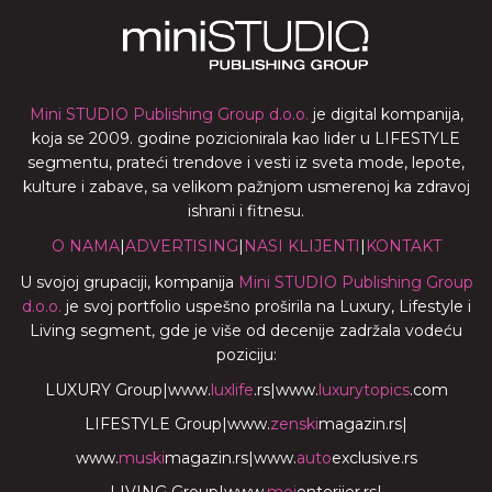
Mini STUDIO Publishing Group d.o.o.
je digital kompanija,
koja se 2009. godine pozicionirala kao lider u LIFESTYLE
segmentu, prateći trendove i vesti iz sveta mode, lepote,
kulture i zabave, sa velikom pažnjom usmerenoj ka zdravoj
ishrani i fitnesu.
O NAMA
|
ADVERTISING
|
NASI KLIJENTI
|
KONTAKT
U svojoj grupaciji, kompanija
Mini STUDIO Publishing Group
d.o.o.
je svoj portfolio uspešno proširila na Luxury, Lifestyle i
Living segment, gde je više od decenije zadržala vodeću
poziciju:
LUXURY Group
|
www.
luxlife
.rs
|
www.
luxurytopics
.com
LIFESTYLE Group
|
www.
zenski
magazin.rs
|
www.
muski
magazin.rs
|
www.
auto
exclusive.rs
LIVING Group
|
www.
moj
enterijer.rs
|