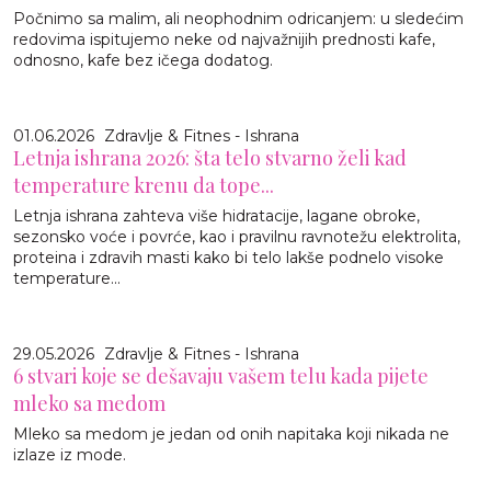
Počnimo sa malim, ali neophodnim odricanjem: u sledećim
redovima ispitujemo neke od najvažnijih prednosti kafe,
odnosno, kafe bez ičega dodatog.
01.06.2026
Zdravlje & Fitnes - Ishrana
Letnja ishrana 2026: šta telo stvarno želi kad
temperature krenu da tope...
Letnja ishrana zahteva više hidratacije, lagane obroke,
sezonsko voće i povrće, kao i pravilnu ravnotežu elektrolita,
proteina i zdravih masti kako bi telo lakše podnelo visoke
temperature...
29.05.2026
Zdravlje & Fitnes - Ishrana
6 stvari koje se dešavaju vašem telu kada pijete
mleko sa medom
Mleko sa medom je jedan od onih napitaka koji nikada ne
izlaze iz mode.