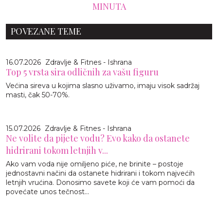
MINUTA
POVEZANE TEME
16.07.2026
Zdravlje & Fitnes - Ishrana
Top 5 vrsta sira odličnih za vašu figuru
Većina sireva u kojima slasno uživamo, imaju visok sadržaj
masti, čak 50-70%.
15.07.2026
Zdravlje & Fitnes - Ishrana
Ne volite da pijete vodu? Evo kako da ostanete
hidrirani tokom letnjih v...
Ako vam voda nije omiljeno piće, ne brinite – postoje
jednostavni načini da ostanete hidrirani i tokom najvećih
letnjih vrućina. Donosimo savete koji će vam pomoći da
povećate unos tečnost...