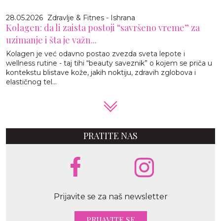
28.05.2026
Zdravlje & Fitnes - Ishrana
Kolagen: da li zaista postoji “savršeno vreme” za
uzimanje i šta je važn...
Kolagen je već odavno postao zvezda sveta lepote i
wellness rutine - taj tihi “beauty saveznik” o kojem se priča u
kontekstu blistave kože, jakih noktiju, zdravih zglobova i
elastičnog tel...
PRATITE NAS
Prijavite se za naš newsletter
PRIJAVITE SE