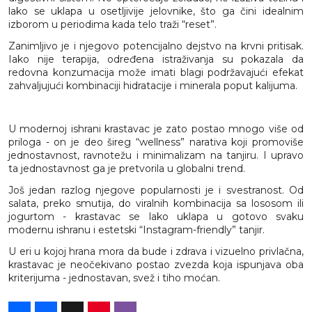
lako se uklapa u osetljivije jelovnike, što ga čini idealnim
izborom u periodima kada telo traži “reset”.
Zanimljivo je i njegovo potencijalno dejstvo na krvni pritisak.
Iako nije terapija, određena istraživanja su pokazala da
redovna konzumacija može imati blagi podržavajući efekat
zahvaljujući kombinaciji hidratacije i minerala poput kalijuma.
U modernoj ishrani krastavac je zato postao mnogo više od
priloga - on je deo šireg “wellness” narativa koji promoviše
jednostavnost, ravnotežu i minimalizam na tanjiru. I upravo
ta jednostavnost ga je pretvorila u globalni trend.
Još jedan razlog njegove popularnosti je i svestranost. Od
salata, preko smutija, do viralnih kombinacija sa lososom ili
jogurtom - krastavac se lako uklapa u gotovo svaku
modernu ishranu i estetski “Instagram-friendly” tanjir.
U eri u kojoj hrana mora da bude i zdrava i vizuelno privlačna,
krastavac je neočekivano postao zvezda koja ispunjava oba
kriterijuma - jednostavan, svež i tiho moćan.
Share
Facebook
X
Pinterest
Viber