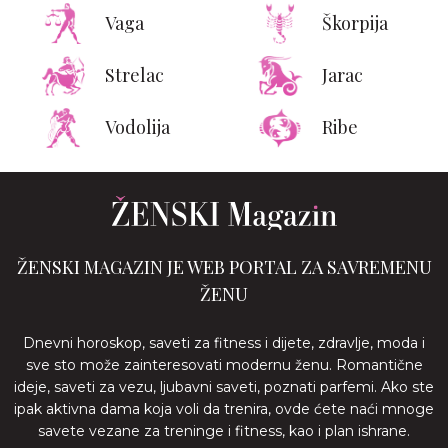
Vaga
Škorpija
Strelac
Jarac
Vodolija
Ribe
ŽENSKI MAGAZIN JE WEB PORTAL ZA SAVREMENU
ŽENU
Dnevni horoskop, saveti za fitness i dijete, zdravlje, moda i
sve sto može zainteresovati modernu ženu. Romantične
ideje, saveti za vezu, ljubavni saveti, poznati parfemi. Ako ste
ipak aktivna dama koja voli da trenira, ovde ćete naći mnoge
savete vezane za treninge i fitness, kao i plan ishrane.