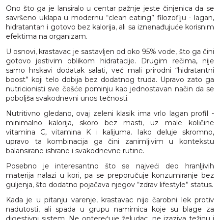
Ono što ga je lansiralo u centar pažnje jeste činjenica da se
savršeno uklapa u modernu “clean eating” filozofiju - lagan,
hidratantan i gotovo bez kalorija, ali sa iznenađujuće korisnim
efektima na organizam.
U osnovi, krastavac je sastavljen od oko 95% vode, što ga čini
gotovo jestivim oblikom hidratacije. Drugim rečima, nije
samo hrskavi dodatak salati, već mali prirodni “hidratantni
boost” koji telo dobija bez dodatnog truda. Upravo zato ga
nutricionisti sve češće pominju kao jednostavan način da se
poboljša svakodnevni unos tečnosti.
Nutritivno gledano, ovaj zeleni klasik ima vrlo lagan profil -
minimalno kalorija, skoro bez masti, uz male količine
vitamina C, vitamina K i kalijuma. Iako deluje skromno,
upravo ta kombinacija ga čini zanimljivim u kontekstu
balansirane ishrane i svakodnevne rutine.
Posebno je interesantno što se najveći deo hranljivih
materija nalazi u kori, pa se preporučuje konzumiranje bez
guljenja, što dodatno pojačava njegov “zdrav lifestyle” status.
Kada je u pitanju varenje, krastavac nije čarobni lek protiv
nadutosti, ali spada u grupu namirnica koje su blage za
digestivni sistem. Ne opterećuje želudac, ne izaziva težinu i