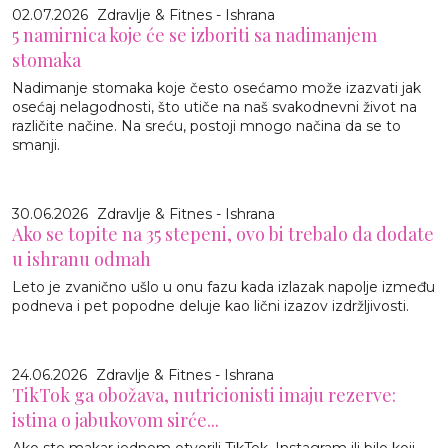
02.07.2026
Zdravlje & Fitnes - Ishrana
5 namirnica koje će se izboriti sa nadimanjem
stomaka
Nadimanje stomaka koje često osećamo može izazvati jak
osećaj nelagodnosti, što utiče na naš svakodnevni život na
različite načine. Na sreću, postoji mnogo načina da se to
smanji.
30.06.2026
Zdravlje & Fitnes - Ishrana
Ako se topite na 35 stepeni, ovo bi trebalo da dodate
u ishranu odmah
Leto je zvanično ušlo u onu fazu kada izlazak napolje između
podneva i pet popodne deluje kao lični izazov izdržljivosti.
24.06.2026
Zdravlje & Fitnes - Ishrana
TikTok ga obožava, nutricionisti imaju rezerve:
istina o jabukovom sirće...
Ako ste makar jednom otvorili TikTok, Instagram ili bilo koji