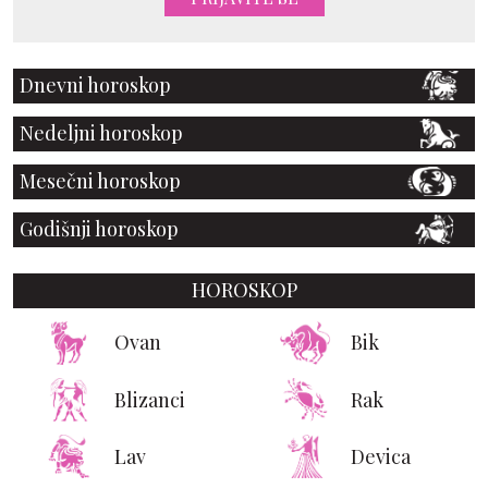
Dnevni horoskop
Nedeljni horoskop
Mesečni horoskop
Godišnji horoskop
HOROSKOP
Ovan
Bik
Blizanci
Rak
Lav
Devica