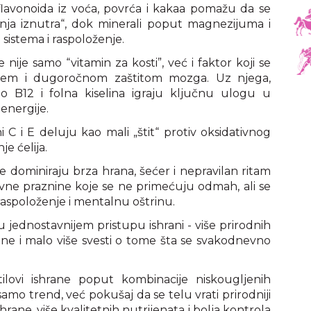
flavonoida iz voća, povrća i kakaa pomažu da se
enja iznutra“, dok minerali poput magnezijuma i
sistema i raspoloženje.
e nije samo “vitamin za kosti”, već i faktor koji se
ljem i dugoročnom zaštitom mozga. Uz njega,
 B12 i folna kiselina igraju ključnu ulogu u
energije.
ni C i E deluju kao mali „štit“ protiv oksidativnog
je ćelija.
dominiraju brza hrana, šećer i nepravilan ritam
tivne praznine koje se ne primećuju odmah, ali se
aspoloženje i mentalnu oštrinu.
u jednostavnijem pristupu ishrani - više prirodnih
ne i malo više svesti o tome šta se svakodnevno
lovi ishrane poput kombinacije niskougljenih
mo trend, već pokušaj da se telu vrati prirodniji
ane, više kvalitetnih nutrijenata i bolja kontrola