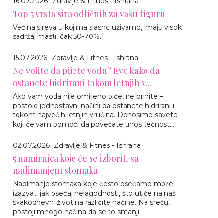
16.07.2026
Zdravlje & Fitnes - Ishrana
Top 5 vrsta sira odličnih za vašu figuru
Većina sireva u kojima slasno uživamo, imaju visok
sadržaj masti, čak 50-70%.
15.07.2026
Zdravlje & Fitnes - Ishrana
Ne volite da pijete vodu? Evo kako da
ostanete hidrirani tokom letnjih v...
Ako vam voda nije omiljeno piće, ne brinite –
postoje jednostavni načini da ostanete hidrirani i
tokom najvećih letnjih vrućina. Donosimo savete
koji će vam pomoći da povećate unos tečnost...
02.07.2026
Zdravlje & Fitnes - Ishrana
5 namirnica koje će se izboriti sa
nadimanjem stomaka
Nadimanje stomaka koje često osećamo može
izazvati jak osećaj nelagodnosti, što utiče na naš
svakodnevni život na različite načine. Na sreću,
postoji mnogo načina da se to smanji.