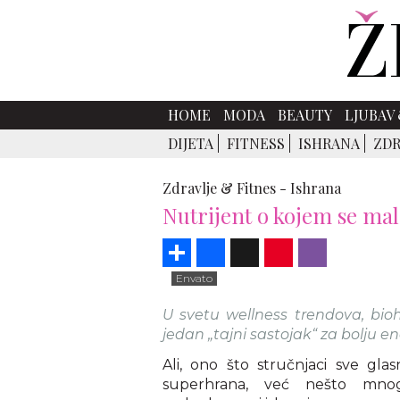
HOME
MODA
BEAUTY
LJUBAV 
DIJETA
FITNESS
ISHRANA
ZDR
Zdravlje & Fitnes -
Ishrana
Nutrijent o kojem se mal
Share
Facebook
X
Pinterest
Viber
Envato
U svetu wellness trendova, bioh
jedan „tajni sastojak“ za bolju ene
Ali, ono što stručnjaci sve glas
superhrana, već nešto mnog