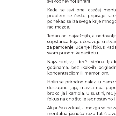
svakodnevnoj ishrani.
Kada se javi onaj osećaj menta
problem se često pripisuje stre
ponekad se iza svega krije mnogo ti
rad mozga.
Jedan od najvažnijih, a nedovoljn
supstanca koja učestvuje u stva
za pamćenje, učenje i fokus. Kad
svom punom kapacitetu.
Najzanimljiviji deo? Većina lj
godinama, bez ikakvih očigled
koncentracijom ili memorijom.
Holin se prirodno nalazi u namir
dostupne: jaja, masna riba poput
brokolija i karfiola. U suštini, reč
fokus na ono što je jednostavno i
Ali priča o zdravlju mozga se ne z
mentalna jasnoća rezultat čitav