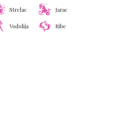
Strelac
Jarac
Vodolija
Ribe