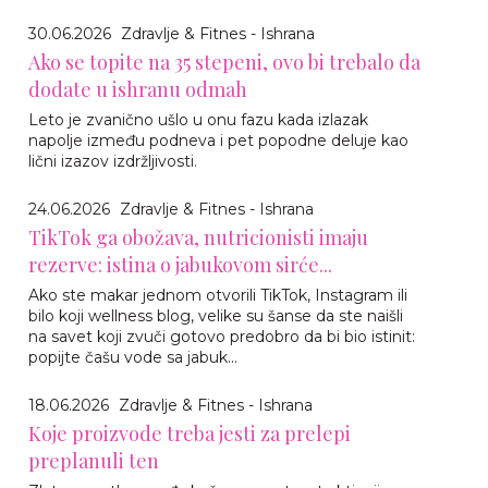
30.06.2026
Zdravlje & Fitnes - Ishrana
Ako se topite na 35 stepeni, ovo bi trebalo da
dodate u ishranu odmah
Leto je zvanično ušlo u onu fazu kada izlazak
napolje između podneva i pet popodne deluje kao
lični izazov izdržljivosti.
24.06.2026
Zdravlje & Fitnes - Ishrana
TikTok ga obožava, nutricionisti imaju
rezerve: istina o jabukovom sirće...
Ako ste makar jednom otvorili TikTok, Instagram ili
bilo koji wellness blog, velike su šanse da ste naišli
na savet koji zvuči gotovo predobro da bi bio istinit:
popijte čašu vode sa jabuk...
18.06.2026
Zdravlje & Fitnes - Ishrana
Koje proizvode treba jesti za prelepi
preplanuli ten