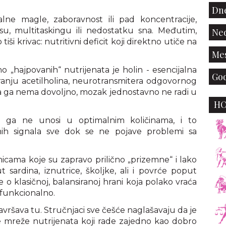
Dne
lne magle, zaboravnost ili pad koncentracije,
su, multitaskingu ili nedostatku sna. Međutim,
Ned
ši krivac: nutritivni deficit koji direktno utiče na
Mes
o „hajpovanih“ nutrijenata je holin - esencijalna
God
ranju acetilholina, neurotransmitera odgovornog
a ga nema dovoljno, mozak jednostavno ne radi u
H
udi ga ne unosi u optimalnim količinama, i to
nih signala sve dok se ne pojave problemi sa
nicama koje su zapravo prilično „prizemne“ i lako
 sardina, iznutrice, školjke, ali i povrće poput
 je o klasičnoj, balansiranoj hrani koja polako vraća
 funkcionalno.
avršava tu. Stručnjaci sve češće naglašavaju da je
e mreže nutrijenata koji rade zajedno kao dobro