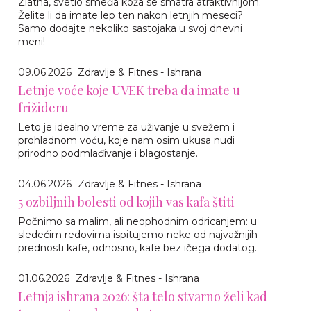
Zlatna, svetlo smeđa koža se smatra atraktivnijom.
Želite li da imate lep ten nakon letnjih meseci?
Samo dodajte nekoliko sastojaka u svoj dnevni
meni!
09.06.2026
Zdravlje & Fitnes - Ishrana
Letnje voće koje UVEK treba da imate u
frižideru
Leto je idealno vreme za uživanje u svežem i
prohladnom voću, koje nam osim ukusa nudi
prirodno podmlađivanje i blagostanje.
04.06.2026
Zdravlje & Fitnes - Ishrana
5 ozbiljnih bolesti od kojih vas kafa štiti
Počnimo sa malim, ali neophodnim odricanjem: u
sledećim redovima ispitujemo neke od najvažnijih
prednosti kafe, odnosno, kafe bez ičega dodatog.
01.06.2026
Zdravlje & Fitnes - Ishrana
Letnja ishrana 2026: šta telo stvarno želi kad