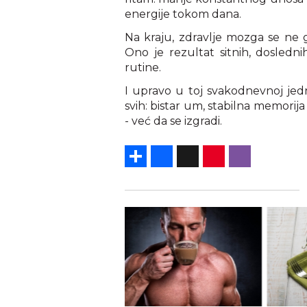
energije tokom dana.
Na kraju, zdravlje mozga se ne gr
Ono je rezultat sitnih, dosledn
rutine.
I upravo u toj svakodnevnoj jedn
svih: bistar um, stabilna memorij
- već da se izgradi.
Share
Facebook
X
Pinterest
Viber