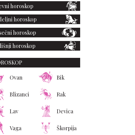
vni horoskop
eljni horoskop
ečni horoskop
išnji horoskop
OROSKOP
Ovan
Bik
Blizanci
Rak
Lav
Devica
Vaga
Škorpija