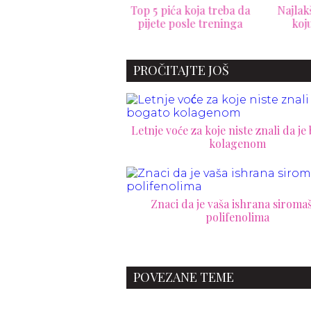
p 5 pića koja treba da
Najlakša proteinska večera
4 sa
ijete posle treninga
koju možete spremiti
PROČITAJTE JOŠ
Letnje voće za koje niste znali da je
kolagenom
Znaci da je vaša ishrana siroma
polifenolima
POVEZANE TEME