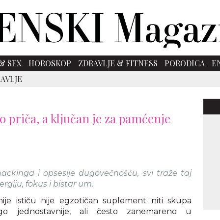
& SEX
HOROSKOP
ZDRAVLJE & FITNESS
PORODICA
E
AVLJE
o priča, a ključan je za pamćenje
ackinga i opsesije dugovečnošću, svi traže taj
rgiju, fokus i bistar um.
nije ističu nije egzotičan suplement niti skupa
o jednostavnije, ali često zanemareno u