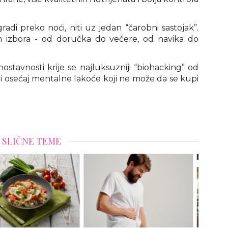
adi preko noći, niti uz jedan “čarobni sastojak”.
ih izbora - od doručka do večere, od navika do
ostavnosti krije se najluksuzniji “biohacking” od
a i osećaj mentalne lakoće koji ne može da se kupi
SLIČNE TEME