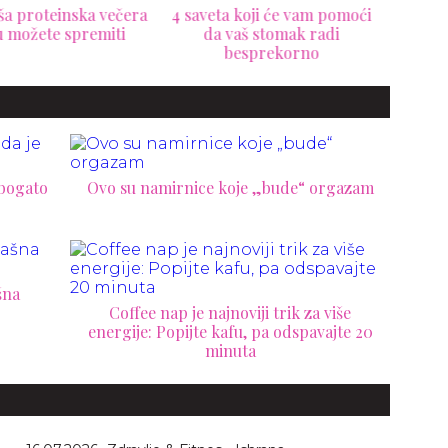
veta koji će vam pomoći
Šta se sve dešava u našem
Najl
da vaš stomak radi
telu kada izbacimo kofein
besprekorno
 bogato
Ovo su namirnice koje „bude“ orgazam
šna
Coffee nap je najnoviji trik za više
energije: Popijte kafu, pa odspavajte 20
minuta