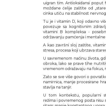
uigran tim. Antioksidansi poput 
moždane ćelije zaštite od „star
cinka utiču na stabilnost nervnog 
Tu je i vitamin D, koji odavno viš
povezuje sa kognitivnim zdrav
vitamini B kompleksa - posebno
održavanju pamćenja i mentalne 
A kao završni sloj zaštite, vitami
stresa, procesa koji ubrzava staren
U savremenom načinu života, gde 
obroka, lako se prave tihe nutri
vremenom odražavaju na fokus, r
Zato se sve više govori o povratk
namirnica, manje procesirane hra
stavlja na tanjir.
U tom kontekstu, popularni sti
režima i povremenog posta nisu sa
ritam: manje konstantnog unosa hr