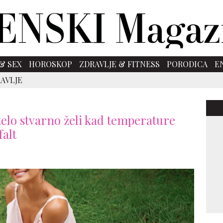
& SEX
HOROSKOP
ZDRAVLJE & FITNESS
PORODICA
E
AVLJE
 telo stvarno želi kad temperature
falt