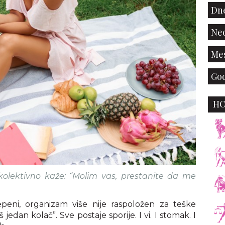
Dne
Ned
Mes
God
H
kolektivno kaže: “Molim vas, prestanite da me
eni, organizam više nije raspoložen za teške
 jedan kolač”. Sve postaje sporije. I vi. I stomak. I