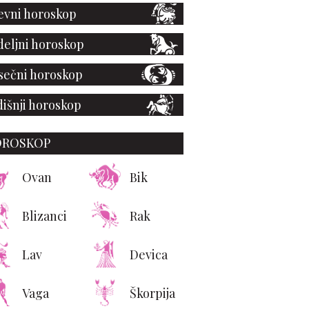
vni horoskop
eljni horoskop
ečni horoskop
išnji horoskop
OROSKOP
Ovan
Bik
Blizanci
Rak
Lav
Devica
Vaga
Škorpija