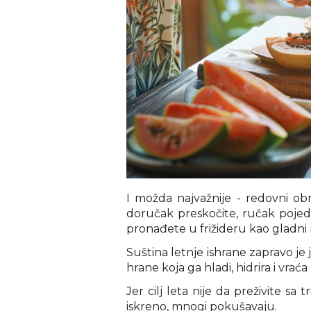
I možda najvažnije - redovni obr
doručak preskočite, ručak pojede
pronađete u frižideru kao gladn
Suština letnje ishrane zapravo je 
hrane koja ga hladi, hidrira i vrać
Jer cilj leta nije da preživite sa
iskreno, mnogi pokušavaju.