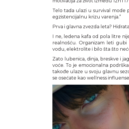
motivacija za život između 12h i 17
Telo tada ulazi u survival mode p
egzistencijalnu krizu varenja.”
Prva i glavna zvezda leta? Hidratac
I ne, ledena kafa od pola litre n
realnošću. Organizam leti gubi
vodu, elektrolite i bilo šta što neć
Zato lubenica, dinja, breskve i jago
voće. To je emocionalna podrška 
takođe ulaze u svoju glavnu sezo
se osećate kao wellness influenser