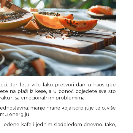
oci. Jer leto vrlo lako pretvori dan u haos gde
te na plaži iz kese, a u ponoć pojedete sve što
i rakun sa emocionalnim problemima.
jednostavna: manje hrane koja iscrpljuje telo, više
a mu energiju.
 tri ledene kafe i jednim sladoledom dnevno. Iako,