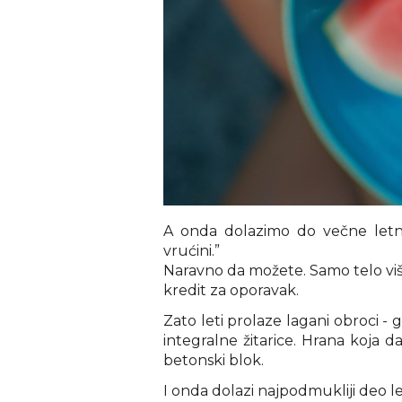
A onda dolazimo do večne letn
vrućini.”
Naravno da možete. Samo telo više 
kredit za oporavak.
Zato leti prolaze lagani obroci - g
integralne žitarice. Hrana koja 
betonski blok.
I onda dolazi najpodmukliji deo let