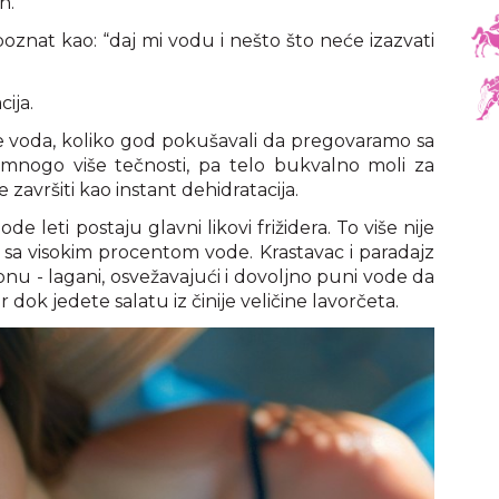
h.
oznat kao: “daj mi vodu i nešto što neće izazvati
ija.
ije voda, koliko god pokušavali da pregovaramo sa
 mnogo više tečnosti, pa telo bukvalno moli za
e završiti kao instant dehidratacija.
de leti postaju glavni likovi frižidera. To više nije
sa visokim procentom vode. Krastavac i paradajz
nu - lagani, osvežavajući i dovoljno puni vode da
 dok jedete salatu iz činije veličine lavorčeta.