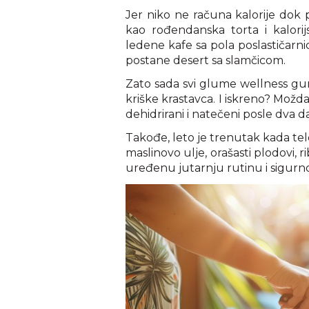
Jer niko ne računa kalorije dok p
kao rođendanska torta i kalori
ledene kafe sa pola poslastičarn
postane desert sa slamčicom.
Zato sada svi glume wellness gur
kriške krastavca. I iskreno? Možd
dehidrirani i natečeni posle dva 
Takođe, leto je trenutak kada te
maslinovo ulje, orašasti plodovi, 
uređenu jutarnju rutinu i sigurno 