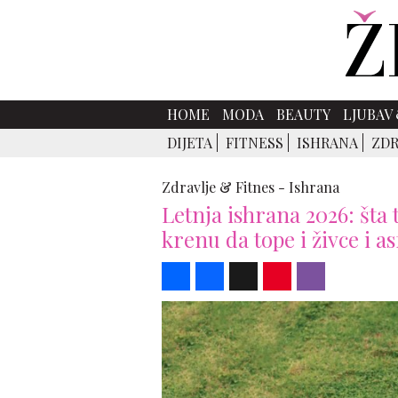
HOME
MODA
BEAUTY
LJUBAV 
DIJETA
FITNESS
ISHRANA
ZDR
Zdravlje & Fitnes -
Ishrana
Letnja ishrana 2026: šta
krenu da tope i živce i as
Share
Facebook
X
Pinterest
Viber