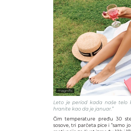
magnific
Leto je period kada naše telo 
hranite kao da je januar.”
Čim temperature pređu 30 step
sosove, tri parčeta pice i “samo još