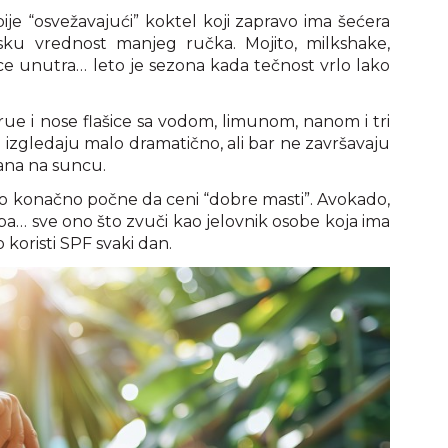
ije “osvežavajući” koktel koji zapravo ima šećera
jsku vrednost manjeg ručka. Mojito, milkshake,
ice unutra… leto je sezona kada tečnost vrlo lako
ue i nose flašice sa vodom, limunom, nanom i tri
a izgledaju malo dramatično, ali bar ne završavaju
dana na suncu.
lo konačno počne da ceni “dobre masti”. Avokado,
riba… sve ono što zvuči kao jelovnik osobe koja ima
koristi SPF svaki dan.