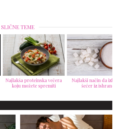
SLIČNE TEME
akša proteinska večera
Najlakši način da izbacite
4 sav
oju možete spremiti
šećer iz ishrane