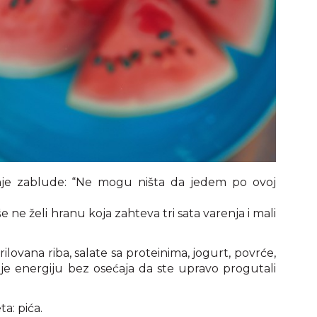
je zablude: “Ne mogu ništa da jedem po ovoj
ne želi hranu koja zahteva tri sata varenja i mali
rilovana riba, salate sa proteinima, jogurt, povrće,
daje energiju bez osećaja da ste upravo progutali
a: pića.