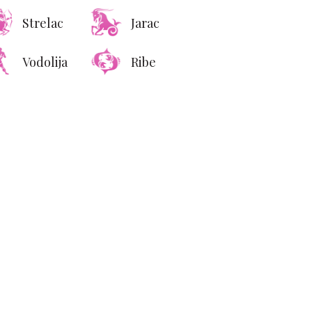
Strelac
Jarac
Vodolija
Ribe