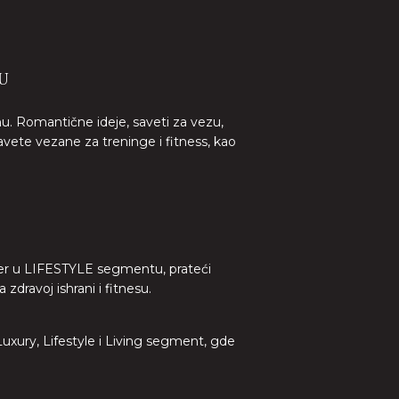
U
nu. Romantične ideje, saveti za vezu,
avete vezane za treninge i fitness, kao
lider u LIFESTYLE segmentu, prateći
dravoj ishrani i fitnesu.
 Luxury, Lifestyle i Living segment, gde