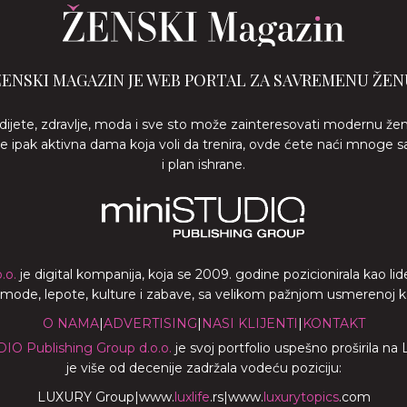
ŽENSKI MAGAZIN JE WEB PORTAL ZA SAVREMENU ŽEN
 dijete, zdravlje, moda i sve sto može zainteresovati modernu že
ste ipak aktivna dama koja voli da trenira, ovde ćete naći mnoge s
i plan ishrane.
.o.
je digital kompanija, koja se 2009. godine pozicionirala kao 
a mode, lepote, kulture i zabave, sa velikom pažnjom usmerenoj ka z
O NAMA
|
ADVERTISING
|
NASI KLIJENTI
|
KONTAKT
DIO Publishing Group d.o.o.
je svoj portfolio uspešno proširila na
je više od decenije zadržala vodeću poziciju:
LUXURY Group
|
www.
luxlife
.rs
|
www.
luxurytopics
.com