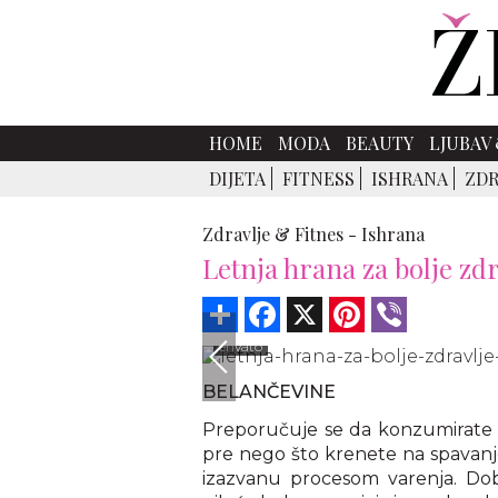
HOME
MODA
BEAUTY
LJUBAV 
DIJETA
FITNESS
ISHRANA
ZDR
Zdravlje & Fitnes -
Ishrana
Letnja hrana za bolje zdr
Share
Facebook
X
Pinterest
Viber
envato
BELANČEVINE
Preporučuje se da konzumirate pr
pre nego što krenete na spavanje
izazvanu procesom varenja. Dob