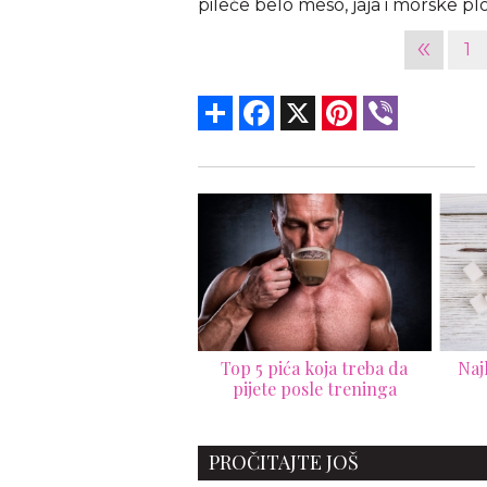
pileće belo meso, jaja i morske pl
«
1
Share
Facebook
X
Pinterest
Viber
p 5 pića koja treba da
Najlakši način da izbacite
4 sa
pijete posle treninga
šećer iz ishrane
PROČITAJTE JOŠ