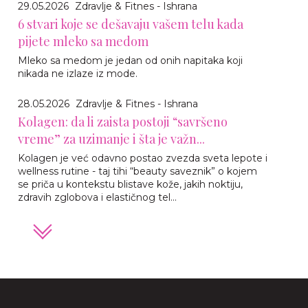
29.05.2026
Zdravlje & Fitnes - Ishrana
6 stvari koje se dešavaju vašem telu kada
pijete mleko sa medom
Mleko sa medom je jedan od onih napitaka koji
nikada ne izlaze iz mode.
28.05.2026
Zdravlje & Fitnes - Ishrana
Kolagen: da li zaista postoji “savršeno
vreme” za uzimanje i šta je važn...
Kolagen je već odavno postao zvezda sveta lepote i
wellness rutine - taj tihi “beauty saveznik” o kojem
se priča u kontekstu blistave kože, jakih noktiju,
zdravih zglobova i elastičnog tel...