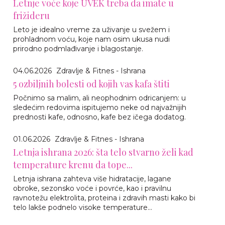
Letnje voće koje UVEK treba da imate u
frižideru
Leto je idealno vreme za uživanje u svežem i
prohladnom voću, koje nam osim ukusa nudi
prirodno podmlađivanje i blagostanje.
04.06.2026
Zdravlje & Fitnes - Ishrana
5 ozbiljnih bolesti od kojih vas kafa štiti
Počnimo sa malim, ali neophodnim odricanjem: u
sledećim redovima ispitujemo neke od najvažnijih
prednosti kafe, odnosno, kafe bez ičega dodatog.
01.06.2026
Zdravlje & Fitnes - Ishrana
Letnja ishrana 2026: šta telo stvarno želi kad
temperature krenu da tope...
Letnja ishrana zahteva više hidratacije, lagane
obroke, sezonsko voće i povrće, kao i pravilnu
ravnotežu elektrolita, proteina i zdravih masti kako bi
telo lakše podnelo visoke temperature...