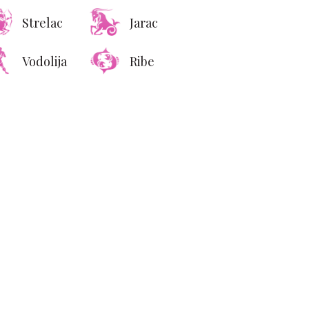
Strelac
Jarac
Vodolija
Ribe