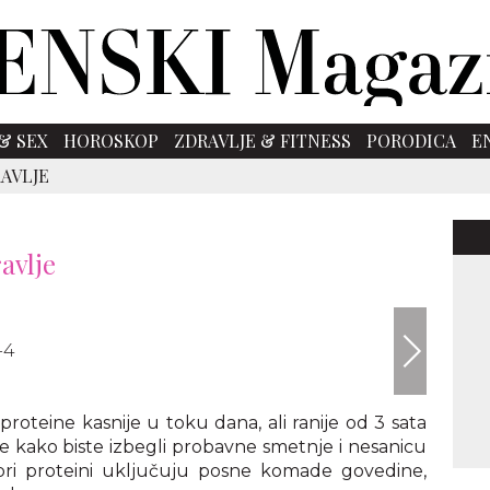
& SEX
HOROSKOP
ZDRAVLJE & FITNESS
PORODICA
E
AVLJE
avlje
envato
oteine kasnije u toku dana, ali ranije od 3 sata
 kako biste izbegli probavne smetnje i nesanicu
ri proteini uključuju posne komade govedine,