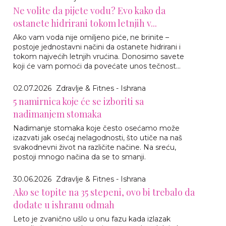
Ne volite da pijete vodu? Evo kako da
ostanete hidrirani tokom letnjih v...
Ako vam voda nije omiljeno piće, ne brinite –
postoje jednostavni načini da ostanete hidrirani i
tokom najvećih letnjih vrućina. Donosimo savete
koji će vam pomoći da povećate unos tečnost...
02.07.2026
Zdravlje & Fitnes - Ishrana
5 namirnica koje će se izboriti sa
nadimanjem stomaka
Nadimanje stomaka koje često osećamo može
izazvati jak osećaj nelagodnosti, što utiče na naš
svakodnevni život na različite načine. Na sreću,
postoji mnogo načina da se to smanji.
30.06.2026
Zdravlje & Fitnes - Ishrana
Ako se topite na 35 stepeni, ovo bi trebalo da
dodate u ishranu odmah
Leto je zvanično ušlo u onu fazu kada izlazak