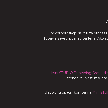
Dnevni horoskop, saveti za fitness i
ljubavni saveti, poznati parfemi. Ako 
Mini STUDIO Publishing Group d.o
trendove i vesti iz svet
U svojoj grupaciji, kompanija
Mini STU