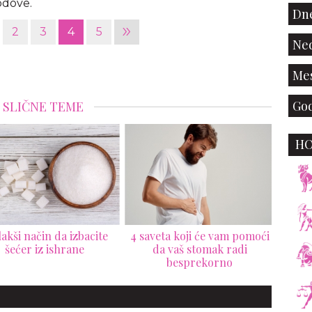
odove.
Dne
»
2
3
4
5
Ned
Mes
God
SLIČNE TEME
H
veta koji će vam pomoći
Šta se sve dešava u našem
Hran
da vaš stomak radi
telu kada izbacimo kofein
besprekorno