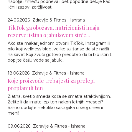
napolje između podneva i pet popodne deluje kao
lični izazov izdržljivosti.
24.06.2026
Zdravlje & Fitnes - Ishrana
TikTok ga obožava, nutricionisti imaju
rezerve: istina o jabukovom sirće...
Ako ste makar jednom otvorili TikTok, Instagram ili
bilo koji wellness blog, velike su šanse da ste naišli
na savet koji zvuči gotovo predobro da bi bio istinit:
popijte čašu vode sa jabuk...
18.06.2026
Zdravlje & Fitnes - Ishrana
Koje proizvode treba jesti za prelepi
preplanuli ten
Zlatna, svetlo smeđa koža se smatra atraktivnijom.
Želite li da imate lep ten nakon letnjih meseci?
Samo dodajte nekoliko sastojaka u svoj dnevni
meni!
09.06.2026
Zdravlje & Fitnes - Ishrana