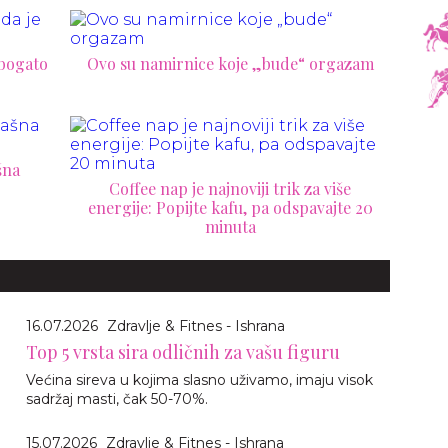
 bogato
Ovo su namirnice koje „bude“ orgazam
šna
Coffee nap je najnoviji trik za više
energije: Popijte kafu, pa odspavajte 20
minuta
16.07.2026
Zdravlje & Fitnes - Ishrana
Top 5 vrsta sira odličnih za vašu figuru
Većina sireva u kojima slasno uživamo, imaju visok
sadržaj masti, čak 50-70%.
15.07.2026
Zdravlje & Fitnes - Ishrana