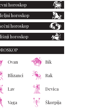
vni horoskop
eljni horoskop
ečni horoskop
išnji horoskop
OROSKOP
Ovan
Bik
Blizanci
Rak
a koja vam ubija želju
za seksom!
Lav
Devica
Vaga
Škorpija