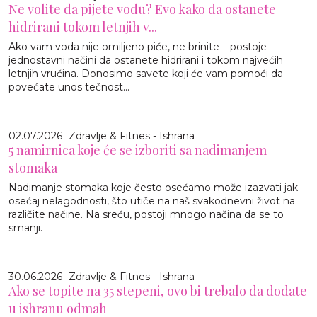
Ne volite da pijete vodu? Evo kako da ostanete
hidrirani tokom letnjih v...
Ako vam voda nije omiljeno piće, ne brinite – postoje
jednostavni načini da ostanete hidrirani i tokom najvećih
letnjih vrućina. Donosimo savete koji će vam pomoći da
povećate unos tečnost...
02.07.2026
Zdravlje & Fitnes - Ishrana
5 namirnica koje će se izboriti sa nadimanjem
stomaka
Nadimanje stomaka koje često osećamo može izazvati jak
osećaj nelagodnosti, što utiče na naš svakodnevni život na
različite načine. Na sreću, postoji mnogo načina da se to
smanji.
30.06.2026
Zdravlje & Fitnes - Ishrana
Ako se topite na 35 stepeni, ovo bi trebalo da dodate
u ishranu odmah