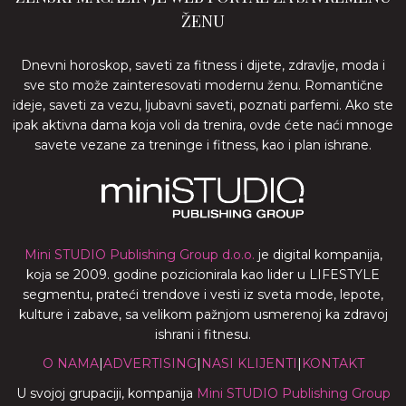
ŽENU
Dnevni horoskop, saveti za fitness i dijete, zdravlje, moda i
sve sto može zainteresovati modernu ženu. Romantične
ideje, saveti za vezu, ljubavni saveti, poznati parfemi. Ako ste
ipak aktivna dama koja voli da trenira, ovde ćete naći mnoge
savete vezane za treninge i fitness, kao i plan ishrane.
Mini STUDIO Publishing Group d.o.o.
je digital kompanija,
koja se 2009. godine pozicionirala kao lider u LIFESTYLE
segmentu, prateći trendove i vesti iz sveta mode, lepote,
kulture i zabave, sa velikom pažnjom usmerenoj ka zdravoj
ishrani i fitnesu.
O NAMA
|
ADVERTISING
|
NASI KLIJENTI
|
KONTAKT
U svojoj grupaciji, kompanija
Mini STUDIO Publishing Group