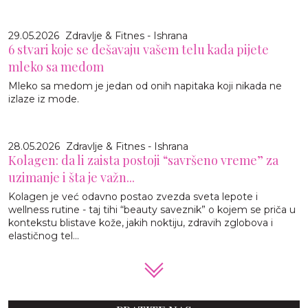
29.05.2026
Zdravlje & Fitnes - Ishrana
6 stvari koje se dešavaju vašem telu kada pijete
mleko sa medom
Mleko sa medom je jedan od onih napitaka koji nikada ne
izlaze iz mode.
28.05.2026
Zdravlje & Fitnes - Ishrana
Kolagen: da li zaista postoji “savršeno vreme” za
uzimanje i šta je važn...
Kolagen je već odavno postao zvezda sveta lepote i
wellness rutine - taj tihi “beauty saveznik” o kojem se priča u
kontekstu blistave kože, jakih noktiju, zdravih zglobova i
elastičnog tel...