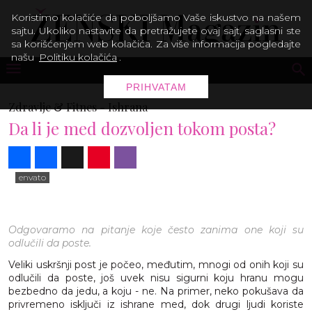
Koristimo kolačiće da poboljšamo Vaše iskustvo na našem
sajtu. Ukoliko nastavite da pretražujete ovaj sajt, saglasni ste
sa korišćenjem web kolačića. Za više informacija pogledajte
našu
Politiku kolačića
.
PRIHVATAM
Zdravlje & Fitnes -
Ishrana
Da li je med dozvoljen tokom posta?
Share
Facebook
X
Pinterest
Viber
envato
Odgovaramo na pitanje koje često zanima one koji su
odlučili da poste.
Veliki uskršnji post je počeo, međutim, mnogi od onih koji su
odlučili da poste, još uvek nisu sigurni koju hranu mogu
bezbedno da jedu, a koju - ne. Na primer, neko pokušava da
privremeno isključi iz ishrane med, dok drugi ljudi koriste