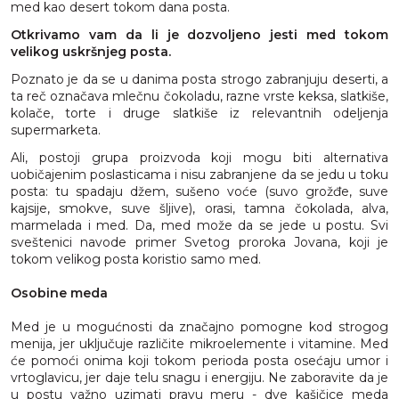
med kao desert tokom dana posta.
Otkrivamo vam da li je dozvoljeno jesti med tokom
velikog uskršnjeg posta.
Poznato je da se u danima posta strogo zabranjuju deserti, a
ta reč označava mlečnu čokoladu, razne vrste keksa, slatkiše,
kolače, torte i druge slatkiše iz relevantnih odeljenja
supermarketa.
Ali, postoji grupa proizvoda koji mogu biti alternativa
uobičajenim poslasticama i nisu zabranjene da se jedu u toku
posta: tu spadaju džem, sušeno voće (suvo grožđe, suve
kajsije, smokve, suve šljive), orasi, tamna čokolada, alva,
marmelada i med. Da, med može da se jede u postu. Svi
sveštenici navode primer Svetog proroka Jovana, koji je
tokom velikog posta koristio samo med.
Osobine meda
Med je u mogućnosti da značajno pomogne kod strogog
menija, jer uključuje različite mikroelemente i vitamine. Med
će pomoći onima koji tokom perioda posta osećaju umor i
vrtoglavicu, jer daje telu snagu i energiju. Ne zaboravite da je
u postu važno uzimati pravu meru - dve kašičice meda