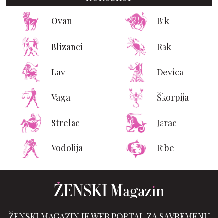
Ovan
Bik
Blizanci
Rak
Lav
Devica
Vaga
Škorpija
Strelac
Jarac
Vodolija
Ribe
ŽENSKI MAGAZIN JE WEB PORTAL ZA SAVREMENU