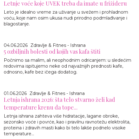
Letnje voće koje UVEK treba da imate u frižideru
Leto je idealno vreme za uživanje u svežem i prohladnom
voću, koje nam osim ukusa nudi prirodno podmlađivanje i
blagostanje.
04.06.2026
Zdravlje & Fitnes - Ishrana
5 ozbiljnih bolesti od kojih vas kafa štiti
Počnimo sa malim, ali neophodnim odricanjem: u sledećim
redovima ispitujemo neke od najvažnijih prednosti kafe,
odnosno, kafe bez ičega dodatog.
01.06.2026
Zdravlje & Fitnes - Ishrana
Letnja ishrana 2026: šta telo stvarno želi kad
temperature krenu da tope...
Letnja ishrana zahteva više hidratacije, lagane obroke,
sezonsko voće i povrće, kao i pravilnu ravnotežu elektrolita,
proteina i zdravih masti kako bi telo lakše podnelo visoke
temperature...