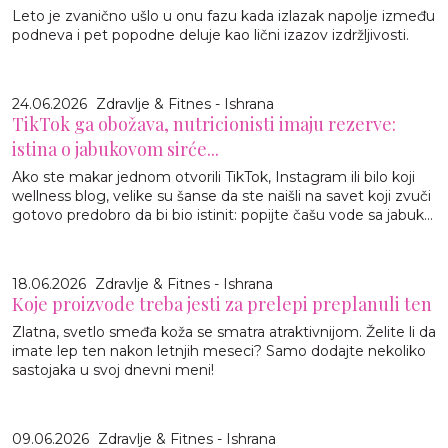
Leto je zvanično ušlo u onu fazu kada izlazak napolje između
podneva i pet popodne deluje kao lični izazov izdržljivosti.
24.06.2026
Zdravlje & Fitnes - Ishrana
TikTok ga obožava, nutricionisti imaju rezerve:
istina o jabukovom sirće...
Ako ste makar jednom otvorili TikTok, Instagram ili bilo koji
wellness blog, velike su šanse da ste naišli na savet koji zvuči
gotovo predobro da bi bio istinit: popijte čašu vode sa jabuk...
18.06.2026
Zdravlje & Fitnes - Ishrana
Koje proizvode treba jesti za prelepi preplanuli ten
Zlatna, svetlo smeđa koža se smatra atraktivnijom. Želite li da
imate lep ten nakon letnjih meseci? Samo dodajte nekoliko
sastojaka u svoj dnevni meni!
09.06.2026
Zdravlje & Fitnes - Ishrana