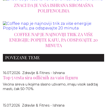
ZNACI DA JE VAŠA ISHRANA SIROMAŠNA
POLIFENOLIMA
COFFEE NAP JE NAJNOVIJI TRIK ZA VIŠE
ENERGIJE: POPIJTE KAFU, PA ODSPAVAJTE 20
MINUTA
POVEZANE TEME
16.07.2026
Zdravlje & Fitnes - Ishrana
Top 5 vrsta sira odličnih za vašu figuru
Većina sireva u kojima slasno uživamo, imaju visok sadržaj
masti, čak 50-70%.
15.07.2026
Zdravlje & Fitnes - Ishrana