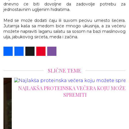
dnevno će biti dovoljne da zadovolje potrebu za
jednostavnim ugljenim hidratima.
Med se može dodati čaju ili suvom pecivu umesto šećera.
Jutarnja kaša sa medom biće mnogo ukusnija, a za večeru
možete napraviti laganu salatu sa sosom na bazi maslinovog
ulja, jabukovog sirćeta, meda i začina.
Share
Facebook
X
Pinterest
Viber
SLIČNE TEME
NAJLAKŠA PROTEINSKA VEČERA KOJU MOŽETE
SPREMITI