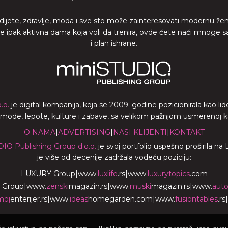
 dijete, zdravlje, moda i sve sto može zainteresovati modernu že
ste ipak aktivna dama koja voli da trenira, ovde ćete naći mnoge s
i plan ishrane.
.o.
je digital kompanija, koja se 2009. godine pozicionirala kao 
a mode, lepote, kulture i zabave, sa velikom pažnjom usmerenoj ka z
O NAMA
|
ADVERTISING
|
NASI KLIJENTI
|
KONTAKT
DIO Publishing Group d.o.o.
je svoj portfolio uspešno proširila na
je više od decenije zadržala vodeću poziciju:
LUXURY Group
|
www.
luxlife
.rs
|
www.
luxurytopics
.com
 Group
|
www.
zenski
magazin.rs
|
www.
muski
magazin.rs
|
www.
aut
moj
enterijer.rs
|
www.
ideas
homegarden.com
|
www.
fusiontables
.rs
|