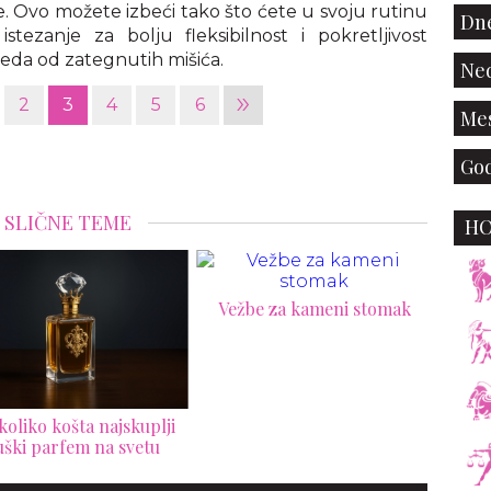
. Ovo možete izbeći tako što ćete u svoju rutinu
Dne
 istezanje za bolju fleksibilnost i pokretljivost
reda od zategnutih mišića.
Ned
»
2
3
4
5
6
Mes
God
SLIČNE TEME
H
žbe za kameni stomak
Kako da odšrafite
zaglavljene šrafove na
točku
muš