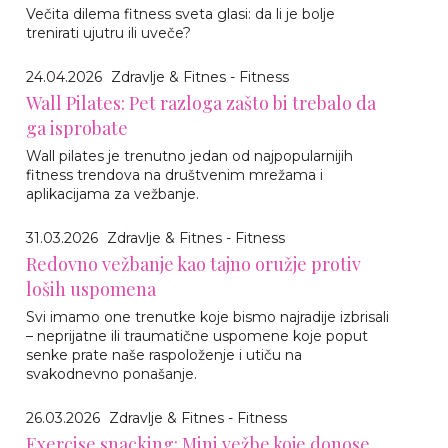
Večita dilema fitness sveta glasi: da li je bolje
trenirati ujutru ili uveče?
24.04.2026
Zdravlje & Fitnes - Fitness
Wall Pilates: Pet razloga zašto bi trebalo da
ga isprobate
Wall pilates je trenutno jedan od najpopularnijih
fitness trendova na društvenim mrežama i
aplikacijama za vežbanje.
31.03.2026
Zdravlje & Fitnes - Fitness
Redovno vežbanje kao tajno oružje protiv
loših uspomena
Svi imamo one trenutke koje bismo najradije izbrisali
– neprijatne ili traumatične uspomene koje poput
senke prate naše raspoloženje i utiču na
svakodnevno ponašanje.
26.03.2026
Zdravlje & Fitnes - Fitness
Exercise snacking: Mini vežbe koje donose