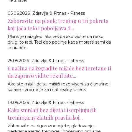
ne znate!
05.06.2026
Zdravlje & Fitnes - Fitness
Zaboravite na plank: trening u tri pokreta
koji jača telo i poboljšava d...
Plank je naizgled laka vežba ako vidite da neko
drugi to radi. Teži deo počinje kada morate sami da
je uradite.
25.05.2026
Zdravlje & Fitnes - Fitness
6 načina da izgradite mišiće bez teretane (i
da zapravo vidite rezultate...
Ako ste mislili da su mišići rezervisani za članarine i
sprave - vreme je za mali reality check.
19.05.2026
Zdravlje & Fitnes - Fitness
Kako smršati bez dijeta i iscrpljujućih
treninga: 15 zlatnih pravila koj...
Zaboravite na rigorozne dijete, gladovanje,
beskrajne kardio treninge i opsesivno brojanje