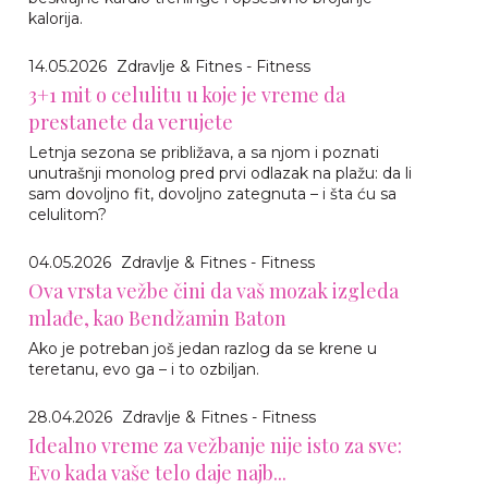
kalorija.
14.05.2026
Zdravlje & Fitnes - Fitness
3+1 mit o celulitu u koje je vreme da
prestanete da verujete
Letnja sezona se približava, a sa njom i poznati
unutrašnji monolog pred prvi odlazak na plažu: da li
sam dovoljno fit, dovoljno zategnuta – i šta ću sa
celulitom?
04.05.2026
Zdravlje & Fitnes - Fitness
Ova vrsta vežbe čini da vaš mozak izgleda
mlađe, kao Bendžamin Baton
Ako je potreban još jedan razlog da se krene u
teretanu, evo ga – i to ozbiljan.
28.04.2026
Zdravlje & Fitnes - Fitness
Idealno vreme za vežbanje nije isto za sve:
Evo kada vaše telo daje najb...