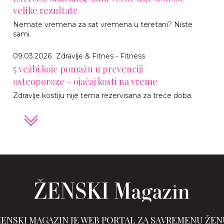
velike rezultate
Nemate vremena za sat vremena u teretani? Niste
sami.
09.03.2026
Zdravlje & Fitnes - Fitness
5 vežbi koje pomažu u prevenciji
osteoporoze – ojačaj kosti na vreme
Zdravlje kostiju nije tema rezervisana za treće doba.
ŽENSKI MAGAZIN JE WEB PORTAL ZA SAVREMENU ŽEN