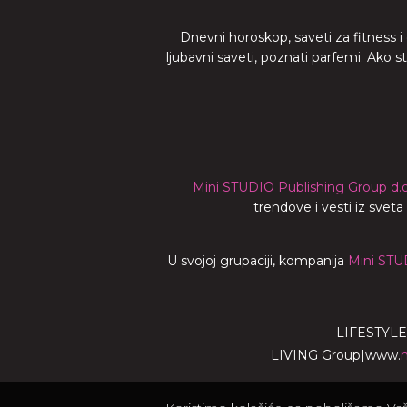
Dnevni horoskop, saveti za fitness i
ljubavni saveti, poznati parfemi. Ako 
Mini STUDIO Publishing Group d.o
trendove i vesti iz svet
U svojoj grupaciji, kompanija
Mini STU
LIFESTYLE
LIVING Group
|
www.