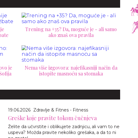
je
Trening na +35? Da, moguće je - ali samo
bate
ako znaš ova pravila
ovo je
Nema više izgovora: najefikasniji način da
Sofija
istopite masnoću sa stomaka
19.06.2026
Zdravlje & Fitnes - Fitness
Greške koje pravite tokom čučnjeva
Želite da učvrstite i oblikujete zadnjicu, ali vam to ne
uspeva? Možda pravite nekoliko grešaka, a da to ni