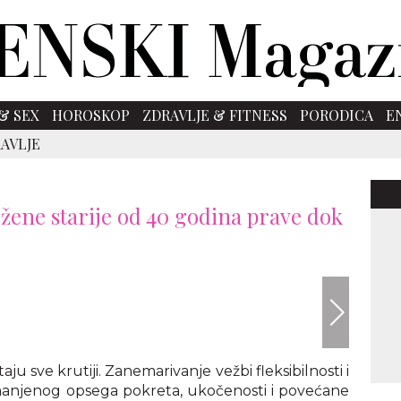
& SEX
HOROSKOP
ZDRAVLJE & FITNESS
PORODICA
E
AVLJE
 žene starije od 40 godina prave dok
aju sve krutiji. Zanemarivanje vežbi fleksibilnosti i
manjenog opsega pokreta, ukočenosti i povećane