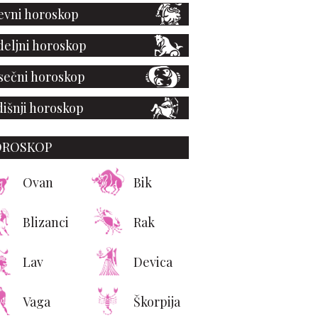
vni horoskop
eljni horoskop
ečni horoskop
išnji horoskop
OROSKOP
Ovan
Bik
Blizanci
Rak
Lav
Devica
Evo zašto su debeli
karci bolji u krevetu
Vaga
Škorpija