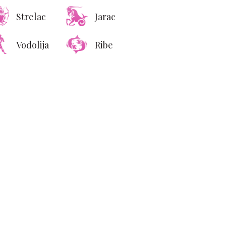
Strelac
Jarac
Vodolija
Ribe