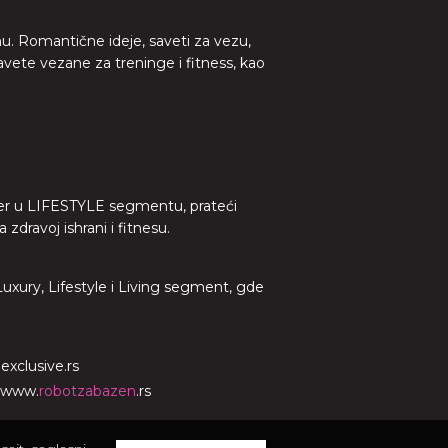
nu. Romantične ideje, saveti za vezu,
avete vezane za treninge i fitness, kao
lider u LIFESTYLE segmentu, prateći
dravoj ishrani i fitnesu.
 Luxury, Lifestyle i Living segment, gde
o
exclusive.rs
www.
robotzabazen
.rs