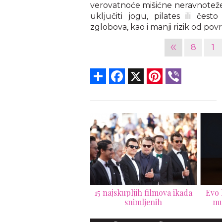
verovatnoće mišićne neravnoteže
uključiti jogu, pilates ili često
zglobova, kao i manji rizik od pov
«
8
1
Share
Facebook
X
Pinterest
Viber
Ve
ajskupljih filmova ikada
Evo koliko košta najskuplji
snimljenih
muški parfem na svetu