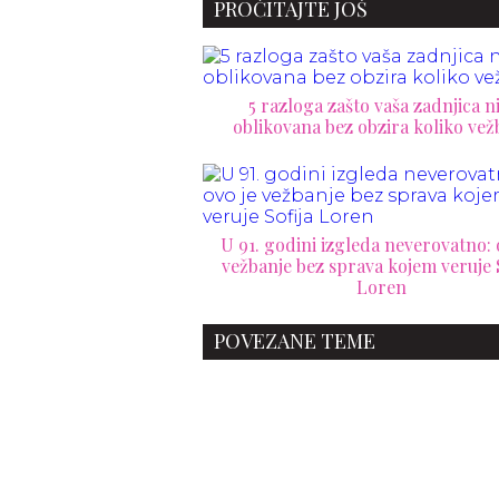
PROČITAJTE JOŠ
5 razloga zašto vaša zadnjica ni
oblikovana bez obzira koliko vež
U 91. godini izgleda neverovatno: 
vežbanje bez sprava kojem veruje 
Loren
POVEZANE TEME