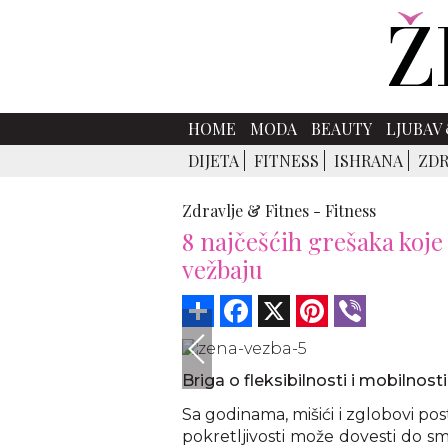
HOME
MODA
BEAUTY
LJUBAV 
DIJETA
FITNESS
ISHRANA
ZDR
Zdravlje & Fitnes -
Fitness
8 najčešćih grešaka koje
vežbaju
Share
Facebook
X
Pinterest
Viber
Briga o fleksibilnosti i mobilnosti
Sa godinama, mišići i zglobovi post
pokretljivosti može dovesti do s