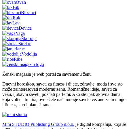
Ovan
Bik
Blizanci
Rak
Lav
Devica
Vaga
Škorpija
Strelac
Jarac
Vodolija
Ribe
Ženski magazin je web portal za savremenu ženu
Dnevni horoskop, saveti za fitness i dijete, zdravlje, moda i sve sto
može zainteresovati modernu ženu. Romantične ideje, saveti za
vezu, ljubavni saveti, poznati parfemi. Ako ste ipak aktivna dama
koja voli da trenira, ovde ćete naći mnoge savete vezane za treninge
i fitness, kao i plan ishrane.
Mini STUDIO Publishing Group d.o.o.
je digital kompanija, koja se