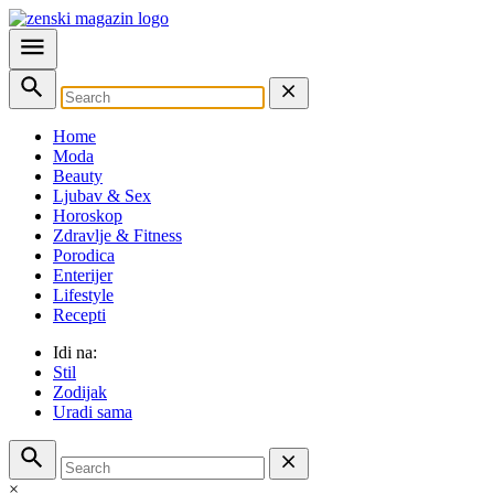
Home
Moda
Beauty
Ljubav & Sex
Horoskop
Zdravlje & Fitness
Porodica
Enterijer
Lifestyle
Recepti
Idi na:
Stil
Zodijak
Uradi sama
×