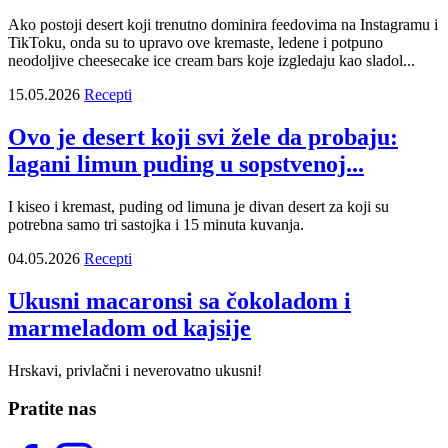
Ako postoji desert koji trenutno dominira feedovima na Instagramu i
TikToku, onda su to upravo ove kremaste, ledene i potpuno
neodoljive cheesecake ice cream bars koje izgledaju kao sladol...
15.05.2026
Recepti
Ovo je desert koji svi žele da probaju:
lagani limun puding u sopstvenoj...
I kiseo i kremast, puding od limuna je divan desert za koji su
potrebna samo tri sastojka i 15 minuta kuvanja.
04.05.2026
Recepti
Ukusni macaronsi sa čokoladom i
marmeladom od kajsije
Hrskavi, privlačni i neverovatno ukusni!
Pratite nas