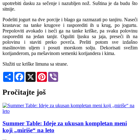
upotrebiti dasku za sečenje i nazubljen nož. Suština je da budu što
sitnije.
Podeliti jogurt na dve porcije i blago ga razmazati po tanjiru. Naseći
krastavac na tanke krugove i rasporediti ih u krug, po jogurtu.
Prepoloviti avokado i iseći ga na tanke kriške, pa svaku polovinu
rasporediti na jedan tanjir. Oguliti ljusku sa jaja, preseći ih na
polovinu i staviti preko povrća. Preliti potom sve izdašno
maslinovim uljem i posuti morskom solju. Dekorisati svežim
korijanderom, pa mešavinom semenki korijandera i kima.
Služiti uz kriške limuna sa strane.
Share
Facebook
X
Pinterest
Viber
Pročitajte još
Summer Table: Ideje za ukusan kompletan meni
koji „miriše“ na leto