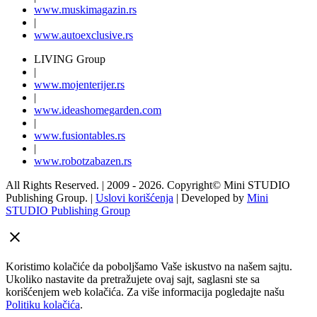
www.
muski
magazin.rs
|
www.
auto
exclusive.rs
LIVING Group
|
www.
moj
enterijer.rs
|
www.
ideas
homegarden.com
|
www.
fusiontables
.rs
|
www.
robotzabazen
.rs
All Rights Reserved.
| 2009 - 2026.
Copyright©
Mini STUDIO
Publishing Group. |
Uslovi korišćenja
| Developed by
Mini
STUDIO Publishing Group
Koristimo kolačiće da poboljšamo Vaše iskustvo na našem sajtu.
Ukoliko nastavite da pretražujete ovaj sajt, saglasni ste sa
korišćenjem web kolačića. Za više informacija pogledajte našu
Politiku kolačića
.