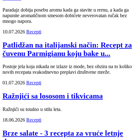
Paradajz dobija posebu aromu kada ga stavite u rernu, a kada ga
napunite aromatičnom smesom dobićete neverovatan ručak bez
mnogo napora.
10.07.2026
Recepti
Patlidžan na italijanski način: Recept za
čuvenu Parmigianu koju bake u...
Postoje jela koja nikada ne izlaze iz mode, bez obzira na to koliko
novih recepata svakodnevno preplavi društvene mreže.
01.07.2026
Recepti
Ražnjići sa lososom i tikvicama
Ražnjići su totalno u stilu leta.
18.06.2026
Recepti
Brze salate - 3 recepta za vruće letnje