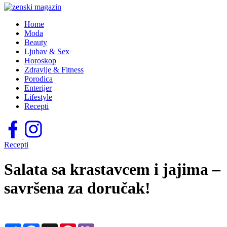
Home
Moda
Beauty
Ljubav & Sex
Horoskop
Zdravlje & Fitness
Porodica
Enterijer
Lifestyle
Recepti
Recepti
Salata sa krastavcem i jajima –
savršena za doručak!