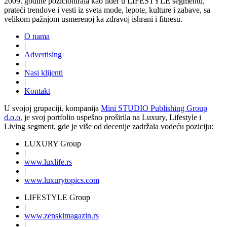
2009. godine pozicionirala kao lider u LIFESTYLE segmentu,
prateći trendove i vesti iz sveta mode, lepote, kulture i zabave, sa
velikom pažnjom usmerenoj ka zdravoj ishrani i fitnesu.
O nama
|
Advertising
|
Nasi klijenti
|
Kontakt
U svojoj grupaciji, kompanija
Mini STUDIO Publishing Group
d.o.o.
je svoj portfolio uspešno proširila na Luxury, Lifestyle i
Living segment, gde je više od decenije zadržala vodeću poziciju:
LUXURY Group
|
www.
luxlife
.rs
|
www.
luxurytopics
.com
LIFESTYLE Group
|
www.
zenski
magazin.rs
|