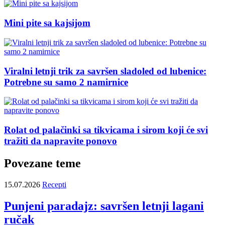
Mini pite sa kajsijom
Viralni letnji trik za savršen sladoled od lubenice:
Potrebne su samo 2 namirnice
Rolat od palačinki sa tikvicama i sirom koji će svi
tražiti da napravite ponovo
Povezane teme
15.07.2026
Recepti
Punjeni paradajz: savršen letnji lagani
ručak