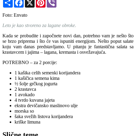
Share
Facebook
X
Pinterest
Viber
Foto: Envato
Leto je kao stvoreno za lagane obroke.
Kada se probudite i započnete novi dan, potrebno vam je nešto što
se brzo priprema i što će vas ispuniti energijom. Nešto poput salate
koju vam danas predstavljamo. U pitanju je fantastična salata sa
krastavcem i jajima – lagana, kremasta i osvežavajuća.
POTREBNO – za 2 porcije:
1 kašika celih semenki korijandera
1 kašičica semena kima
½ šolje grčkog jogurta
2 krastavca
1 avokado
4 tvrdo kuvana jajeta
ekstra devičansko maslinovo ulje
morska so
šaka svežih listova korijandera
kriške limuna
Slične teme