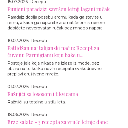
15.07.2026
Recepti
Punjeni paradajz: savršen letnji lagani ručak
Paradajz dobija posebu aromu kada ga stavite u
rernu, a kada ga napunite aromatičnom smesom
dobićete neverovatan ručak bez mnogo napora.
10.07.2026
Recepti
Patlidžan na italijanski način: Recept za
čuvenu Parmigianu koju bake u...
Postoje jela koja nikada ne izlaze iz mode, bez
obzira na to koliko novih recepata svakodnevno
preplavi društvene mreže.
01.07.2026
Recepti
Ražnjići sa lososom i tikvicama
Ražnjići su totalno u stilu leta.
18.06.2026
Recepti
Brze salate - 3 recepta za vruće letnje dane