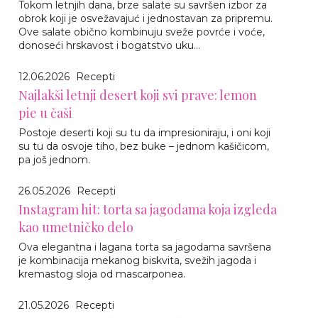
Tokom letnjih dana, brze salate su savršen izbor za
obrok koji je osvežavajuć i jednostavan za pripremu.
Ove salate obično kombinuju sveže povrće i voće,
donoseći hrskavost i bogatstvo uku...
12.06.2026
Recepti
Najlakši letnji desert koji svi prave: lemon
pie u čaši
Postoje deserti koji su tu da impresioniraju, i oni koji
su tu da osvoje tiho, bez buke – jednom kašičicom,
pa još jednom.
26.05.2026
Recepti
Instagram hit: torta sa jagodama koja izgleda
kao umetničko delo
Ova elegantna i lagana torta sa jagodama savršena
je kombinacija mekanog biskvita, svežih jagoda i
kremastog sloja od mascarponea.
21.05.2026
Recepti