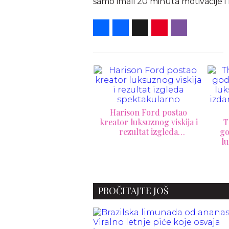
samo imali 20 minuta motivacije i 
Share
Facebook
X
Pinterest
Viber
Harison Ford postao
kreator luksuznog viskija i
T
rezultat izgleda
go
spektakularno
lu
ršnji LV: torba koja je
izd
đa od bilo koje praline
PROČITAJTE JOŠ