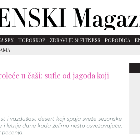
& SEX
HOROSKOP
ZDRAVLJE & FITNESS
PORODICA
E
SAMA
roleće u čaši: sufle od jagoda koji
st i vazdušast desert koji spaja sveže sezonske
e i letnje dane kada želimo nešto osvežavajuće,
z pečenja.