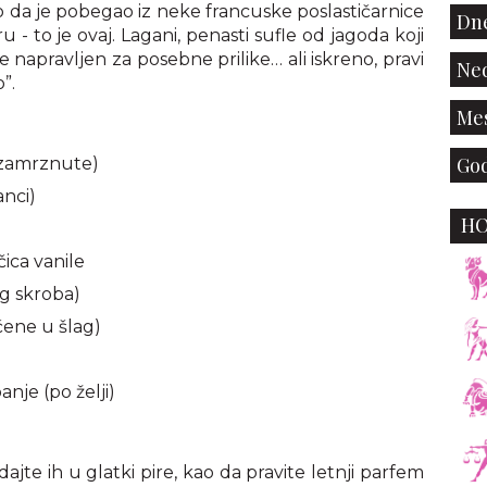
ao da je pobegao iz neke francuske poslastičarnice
Dne
u - to je ovaj. Lagani, penasti sufle od jagoda koji
je napravljen za posebne prilike… ali iskreno, pravi
Ned
”.
Mes
God
 zamrznute)
anci)
H
ičica vanile
g skroba)
ene u šlag)
nje (po želji)
ajte ih u glatki pire, kao da pravite letnji parfem