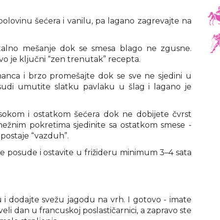
polovinu šećera i vanilu, pa lagano zagrevajte na
stalno mešanje dok se smesa blago ne zgusne.
vo je ključni “zen trenutak” recepta.
ca i brzo promešajte dok se sve ne sjedini u
di umutite slatku pavlaku u šlag i lagano je
okom i ostatkom šećera dok ne dobijete čvrst
 nežnim pokretima sjedinite sa ostatkom smese -
 postaje “vazduh”.
ale posude i ostavite u frižideru minimum 3–4 sata
 i dodajte svežu jagodu na vrh. I gotovo - imate
veli dan u francuskoj poslastičarnici, a zapravo ste