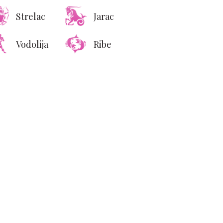
Strelac
Jarac
Vodolija
Ribe