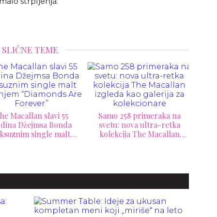
malo strpljenja.
SLIČNE TEME
he Macallan slavi 55
Samo 258 primeraka na
dina Džejmsa Bonda
svetu: nova ultra-retka
ksuznim single malt
kolekcija The Macallan
Ovo
anjem “Diamonds Are
izgleda kao galerija za
Gu
Forever”
kolekcionare
U