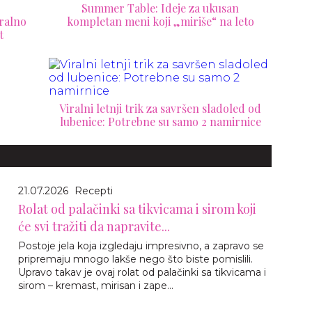
Summer Table: Ideje za ukusan
ralno
kompletan meni koji „miriše“ na leto
t
Viralni letnji trik za savršen sladoled od
lubenice: Potrebne su samo 2 namirnice
21.07.2026
Recepti
Rolat od palačinki sa tikvicama i sirom koji
će svi tražiti da napravite...
Postoje jela koja izgledaju impresivno, a zapravo se
pripremaju mnogo lakše nego što biste pomislili.
Upravo takav je ovaj rolat od palačinki sa tikvicama i
sirom – kremast, mirisan i zape...