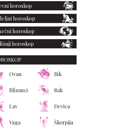
vni horoskop
eljni horoskop
ečni horoskop
išnji horoskop
OROSKOP
Ovan
Bik
Blizanci
Rak
Lav
Devica
Vaga
Škorpija