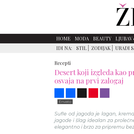
HOME
MODA
BEAUTY
LJUBAV 
IDI NA:
STIL
ZODIJAK
URADI 
Recepti
Desert koji izgleda kao p
osvaja na prvi zalogaj
Share
Facebook
X
Pinterest
Viber
Envato
Sufle od jagoda je lagan, krema
jagode i šlag idealan za prolećn
elegantno i brzo za pripremu be