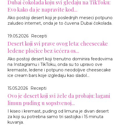
Dubai čokolada koju svi gledaju na TikToku:
Evo kako da je napravite kod...
Ako postoji desert koji je poslednjih meseci potpuno
zaludeo internet, onda je to čuvena Dubai čokolada.
19.05.2026
Recepti
Desert koji svi prave ovog leta: cheesecake
ledene pločice bez šećera os...
Ako postoji desert koji trenutno dominira feedovima
na Instagramu i TikToku, onda su to upravo ove
kremaste, ledene i potpuno neodoljive cheesecake
ice cream bars koje izgledaju kao sladol...
15.05.2026
Recepti
Ovo je desert koji svi žele da probaju: lagani
limun puding u sopstvenoj...
I kiseo i kremast, puding od limuna je divan desert
za koji su potrebna samo tri sastojka i 15 minuta
kuvanja.