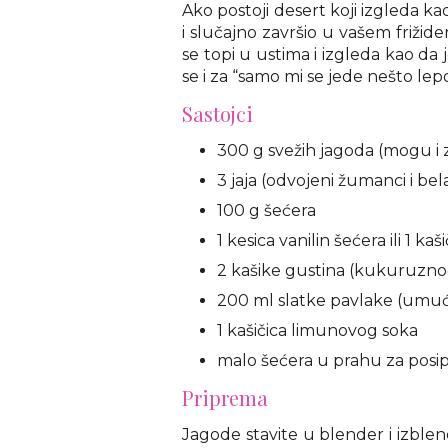
Ako postoji desert koji izgleda k
i slučajno završio u vašem frižider
se topi u ustima i izgleda kao da 
se i za “samo mi se jede nešto lepo
Sastojci
300 g svežih jagoda (mogu i
3 jaja (odvojeni žumanci i bel
100 g šećera
1 kesica vanilin šećera ili 1 kaš
2 kašike gustina (kukuruzno
200 ml slatke pavlake (umuć
1 kašičica limunovog soka
malo šećera u prahu za posipa
Priprema
Jagode stavite u blender i izblend