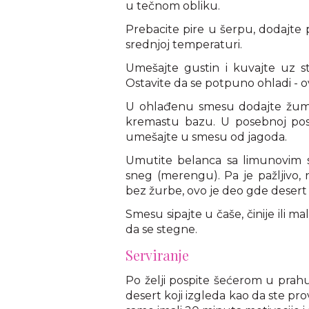
u tečnom obliku.
Prebacite pire u šerpu, dodajte 
srednjoj temperaturi.
Umešajte gustin i kuvajte uz 
Ostavite da se potpuno ohladi - o
U ohlađenu smesu dodajte žuman
kremastu bazu. U posebnoj posu
umešajte u smesu od jagoda.
Umutite belanca sa limunovim s
sneg (merengu). Pa je pažljivo,
bez žurbe, ovo je deo gde desert
Smesu sipajte u čaše, činije ili m
da se stegne.
Serviranje
Po želji pospite šećerom u prahu
desert koji izgleda kao da ste pro