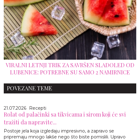
VIRALNI LETNJI TRIK ZA SAVRŠEN SLADOLED OD
LUBENICE: POTREBNE SU SAMO 2 NAMIRNICE
POVEZANE TEME
21.07.2026
Recepti
Rolat od palačinki sa tikvicama i sirom koji će svi
tražiti da napravite...
Postoje jela koja izgledaju impresivno, a zapravo se
pripremaju mnogo lakše nego što biste pomislili. Upravo