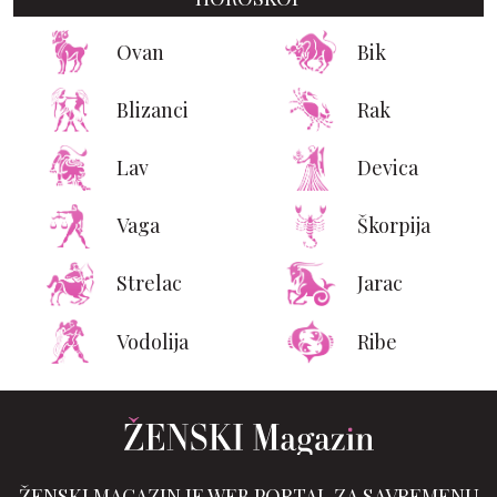
Ovan
Bik
Blizanci
Rak
Lav
Devica
Vaga
Škorpija
Strelac
Jarac
Vodolija
Ribe
ŽENSKI MAGAZIN JE WEB PORTAL ZA SAVREMENU