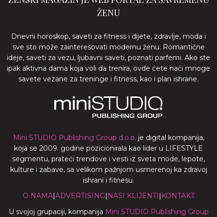
ŽENU
Dnevni horoskop, saveti za fitness i dijete, zdravlje, moda i
sve sto može zainteresovati modernu ženu. Romantične
ideje, saveti za vezu, ljubavni saveti, poznati parfemi. Ako ste
ipak aktivna dama koja voli da trenira, ovde ćete naći mnoge
savete vezane za treninge i fitness, kao i plan ishrane.
Mini STUDIO Publishing Group d.o.o.
je digital kompanija,
koja se 2009. godine pozicionirala kao lider u LIFESTYLE
segmentu, prateći trendove i vesti iz sveta mode, lepote,
kulture i zabave, sa velikom pažnjom usmerenoj ka zdravoj
ishrani i fitnesu.
O NAMA
|
ADVERTISING
|
NASI KLIJENTI
|
KONTAKT
U svojoj grupaciji, kompanija
Mini STUDIO Publishing Group