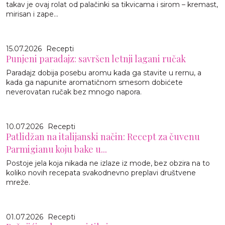
takav je ovaj rolat od palačinki sa tikvicama i sirom – kremast,
mirisan i zape...
15.07.2026
Recepti
Punjeni paradajz: savršen letnji lagani ručak
Paradajz dobija posebu aromu kada ga stavite u rernu, a
kada ga napunite aromatičnom smesom dobićete
neverovatan ručak bez mnogo napora.
10.07.2026
Recepti
Patlidžan na italijanski način: Recept za čuvenu
Parmigianu koju bake u...
Postoje jela koja nikada ne izlaze iz mode, bez obzira na to
koliko novih recepata svakodnevno preplavi društvene
mreže.
01.07.2026
Recepti