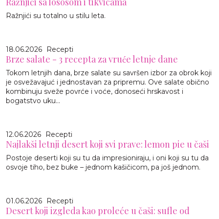
Ražnjići sa lososom i tikvicama
Ražnjići su totalno u stilu leta.
18.06.2026
Recepti
Brze salate - 3 recepta za vruće letnje dane
Tokom letnjih dana, brze salate su savršen izbor za obrok koji
je osvežavajuć i jednostavan za pripremu. Ove salate obično
kombinuju sveže povrće i voće, donoseći hrskavost i
bogatstvo uku...
12.06.2026
Recepti
Najlakši letnji desert koji svi prave: lemon pie u čaši
Postoje deserti koji su tu da impresioniraju, i oni koji su tu da
osvoje tiho, bez buke – jednom kašičicom, pa još jednom.
01.06.2026
Recepti
Desert koji izgleda kao proleće u čaši: sufle od