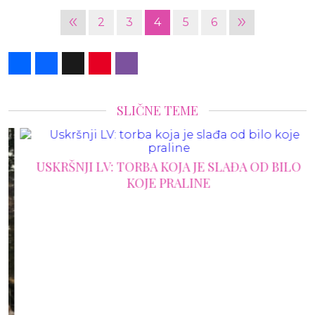
«
»
2
3
4
5
6
Share
Facebook
X
Pinterest
Viber
SLIČNE TEME
USKRŠNJI LV: TORBA KOJA JE SLAĐA OD BILO
KOJE PRALINE