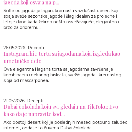
jagoda koji osvaja na p...
Sufle od jagoda je lagan, kremast i vazdušast desert koji
spaja sveže sezonske jagode i šlag idealan za prolećne i
letnje dane kada želimo nešto osvežavajuće, elegantno i
brzo za pripremu...
26.05.2026
Recepti
Instagram hit: torta sa jagodama koja izgleda kao
umetničko delo
Ova elegantna i lagana torta sa jagodama savršena je
kombinacija mekanog biskvita, svežih jagoda i kremastog
sloja od mascarponea.
21.05.2026
Recepti
Dubai čokolada koju svi gledaju na TikToku: Evo
kako da je napravite kod...
Ako postoji desert koji je poslednjih meseci potpuno zaludeo
internet, onda je to čuvena Dubai čokolada.