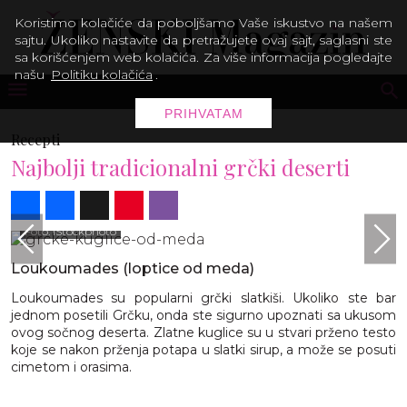
Koristimo kolačiće da poboljšamo Vaše iskustvo na našem
sajtu. Ukoliko nastavite da pretražujete ovaj sajt, saglasni ste
sa korišćenjem web kolačića. Za više informacija pogledajte
našu
Politiku kolačića
.
PRIHVATAM
Recepti
Najbolji tradicionalni grčki deserti
Share
Facebook
X
Pinterest
Viber
Foto: iStockphoto
Loukoumades (loptice od meda)
Loukoumades su popularni grčki slatkiši. Ukoliko ste bar
jednom posetili Grčku, onda ste sigurno upoznati sa ukusom
ovog sočnog deserta. Zlatne kuglice su u stvari prženo testo
koje se nakon prženja potapa u slatki sirup, a može se posuti
cimetom i orasima.