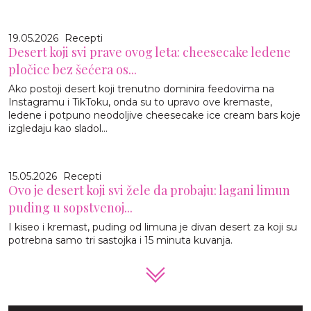
19.05.2026
Recepti
Desert koji svi prave ovog leta: cheesecake ledene
pločice bez šećera os...
Ako postoji desert koji trenutno dominira feedovima na
Instagramu i TikToku, onda su to upravo ove kremaste,
ledene i potpuno neodoljive cheesecake ice cream bars koje
izgledaju kao sladol...
15.05.2026
Recepti
Ovo je desert koji svi žele da probaju: lagani limun
puding u sopstvenoj...
I kiseo i kremast, puding od limuna je divan desert za koji su
potrebna samo tri sastojka i 15 minuta kuvanja.