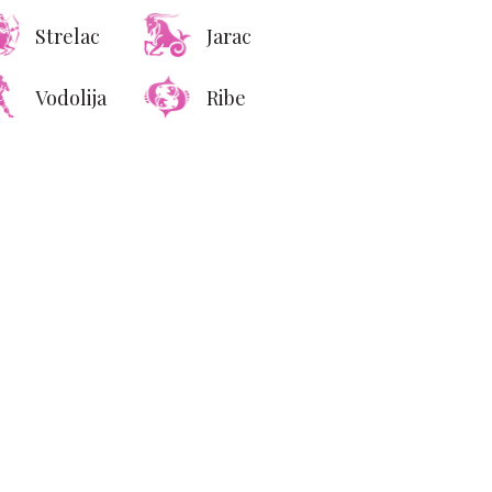
Strelac
Jarac
Vodolija
Ribe