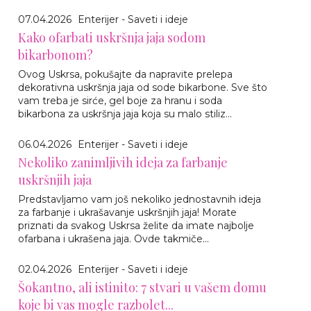
07.04.2026
Enterijer - Saveti i ideje
Kako ofarbati uskršnja jaja sodom
bikarbonom?
Ovog Uskrsa, pokušajte da napravite prelepa
dekorativna uskršnja jaja od sode bikarbone. Sve što
vam treba je sirće, gel boje za hranu i soda
bikarbona za uskršnja jaja koja su malo stiliz...
06.04.2026
Enterijer - Saveti i ideje
Nekoliko zanimljivih ideja za farbanje
uskršnjih jaja
Predstavljamo vam još nekoliko jednostavnih ideja
za farbanje i ukrašavanje uskršnjih jaja! Morate
priznati da svakog Uskrsa želite da imate najbolje
ofarbana i ukrašena jaja. Ovde takmiče...
02.04.2026
Enterijer - Saveti i ideje
Šokantno, ali istinito: 7 stvari u vašem domu
koje bi vas mogle razbolet...