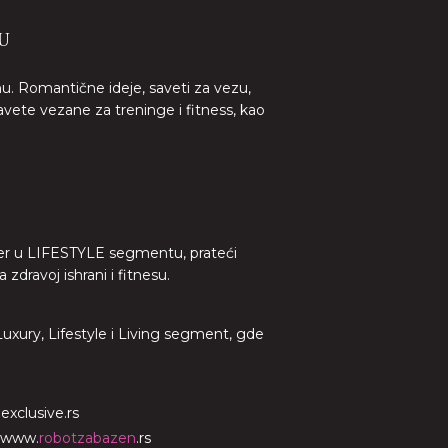
U
nu. Romantične ideje, saveti za vezu,
avete vezane za treninge i fitness, kao
lider u LIFESTYLE segmentu, prateći
dravoj ishrani i fitnesu.
 Luxury, Lifestyle i Living segment, gde
o
exclusive.rs
www.
robotzabazen
.rs