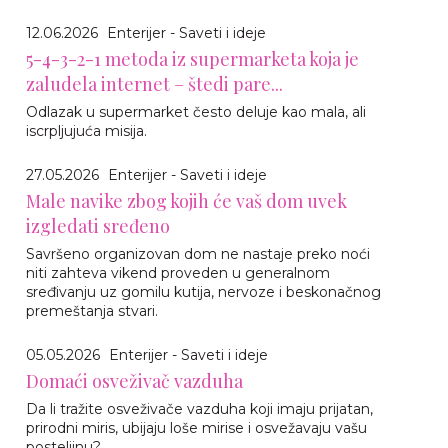
12.06.2026
Enterijer - Saveti i ideje
5-4-3-2-1 metoda iz supermarketa koja je
zaludela internet – štedi pare...
Odlazak u supermarket često deluje kao mala, ali
iscrpljujuća misija.
27.05.2026
Enterijer - Saveti i ideje
Male navike zbog kojih će vaš dom uvek
izgledati sređeno
Savršeno organizovan dom ne nastaje preko noći
niti zahteva vikend proveden u generalnom
sređivanju uz gomilu kutija, nervoze i beskonačnog
premeštanja stvari.
05.05.2026
Enterijer - Saveti i ideje
Domaći osveživač vazduha
Da li tražite osveživače vazduha koji imaju prijatan,
prirodni miris, ubijaju loše mirise i osvežavaju vašu
posteljinu?