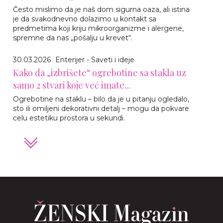
Često mislimo da je naš dom sigurna oaza, ali istina
je da svakodnevno dolazimo u kontakt sa
predmetima koji kriju mikroorganizme i alergene,
spremne da nas „pošalju u krevet“.
30.03.2026
Enterijer - Saveti i ideje
Kako da „izbrišete“ ogrebotine sa stakla uz
samo 2 stvari koje već imate...
Ogrebotine na staklu – bilo da je u pitanju ogledalo,
sto ili omiljeni dekorativni detalj – mogu da pokvare
celu estetiku prostora u sekundi.