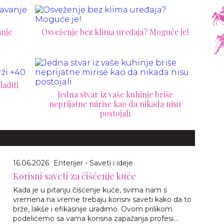
anje
Osveženje bez klima uređaja? Moguće je!
laditi
Jedna stvar iz vaše kuhinje briše
neprijatne mirise kao da nikada nisu
postojali
16.06.2026
Enterijer - Saveti i ideje
Korisni saveti za čišćenje kuće
Kada je u pitanju čišćenje kuće, svima nam s
vremena na vreme trebaju korisni saveti kako da to
brže, lakše i efikasnije uradimo. Ovom prilikom
podelićemo sa vama korisna zapažanja profesi...