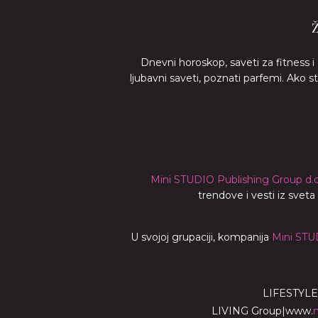
Dnevni horoskop, saveti za fitness i
ljubavni saveti, poznati parfemi. Ako 
Mini STUDIO Publishing Group d.o
trendove i vesti iz svet
U svojoj grupaciji, kompanija
Mini STU
LIFESTYLE
LIVING Group
|
www.