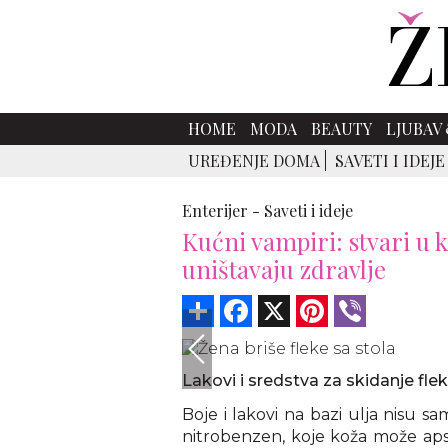
HOME
MODA
BEAUTY
LJUBAV 
UREĐENJE DOMA
SAVETI I IDEJE
Enterijer -
Saveti i ideje
Kućni vampiri: stvari u 
uništavaju zdravlje
Share
Facebook
X
Pinterest
Viber
Lakovi i sredstva za skidanje fl
Boje i lakovi na bazi ulja nisu sa
nitrobenzen, koje koža može apso