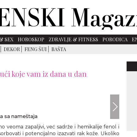
& SEX
HOROSKOP
ZDRAVLJE & FITNESS
PORODICA
E
DEKOR
FENG ŠUI
BAŠTA
kući koje vam iz dana u dan
eka sa nameštaja
mo veoma zapaljivi, već sadrže i hemikalije fenol i
rbovati i potencijalno izazvati rak kože. Ukoliko