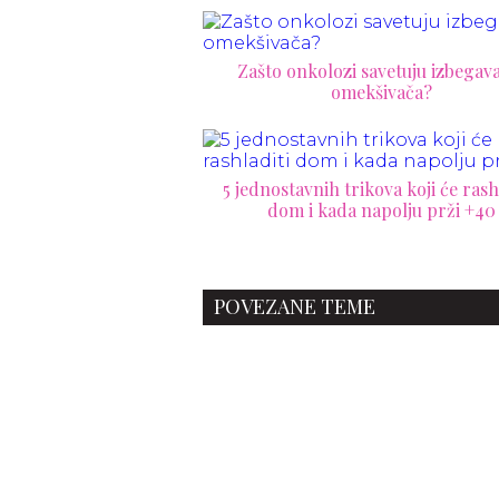
Zašto onkolozi savetuju izbegav
omekšivača?
5 jednostavnih trikova koji će rash
dom i kada napolju prži +40
POVEZANE TEME