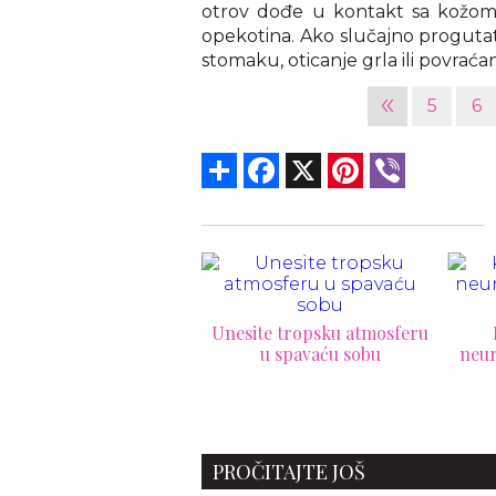
otrov dođe u kontakt sa kožom ili
opekotina. Ako slučajno progutate
stomaku, oticanje grla ili povraća
«
5
6
Share
Facebook
X
Pinterest
Viber
nesite tropsku atmosferu
Kako organizovati
u spavaću sobu
neurednu sobu za samo 30
4
minuta
v
PROČITAJTE JOŠ