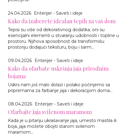
24.04.2026
Enterijer - Saveti i ideje
Kako da izaberete idealan tepih za vaš dom
Tepisi su više od dekorativnog dodatka; oni su
esencijalni elementi u stvaranju udobnosti i topline u
prostoru. Njihova sposobnost da transformišu
prostoriju dodajući teksturu, boju i šarm...
09.04.2026
Enterijer - Saveti i ideje
Kako da ofarbate uskršnja jaja prirodnim
bojama
Uskrs nam još malo dolazi i polako počinjemo sa
pripremama za farbanje jaja i dekoracijom doma...
08.04.2026
Enterijer - Saveti i ideje
Ofarbajte jaja svilenom maramom
Kada je u pitanju ukrašavanje jaja, umesto mastila ili
boja, jaja možete obojiti starom svilenom
maramom...