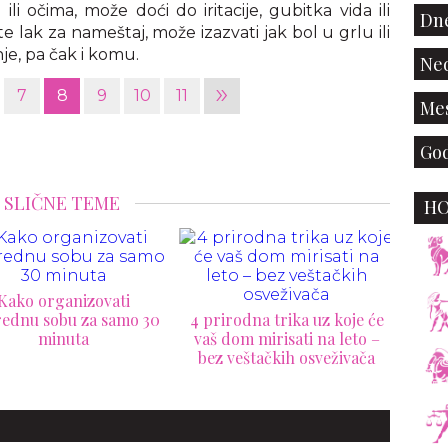
 očima, može doći do iritacije, gubitka vida ili
Dne
 lak za nameštaj, može izazvati jak bol u grlu ili
nje, pa čak i komu.
Ned
»
7
8
9
10
11
Mes
God
SLIČNE TEME
H
 prirodna trika uz koje će
Kr
aš dom mirisati na leto –
Šta je teorija negativnog
ko
bez veštačkih osveživača
prostora i zašto može
potpuno da promeni izgled
vašeg doma?