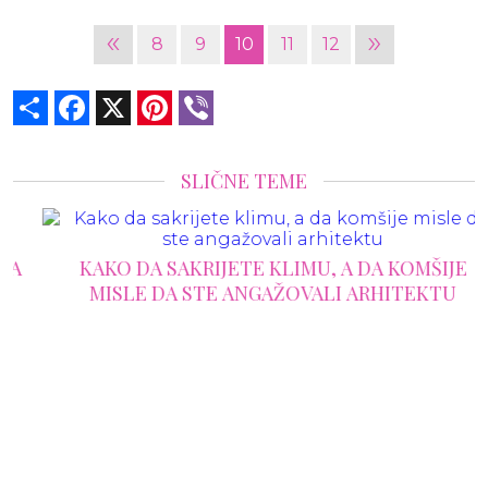
«
»
8
9
10
11
12
Share
Facebook
X
Pinterest
Viber
SLIČNE TEME
KAKO DA SAKRIJETE KLIMU, A DA KOMŠIJE
MISLE DA STE ANGAŽOVALI ARHITEKTU