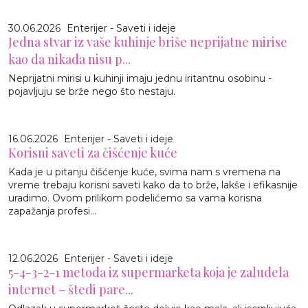
30.06.2026
Enterijer - Saveti i ideje
Jedna stvar iz vaše kuhinje briše neprijatne mirise
kao da nikada nisu p...
Neprijatni mirisi u kuhinji imaju jednu iritantnu osobinu -
pojavljuju se brže nego što nestaju.
16.06.2026
Enterijer - Saveti i ideje
Korisni saveti za čišćenje kuće
Kada je u pitanju čišćenje kuće, svima nam s vremena na
vreme trebaju korisni saveti kako da to brže, lakše i efikasnije
uradimo. Ovom prilikom podelićemo sa vama korisna
zapažanja profesi...
12.06.2026
Enterijer - Saveti i ideje
5-4-3-2-1 metoda iz supermarketa koja je zaludela
internet – štedi pare...