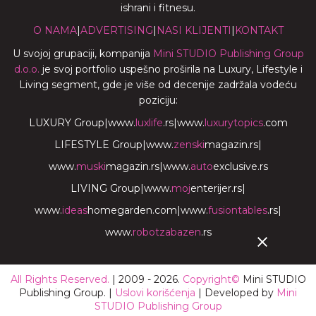
ishrani i fitnesu.
O NAMA
|
ADVERTISING
|
NASI KLIJENTI
|
KONTAKT
U svojoj grupaciji, kompanija
Mini STUDIO Publishing Group
d.o.o.
je svoj portfolio uspešno proširila na Luxury, Lifestyle i
Living segment, gde je više od decenije zadržala vodeću
poziciju:
LUXURY Group
|
www.
luxlife
.rs
|
www.
luxurytopics
.com
LIFESTYLE Group
|
www.
zenski
magazin.rs
|
www.
muski
magazin.rs
|
www.
auto
exclusive.rs
LIVING Group
|
www.
moj
enterijer.rs
|
www.
ideas
homegarden.com
|
www.
fusiontables
.rs
|
www.
robotzabazen
.rs
All Rights Reserved.
| 2009 - 2026.
Copyright©
Mini STUDIO
Publishing Group. |
Uslovi korišćenja
| Developed by
Mini
STUDIO Publishing Group