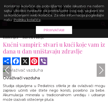
Koristimo kolačiće da poboljšamo Vaše iskustvo na našem
sajtu. Ukoliko nastavite da pretražujete ovaj sajt, saglasni ste
sa korišćenjem web kolačića. Za više informacija pogledajte
našu
Politiku kolačića
.
PRIHVATAM
Enterijer -
Saveti i ideje
Kućni vampiri: stvari u kući koje vam iz
dana u dan uništavaju zdravlje
Share
Facebook
X
Pinterest
Viber
Ovlaživači vazduha
Studija objavljena u Pediatrics otkrila je da ovlaživači mogu
zapravo učiniti više štete nego koristi, posebno za bebe.
Akumulacija minerala u tradicionalnom uređaju i udisanje
može izazvati oštećenje pluća.