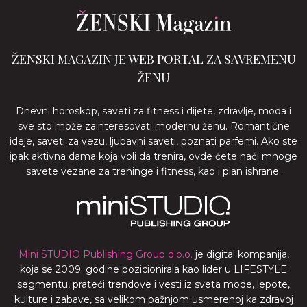
ŽENSKI MAGAZIN JE WEB PORTAL ZA SAVREMENU
ŽENU
Dnevni horoskop, saveti za fitness i dijete, zdravlje, moda i
sve sto može zainteresovati modernu ženu. Romantične
ideje, saveti za vezu, ljubavni saveti, poznati parfemi. Ako ste
ipak aktivna dama koja voli da trenira, ovde ćete naći mnoge
savete vezane za treninge i fitness, kao i plan ishrane.
Mini STUDIO Publishing Group d.o.o.
je digital kompanija,
koja se 2009. godine pozicionirala kao lider u LIFESTYLE
segmentu, prateći trendove i vesti iz sveta mode, lepote,
kulture i zabave, sa velikom pažnjom usmerenoj ka zdravoj