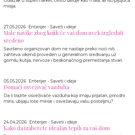
Odlazak u supermarket često deluje kao mala, ali iscrpljujuća
misija.
27.05.2026
Enterijer - Saveti i ideje
Male navike zbog kojih će vaš dom uvek izgledati
sređeno
Savršeno organizovan dom ne nastaje preko noći niti
zahteva vikend proveden u generalnom sređivanju uz
gomilu kutija, nervoze i beskonačnog premeštanja stvari.
05.05.2026
Enterijer - Saveti i ideje
Domaći osveživač vazduha
Da li tražite osveživače vazduha koji imaju prijatan, prirodni
miris, ubijaju loše mirise i osvežavaju vašu posteljinu?
24.04.2026
Enterijer - Saveti i ideje
Kako da izaberete idealan tepih za vaš dom