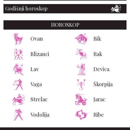
Godišnji horoskop
HOROSKOP
Ovan
Bik
Blizanci
Rak
Lav
Devica
Vaga
Škorpija
Strelac
Jarac
Vodolija
Ribe