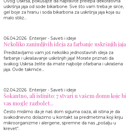
Ovog Uskrsa, pokušajte da napravite prelepa dekorativna
uskršnja jaja od sode bikarbone. Sve što vam treba je sirće,
gel boje za hranu i soda bikarbona za uskršnja jaja koja su
malo stiliz...
06.04.2026
Enterijer - Saveti i ideje
Nekoliko zanimljivih ideja za farbanje uskršnjih jaja
Predstavljamo vam još nekoliko jednostavnih ideja za
farbanje i ukrašavanje uskršnjih jaja! Morate priznati da
svakog Uskrsa želite da imate najbolje ofarbana i ukrašena
jaja. Ovde takmiče...
02.04.2026
Enterijer - Saveti i ideje
Šokantno, ali istinito: 7 stvari u vašem domu koje bi
vas mogle razbolet...
Često mislimo da je naš dom sigurna oaza, ali istina je da
svakodnevno dolazimo u kontakt sa predmetima koji kriju
mikroorganizme i alergene, spremne da nas „pošalju u
krevet“.