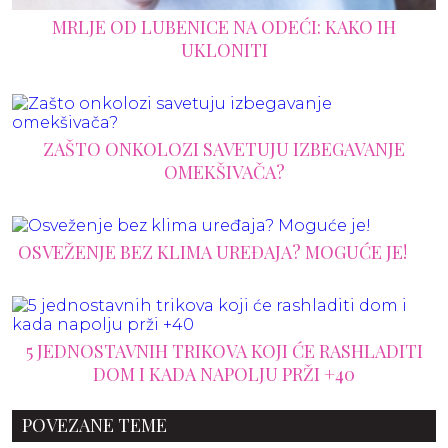
MRLJE OD LUBENICE NA ODEĆI: KAKO IH
UKLONITI
ZAŠTO ONKOLOZI SAVETUJU IZBEGAVANJE
OMEKŠIVAČA?
OSVEŽENJE BEZ KLIMA UREĐAJA? MOGUĆE JE!
5 JEDNOSTAVNIH TRIKOVA KOJI ĆE RASHLADITI
DOM I KADA NAPOLJU PRŽI +40
POVEZANE TEME