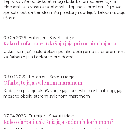
Tepisi su više od dekorativnog dodatka; oni su esencijalni
elementi u stvaranju udobnosti i topline u prostoru. Njihova
sposobnost da transformišu prostoriju dodajući teksturu, boju
i šarm...
09.04.2026
Enterijer - Saveti i ideje
Kako da ofarbate uskršnja jaja prirodnim bojama
Uskrs nam još malo dolazi i polako počinjemo sa pripremama
za farbanje jaja i dekoracijom doma...
08.04.2026
Enterijer - Saveti i ideje
Ofarbajte jaja svilenom maramom
Kada je u pitanju ukrašavanje jaja, umesto mastila ili boja, jaja
možete obojiti starom svilenom maramom...
07.04.2026
Enterijer - Saveti i ideje
Kako ofarbati uskršnja jaja sodom bikarbonom?