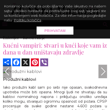
Koristimo kolačiće da poboljšamo Vaše iskustvo na našem
sajtu. Ukoliko nastavite da pretražujete ovaj sajt, saglasni ste
sa korišćenjem web kolačića. Za više informacija pogledajte
našu
Politiku kolačića
.
PRIHVATAM
Enterijer -
Saveti i ideje
Kućni vampiri: stvari u kući koje vam iz
dana u dan uništavaju zdravlje
Share
Facebook
X
Pinterest
Viber
Produžni kablovi
Iako produžni kabl sam po sebi nije opasan, svakodnevna
upotreba može biti opasna. Mnogi ljudi ne shvataju da su
kablovi nominalnog napona i priključuju onoliko uređaja
koliko mogu, stvarajući ogromnu opasnost od požara. CPSP
procenjuje da svake godine nastane 4.600 požara u