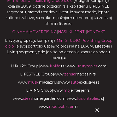
Mini STUDIO Publishing Group d.o.o.
je digital kompanija,
koja se 2009. godine pozicionirala kao lider u LIFESTYLE
segmentu, prateći trendove i vesti iz sveta mode, lepote,
kulture i zabave, sa velikom pažnjom usmerenoj ka zdravoj
ishrani i fitnesu.
O NAMA
|
ADVERTISING
|
NASI KLIJENTI
|
KONTAKT
U svojoj grupaciji, kompanija
Mini STUDIO Publishing Group
d.o.o.
je svoj portfolio uspešno proširila na Luxury, Lifestyle i
Living segment, gde je više od decenije zadržala vodeću
poziciju:
LUXURY Group
|
www.
luxlife
.rs
|
www.
luxurytopics
.com
LIFESTYLE Group
|
www.
zenski
magazin.rs
|
www.
muski
magazin.rs
|
www.
auto
exclusive.rs
LIVING Group
|
www.
moj
enterijer.rs
|
www.
ideas
homegarden.com
|
www.
fusiontables
.rs
|
www.
robotzabazen
.rs