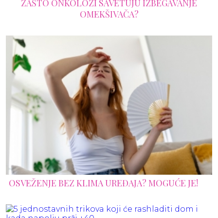
ZAŠTO ONKOLOZI SAVETUJU IZBEGAVANJE
OMEKŠIVAČA?
OSVEŽENJE BEZ KLIMA UREĐAJA? MOGUĆE JE!