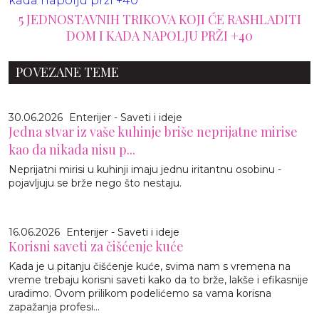
5 JEDNOSTAVNIH TRIKOVA KOJI ĆE RASHLADITI
DOM I KADA NAPOLJU PRŽI +40
POVEZANE TEME
30.06.2026
Enterijer - Saveti i ideje
Jedna stvar iz vaše kuhinje briše neprijatne mirise
kao da nikada nisu p...
Neprijatni mirisi u kuhinji imaju jednu iritantnu osobinu -
pojavljuju se brže nego što nestaju.
16.06.2026
Enterijer - Saveti i ideje
Korisni saveti za čišćenje kuće
Kada je u pitanju čišćenje kuće, svima nam s vremena na
vreme trebaju korisni saveti kako da to brže, lakše i efikasnije
uradimo. Ovom prilikom podelićemo sa vama korisna
zapažanja profesi...