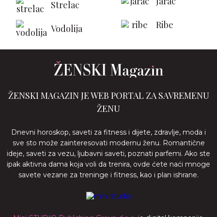
Jarac
Strelac
Ribe
Vodolija
ŽENSKI MAGAZIN JE WEB PORTAL ZA SAVREMENU
ŽENU
Dnevni horoskop, saveti za fitness i dijete, zdravlje, moda i
sve sto može zainteresovati modernu ženu. Romantične
ideje, saveti za vezu, ljubavni saveti, poznati parfemi. Ako ste
ipak aktivna dama koja voli da trenira, ovde ćete naći mnoge
savete vezane za treninge i fitness, kao i plan ishrane.