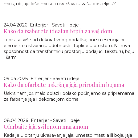
miris, ubijaju loše mirise i osvežavaju vašu posteljinu?
24.04.2026
Enterijer - Saveti i ideje
Kako da izaberete idealan tepih za vaš dom
Tepisi su više od dekorativnog dodatka; oni su esencijalni
elementi u stvaranju udobnosti i topline u prostoru. Njihova
sposobnost da transformišu prostoriju dodajući teksturu, boju
i šarm...
09.04.2026
Enterijer - Saveti i ideje
Kako da ofarbate uskršnja jaja prirodnim bojama
Uskrs nam još malo dolazi i polako počinjemo sa pripremama
za farbanje jaja i dekoracijom doma...
08.04.2026
Enterijer - Saveti i ideje
Ofarbajte jaja svilenom maramom
Kada je u pitanju ukrašavanje jaja, umesto mastila ili boja, jaja