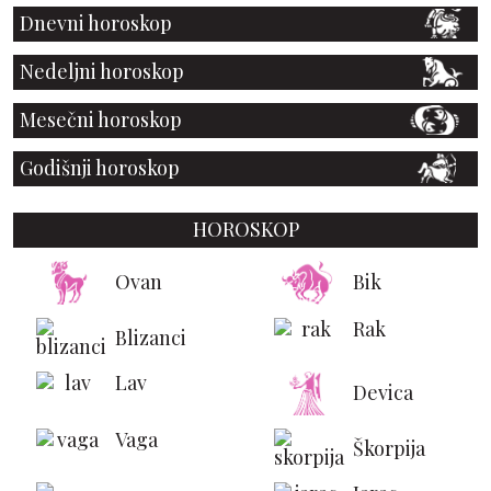
Dnevni horoskop
Nedeljni horoskop
Mesečni horoskop
Godišnji horoskop
HOROSKOP
Ovan
Bik
Rak
Blizanci
Lav
Devica
Vaga
Škorpija