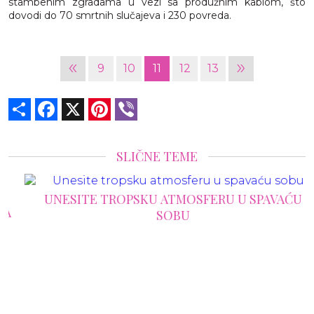
stambenim zgradama u vezi sa produžnim kablom, što
dovodi do 70 smrtnih slučajeva i 230 povreda.
«
»
9
10
11
12
13
Share
Facebook
X
Pinterest
Viber
SLIČNE TEME
UNESITE TROPSKU ATMOSFERU U SPAVAĆU
SOBU