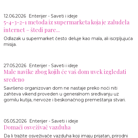
12.06.2026
Enterijer - Saveti i ideje
5-4-3-2-1 metoda iz supermarketa koja je zaludela
internet – štedi pare...
Odlazak u supermarket često deluje kao mala, ali iscrpljujuća
misija.
27.05.2026
Enterijer - Saveti i ideje
Male navike zbog kojih će vaš dom uvek izgledati
sređeno
Savršeno organizovan dom ne nastaje preko noći niti
zahteva vikend proveden u generalnom sređivanju uz
gomilu kutija, nervoze i beskonačnog premeštanja stvari.
05.05.2026
Enterijer - Saveti i ideje
Domaći osveživač vazduha
Da li tražite osveživače vazduha koji imaju prijatan, prirodni