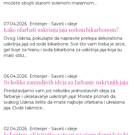
možete obojiti starom svilenom maramom...
07.04.2026
Enterijer - Saveti i ideje
Kako ofarbati uskršnja jaja sodom bikarbonom?
Ovog Uskrsa, pokušajte da napravite prelepa dekorativna
uskršnja jaja od sode bikarbone. Sve što vam treba je sirće,
gel boje za hranu i soda bikarbona za uskršnja jaja koja su
malo stiliz...
06.04.2026
Enterijer - Saveti i ideje
Nekoliko zanimljivih ideja za farbanje uskršnjih jaja
Predstavljamo vam još nekoliko jednostavnih ideja za
farbanje i ukrašavanje uskršnjih jaja! Morate priznati da
svakog Uskrsa želite da imate najbolje ofarbana i ukrašena
jaja. Ovde takmiče...
02.04.2026
Enterijer - Saveti i ideje
Šokantno, ali istinito: 7 stvari u vašem domu koje bi