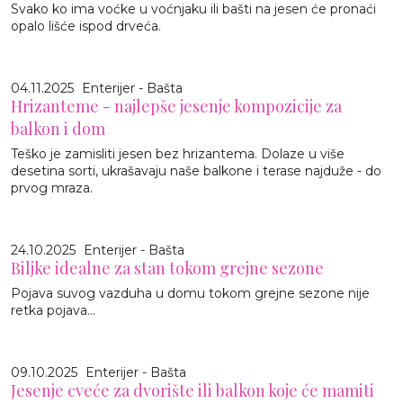
Svako ko ima voćke u voćnjaku ili bašti na jesen će pronaći
opalo lišće ispod drveća.
04.11.2025
Enterijer - Bašta
Hrizanteme - najlepše jesenje kompozicije za
balkon i dom
Teško je zamisliti jesen bez hrizantema. Dolaze u više
desetina sorti, ukrašavaju naše balkone i terase najduže - do
prvog mraza.
24.10.2025
Enterijer - Bašta
Biljke idealne za stan tokom grejne sezone
Pojava suvog vazduha u domu tokom grejne sezone nije
retka pojava...
09.10.2025
Enterijer - Bašta
Jesenje cveće za dvorište ili balkon koje će mamiti