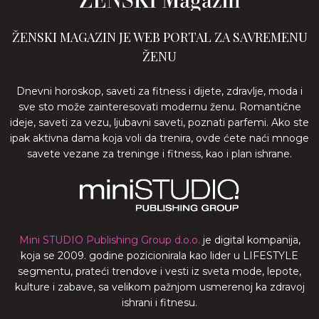
ŽENSKI MAGAZIN JE WEB PORTAL ZA SAVREMENU
ŽENU
Dnevni horoskop, saveti za fitness i dijete, zdravlje, moda i
sve sto može zainteresovati modernu ženu. Romantične
ideje, saveti za vezu, ljubavni saveti, poznati parfemi. Ako ste
ipak aktivna dama koja voli da trenira, ovde ćete naći mnoge
savete vezane za treninge i fitness, kao i plan ishrane.
Mini STUDIO Publishing Group d.o.o.
je digital kompanija,
koja se 2009. godine pozicionirala kao lider u LIFESTYLE
segmentu, prateći trendove i vesti iz sveta mode, lepote,
kulture i zabave, sa velikom pažnjom usmerenoj ka zdravoj
ishrani i fitnesu.