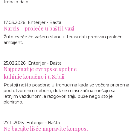
trebalo da b...
17.03.2026
Enterijer - Bašta
Narcis – proleće u bašti i vazi
Žuto cveće će vašem stanu ili terasi dati predivan prolećni
ambijent.
25.02.2026
Enterijer - Bašta
Najpoznatije evropske spoljne
kuhinje konačno i u Srbiji
Postoji nešto posebno u trenucima kada se večera priprema
pod otvorenim nebom, dok se mirisi začina mešaju sa
letnjim vazduhom, a razgovori traju duže nego što je
planirano.
27.11.2025
Enterijer - Bašta
Ne bacajte lišće napravite kompost