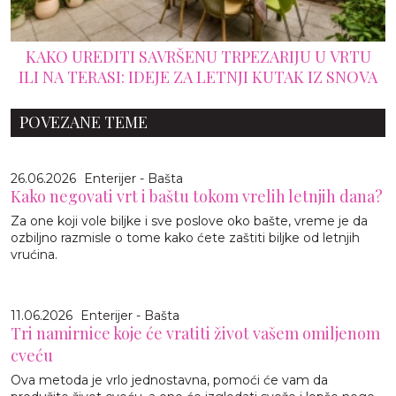
KAKO UREDITI SAVRŠENU TRPEZARIJU U VRTU
ILI NA TERASI: IDEJE ZA LETNJI KUTAK IZ SNOVA
POVEZANE TEME
26.06.2026
Enterijer - Bašta
Kako negovati vrt i baštu tokom vrelih letnjih dana?
Za one koji vole biljke i sve poslove oko bašte, vreme je da
ozbiljno razmisle o tome kako ćete zaštiti biljke od letnjih
vrućina.
11.06.2026
Enterijer - Bašta
Tri namirnice koje će vratiti život vašem omiljenom
cveću
Ova metoda je vrlo jednostavna, pomoći će vam da