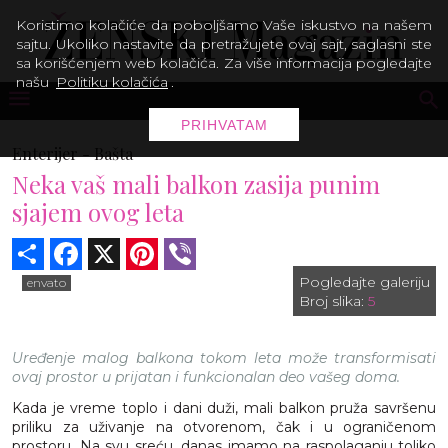
Koristimo kolačiće da poboljšamo Vaše iskustvo na našem
sajtu. Ukoliko nastavite da pretražujete ovaj sajt, saglasni ste
sa korišćenjem web kolačića. Za više informacija pogledajte
našu
Politiku kolačića
.
PRIHVATAM
Enterijer -
Bašta
Neka vaš mali balkon zasija punim
sjajem ovog leta
Share
Facebook
X
Pinterest
Viber
Pogledajte galeriju
envato
Broj slika:
5
Uređenje malog balkona tokom leta može transformisati
ovaj prostor u prijatan i funkcionalan deo vašeg doma.
Kada je vreme toplo i dani duži, mali balkon pruža savršenu
priliku za uživanje na otvorenom, čak i u ograničenom
prostoru. Na svu sreću, danas imamo na raspolaganju toliko