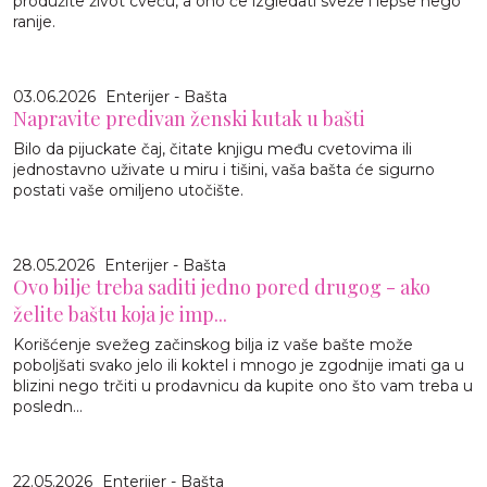
produžite život cveću, a ono će izgledati sveže i lepše nego
ranije.
03.06.2026
Enterijer - Bašta
Napravite predivan ženski kutak u bašti
Bilo da pijuckate čaj, čitate knjigu među cvetovima ili
jednostavno uživate u miru i tišini, vaša bašta će sigurno
postati vaše omiljeno utočište.
28.05.2026
Enterijer - Bašta
Ovo bilje treba saditi jedno pored drugog - ako
želite baštu koja je imp...
Korišćenje svežeg začinskog bilja iz vaše bašte može
poboljšati svako jelo ili koktel i mnogo je zgodnije imati ga u
blizini nego trčiti u prodavnicu da kupite ono što vam treba u
posledn...
22.05.2026
Enterijer - Bašta