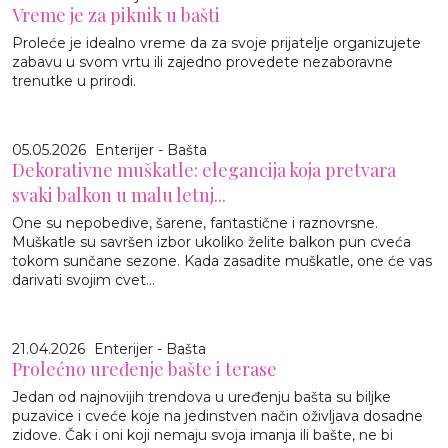
Vreme je za piknik u bašti
Proleće je idealno vreme da za svoje prijatelje organizujete
zabavu u svom vrtu ili zajedno provedete nezaboravne
trenutke u prirodi.
05.05.2026
Enterijer - Bašta
Dekorativne muškatle: elegancija koja pretvara
svaki balkon u malu letnj...
One su nepobedive, šarene, fantastične i raznovrsne.
Muškatle su savršen izbor ukoliko želite balkon pun cveća
tokom sunčane sezone. Kada zasadite muškatle, one će vas
darivati svojim cvet...
21.04.2026
Enterijer - Bašta
Prolećno uređenje bašte i terase
Jedan od najnovijih trendova u uređenju bašta su biljke
puzavice i cveće koje na jedinstven način oživljava dosadne
zidove. Čak i oni koji nemaju svoja imanja ili bašte, ne bi