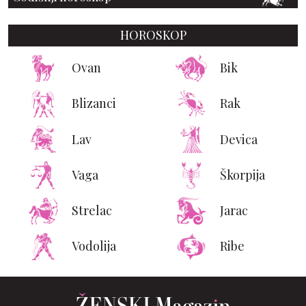
HOROSKOP
Ovan
Bik
Blizanci
Rak
Lav
Devica
Vaga
Škorpija
Strelac
Jarac
Vodolija
Ribe