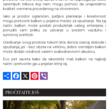
zanimljivih trikova koji nam mogu pomoći da unapredimo
kvalitet vremena provedenog na otvorenom.
Iako je prostor ograničen, pažljivo planiranje i kreativnost
mogu pretvoriti balkon u prijatno mesto za opuštanje. Na taj
način, balkon može postati produžetak vašeg enterijera, i
ponuditi vam priliku za uživanje u svežem vazduhu i
sunčevoj svetlosti.
Uređivanje ovog prostora tokom leta donosi osećaj slobode i
opuštanja, jer - bez obzira na veličinu, dobro osmišljen balkon
može dodati vrednost vašem svakodnevnom iskustvu.
Evo pet saveta kako da iskoristite mali balkon na najbolji
način i pretvorite ga u prijatan letnji raj.
Share
Facebook
X
Pinterest
Viber
PROČITAJTE JOŠ