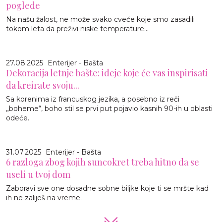
poglede
Na našu žalost, ne može svako cveće koje smo zasadili
tokom leta da preživi niske temperature...
27.08.2025
Enterijer - Bašta
Dekoracija letnje bašte: ideje koje će vas inspirisati
da kreirate svoju...
Sa korenima iz francuskog jezika, a posebno iz reči
„boheme“, boho stil se prvi put pojavio kasnih 90-ih u oblasti
odeće.
31.07.2025
Enterijer - Bašta
6 razloga zbog kojih suncokret treba hitno da se
useli u tvoj dom
Zaboravi sve one dosadne sobne biljke koje ti se mršte kad
ih ne zaliješ na vreme.