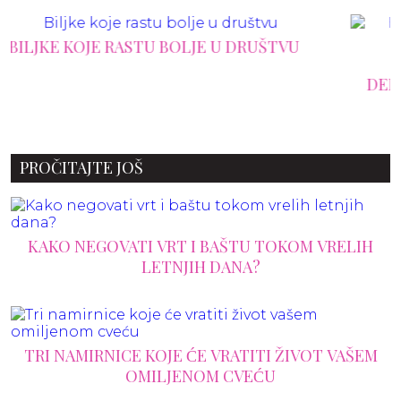
EKSTERIJER U FOKUSU: OTKRIVAMO
DEKORATIVNE TRENDOVE KOJI ĆE OBELEŽIT
OVO LETO
PROČITAJTE JOŠ
KAKO NEGOVATI VRT I BAŠTU TOKOM VRELIH
LETNJIH DANA?
TRI NAMIRNICE KOJE ĆE VRATITI ŽIVOT VAŠEM
OMILJENOM CVEĆU