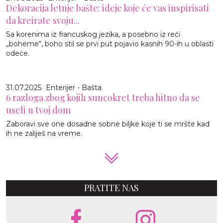
Dekoracija letnje bašte: ideje koje će vas inspirisati
da kreirate svoju...
Sa korenima iz francuskog jezika, a posebno iz reči
„boheme“, boho stil se prvi put pojavio kasnih 90-ih u oblasti
odeće.
31.07.2025
Enterijer - Bašta
6 razloga zbog kojih suncokret treba hitno da se
useli u tvoj dom
Zaboravi sve one dosadne sobne biljke koje ti se mršte kad
ih ne zaliješ na vreme.
PRATITE NAS