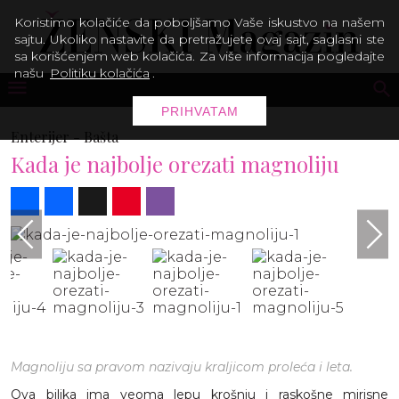
Koristimo kolačiće da poboljšamo Vaše iskustvo na našem
sajtu. Ukoliko nastavite da pretražujete ovaj sajt, saglasni ste
sa korišćenjem web kolačića. Za više informacija pogledajte
našu
Politiku kolačića
.
PRIHVATAM
Enterijer -
Bašta
Kada je najbolje orezati magnoliju
Share
Facebook
X
Pinterest
Viber
Magnoliju sa pravom nazivaju kraljicom proleća i leta.
Ova biljka ima veoma lepu krošnju i raskošne mirisne