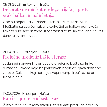
05.05.2026
Enterijer - Bašta
Dekorativne muškatle: elegancija koja pretvara
svaki balkon u malu letnj...
One su nepobedive, šarene, fantastične i raznovrsne.
Muškatle su savršen izbor ukoliko želite balkon pun cveća
tokom sunčane sezone. Kada zasadite muškatle, one će vas
darivati svojim cvet...
21.04.2026
Enterijer - Bašta
Prolećno uređenje bašte i terase
Jedan od najnovijih trendova u uređenju bašta su biljke
puzavice i cveće koje na jedinstven način oživljava dosadne
zidove. Čak i oni koji nemaju svoja imanja ili bašte, ne bi
trebalo da b...
17.03.2026
Enterijer - Bašta
Narcis – proleće u bašti i vazi
Žuto cveće će vašem stanu ili terasi dati predivan prolećni