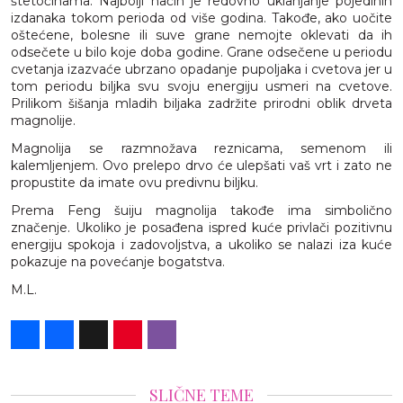
štetočinama. Najbolji način je redovno uklanjanje pojedinih
izdanaka tokom perioda od više godina. Takođe, ako uočite
oštećene, bolesne ili suve grane nemojte oklevati da ih
odsečete u bilo koje doba godine. Grane odsečene u periodu
cvetanja izazvaće ubrzano opadanje pupoljaka i cvetova jer u
tom periodu biljka svu svoju energiju usmeri na cvetove.
Prilikom šišanja mladih biljaka zadržite prirodni oblik drveta
magnolije.
Magnolija se razmnožava reznicama, semenom ili
kalemljenjem. Ovo prelepo drvo će ulepšati vaš vrt i zato ne
propustite da imate ovu predivnu biljku.
Prema Feng šuiju magnolija takođe ima simbolično
značenje. Ukoliko je posađena ispred kuće privlači pozitivnu
energiju spokoja i zadovoljstva, a ukoliko se nalazi iza kuće
pokazuje na povećanje bogatstva.
M.L.
Share
Facebook
X
Pinterest
Viber
SLIČNE TEME