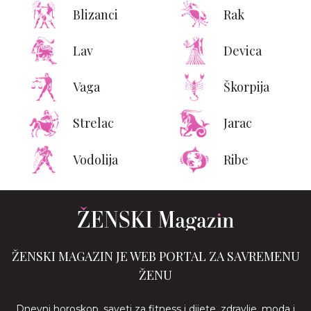
Blizanci
Rak
Lav
Devica
Vaga
Škorpija
Strelac
Jarac
Vodolija
Ribe
ŽENSKI MAGAZIN JE WEB PORTAL ZA SAVREMENU
ŽENU
Dnevni horoskop, saveti za fitness i dijete, zdravlje, moda i