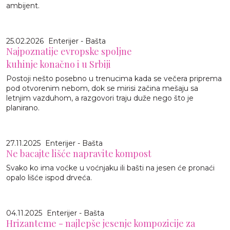
ambijent.
25.02.2026
Enterijer - Bašta
Najpoznatije evropske spoljne
kuhinje konačno i u Srbiji
Postoji nešto posebno u trenucima kada se večera priprema
pod otvorenim nebom, dok se mirisi začina mešaju sa
letnjim vazduhom, a razgovori traju duže nego što je
planirano.
27.11.2025
Enterijer - Bašta
Ne bacajte lišće napravite kompost
Svako ko ima voćke u voćnjaku ili bašti na jesen će pronaći
opalo lišće ispod drveća.
04.11.2025
Enterijer - Bašta
Hrizanteme - najlepše jesenje kompozicije za