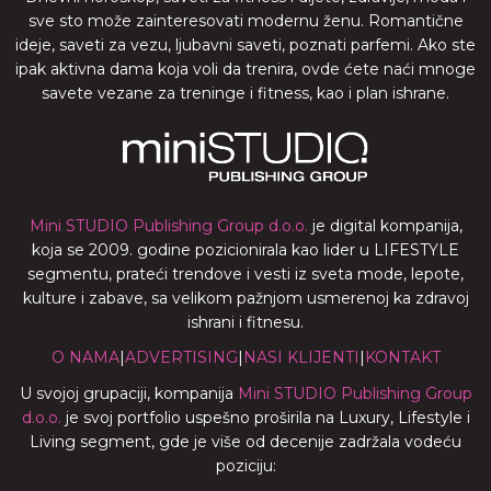
sve sto može zainteresovati modernu ženu. Romantične
ideje, saveti za vezu, ljubavni saveti, poznati parfemi. Ako ste
ipak aktivna dama koja voli da trenira, ovde ćete naći mnoge
savete vezane za treninge i fitness, kao i plan ishrane.
Mini STUDIO Publishing Group d.o.o.
je digital kompanija,
koja se 2009. godine pozicionirala kao lider u LIFESTYLE
segmentu, prateći trendove i vesti iz sveta mode, lepote,
kulture i zabave, sa velikom pažnjom usmerenoj ka zdravoj
ishrani i fitnesu.
O NAMA
|
ADVERTISING
|
NASI KLIJENTI
|
KONTAKT
U svojoj grupaciji, kompanija
Mini STUDIO Publishing Group
d.o.o.
je svoj portfolio uspešno proširila na Luxury, Lifestyle i
Living segment, gde je više od decenije zadržala vodeću
poziciju: