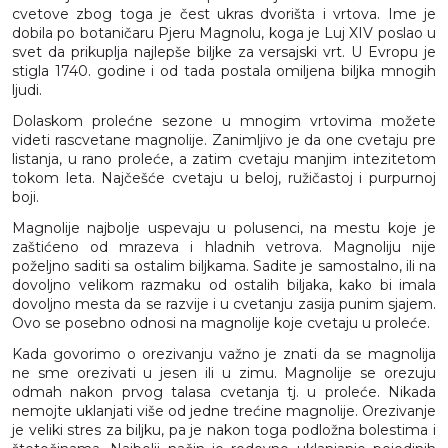
cvetove zbog toga je čest ukras dvorišta i vrtova. Ime je
dobila po botaničaru Pjeru Magnolu, koga je Luj XIV poslao u
svet da prikuplja najlepše biljke za versajski vrt. U Evropu je
stigla 1740. godine i od tada postala omiljena biljka mnogih
ljudi.
Dolaskom prolećne sezone u mnogim vrtovima možete
videti rascvetane magnolije. Zanimljivo je da one cvetaju pre
listanja, u rano proleće, a zatim cvetaju manjim intezitetom
tokom leta. Najčešće cvetaju u beloj, ružičastoj i purpurnoj
boji.
Magnolije najbolje uspevaju u polusenci, na mestu koje je
zaštićeno od mrazeva i hladnih vetrova. Magnoliju nije
poželjno saditi sa ostalim biljkama. Sadite je samostalno, ili na
dovoljno velikom razmaku od ostalih biljaka, kako bi imala
dovoljno mesta da se razvije i u cvetanju zasija punim sjajem.
Ovo se posebno odnosi na magnolije koje cvetaju u proleće.
Kada govorimo o orezivanju važno je znati da se magnolija
ne sme orezivati u jesen ili u zimu. Magnolije se orezuju
odmah nakon prvog talasa cvetanja tj. u proleće. Nikada
nemojte uklanjati više od jedne trećine magnolije. Orezivanje
je veliki stres za biljku, pa je nakon toga podložna bolestima i