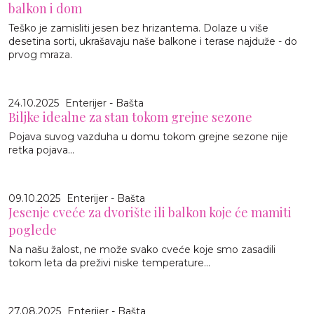
balkon i dom
Teško je zamisliti jesen bez hrizantema. Dolaze u više
desetina sorti, ukrašavaju naše balkone i terase najduže - do
prvog mraza.
24.10.2025
Enterijer - Bašta
Biljke idealne za stan tokom grejne sezone
Pojava suvog vazduha u domu tokom grejne sezone nije
retka pojava...
09.10.2025
Enterijer - Bašta
Jesenje cveće za dvorište ili balkon koje će mamiti
poglede
Na našu žalost, ne može svako cveće koje smo zasadili
tokom leta da preživi niske temperature...
27.08.2025
Enterijer - Bašta