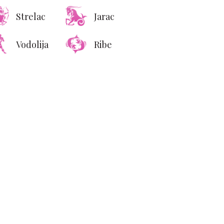
Strelac
Jarac
Vodolija
Ribe