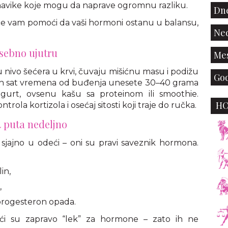
avike koje mogu da naprave ogromnu razliku.
Dne
 će vam pomoći da vaši hormoni ostanu u balansu,
Ned
osebno ujutru
Mes
uju nivo šećera u krvi, čuvaju mišićnu masu i podižu
God
rvih sat vremena od buđenja unesete 30–40 grama
jogurt, ovsenu kašu sa proteinom ili smoothie.
H
rola kortizola i osećaj sitosti koji traje do ručka.
4 puta nedeljno
 sjajno u odeći – oni su pravi saveznik hormona.
in,
,
rogesteron opada.
ići su zapravo “lek” za hormone – zato ih ne