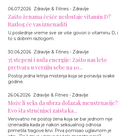
06.07.2026
Zdravlje & Fitnes - Zdravlje
Zašto ženama češće nedostaje vitamin D?
Razlog će vas iznenaditi
U poslednje vreme sve se više govori o vitaminu D, i
to s dobrim razlogom.
30.06.2026
Zdravlje & Fitnes - Zdravlje
35 stepeni i nula energije: Zašto nas leto
pretvara u verziju sebe na 10...
Postoji jedna letnja misterija koja se ponavlja svake
godine.
26.06.2026
Zdravlje & Fitnes - Zdravlje
Može li seks da ubrza dolazak menstruacije?
Evo šta stručnjaci zaista ka...
Verovatno ne postoji žena koja se bar jednom nije
iznenadila kada je nakon seksualnog odnosa
primetila tragove krvi. Prva pomisao uglavnom je