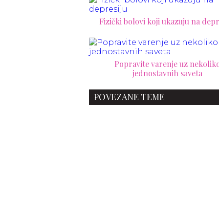
Fizički bolovi koji ukazuju na depr
Popravite varenje uz nekolik
jednostavnih saveta
POVEZANE TEME