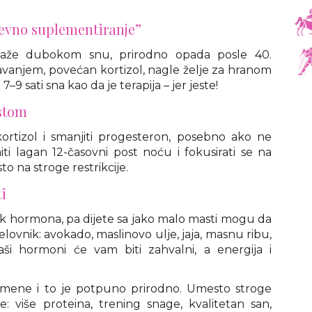
dnevno suplementiranje”
maže dubokom snu, prirodno opada posle 40.
pavanjem, povećan kortizol, nagle želje za hranom
 7–9 sati sna kao da je terapija – jer jeste!
ostom
ortizol i smanjiti progesteron, posebno ako ne
iti lagan 12-časovni post noću i fokusirati se na
to na stroge restrikcije.
i
lok hormona, pa dijete sa jako malo masti mogu da
ovnik: avokado, maslinovo ulje, jaja, masnu ribu,
ši hormoni će vam biti zahvalni, a energija i
mene i to je potpuno prirodno. Umesto stroge
: više proteina, trening snage, kvalitetan san,