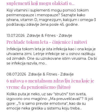
suplementi koji mogu olakšati o...
Koji vitamini i suplementi mogu pomoći tokom
perimenopauze i menopauze? Saznajte kako
ishrana, vitamin D, magnezijum, kalcijum i omega-3
podržavaju zdravlje žena posle 45. godine.
13.07.2026
Zdravlje & Fitnes - Zdravlje
Prehlade tokom leta - činjenice i mitovi
Infekcija tokom leta je ista infekcija kao i ona koja je
uhvaćena zimi. Letnje infekcije se u osnovi razlikuju
od zimskih. One su uzrokovane istim virusima. Da bi
se infekcija razvila, mo...
08.07.2026
Zdravlje & Fitnes - Zdravlje
6 mitova o mentalnom zdravlju žena koje je
vreme da penzionišemo (hitno)
Koliko puta je neko, uz sav “stručni” ton sveta,
izgovorio ono magično: „Ma preuveličavaš“? Ili još
gore: „Ti si samo previše emotivna“, kao da su
emocije neka greška u sistemu koju treba...