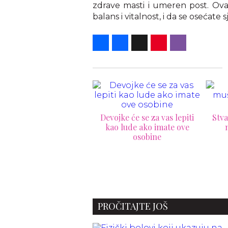
zdrave masti i umeren post. Ova
balans i vitalnost, i da se osećate
Share
Facebook
X
Pinterest
Viber
ojke će se za vas lepiti
Stvari koje zreo muškarac
o lude ako imate ove
nikada neće uraditi
osobine
C
ele
PROČITAJTE JOŠ