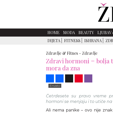
HOME
MODA
BEAUTY
LJUBAV 
DIJETA
FITNESS
ISHRANA
ZDR
Zdravlje & Fitnes -
Zdravlje
Zdravi hormoni = bolja ti
mora da zna
Share
Facebook
X
Pinterest
Viber
Envato
Četrdesete su pravo vreme pr
hormoni se menjaju i to utiče na 
Ali nema panike – ovo nije znak 