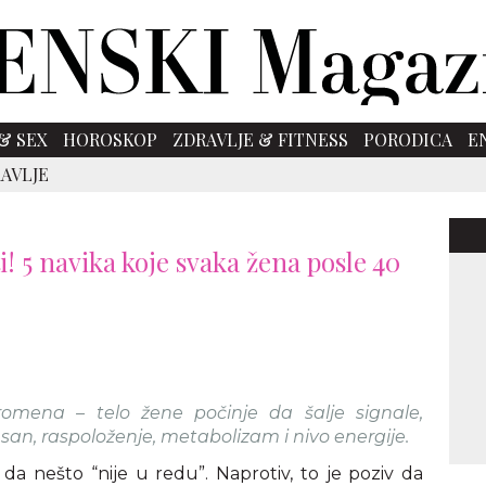
& SEX
HOROSKOP
ZDRAVLJE & FITNESS
PORODICA
E
AVLJE
! 5 navika koje svaka žena posle 40
omena – telo žene počinje da šalje signale,
san, raspoloženje, metabolizam i nivo energije.
da nešto “nije u redu”. Naprotiv, to je poziv da