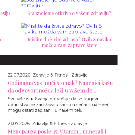
esiju
Šta znojenje otkriva o vašem zdravlju?
o
Mislite da živite zdravo? Ovih 8 navika
možda vam zapravo štete
22.07.2026
Zdravlje & Fitnes - Zdravlje
Godinama vas muči stomak? Naučnici kažu
da odgovor možda leži u vašem de...
Sve više istraživanja potvrđuje da se tragovi
detinjstva ne zadržavaju samo u sećanjima – već
mogu ostati zapisani i u našem telu.
21.07.2026
Zdravlje & Fitnes - Zdravlje
Menopauza posle 45: Vitamini, minerali i