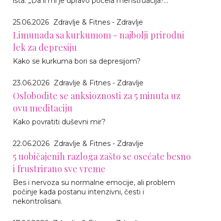
ista: „Da li mi je upravo počela menstruacija?...
25.06.2026
Zdravlje & Fitnes - Zdravlje
Limunada sa kurkumom - najbolji prirodni
lek za depresiju
Kako se kurkuma bori sa depresijom?
23.06.2026
Zdravlje & Fitnes - Zdravlje
Oslobodite se anksioznosti za 5 minuta uz
ovu meditaciju
Kako povratiti duševni mir?
22.06.2026
Zdravlje & Fitnes - Zdravlje
5 uobičajenih razloga zašto se osećate besno
i frustrirano sve vreme
Bes i nervoza su normalne emocije, ali problem
počinje kada postanu intenzivni, česti i
nekontrolisani.