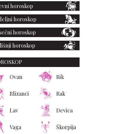
vni horoskop
eljni horoskop
ečni horoskop
išnji horoskop
OROSKOP
Ovan
Bik
Blizanci
Rak
Lav
Devica
Vaga
Škorpija