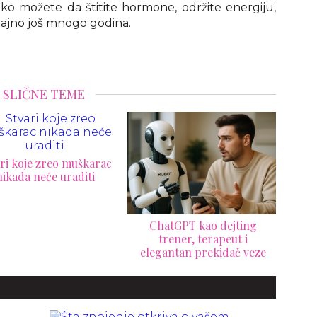
ko možete da štitite hormone, održite energiju,
 sjajno još mnogo godina.
SLIČNE TEME
za
Zašto su prvi sastanci
gotovo uvek neprijatni?
Evo zbog čega nastaje
hatGPT kao dejting
tišina i kako da je
trener, terapeut i
prevaziđete
gantan prekidač veze