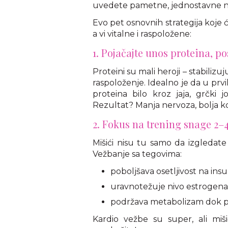
uvedete pametne, jednostavne n
Evo pet osnovnih strategija koje
a vi vitalne i raspoložene:
1. Pojačajte unos proteina, p
Proteini su mali heroji – stabiliz
raspoloženje. Idealno je da u p
proteina bilo kroz jaja, grčki 
Rezultat? Manja nervoza, bolja kont
2. Fokus na trening snage 2–
Mišići nisu tu samo da izgledate
Vežbanje sa tegovima:
poboljšava osetljivost na insul
uravnotežuje nivo estrogena
podržava metabolizam dok p
Kardio vežbe su super, ali miš