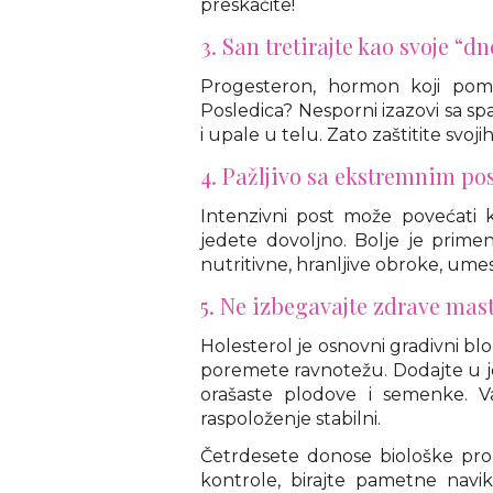
preskačite!
3. San tretirajte kao svoje “
Progesteron, hormon koji po
Posledica? Nesporni izazovi sa s
i upale u telu. Zato zaštitite svojih
4. Pažljivo sa ekstremnim p
Intenzivni post može povećati k
jedete dovoljno. Bolje je primen
nutritivne, hranljive obroke, umes
5. Ne izbegavajte zdrave mast
Holesterol je osnovni gradivni b
poremete ravnotežu. Dodajte u jel
orašaste plodove i semenke. Va
raspoloženje stabilni.
Četrdesete donose biološke pro
kontrole, birajte pametne navike