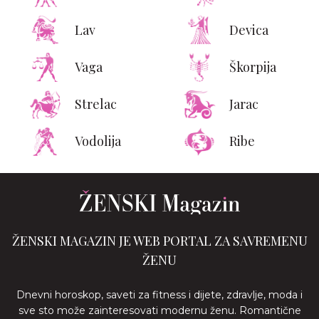
Lav
Devica
Vaga
Škorpija
Strelac
Jarac
Vodolija
Ribe
ŽENSKI MAGAZIN JE WEB PORTAL ZA SAVREMENU
ŽENU
Dnevni horoskop, saveti za fitness i dijete, zdravlje, moda i
sve sto može zainteresovati modernu ženu. Romantične