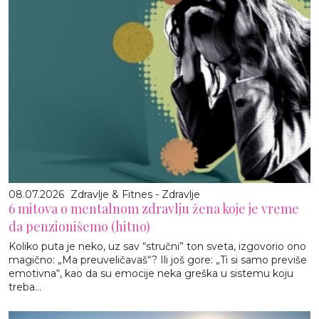
08.07.2026
Zdravlje & Fitnes - Zdravlje
6 mitova o mentalnom zdravlju žena koje je vreme
da penzionišemo (hitno)
Koliko puta je neko, uz sav “stručni” ton sveta, izgovorio ono
magično: „Ma preuveličavaš“? Ili još gore: „Ti si samo previše
emotivna“, kao da su emocije neka greška u sistemu koju
treba...