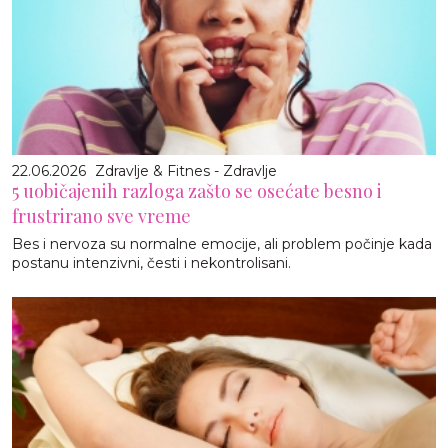
22.06.2026
Zdravlje & Fitnes - Zdravlje
5 uobičajenih razloga zašto se osećate besno i
frustrirano sve vreme
Bes i nervoza su normalne emocije, ali problem počinje kada
postanu intenzivni, česti i nekontrolisani.