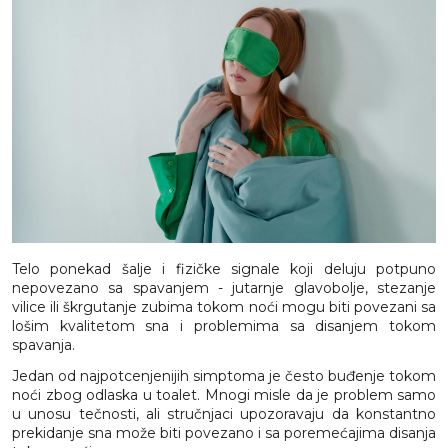
Telo ponekad šalje i fizičke signale koji deluju potpuno
nepovezano sa spavanjem - jutarnje glavobolje, stezanje
vilice ili škrgutanje zubima tokom noći mogu biti povezani sa
lošim kvalitetom sna i problemima sa disanjem tokom
spavanja.
Jedan od najpotcenjenijih simptoma je često buđenje tokom
noći zbog odlaska u toalet. Mnogi misle da je problem samo
u unosu tečnosti, ali stručnjaci upozoravaju da konstantno
prekidanje sna može biti povezano i sa poremećajima disanja