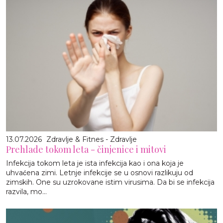
13.07.2026
Zdravlje & Fitnes - Zdravlje
Prehlade tokom leta - činjenice i mitovi
Infekcija tokom leta je ista infekcija kao i ona koja je
uhvaćena zimi. Letnje infekcije se u osnovi razlikuju od
zimskih. One su uzrokovane istim virusima. Da bi se infekcija
razvila, mo...