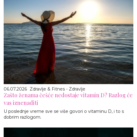
06.07.2026
Zdravlje & Fitnes - Zdravlje
Zašto ženama češće nedostaje vitamin D? Razlog će
vas iznenaditi
U poslednje vreme sve se više govori o vitaminu D, i to s
dobrim razlogom.