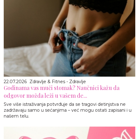
22.07.2026
Zdravlje & Fitnes - Zdravlje
Godinama vas muči stomak? Naučnici kažu da
odgovor možda leži u vašem de...
Sve više istraživanja potvrđuje da se tragovi detinjstva ne
zadržavaju samo u sećanjima – već mogu ostati zapisani i u
našem telu.