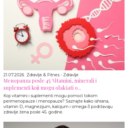
21.07.2026
Zdravlje & Fitnes - Zdravlje
Menopauza posle 45: Vitamini, minerali i
suplementi koji mogu olakšati o...
Koji vitamini i suplementi mogu pomoći tokom
perimenopauze i menopauze? Saznajte kako ishrana,
vitamin D, magnezijum, kalcijum i omega-3 podržavaju
zdravlje žena posle 45. godine.