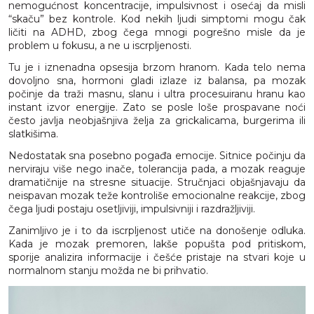
nemogućnost koncentracije, impulsivnost i osećaj da misli
“skaču” bez kontrole. Kod nekih ljudi simptomi mogu čak
ličiti na ADHD, zbog čega mnogi pogrešno misle da je
problem u fokusu, a ne u iscrpljenosti.
Tu je i iznenadna opsesija brzom hranom. Kada telo nema
dovoljno sna, hormoni gladi izlaze iz balansa, pa mozak
počinje da traži masnu, slanu i ultra procesuiranu hranu kao
instant izvor energije. Zato se posle loše prospavane noći
često javlja neobjašnjiva želja za grickalicama, burgerima ili
slatkišima.
Nedostatak sna posebno pogađa emocije. Sitnice počinju da
nerviraju više nego inače, tolerancija pada, a mozak reaguje
dramatičnije na stresne situacije. Stručnjaci objašnjavaju da
neispavan mozak teže kontroliše emocionalne reakcije, zbog
čega ljudi postaju osetljiviji, impulsivniji i razdražljiviji.
Zanimljivo je i to da iscrpljenost utiče na donošenje odluka.
Kada je mozak premoren, lakše popušta pod pritiskom,
sporije analizira informacije i češće pristaje na stvari koje u
normalnom stanju možda ne bi prihvatio.