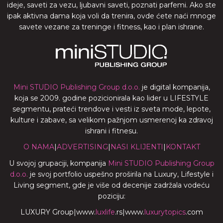
ideje, saveti za vezu, ljubavni saveti, poznati parfemi. Ako ste
ipak aktivna dama koja voli da trenira, ovde ćete naći mnoge
savete vezane za treninge i fitness, kao i plan ishrane.
Mini STUDIO Publishing Group d.o.o.
je digital kompanija,
koja se 2009. godine pozicionirala kao lider u LIFESTYLE
segmentu, prateći trendove i vesti iz sveta mode, lepote,
kulture i zabave, sa velikom pažnjom usmerenoj ka zdravoj
ishrani i fitnesu.
O NAMA
|
ADVERTISING
|
NASI KLIJENTI
|
KONTAKT
U svojoj grupaciji, kompanija
Mini STUDIO Publishing Group
d.o.o.
je svoj portfolio uspešno proširila na Luxury, Lifestyle i
Living segment, gde je više od decenije zadržala vodeću
poziciju:
LUXURY Group
|
www.
luxlife
.rs
|
www.
luxurytopics
.com