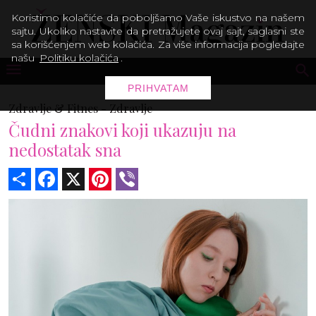
Koristimo kolačiće da poboljšamo Vaše iskustvo na našem
sajtu. Ukoliko nastavite da pretražujete ovaj sajt, saglasni ste
sa korišćenjem web kolačića. Za više informacija pogledajte
našu
Politiku kolačića
.
PRIHVATAM
Zdravlje & Fitnes -
Zdravlje
Čudni znakovi koji ukazuju na
nedostatak sna
Share
Facebook
X
Pinterest
Viber