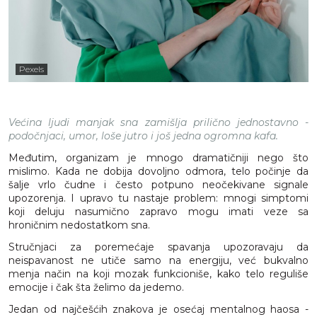
Pexels
Većina ljudi manjak sna zamišlja prilično jednostavno -
podočnjaci, umor, loše jutro i još jedna ogromna kafa.
Međutim, organizam je mnogo dramatičniji nego što
mislimo. Kada ne dobija dovoljno odmora, telo počinje da
šalje vrlo čudne i često potpuno neočekivane signale
upozorenja. I upravo tu nastaje problem: mnogi simptomi
koji deluju nasumično zapravo mogu imati veze sa
hroničnim nedostatkom sna.
Stručnjaci za poremećaje spavanja upozoravaju da
neispavanost ne utiče samo na energiju, već bukvalno
menja način na koji mozak funkcioniše, kako telo reguliše
emocije i čak šta želimo da jedemo.
Jedan od najčešćih znakova je osećaj mentalnog haosa -