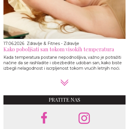
17.06.2026
Zdravlje & Fitnes - Zdravlje
Kako poboljšati san tokom visokih temperatura
Kada temperatura postane nepodnošljiva, važno je potražiti
načine da se rashladite i obezbedite udoban san, kako biste
izbegli nelagodnost i iscrpljenost tokom vrućih letnjih noći.
PRATITE NAS