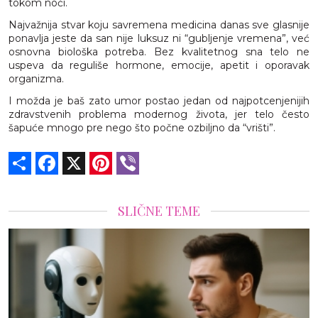
tokom noći.
Najvažnija stvar koju savremena medicina danas sve glasnije
ponavlja jeste da san nije luksuz ni “gubljenje vremena”, već
osnovna biološka potreba. Bez kvalitetnog sna telo ne
uspeva da reguliše hormone, emocije, apetit i oporavak
organizma.
I možda je baš zato umor postao jedan od najpotcenjenijih
zdravstvenih problema modernog života, jer telo često
šapuće mnogo pre nego što počne ozbiljno da “vrišti”.
Share
Facebook
X
Pinterest
Viber
SLIČNE TEME