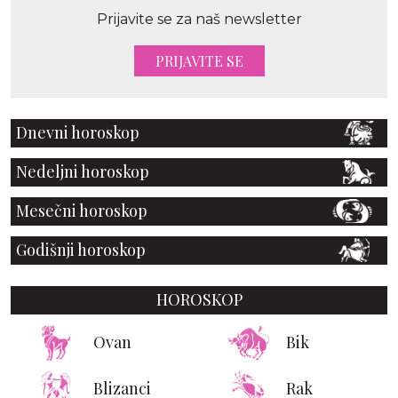
Prijavite se za naš newsletter
PRIJAVITE SE
Dnevni horoskop
Nedeljni horoskop
Mesečni horoskop
Godišnji horoskop
HOROSKOP
Ovan
Bik
Blizanci
Rak