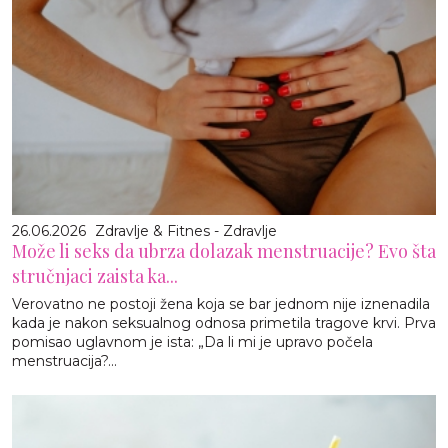
26.06.2026
Zdravlje & Fitnes - Zdravlje
Može li seks da ubrza dolazak menstruacije? Evo šta
stručnjaci zaista ka...
Verovatno ne postoji žena koja se bar jednom nije iznenadila
kada je nakon seksualnog odnosa primetila tragove krvi. Prva
pomisao uglavnom je ista: „Da li mi je upravo počela
menstruacija?...