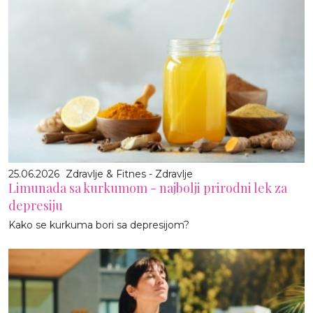
25.06.2026
Zdravlje & Fitnes - Zdravlje
Limunada sa kurkumom - najbolji prirodni lek za
depresiju
Kako se kurkuma bori sa depresijom?