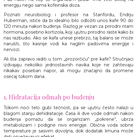
energiju nego sama kofeinska doza.
Poznati neurobiolog i profesor na Stanfordu, Endrju
Huberman, ističe da bi idealno bilo odložiti unos kafe 90 do
120 minuta nakon buđenja. Razlog je vezan za prirodni ritam
hormona, posebno kortizola, koji ujutru prirodno raste kako bi
nas razbudio. Ako se kafa unese prebrzo, taj balans se može
narušiti, što kasnije vodi ka naglim padovima energije i
nervozi.
Ali šta zapravo raditi u tom „prozorčiću“ pre kafe? Stručnjaci
izdvajaju nekoliko jednostavnih navika koje ne zahtevaju
nikakav poseban napor, ali mogu značajno da promene
osećaj tokom dana.
1. Hidratacija odmah po buđenju
Tokom noći telo gubi tečnost, pa se ujutru često nalazi u
blagom stanju dehidratacije. Čaša ili dve vode odmah nakon
buđenja pomažu da se organizam „pokrene“, ubrza
metabolizam i podigne nivo energije. Obična voda sobne
temperature je sasvim dovoljna, dok dodatak limuna može
dati osvežavajući efekat.