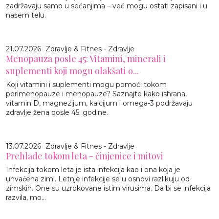
zadržavaju samo u sećanjima – već mogu ostati zapisani i u
našem telu.
21.07.2026
Zdravlje & Fitnes - Zdravlje
Menopauza posle 45: Vitamini, minerali i
suplementi koji mogu olakšati o...
Koji vitamini i suplementi mogu pomoći tokom
perimenopauze i menopauze? Saznajte kako ishrana,
vitamin D, magnezijum, kalcijum i omega-3 podržavaju
zdravlje žena posle 45. godine.
13.07.2026
Zdravlje & Fitnes - Zdravlje
Prehlade tokom leta - činjenice i mitovi
Infekcija tokom leta je ista infekcija kao i ona koja je
uhvaćena zimi. Letnje infekcije se u osnovi razlikuju od
zimskih. One su uzrokovane istim virusima. Da bi se infekcija
razvila, mo...