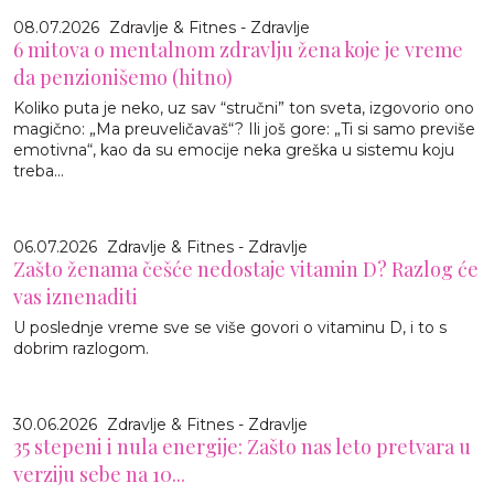
08.07.2026
Zdravlje & Fitnes - Zdravlje
6 mitova o mentalnom zdravlju žena koje je vreme
da penzionišemo (hitno)
Koliko puta je neko, uz sav “stručni” ton sveta, izgovorio ono
magično: „Ma preuveličavaš“? Ili još gore: „Ti si samo previše
emotivna“, kao da su emocije neka greška u sistemu koju
treba...
06.07.2026
Zdravlje & Fitnes - Zdravlje
Zašto ženama češće nedostaje vitamin D? Razlog će
vas iznenaditi
U poslednje vreme sve se više govori o vitaminu D, i to s
dobrim razlogom.
30.06.2026
Zdravlje & Fitnes - Zdravlje
35 stepeni i nula energije: Zašto nas leto pretvara u
verziju sebe na 10...