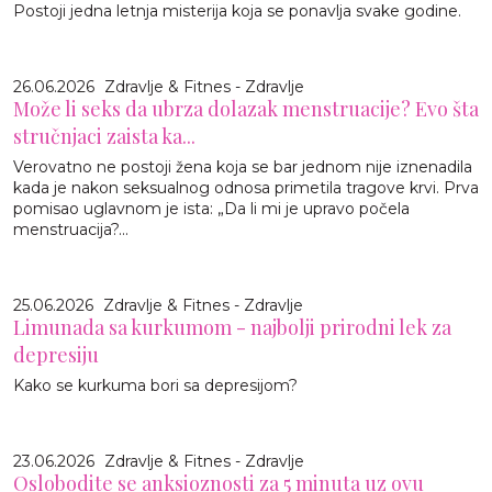
Postoji jedna letnja misterija koja se ponavlja svake godine.
26.06.2026
Zdravlje & Fitnes - Zdravlje
Može li seks da ubrza dolazak menstruacije? Evo šta
stručnjaci zaista ka...
Verovatno ne postoji žena koja se bar jednom nije iznenadila
kada je nakon seksualnog odnosa primetila tragove krvi. Prva
pomisao uglavnom je ista: „Da li mi je upravo počela
menstruacija?...
25.06.2026
Zdravlje & Fitnes - Zdravlje
Limunada sa kurkumom - najbolji prirodni lek za
depresiju
Kako se kurkuma bori sa depresijom?
23.06.2026
Zdravlje & Fitnes - Zdravlje
Oslobodite se anksioznosti za 5 minuta uz ovu