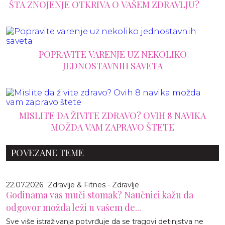
ŠTA ZNOJENJE OTKRIVA O VAŠEM ZDRAVLJU?
POPRAVITE VARENJE UZ NEKOLIKO
JEDNOSTAVNIH SAVETA
MISLITE DA ŽIVITE ZDRAVO? OVIH 8 NAVIKA
MOŽDA VAM ZAPRAVO ŠTETE
POVEZANE TEME
22.07.2026
Zdravlje & Fitnes - Zdravlje
Godinama vas muči stomak? Naučnici kažu da
odgovor možda leži u vašem de...
Sve više istraživanja potvrđuje da se tragovi detinjstva ne