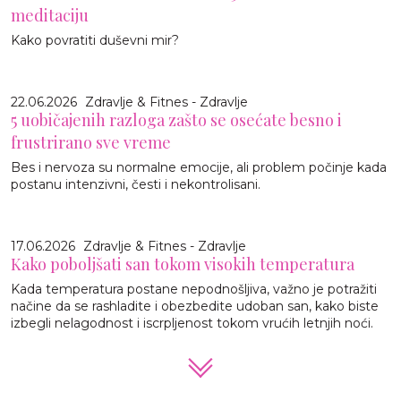
meditaciju
Kako povratiti duševni mir?
22.06.2026
Zdravlje & Fitnes - Zdravlje
5 uobičajenih razloga zašto se osećate besno i
frustrirano sve vreme
Bes i nervoza su normalne emocije, ali problem počinje kada
postanu intenzivni, česti i nekontrolisani.
17.06.2026
Zdravlje & Fitnes - Zdravlje
Kako poboljšati san tokom visokih temperatura
Kada temperatura postane nepodnošljiva, važno je potražiti
načine da se rashladite i obezbedite udoban san, kako biste
izbegli nelagodnost i iscrpljenost tokom vrućih letnjih noći.