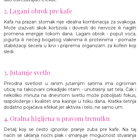
2. Lagani obrok pre kafe
Kafa na prazan stomak nije idealna kombinacija za svakoga.
Može izazvati skok kortizola i dovesti do nervoze ili naglih
promena energije tokom dana. Lagani obrok - poput voća,
jogurta ili nečeg bogatog vlaknima ili proteinima - pomaže
stabilizaciji šećera u krvi i priprema organizam za kofein koji
sledi.
3. Jutarnje svetlo
Prirodna svetlost u ranim jutarnjim satima ima ogroman
uticaj na takozvani cirkadijski ritam - unutrašnji sat tela. Čak i
nekoliko minuta na dnevnom svetlu može poboljšati fokus,
raspoloženje i kvalitet sna kasnije u toku dana. Kratka šetnja
dodatno pojačava efekat jer aktivira i telo, ne samo um.
4. Oralna higijena u pravom trenutku
Detalj koji se često ignoriše: pranje zuba pre kafe. Na taj
način se uklanja noćni plak i smanjuje mogućnost stvaranja