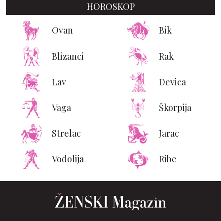
HOROSKOP
Ovan
Bik
Blizanci
Rak
Lav
Devica
Vaga
Škorpija
Strelac
Jarac
Vodolija
Ribe