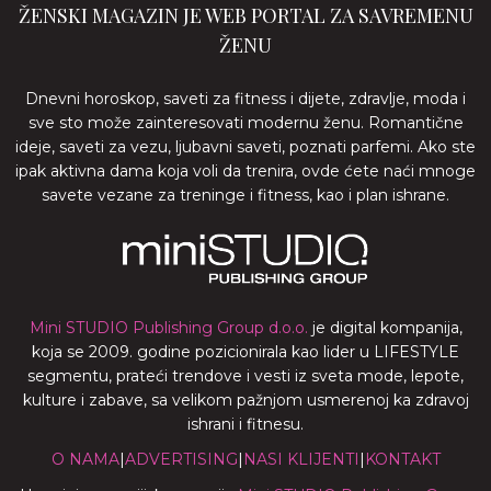
ŽENSKI MAGAZIN JE WEB PORTAL ZA SAVREMENU
ŽENU
Dnevni horoskop, saveti za fitness i dijete, zdravlje, moda i
sve sto može zainteresovati modernu ženu. Romantične
ideje, saveti za vezu, ljubavni saveti, poznati parfemi. Ako ste
ipak aktivna dama koja voli da trenira, ovde ćete naći mnoge
savete vezane za treninge i fitness, kao i plan ishrane.
Mini STUDIO Publishing Group d.o.o.
je digital kompanija,
koja se 2009. godine pozicionirala kao lider u LIFESTYLE
segmentu, prateći trendove i vesti iz sveta mode, lepote,
kulture i zabave, sa velikom pažnjom usmerenoj ka zdravoj
ishrani i fitnesu.
O NAMA
|
ADVERTISING
|
NASI KLIJENTI
|
KONTAKT