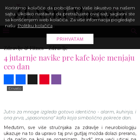
Koristimo kolačiće da poboljšamo Vaše iskustvo na našem
sajtu. Ukoliko nastavite da pretražujete ovaj sajt, saglasni ste
sa korišćenjem web kolačića. Za više informacija pogledajte
našu
Politiku kolačića
.
PRIHVATAM
Zdravlje & Fitnes -
Zdravlje
4 jutarnje navike pre kafe koje menjaju
ceo dan
Share
Facebook
X
Pinterest
Viber
Envato
Jutro za mnoge izgleda gotovo identično - alarm, kuhinja, i
ona prva, „spasonosna“ kafa koja simbolično pokreće dan.
Međutim, sve više stručnjaka za zdravlje i neurobiologiju
ukazuje na to da upravo taj prvi gutljaj možda dolazi prerano,
i da način na koji se organizam „budi“ ima veći uticaj na