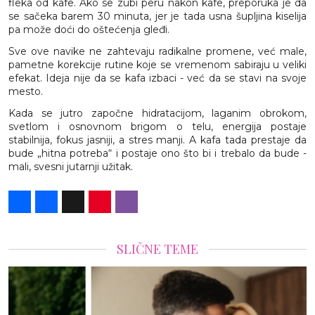
fleka od kafe. Ako se zubi peru nakon kafe, preporuka je da
se sačeka barem 30 minuta, jer je tada usna šupljina kiselija
pa može doći do oštećenja gleđi.
Sve ove navike ne zahtevaju radikalne promene, već male,
pametne korekcije rutine koje se vremenom sabiraju u veliki
efekat. Ideja nije da se kafa izbaci - već da se stavi na svoje
mesto.
Kada se jutro započne hidratacijom, laganim obrokom,
svetlom i osnovnom brigom o telu, energija postaje
stabilnija, fokus jasniji, a stres manji. A kafa tada prestaje da
bude „hitna potreba“ i postaje ono što bi i trebalo da bude -
mali, svesni jutarnji užitak.
Share
Facebook
X
Pinterest
Viber
SLIČNE TEME