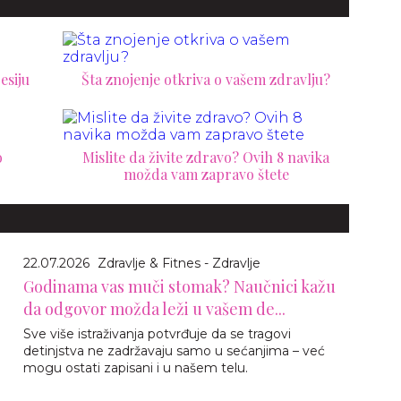
esiju
Šta znojenje otkriva o vašem zdravlju?
o
Mislite da živite zdravo? Ovih 8 navika
možda vam zapravo štete
22.07.2026
Zdravlje & Fitnes - Zdravlje
Godinama vas muči stomak? Naučnici kažu
da odgovor možda leži u vašem de...
Sve više istraživanja potvrđuje da se tragovi
detinjstva ne zadržavaju samo u sećanjima – već
mogu ostati zapisani i u našem telu.