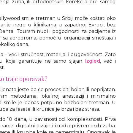
enja zuba, ili ortodontskih korekcija pre samog
llywood smile tretman u Srbiji može koštati oko
manje nego u klinikama u zapadnoj Evropi, bez
ental Toursm nudi i pogodnosti za pacijente iz
r sa aerodroma, pomoć u organizaciji smeštaja i
koliko dana.
– već i stručnost, materijal i dugovečnost. Zato
iju koja garantuje ne samo sjajan
izgled
, već i
st.
iko traje oporavak?
enata jeste da će proces biti bolan ili neprijatan.
im metodama, lokalnoj anesteziji i minimalno
d smile je danas potpuno bezbolan tretman. U
a za fasete ili krunice je brza i bez stresa.
o 10 dana, u zavisnosti od kompleksnosti. Prva
ranje, digitalni dizajn i izradu privremenih zuba.
sete ili krunice koje se cementiraju. Oporavak je