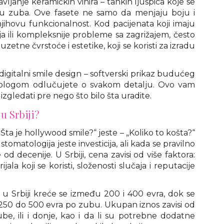
ljanje keramičkih vinira – tankih ljuspica koje se
u zuba. Ove fasete ne samo da menjaju boju i
 njihovu funkcionalnost. Kod pacijenata koji imaju
 ili kompleksnije probleme sa zagrižajem, često
izuzetne čvrstoće i estetike, koji se koristi za izradu
digitalni smile design – softverski prikaz budućeg
ologom odlučujete o svakom detalju. Ovo vam
zgledati pre nego što bilo šta uradite.
u Srbiji?
„Šta je hollywood smile?“ jeste – „Koliko to košta?“
stomatologija jeste investicija, ali kada se pravilno
 od decenije. U Srbiji, cena zavisi od više faktora:
jala koji se koristi, složenosti slučaja i reputacije
 u Srbiji kreće se između 200 i 400 evra, dok se
250 do 500 evra po zubu. Ukupan iznos zavisi od
be, ili i donje, kao i da li su potrebne dodatne