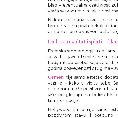
blag – eventualna osetljivost zu
vraća svakodnevnim aktivnostima
Nakon tretmana, savetuje se re
tvrde hrane u prvih nekoliko dana,
osmehu – on će vas verno služiti
Da li se rezultat isplati – i
Estetska stomatologija nije samo z
se za hollywood smile jer su shvat
ljudi, mlade osobe koje žele da 
godina posvećenosti drugima – svi 
Osmeh
nije samo estetski dodata
važnije – kako vi vidite sebe. 
osmehom može pozitivno uticati n
više ne gledaju na holivudski 
transformacije.
Hollywood smile nije samo est
pozitivnom stavu i potpuno n