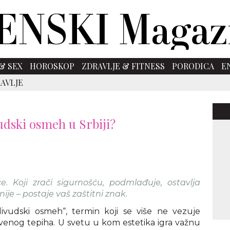
& SEX
HOROSKOP
ZDRAVLJE & FITNESS
PORODICA
E
AVLJE
vudski osmeh u Srbiji?
e. Koji zrači sigurnošću, podmlađuje, ostavlja
nije – postaje vaš zaštitni znak.
ivudski osmeh“, termin koji se više ne vezuje
crvenog tepiha. U svetu u kom estetika igra važnu