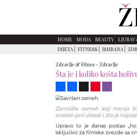
HOME
MODA
BEAUTY
LJUBAV 
DIJETA
FITNESS
ISHRANA
ZDR
Zdravlje & Fitnes -
Zdravlje
Šta je i koliko košta holi
Share
Facebook
X
Pinterest
Viber
Zamislite osmeh koji menja lic
snažan prvi utisak i, što je najvaž
Upravo to je danas postao „hol
isključivo za filmske zvezde sa 