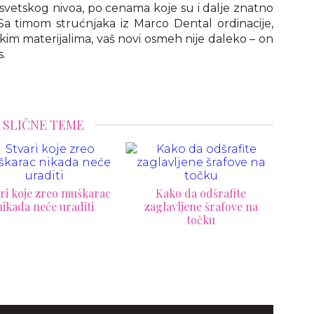
vetskog nivoa, po cenama koje su i dalje znatno
a timom strućnjaka iz Marco Dental ordinacije,
kim materijalima, vaš novi osmeh nije daleko – on
s.
SLIČNE TEME
Kako da odšrafite
C
glavljene šrafove na
točku
ele
Devojke će se za vas lepiti
kao lude ako imate ove
osobine