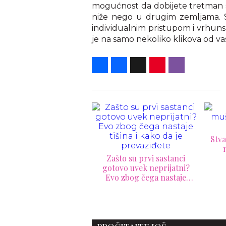
mogućnost da dobijete tretman s
niže nego u drugim zemljama. S
individualnim pristupom i vrhuns
je na samo nekoliko klikova od va
Share
Facebook
X
Pinterest
Viber
Stvari koje zreo muškarac
nikada neće uraditi
za
ašto su prvi sastanci
tovo uvek neprijatni?
vo zbog čega nastaje
tišina i kako da je
prevaziđete