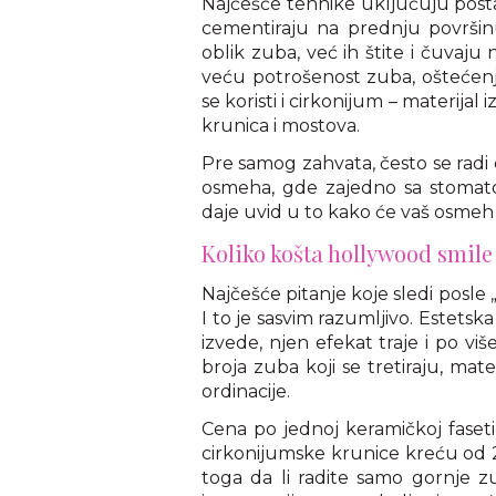
Najčešće tehnike uključuju postav
cementiraju na prednju površin
oblik zuba, već ih štite i čuvaju
veću potrošenost zuba, oštećenja
se koristi i cirkonijum – materijal 
krunica i mostova.
Pre samog zahvata, često se radi 
osmeha, gde zajedno sa stomat
daje uvid u to kako će vaš osmeh i
Koliko košta hollywood smile 
Najčešće pitanje koje sledi posle 
I to je sasvim razumljivo. Estetska 
izvede, njen efekat traje i po više
broja zuba koji se tretiraju, materi
ordinacije.
Cena po jednoj keramičkoj faseti
cirkonijumske krunice kreću od 
toga da li radite samo gornje zu