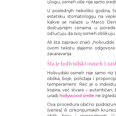
ulogu, osmeh više nije samo sreds
U poslednjih nekoliko godina, Sr
estetsku stomatologiju na viso
kakve se nalaze u Marco Dental
dostupnijim cenama u poređ
odlučuju da svoj osmeh oblikuju
Ali šta zapravo znači „holivudski
ovom tekstu dajemo odgovore n
zavaravanja.
Šta je holivudski osmeh i zaš
Holivudski osmeh nije samo niz b
oblika, boje, položaja i proporc
temperament. Reč je o individua
kopira, već stvara – autentičan,
uradi,
hollywood smile
ne izgleda
Ova procedura obično podrazume
(venira) ili cirkonijumskih krun
oblik, boju i nepravilnosti. U