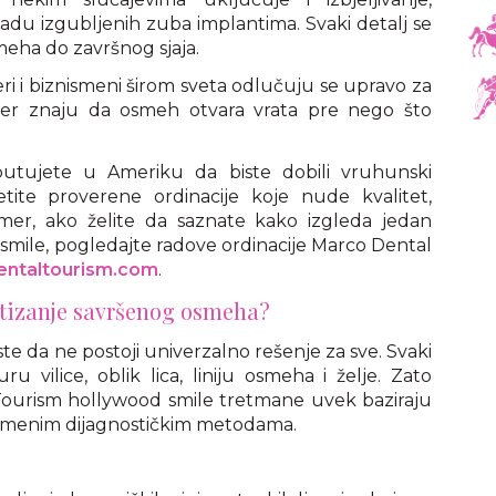
adu izgubljenih zuba implantima. Svaki detalj se
smeha do završnog sjaja.
ri i biznismeni širom sveta odlučuju se upravo za
jer znaju da osmeh otvara vrata pre nego što
putujete u Ameriku da biste dobili vruhunski
ite proverene ordinacije koje nude kvalitet,
imer, ako želite da saznate kako izgleda jedan
mile, pogledajte radove ordinacije Marco Dental
entaltourism.com
.
ostizanje savršenog osmeha?
te da ne postoji univerzalno rešenje za sve. Svaki
u vilice, oblik lica, liniju osmeha i želje. Zato
 Tourism hollywood smile tretmane uvek baziraju
remenim dijagnostičkim metodama.