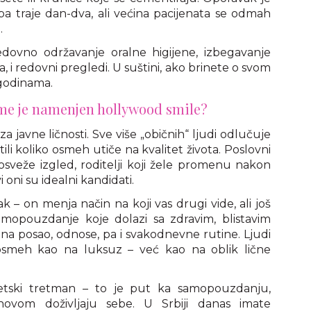
ba traje dan-dva, ali većina pacijenata se odmah
.
dovno održavanje oralne higijene, izbegavanje
 i redovni pregledi. U suštini, ako brinete o svom
 godinama.
 kome je namenjen hollywood smile?
a javne ličnosti. Sve više „običnih“ ljudi odlučuje
ili koliko osmeh utiče na kvalitet života. Poslovni
osveže izgled, roditelji koji žele promenu nakon
oni su idealni kandidati.
k – on menja način na koji vas drugi vide, ali još
Samopouzdanje koje dolazi sa zdravim, blistavim
a posao, odnose, pa i svakodnevne rutine. Ljudi
osmeh kao na luksuz – već kao na oblik lične
etski tretman – to je put ka samopouzdanju,
ovom doživljaju sebe. U Srbiji danas imate