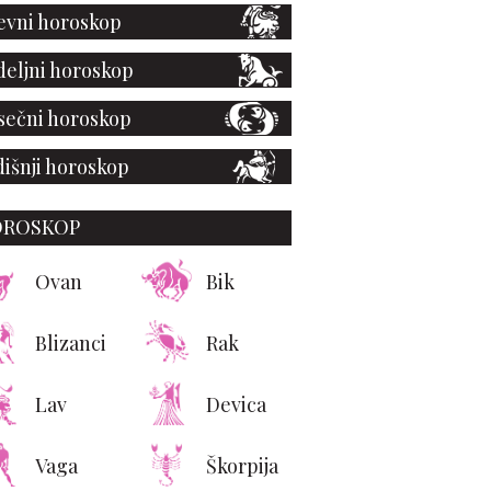
vni horoskop
eljni horoskop
ečni horoskop
išnji horoskop
OROSKOP
Ovan
Bik
Blizanci
Rak
Lav
Devica
Vaga
Škorpija