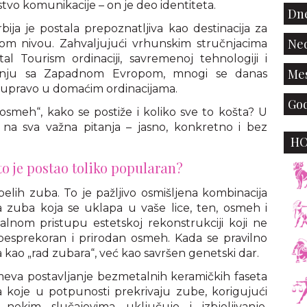
tvo komunikacije – on je deo identiteta.
Dne
bija je postala prepoznatljiva kao destinacija za
Ned
kom nivou. Zahvaljujući vrhunskim stručnjacima
 Tourism ordinaciji, savremenoj tehnologiji i
Mes
enju sa Zapadnom Evropom, mnogi se danas
 upravo u domaćim ordinacijama.
God
 osmeh“, kako se postiže i koliko sve to košta? U
a sva važna pitanja – jasno, konkretno i bez
H
to je postao toliko popularan?
elih zuba. To je pažljivo osmišljena kombinacija
ija zuba koja se uklapa u vaše lice, ten, osmeh i
lnom pristupu estetskoj rekonstrukciji koji ne
 besprekoran i prirodan osmeh. Kada se pravilno
 kao „rad zubara“, već kao savršen genetski dar.
va postavljanje bezmetalnih keramičkih faseta
ica koje u potpunosti prekrivaju zube, korigujući
 nekim slučajevima uključuje i izbjeljivanje,