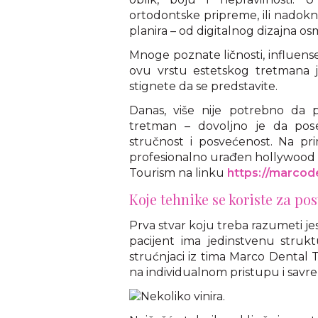
ortodontske pripreme, ili nadokn
planira – od digitalnog dizajna o
Mnoge poznate ličnosti, influense
ovu vrstu estetskog tretmana 
stignete da se predstavite.
Danas, više nije potrebno da 
tretman – dovoljno je da poset
stručnost i posvećenost. Na pr
profesionalno urađen hollywood s
Tourism na linku
https://marcod
Koje tehnike se koriste za p
Prva stvar koju treba razumeti jes
pacijent ima jedinstvenu struktur
strućnjaci iz tima Marco Dental
na individualnom pristupu i sav