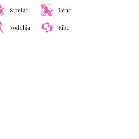
Strelac
Jarac
Vodolija
Ribe