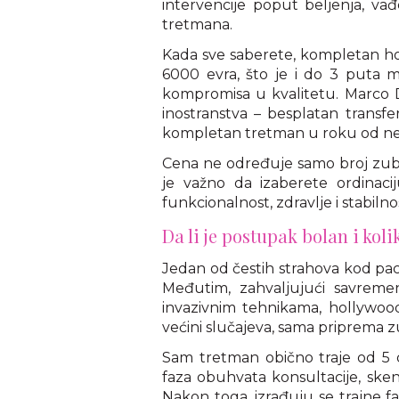
intervencije poput beljenja, vađ
tretmana.
Kada sve saberete, kompletan ho
6000 evra, što je i do 3 puta 
kompromisa u kvalitetu. Marco D
inostranstva – besplatan transfe
kompletan tretman u roku od ne
Cena ne određuje samo broj zuba 
je važno da izaberete ordinac
funkcionalnost, zdravlje i stabilno
Da li je postupak bolan i kol
Jedan od čestih strahova kod pacij
Međutim, zahvaljujući savremen
invazivnim tehnikama, hollywoo
većini slučajeva, sama priprema zub
Sam tretman obično traje od 5 d
faza obuhvata konsultacije, skeni
Nakon toga, izrađuju se trajne fa