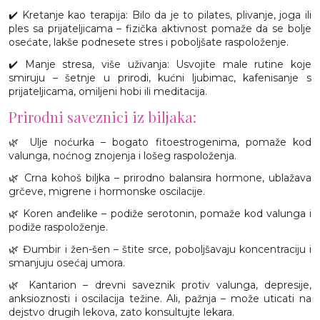
✔️ Kretanje kao terapija: Bilo da je to pilates, plivanje, joga ili
ples sa prijateljicama – fizička aktivnost pomaže da se bolje
osećate, lakše podnesete stres i poboljšate raspoloženje.
✔️ Manje stresa, više uživanja: Usvojite male rutine koje
smiruju – šetnje u prirodi, kućni ljubimac, kafenisanje s
prijateljicama, omiljeni hobi ili meditacija.
Prirodni saveznici iz biljaka:
🌿 Ulje noćurka – bogato fitoestrogenima, pomaže kod
valunga, noćnog znojenja i lošeg raspoloženja.
🌿 Crna kohoš biljka – prirodno balansira hormone, ublažava
grčeve, migrene i hormonske oscilacije.
🌿 Koren anđelike – podiže serotonin, pomaže kod valunga i
podiže raspoloženje.
🌿 Đumbir i žen-šen – štite srce, poboljšavaju koncentraciju i
smanjuju osećaj umora.
🌿 Kantarion – drevni saveznik protiv valunga, depresije,
anksioznosti i oscilacija težine. Ali, pažnja – može uticati na
dejstvo drugih lekova, zato konsultujte lekara.