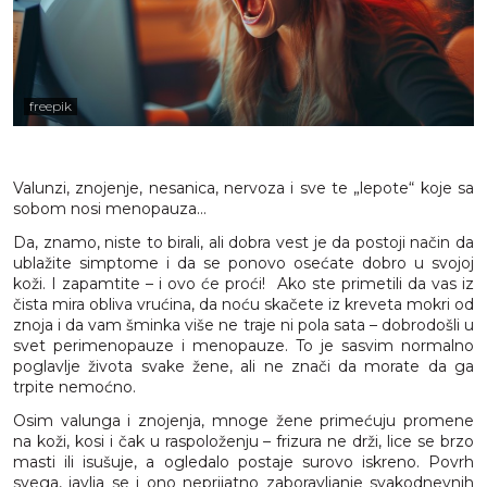
freepik
Valunzi, znojenje, nesanica, nervoza i sve te „lepote“ koje sa
sobom nosi menopauza…
Da, znamo, niste to birali, ali dobra vest je da postoji način da
ublažite simptome i da se ponovo osećate dobro u svojoj
koži. I zapamtite – i ovo će proći! Ako ste primetili da vas iz
čista mira obliva vrućina, da noću skačete iz kreveta mokri od
znoja i da vam šminka više ne traje ni pola sata – dobrodošli u
svet perimenopauze i menopauze. To je sasvim normalno
poglavlje života svake žene, ali ne znači da morate da ga
trpite nemoćno.
Osim valunga i znojenja, mnoge žene primećuju promene
na koži, kosi i čak u raspoloženju – frizura ne drži, lice se brzo
masti ili isušuje, a ogledalo postaje surovo iskreno. Povrh
svega, javlja se i ono neprijatno zaboravljanje svakodnevnih