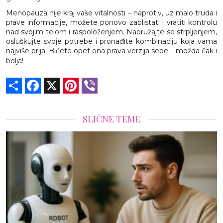
Menopauza nije kraj vaše vitalnosti – naprotiv, uz malo truda i
prave informacije, možete ponovo zablistati i vratiti kontrolu
nad svojim telom i raspoloženjem. Naoružajte se strpljenjem,
osluškujte svoje potrebe i pronađite kombinaciju koja vama
najviše prija. Bićete opet ona prava verzija sebe – možda čak i
bolja!
Share
Facebook
X
Pinterest
Viber
SLIČNE TEME