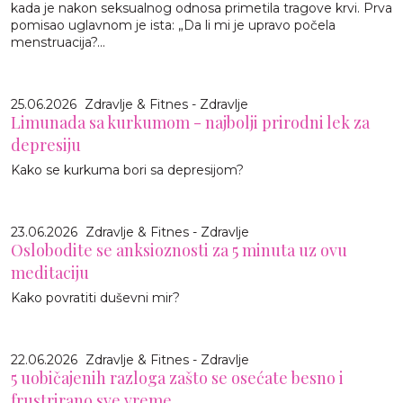
kada je nakon seksualnog odnosa primetila tragove krvi. Prva
pomisao uglavnom je ista: „Da li mi je upravo počela
menstruacija?...
25.06.2026
Zdravlje & Fitnes - Zdravlje
Limunada sa kurkumom - najbolji prirodni lek za
depresiju
Kako se kurkuma bori sa depresijom?
23.06.2026
Zdravlje & Fitnes - Zdravlje
Oslobodite se anksioznosti za 5 minuta uz ovu
meditaciju
Kako povratiti duševni mir?
22.06.2026
Zdravlje & Fitnes - Zdravlje
5 uobičajenih razloga zašto se osećate besno i
frustrirano sve vreme