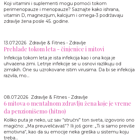
Koji vitamini i suplementi mogu pomoći tokom
perimenopauze i menopauze? Saznajte kako ishrana,
vitamin D, magnezijum, kalcijum i omega-3 podržavaju
zdravlje žena posle 45. godine.
13.07.2026
Zdravlje & Fitnes - Zdravlje
Prehlade tokom leta - činjenice i mitovi
Infekcija tokom leta je ista infekcija kao i ona koja je
uhvaćena zimi. Letnje infekcije se u osnovi razlikuju od
zimskih. One su uzrokovane istim virusima. Da bi se infekcija
razvila, mo...
08.07.2026
Zdravlje & Fitnes - Zdravlje
6 mitova o mentalnom zdravlju žena koje je vreme
da penzionišemo (hitno)
Koliko puta je neko, uz sav “stručni” ton sveta, izgovorio ono
magično: „Ma preuveličavaš“? Ili još gore: „Ti si samo previše
emotivna“, kao da su emocije neka greška u sistemu koju
treba...