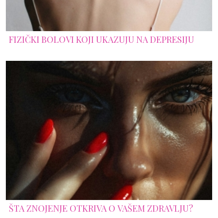
FIZIČKI BOLOVI KOJI UKAZUJU NA DEPRESIJU
ŠTA ZNOJENJE OTKRIVA O VAŠEM ZDRAVLJU?