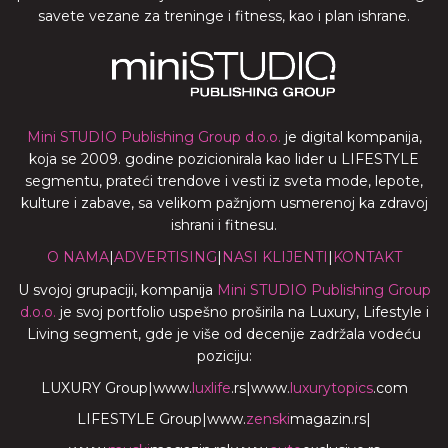
savete vezane za treninge i fitness, kao i plan ishrane.
Mini STUDIO Publishing Group d.o.o.
je digital kompanija,
koja se 2009. godine pozicionirala kao lider u LIFESTYLE
segmentu, prateći trendove i vesti iz sveta mode, lepote,
kulture i zabave, sa velikom pažnjom usmerenoj ka zdravoj
ishrani i fitnesu.
O NAMA
|
ADVERTISING
|
NASI KLIJENTI
|
KONTAKT
U svojoj grupaciji, kompanija
Mini STUDIO Publishing Group
d.o.o.
je svoj portfolio uspešno proširila na Luxury, Lifestyle i
Living segment, gde je više od decenije zadržala vodeću
poziciju:
LUXURY Group
|
www.
luxlife
.rs
|
www.
luxurytopics
.com
LIFESTYLE Group
|
www.
zenski
magazin.rs
|