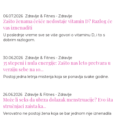
06.07.2026
Zdravlje & Fitnes - Zdravlje
Zašto ženama češće nedostaje vitamin D? Razlog će
vas iznenaditi
U poslednje vreme sve se više govori o vitaminu D, i to s
dobrim razlogom.
30.06.2026
Zdravlje & Fitnes - Zdravlje
35 stepeni i nula energije: Zašto nas leto pretvara u
verziju sebe na 10...
Postoji jedna letnja misterija koja se ponavlja svake godine.
26.06.2026
Zdravlje & Fitnes - Zdravlje
Može li seks da ubrza dolazak menstruacije? Evo šta
stručnjaci zaista ka...
Verovatno ne postoji žena koja se bar jednom nije iznenadila