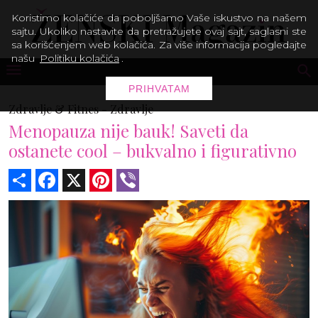
Koristimo kolačiće da poboljšamo Vaše iskustvo na našem
sajtu. Ukoliko nastavite da pretražujete ovaj sajt, saglasni ste
sa korišćenjem web kolačića. Za više informacija pogledajte
našu
Politiku kolačića
.
PRIHVATAM
Zdravlje & Fitnes -
Zdravlje
Menopauza nije bauk! Saveti da
ostanete cool – bukvalno i figurativno
Share
Facebook
X
Pinterest
Viber