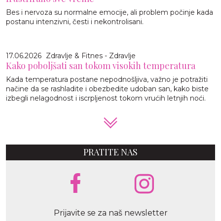
Bes i nervoza su normalne emocije, ali problem počinje kada
postanu intenzivni, česti i nekontrolisani.
17.06.2026
Zdravlje & Fitnes - Zdravlje
Kako poboljšati san tokom visokih temperatura
Kada temperatura postane nepodnošljiva, važno je potražiti
načine da se rashladite i obezbedite udoban san, kako biste
izbegli nelagodnost i iscrpljenost tokom vrućih letnjih noći.
PRATITE NAS
Prijavite se za naš newsletter