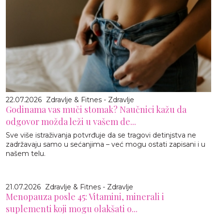
22.07.2026
Zdravlje & Fitnes - Zdravlje
Godinama vas muči stomak? Naučnici kažu da
odgovor možda leži u vašem de...
Sve više istraživanja potvrđuje da se tragovi detinjstva ne
zadržavaju samo u sećanjima – već mogu ostati zapisani i u
našem telu.
21.07.2026
Zdravlje & Fitnes - Zdravlje
Menopauza posle 45: Vitamini, minerali i
suplementi koji mogu olakšati o...