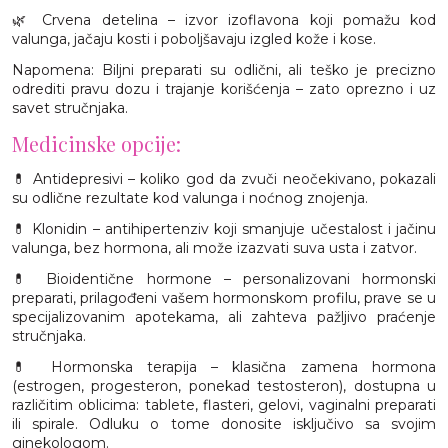
🌿 Crvena detelina – izvor izoflavona koji pomažu kod
valunga, jačaju kosti i poboljšavaju izgled kože i kose.
Napomena: Biljni preparati su odlični, ali teško je precizno
odrediti pravu dozu i trajanje korišćenja – zato oprezno i uz
savet stručnjaka.
Medicinske opcije:
💊 Antidepresivi – koliko god da zvuči neočekivano, pokazali
su odlične rezultate kod valunga i noćnog znojenja.
💊 Klonidin – antihipertenziv koji smanjuje učestalost i jačinu
valunga, bez hormona, ali može izazvati suva usta i zatvor.
💊 Bioidentične hormone – personalizovani hormonski
preparati, prilagođeni vašem hormonskom profilu, prave se u
specijalizovanim apotekama, ali zahteva pažljivo praćenje
stručnjaka.
💊 Hormonska terapija – klasična zamena hormona
(estrogen, progesteron, ponekad testosteron), dostupna u
različitim oblicima: tablete, flasteri, gelovi, vaginalni preparati
ili spirale. Odluku o tome donosite isključivo sa svojim
ginekologom.