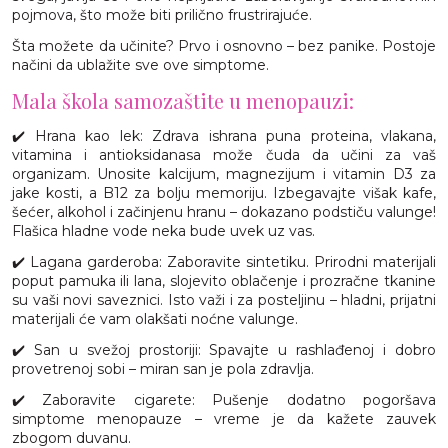
pojmova, što može biti prilično frustrirajuće.
Šta možete da učinite? Prvo i osnovno – bez panike. Postoje
načini da ublažite sve ove simptome.
Mala škola samozaštite u menopauzi:
✔️ Hrana kao lek: Zdrava ishrana puna proteina, vlakana,
vitamina i antioksidanasa može čuda da učini za vaš
organizam. Unosite kalcijum, magnezijum i vitamin D3 za
jake kosti, a B12 za bolju memoriju. Izbegavajte višak kafe,
šećer, alkohol i začinjenu hranu – dokazano podstiču valunge!
Flašica hladne vode neka bude uvek uz vas.
✔️ Lagana garderoba: Zaboravite sintetiku. Prirodni materijali
poput pamuka ili lana, slojevito oblačenje i prozračne tkanine
su vaši novi saveznici. Isto važi i za posteljinu – hladni, prijatni
materijali će vam olakšati noćne valunge.
✔️ San u svežoj prostoriji: Spavajte u rashlađenoj i dobro
provetrenoj sobi – miran san je pola zdravlja.
✔️ Zaboravite cigarete: Pušenje dodatno pogoršava
simptome menopauze – vreme je da kažete zauvek
zbogom duvanu.