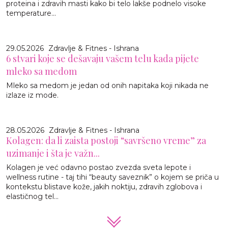
proteina i zdravih masti kako bi telo lakše podnelo visoke
temperature...
29.05.2026
Zdravlje & Fitnes - Ishrana
6 stvari koje se dešavaju vašem telu kada pijete
mleko sa medom
Mleko sa medom je jedan od onih napitaka koji nikada ne
izlaze iz mode.
28.05.2026
Zdravlje & Fitnes - Ishrana
Kolagen: da li zaista postoji “savršeno vreme” za
uzimanje i šta je važn...
Kolagen je već odavno postao zvezda sveta lepote i
wellness rutine - taj tihi “beauty saveznik” o kojem se priča u
kontekstu blistave kože, jakih noktiju, zdravih zglobova i
elastičnog tel...