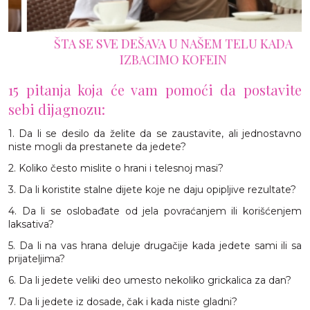
ŠTA SE SVE DEŠAVA U NAŠEM TELU KADA
IZBACIMO KOFEIN
15 pitanja koja će vam pomoći da postavite
sebi dijagnozu:
1. Da li se desilo da želite da se zaustavite, ali jednostavno
niste mogli da prestanete da jedete?
2. Koliko često mislite o hrani i telesnoj masi?
3. Da li koristite stalne dijete koje ne daju opipljive rezultate?
4. Da li se oslobađate od jela povraćanjem ili korišćenjem
laksativa?
5. Da li na vas hrana deluje drugačije kada jedete sami ili sa
prijateljima?
6. Da li jedete veliki deo umesto nekoliko grickalica za dan?
7. Da li jedete iz dosade, čak i kada niste gladni?