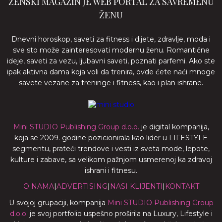
ŽENSKI MAGAZIN JE WEB PORTAL ZA SAVREMENU
ŽENU
Dnevni horoskop, saveti za fitness i dijete, zdravlje, moda i
sve sto može zainteresovati modernu ženu. Romantične
ideje, saveti za vezu, ljubavni saveti, poznati parfemi. Ako ste
ipak aktivna dama koja voli da trenira, ovde ćete naći mnoge
savete vezane za treninge i fitness, kao i plan ishrane.
Mini STUDIO Publishing Group d.o.o.
je digital kompanija,
koja se 2009. godine pozicionirala kao lider u LIFESTYLE
segmentu, prateći trendove i vesti iz sveta mode, lepote,
kulture i zabave, sa velikom pažnjom usmerenoj ka zdravoj
ishrani i fitnesu.
O NAMA
|
ADVERTISING
|
NASI KLIJENTI
|
KONTAKT
U svojoj grupaciji, kompanija
Mini STUDIO Publishing Group
d.o.o.
je svoj portfolio uspešno proširila na Luxury, Lifestyle i