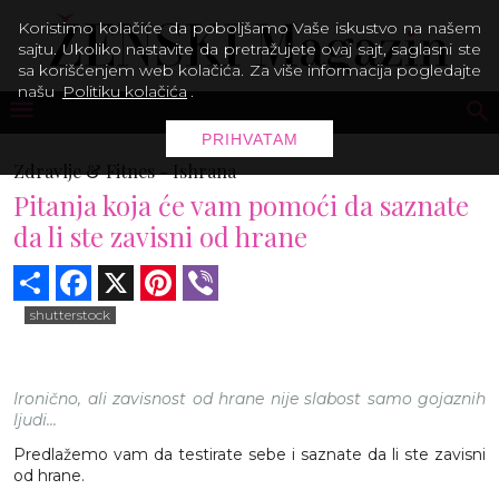
Koristimo kolačiće da poboljšamo Vaše iskustvo na našem
sajtu. Ukoliko nastavite da pretražujete ovaj sajt, saglasni ste
sa korišćenjem web kolačića. Za više informacija pogledajte
našu
Politiku kolačića
.
PRIHVATAM
Zdravlje & Fitnes -
Ishrana
Pitanja koja će vam pomoći da saznate
da li ste zavisni od hrane
Share
Facebook
X
Pinterest
Viber
shutterstock
Ironično, ali zavisnost od hrane nije slabost samo gojaznih
ljudi...
Predlažemo vam da testirate sebe i saznate da li ste zavisni
od hrane.