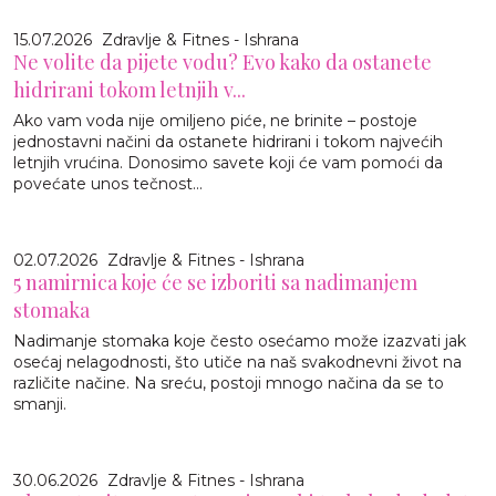
15.07.2026
Zdravlje & Fitnes - Ishrana
Ne volite da pijete vodu? Evo kako da ostanete
hidrirani tokom letnjih v...
Ako vam voda nije omiljeno piće, ne brinite – postoje
jednostavni načini da ostanete hidrirani i tokom najvećih
letnjih vrućina. Donosimo savete koji će vam pomoći da
povećate unos tečnost...
02.07.2026
Zdravlje & Fitnes - Ishrana
5 namirnica koje će se izboriti sa nadimanjem
stomaka
Nadimanje stomaka koje često osećamo može izazvati jak
osećaj nelagodnosti, što utiče na naš svakodnevni život na
različite načine. Na sreću, postoji mnogo načina da se to
smanji.
30.06.2026
Zdravlje & Fitnes - Ishrana