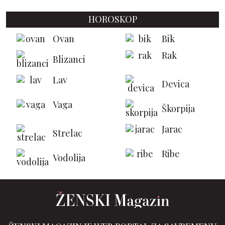
HOROSKOP
Ovan
Bik
Rak
Blizanci
Lav
Devica
Vaga
Škorpija
Jarac
Strelac
Ribe
Vodolija