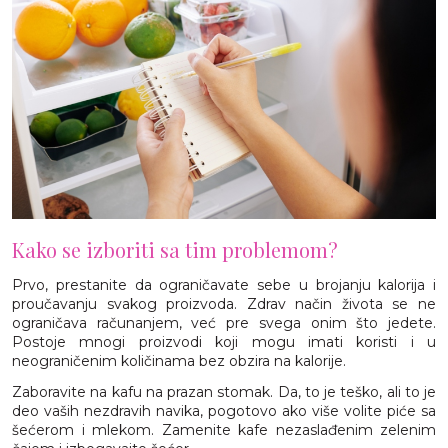
Kako se izboriti sa tim problemom?
Prvo, prestanite da ograničavate sebe u brojanju kalorija i
proučavanju svakog proizvoda. Zdrav način života se ne
ograničava računanjem, već pre svega onim što jedete.
Postoje mnogi proizvodi koji mogu imati koristi i u
neograničenim količinama bez obzira na kalorije.
Zaboravite na kafu na prazan stomak. Da, to je teško, ali to je
deo vaših nezdravih navika, pogotovo ako više volite piće sa
šećerom i mlekom. Zamenite kafe nezaslađenim zelenim