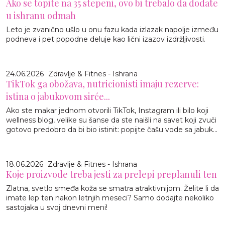
Ako se topite na 35 stepeni, ovo bi trebalo da dodate
u ishranu odmah
Leto je zvanično ušlo u onu fazu kada izlazak napolje između
podneva i pet popodne deluje kao lični izazov izdržljivosti.
24.06.2026
Zdravlje & Fitnes - Ishrana
TikTok ga obožava, nutricionisti imaju rezerve:
istina o jabukovom sirće...
Ako ste makar jednom otvorili TikTok, Instagram ili bilo koji
wellness blog, velike su šanse da ste naišli na savet koji zvuči
gotovo predobro da bi bio istinit: popijte čašu vode sa jabuk...
18.06.2026
Zdravlje & Fitnes - Ishrana
Koje proizvode treba jesti za prelepi preplanuli ten
Zlatna, svetlo smeđa koža se smatra atraktivnijom. Želite li da
imate lep ten nakon letnjih meseci? Samo dodajte nekoliko
sastojaka u svoj dnevni meni!