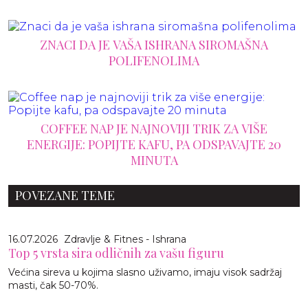
ZNACI DA JE VAŠA ISHRANA SIROMAŠNA
POLIFENOLIMA
COFFEE NAP JE NAJNOVIJI TRIK ZA VIŠE
ENERGIJE: POPIJTE KAFU, PA ODSPAVAJTE 20
MINUTA
POVEZANE TEME
16.07.2026
Zdravlje & Fitnes - Ishrana
Top 5 vrsta sira odličnih za vašu figuru
Većina sireva u kojima slasno uživamo, imaju visok sadržaj
masti, čak 50-70%.