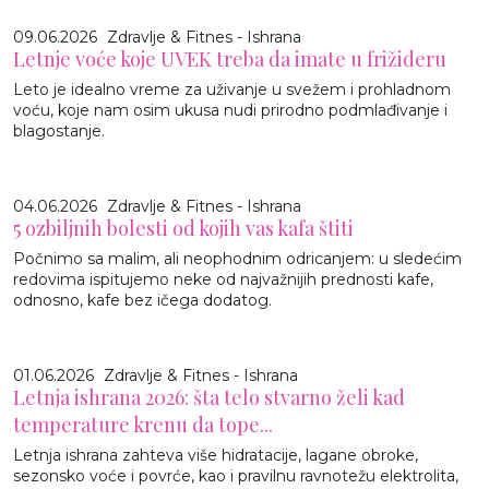
09.06.2026
Zdravlje & Fitnes - Ishrana
Letnje voće koje UVEK treba da imate u frižideru
Leto je idealno vreme za uživanje u svežem i prohladnom
voću, koje nam osim ukusa nudi prirodno podmlađivanje i
blagostanje.
04.06.2026
Zdravlje & Fitnes - Ishrana
5 ozbiljnih bolesti od kojih vas kafa štiti
Počnimo sa malim, ali neophodnim odricanjem: u sledećim
redovima ispitujemo neke od najvažnijih prednosti kafe,
odnosno, kafe bez ičega dodatog.
01.06.2026
Zdravlje & Fitnes - Ishrana
Letnja ishrana 2026: šta telo stvarno želi kad
temperature krenu da tope...
Letnja ishrana zahteva više hidratacije, lagane obroke,
sezonsko voće i povrće, kao i pravilnu ravnotežu elektrolita,