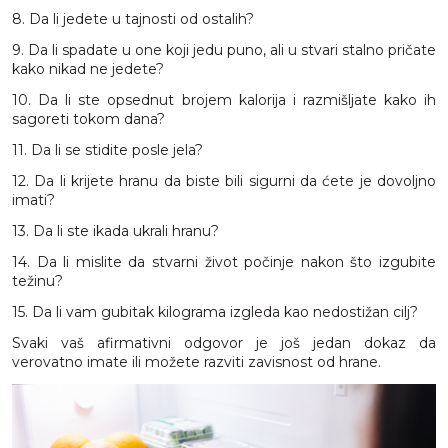
8. Da li jedete u tajnosti od ostalih?
9. Da li spadate u one koji jedu puno, ali u stvari stalno pričate
kako nikad ne jedete?
10. Da li ste opsednut brojem kalorija i razmišljate kako ih
sagoreti tokom dana?
11. Da li se stidite posle jela?
12. Da li krijete hranu da biste bili sigurni da ćete je dovoljno
imati?
13. Da li ste ikada ukrali hranu?
14. Da li mislite da stvarni život počinje nakon što izgubite
težinu?
15. Da li vam gubitak kilograma izgleda kao nedostižan cilj?
Svaki vaš afirmativni odgovor je još jedan dokaz da
verovatno imate ili možete razviti zavisnost od hrane.