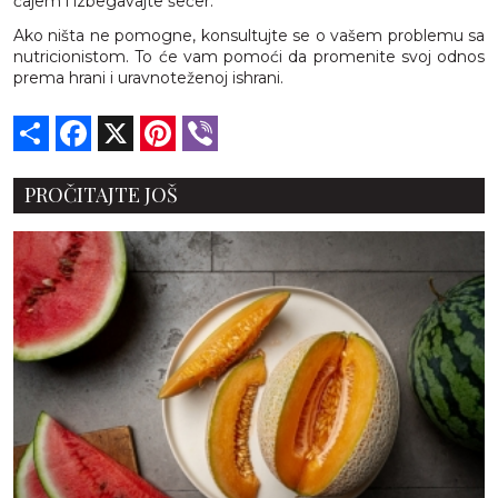
čajem i izbegavajte šećer.
Ako ništa ne pomogne, konsultujte se o vašem problemu sa
nutricionistom. To će vam pomoći da promenite svoj odnos
prema hrani i uravnoteženoj ishrani.
Share
Facebook
X
Pinterest
Viber
PROČITAJTE JOŠ