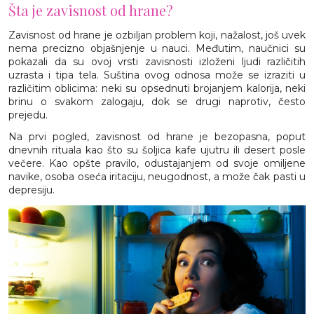
Šta je zavisnost od hrane?
Zavisnost od hrane je ozbiljan problem koji, nažalost, još uvek
nema precizno objašnjenje u nauci. Međutim, naučnici su
pokazali da su ovoj vrsti zavisnosti izloženi ljudi različitih
uzrasta i tipa tela. Suština ovog odnosa može se izraziti u
različitim oblicima: neki su opsednuti brojanjem kalorija, neki
brinu o svakom zalogaju, dok se drugi naprotiv, često
prejedu.
Na prvi pogled, zavisnost od hrane je bezopasna, poput
dnevnih rituala kao što su šoljica kafe ujutru ili desert posle
večere. Kao opšte pravilo, odustajanjem od svoje omiljene
navike, osoba oseća iritaciju, neugodnost, a može čak pasti u
depresiju.