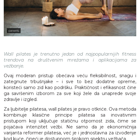
pexels
Wall pilates je trenutno jedan od najpopularnijih fitness
trendova na društvenim mrežama i aplikacijama za
vežbanje.
Ovaj moderan pristup obećava veću fleksibilnost, snagu i
zategnute trbušnjake – i sve to bez dodatne opreme,
koristeći samo zid kao podršku. Praktičnost i efikasnost čine
ga savršenim izborom za sve koji žele da unaprede svoje
zdravlje i izgled.
Za ljubitelje pilatesa, wall pilates je pravo otkriće. Ova metoda
kombinuje klasične principe pilatesa sa inovativnim
pristupom koji uključuje statičnu otpornost zida, čime se
pojačava intenzitet vežbi. Ne samo da je ekonomičnija
varijanta reformer pilatesa, već je i jednostavna za izvođenje
kod kuće, čineći je dostupnom širokom spektru vežbača.