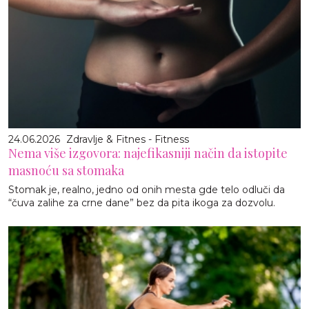
24.06.2026
Zdravlje & Fitnes - Fitness
Nema više izgovora: najefikasniji način da istopite
masnoću sa stomaka
Stomak je, realno, jedno od onih mesta gde telo odluči da
“čuva zalihe za crne dane” bez da pita ikoga za dozvolu.