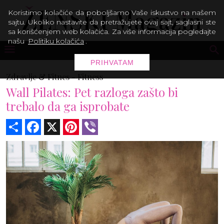
Koristimo kolačiće da poboljšamo Vaše iskustvo na našem
sajtu. Ukoliko nastavite da pretražujete ovaj sajt, saglasni ste
sa korišćenjem web kolačića. Za više informacija pogledajte
našu
Politiku kolačića
.
PRIHVATAM
Zdravlje & Fitnes -
Fitness
Wall Pilates: Pet razloga zašto bi
trebalo da ga isprobate
Share
Facebook
X
Pinterest
Viber