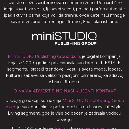
sve sto može zainteresovati modernu ženu. Romantične
ideje, saveti za vezu, ljubavni saveti, poznati parfemi. Ako ste
ipak aktivna dama koja voli da trenira, ovde ćete naći mnoge
savete vezane za treninge i fitness, kao i plan ishrane.
Mini STUDIO Publishing Group d.o.o.
je digital kompanija,
koja se 2009. godine pozicionirala kao lider u LIFESTYLE
segmentu, prateći trendove i vesti iz sveta mode, lepote,
kulture i zabave, sa velikom pažnjom usmerenoj ka zdravoj
ishrani i fitnesu.
O NAMA
|
ADVERTISING
|
NASI KLIJENTI
|
KONTAKT
U svojoj grupaciji, kompanija
Mini STUDIO Publishing Group
d.o.o.
je svoj portfolio uspešno proširila na Luxury, Lifestyle i
Living segment, gde je više od decenije zadržala vodeću
poziciju:
LUXURY Group
|
www.
luxlife
.rs
|
www.
luxurytopics
.com