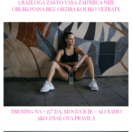
5 RAZLOGA ZAŠTO VAŠA ZADNJICA NIJE
OBLIKOVANA BEZ OBZIRA KOLIKO VEŽBATE
TRENING NA +35? DA, MOGUĆE JE - ALI SAMO
AKO ZNAŠ OVA PRAVILA