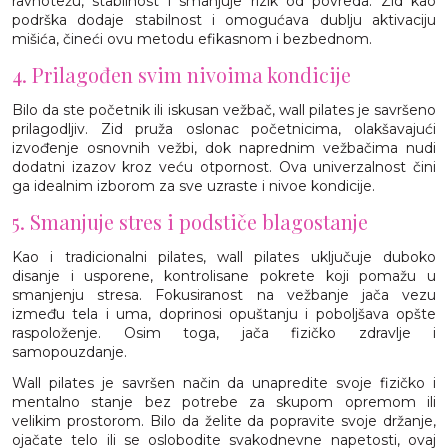
ravnotežu, stabilnost i smanjuje rizik od povreda. Zid kao
podrška dodaje stabilnost i omogućava dublju aktivaciju
mišića, čineći ovu metodu efikasnom i bezbednom.
4. Prilagođen svim nivoima kondicije
Bilo da ste početnik ili iskusan vežbač, wall pilates je savršeno
prilagodljiv. Zid pruža oslonac početnicima, olakšavajući
izvođenje osnovnih vežbi, dok naprednim vežbačima nudi
dodatni izazov kroz veću otpornost. Ova univerzalnost čini
ga idealnim izborom za sve uzraste i nivoe kondicije.
5. Smanjuje stres i podstiče blagostanje
Kao i tradicionalni pilates, wall pilates uključuje duboko
disanje i usporene, kontrolisane pokrete koji pomažu u
smanjenju stresa. Fokusiranost na vežbanje jača vezu
između tela i uma, doprinosi opuštanju i poboljšava opšte
raspoloženje. Osim toga, jača fizičko zdravlje i
samopouzdanje.
Wall pilates je savršen način da unapredite svoje fizičko i
mentalno stanje bez potrebe za skupom opremom ili
velikim prostorom. Bilo da želite da popravite svoje držanje,
ojačate telo ili se oslobodite svakodnevne napetosti, ovaj