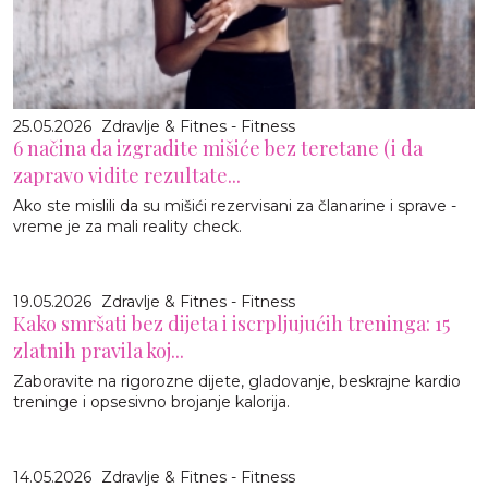
25.05.2026
Zdravlje & Fitnes - Fitness
6 načina da izgradite mišiće bez teretane (i da
zapravo vidite rezultate...
Ako ste mislili da su mišići rezervisani za članarine i sprave -
vreme je za mali reality check.
19.05.2026
Zdravlje & Fitnes - Fitness
Kako smršati bez dijeta i iscrpljujućih treninga: 15
zlatnih pravila koj...
Zaboravite na rigorozne dijete, gladovanje, beskrajne kardio
treninge i opsesivno brojanje kalorija.
14.05.2026
Zdravlje & Fitnes - Fitness