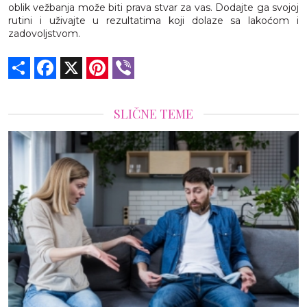
oblik vežbanja može biti prava stvar za vas. Dodajte ga svojoj
rutini i uživajte u rezultatima koji dolaze sa lakoćom i
zadovoljstvom.
Share
Facebook
X
Pinterest
Viber
SLIČNE TEME