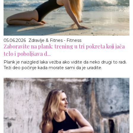
05.06.2026
Zdravlje & Fitnes - Fitness
Zaboravite na plank: trening u tri pokreta koji jača
telo i poboljšava d...
Plank je naizgled laka vežba ako vidite da neko drugi to radi.
Teži deo počinje kada morate sami da je uradite.