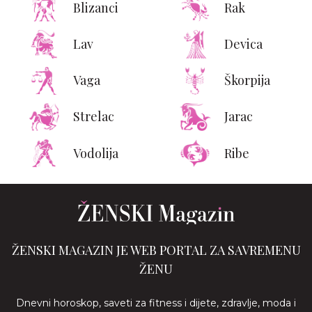
Blizanci
Rak
Lav
Devica
Vaga
Škorpija
Strelac
Jarac
Vodolija
Ribe
ŽENSKI MAGAZIN JE WEB PORTAL ZA SAVREMENU
ŽENU
Dnevni horoskop, saveti za fitness i dijete, zdravlje, moda i