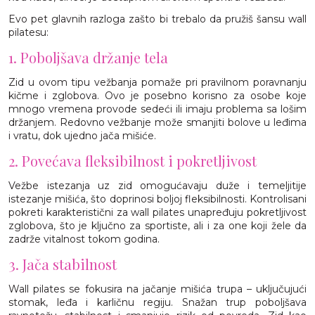
Evo pet glavnih razloga zašto bi trebalo da pružiš šansu wall
pilatesu:
1. Poboljšava držanje tela
Zid u ovom tipu vežbanja pomaže pri pravilnom poravnanju
kičme i zglobova. Ovo je posebno korisno za osobe koje
mnogo vremena provode sedeći ili imaju problema sa lošim
držanjem. Redovno vežbanje može smanjiti bolove u leđima
i vratu, dok ujedno jača mišiće.
2. Povećava fleksibilnost i pokretljivost
Vežbe istezanja uz zid omogućavaju duže i temeljitije
istezanje mišića, što doprinosi boljoj fleksibilnosti. Kontrolisani
pokreti karakteristični za wall pilates unapređuju pokretljivost
zglobova, što je ključno za sportiste, ali i za one koji žele da
zadrže vitalnost tokom godina.
3. Jača stabilnost
Wall pilates se fokusira na jačanje mišića trupa – uključujući
stomak, leđa i karličnu regiju. Snažan trup poboljšava