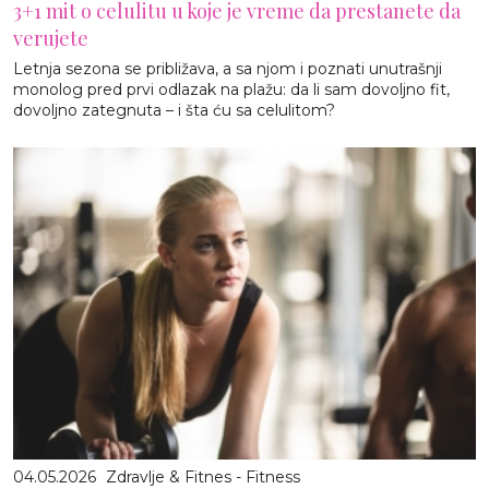
3+1 mit o celulitu u koje je vreme da prestanete da
verujete
Letnja sezona se približava, a sa njom i poznati unutrašnji
monolog pred prvi odlazak na plažu: da li sam dovoljno fit,
dovoljno zategnuta – i šta ću sa celulitom?
04.05.2026
Zdravlje & Fitnes - Fitness