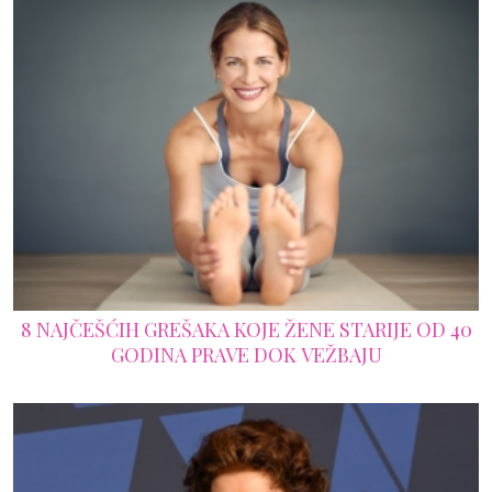
8 NAJČEŠĆIH GREŠAKA KOJE ŽENE STARIJE OD 40
GODINA PRAVE DOK VEŽBAJU