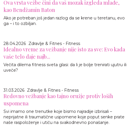
Ova vrsta vežbe čini da vaš mozak izgleda mlađe,
kao Bendžamin Baton
Ako je potreban još jedan razlog da se krene u teretanu, evo
ga – i to ozbiljan.
28.04.2026
Zdravlje & Fitnes - Fitness
Idealno vreme za vežbanje nije isto za sve: Evo kada
vaše telo daje najb...
Večita dilema fitness sveta glasi: da li je bolje trenirati ujutru ili
uveče?
31.03.2026
Zdravlje & Fitnes - Fitness
Redovno vežbanje kao tajno oružje protiv loših
uspomena
Svi imamo one trenutke koje bismo najradije izbrisali –
neprijatne ili traumatične uspomene koje poput senke prate
naše raspoloženje i utiču na svakodnevno ponašanje.