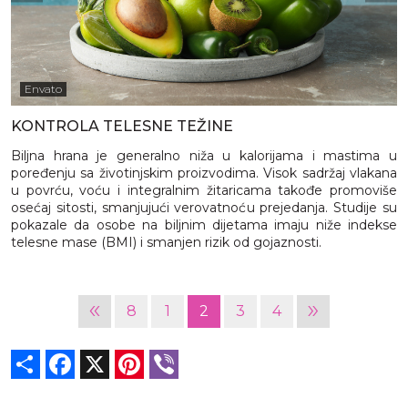
Envato
KONTROLA TELESNE TEŽINE
Biljna hrana je generalno niža u kalorijama i mastima u
poređenju sa životinjskim proizvodima. Visok sadržaj vlakana
u povrću, voću i integralnim žitaricama takođe promoviše
osećaj sitosti, smanjujući verovatnoću prejedanja. Studije su
pokazale da osobe na biljnim dijetama imaju niže indekse
telesne mase (BMI) i smanjen rizik od gojaznosti.
«
»
8
1
2
3
4
Share
Facebook
X
Pinterest
Viber