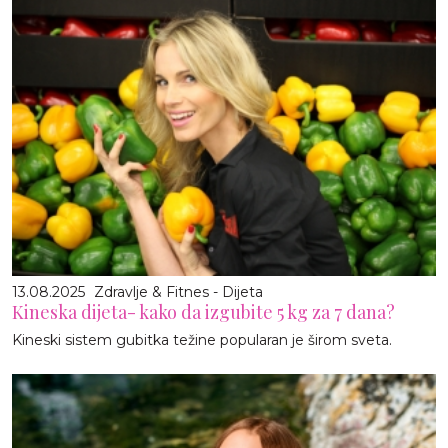
13.08.2025
Zdravlje & Fitnes - Dijeta
Kineska dijeta- kako da izgubite 5 kg za 7 dana?
Kineski sistem gubitka težine popularan je širom sveta.