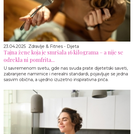
23.04.2025
Zdravlje & Fitnes - Dijeta
Tajna žene koja je smršala 16 kilograma – a nije se
odrekla ni pomfrita...
U savremenom svetu, gde nas svuda prate dijetetski saveti,
zabranjene namirnice i nerealni standardi, pojavljuje se jedna
sasvim obična, a ujedno izuzetno inspirativna priča.