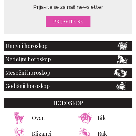
Prijavite se za naš newsletter
PRIJAVITE SE
Dnevni horoskop
Nedeljni horoskop
Mesečni horoskop
Godišnji horoskop
HOROSKOP
Ovan
Bik
Blizanci
Rak