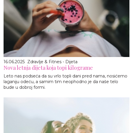
16.06.2025
Zdravlje & Fitnes - Dijeta
Nova letnja dijeta koja topi kilograme
Leto nas podseća da su vrlo topli dani pred nama, nosićemo
laganiju odeću, a samim tim neophodno je da naše telo
bude u dobroj formi.