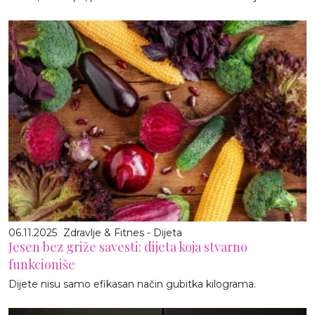
06.11.2025
Zdravlje & Fitnes - Dijeta
Jesen bez griže savesti: dijeta koja stvarno
funkcioniše
Dijete nisu samo efikasan način gubitka kilograma.