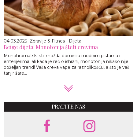
04.03.2025
Zdravlje & Fitnes - Dijeta
Beige dijeta: Monotonija šteti crevima
Monohromatski stil možda dominira modnim pistama i
enterijerima, ali kada je reč o ishrani, monotonija nikako nije
poželjan trend! Vaša creva vape za raznolikošću, a što je vaš
tanjir šare...
PRATITE NAS