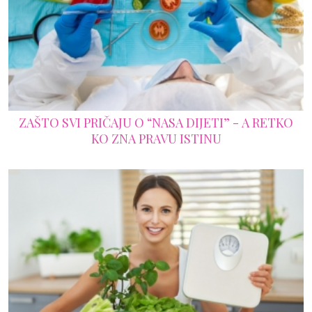
ZAŠTO SVI PRIČAJU O “NASA DIJETI” - A RETKO
KO ZNA PRAVU ISTINU