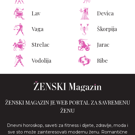
Lav
Devica
Vaga
Škorpija
Strelac
Jarac
Vodolija
Ribe
ŽENSKI MAGAZIN JE WEB PORTAL ZA SAVREMENU
ŽENU
Dnevni horoskop, saveti za fitness i dijete, zdravlje, moda i
sve sto može zainteresovati modernu ženu. Romantične