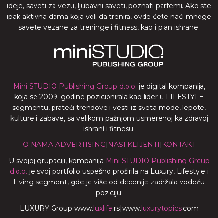
ideje, saveti za vezu, ljubavni saveti, poznati parfemi. Ako ste
ipak aktivna dama koja voli da trenira, ovde ćete naći mnoge
savete vezane za treninge i fitness, kao i plan ishrane.
Mini STUDIO Publishing Group d.o.o.
je digital kompanija,
koja se 2009. godine pozicionirala kao lider u LIFESTYLE
segmentu, prateći trendove i vesti iz sveta mode, lepote,
kulture i zabave, sa velikom pažnjom usmerenoj ka zdravoj
ishrani i fitnesu.
O NAMA
|
ADVERTISING
|
NASI KLIJENTI
|
KONTAKT
U svojoj grupaciji, kompanija
Mini STUDIO Publishing Group
d.o.o.
je svoj portfolio uspešno proširila na Luxury, Lifestyle i
Living segment, gde je više od decenije zadržala vodeću
poziciju:
LUXURY Group
|
www.
luxlife
.rs
|
www.
luxurytopics
.com