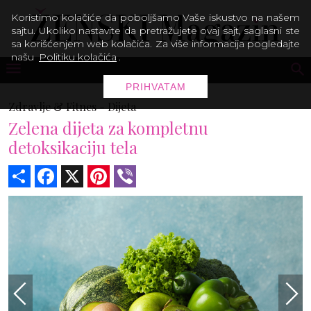
Koristimo kolačiće da poboljšamo Vaše iskustvo na našem
sajtu. Ukoliko nastavite da pretražujete ovaj sajt, saglasni ste
sa korišćenjem web kolačića. Za više informacija pogledajte
našu
Politiku kolačića
.
PRIHVATAM
Zdravlje & Fitnes -
Dijeta
Zelena dijeta za kompletnu
detoksikaciju tela
Share
Facebook
X
Pinterest
Viber