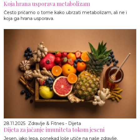
Koja hrana usporava metabolizam
Često pričamo o tome kako ubrzati metabolizam, ali ne i
koja ga hrana usporava.
28.11.2025
Zdravlje & Fitnes - Dijeta
Dijeta za jačanje imuniteta tokom jeseni
Jesen, iako lepa, ponekad loše utiče na naše zdravlje.