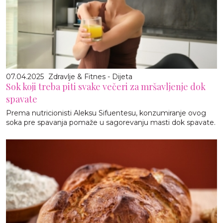
07.04.2025
Zdravlje & Fitnes - Dijeta
Sok koji treba piti svake večeri za mršavljenje dok
spavate
Prema nutricionisti Aleksu Sifuentesu, konzumiranje ovog
soka pre spavanja pomaže u sagorevanju masti dok spavate.