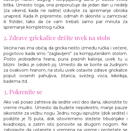
bitka. Umesto toga, ona preporučuje da jedan dan u nedelji
(za vikend, kada ne radite) izdvojite za spremanje obroka
unapred. Kada ih pripremite, odmah ih sklonite u zamrzivač
ili frižider, tako da će vam trebati samo par minuta za
spremanje kompletnog ručka.
2. Zdrave grickalice držite uvek na stolu
Većina nas ima običaj da gricka nešto između ručka i večere,
pogotovo kada smo “zaglavljeni” za kompjuterskim stolom.
Pošto jeobrađena hrana, puna praznih kalorija, uvek tu u
blizini teško je odoleti joj. Umesto da se borite sa žudnjom
za ovakvom hranom, na stolu uvek ostavite zdrave grickalice
poput ovsenih pahuljiva, žitarica, svežeg voća, kikirikija,
badema itd.
3. Pokrenite se
Ako vaš posao zahteva da sedite veći deo dana, iskoristite to
vreme mudro. Umesto da budete nepokretni, manje pauze
iskoristite za vežbu nogu. Jednu nogu ispružite (dok sedite) i
podižite je 15 puta, dok istovremeno stežete trbušnjake i
kvadriceps, a zatim isto ponovite sa drugom nogom. Ne
zaboravite da ustanete s vremena na vreme i prošetate se