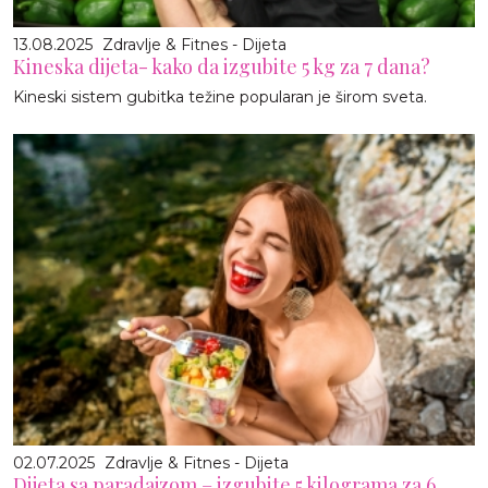
13.08.2025
Zdravlje & Fitnes - Dijeta
Kineska dijeta- kako da izgubite 5 kg za 7 dana?
Kineski sistem gubitka težine popularan je širom sveta.
02.07.2025
Zdravlje & Fitnes - Dijeta
Dijeta sa paradajzom – izgubite 5 kilograma za 6