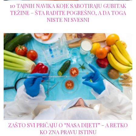
10 TAJNIH NAVIKA KOJE SABOTIRAJU GUBITAK
TEŽINE – ŠTA RADITE POGREŠNO, A DA TOGA
NISTE NI SVESNI
ZAŠTO SVI PRIČAJU O “NASA DIJETI” - A RETKO
KO ZNA PRAVU ISTINU