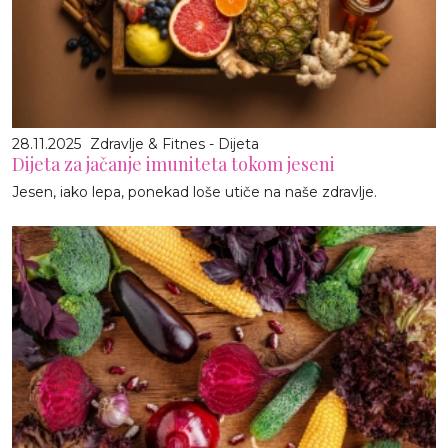
28.11.2025
Zdravlje & Fitnes - Dijeta
Dijeta za jačanje imuniteta tokom jeseni
Jesen, iako lepa, ponekad loše utiče na naše zdravlje.