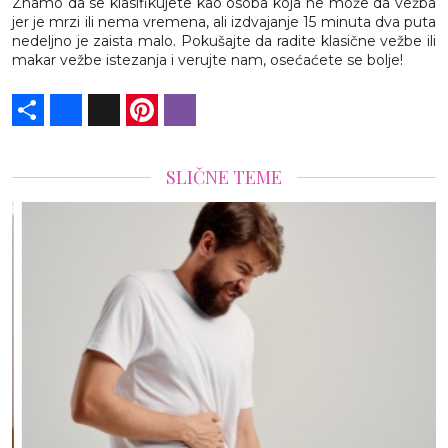
Znamo da se klasifikujete kao osoba koja ne može da vežba
jer je mrzi ili nema vremena, ali izdvajanje 15 minuta dva puta
nedeljno je zaista malo. Pokušajte da radite klasične vežbe ili
makar vežbe istezanja i verujte nam, osećaćete se bolje!
Share
Facebook
X
Pinterest
Viber
SLIČNE TEME