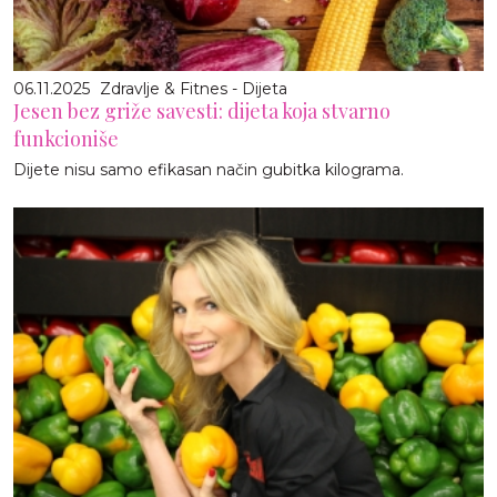
06.11.2025
Zdravlje & Fitnes - Dijeta
Jesen bez griže savesti: dijeta koja stvarno
funkcioniše
Dijete nisu samo efikasan način gubitka kilograma.