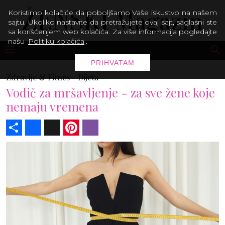
Koristimo kolačiće da poboljšamo Vaše iskustvo na našem
sajtu. Ukoliko nastavite da pretražujete ovaj sajt, saglasni ste
sa korišćenjem web kolačića. Za više informacija pogledajte
našu
Politiku kolačića
.
PRIHVATAM
Zdravlje & Fitnes -
Dijeta
Vodič za mršavljenje - za sve žene koje
nemaju vremena
Share
Facebook
X
Pinterest
Viber