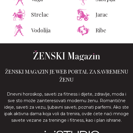
Strelac
Jarac
Vodolija
Ribe
ŽENSKI MAGAZIN JE WEB PORTAL ZA SAVREMENU
ŽENU
Dnevni horoskop, saveti za fitness i dijete, zdravlje, moda i
sve sto može zainteresovati modernu ženu. Romantične
ideje, saveti za vezu, ljubavni saveti, poznati parfemi. Ako ste
ipak aktivna dama koja voli da trenira, ovde ćete naći mnoge
savete vezane za treninge i fitness, kao i plan ishrane.