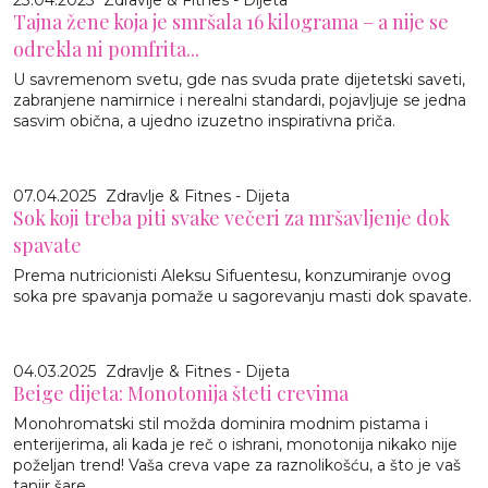
Tajna žene koja je smršala 16 kilograma – a nije se
odrekla ni pomfrita...
U savremenom svetu, gde nas svuda prate dijetetski saveti,
zabranjene namirnice i nerealni standardi, pojavljuje se jedna
sasvim obična, a ujedno izuzetno inspirativna priča.
07.04.2025
Zdravlje & Fitnes - Dijeta
Sok koji treba piti svake večeri za mršavljenje dok
spavate
Prema nutricionisti Aleksu Sifuentesu, konzumiranje ovog
soka pre spavanja pomaže u sagorevanju masti dok spavate.
04.03.2025
Zdravlje & Fitnes - Dijeta
Beige dijeta: Monotonija šteti crevima
Monohromatski stil možda dominira modnim pistama i
enterijerima, ali kada je reč o ishrani, monotonija nikako nije
poželjan trend! Vaša creva vape za raznolikošću, a što je vaš
tanjir šare...