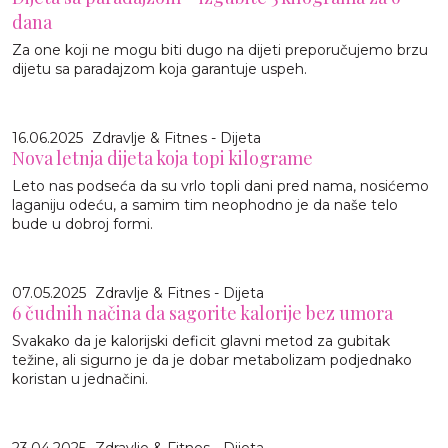
dana
Za one koji ne mogu biti dugo na dijeti preporučujemo brzu
dijetu sa paradajzom koja garantuje uspeh.
16.06.2025
Zdravlje & Fitnes - Dijeta
Nova letnja dijeta koja topi kilograme
Leto nas podseća da su vrlo topli dani pred nama, nosićemo
laganiju odeću, a samim tim neophodno je da naše telo
bude u dobroj formi.
07.05.2025
Zdravlje & Fitnes - Dijeta
6 čudnih načina da sagorite kalorije bez umora
Svakako da je kalorijski deficit glavni metod za gubitak
težine, ali sigurno je da je dobar metabolizam podjednako
koristan u jednačini.
23.04.2025
Zdravlje & Fitnes - Dijeta