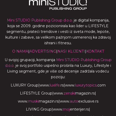
Mini STUDIO Publishing Group d.o.o.
je digital kompanija,
koja se 2009. godine pozicionirala kao lider u LIFESTYLE
segmentu, prateći trendove i vesti iz sveta mode, lepote,
kulture i zabave, sa velikom pažnjom usmerenoj ka zdravoj
ishrani i fitnesu.
O NAMA
|
ADVERTISING
|
NASI KLIJENTI
|
KONTAKT
U svojoj grupaciji, kompanija
Mini STUDIO Publishing Group
d.o.o.
je svoj portfolio uspešno proširila na Luxury, Lifestyle i
Living segment, gde je više od decenije zadržala vodeću
poziciju:
LUXURY Group
|
www.
luxlife
.rs
|
www.
luxurytopics
.com
LIFESTYLE Group
|
www.
zenski
magazin.rs
|
www.
muski
magazin.rs
|
www.
auto
exclusive.rs
LIVING Group
|
www.
moj
enterijer.rs
|