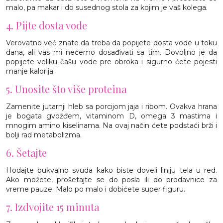
malo, pa makar i do susednog stola za kojim je vaš kolega.
4. Pijte dosta vode
Verovatno već znate da treba da popijete dosta vode u toku
dana, ali vas mi nećemo dosađivati sa tim. Dovoljno je da
popijete veliku čašu vode pre obroka i sigurno ćete pojesti
manje kalorija.
5. Unosite što više proteina
Zamenite jutarnji hleb sa porcijom jaja i ribom. Ovakva hrana
je bogata gvožđem, vitaminom D, omega 3 mastima i
mnogim amino kiselinama. Na ovaj način ćete podstaći brži i
bolji rad metabolizma.
6. Šetajte
Hodajte bukvalno svuda kako biste doveli liniju tela u red.
Ako možete, prošetajte se do posla ili do prodavnice za
vreme pauze. Malo po malo i dobićete super figuru.
7. Izdvojite 15 minuta