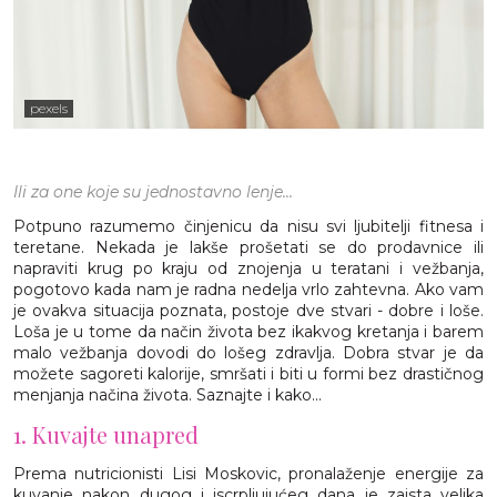
pexels
Ili za one koje su jednostavno lenje...
Potpuno razumemo činjenicu da nisu svi ljubitelji fitnesa i
teretane. Nekada je lakše prošetati se do prodavnice ili
napraviti krug po kraju od znojenja u teratani i vežbanja,
pogotovo kada nam je radna nedelja vrlo zahtevna. Ako vam
je ovakva situacija poznata, postoje dve stvari - dobre i loše.
Loša je u tome da način života bez ikakvog kretanja i barem
malo vežbanja dovodi do lošeg zdravlja. Dobra stvar je da
možete sagoreti kalorije, smršati i biti u formi bez drastičnog
menjanja načina života. Saznajte i kako...
1. Kuvajte unapred
Prema nutricionisti Lisi Moskovic, pronalaženje energije za
kuvanje nakon dugog i iscrpljujućeg dana je zaista velika