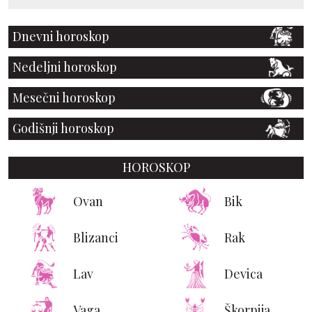
Dnevni horoskop
Nedeljni horoskop
Mesečni horoskop
Godišnji horoskop
HOROSKOP
Ovan
Bik
Blizanci
Rak
Lav
Devica
Vaga
Škorpija