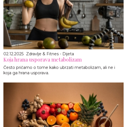
02.12.2025
Zdravlje & Fitnes - Dijeta
Koja hrana usporava metabolizam
Često pričamo o tome kako ubrzati metabolizam, ali ne i
koja ga hrana usporava.