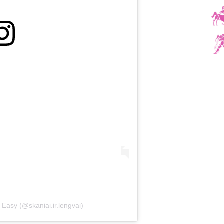
 Easy (@skaniai.ir.lengvai)