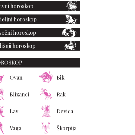
vni horoskop
eljni horoskop
ečni horoskop
išnji horoskop
OROSKOP
Ovan
Bik
Blizanci
Rak
Lav
Devica
Vaga
Škorpija