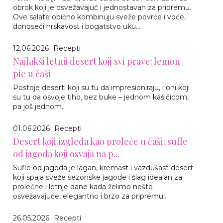
obrok koji je osvežavajuć i jednostavan za pripremu.
Ove salate obično kombinuju sveže povrće i voće,
donoseći hrskavost i bogatstvo uku...
12.06.2026
Recepti
Najlakši letnji desert koji svi prave: lemon
pie u čaši
Postoje deserti koji su tu da impresioniraju, i oni koji
su tu da osvoje tiho, bez buke – jednom kašičicom,
pa još jednom.
01.06.2026
Recepti
Desert koji izgleda kao proleće u čaši: sufle
od jagoda koji osvaja na p...
Sufle od jagoda je lagan, kremast i vazdušast desert
koji spaja sveže sezonske jagode i šlag idealan za
prolećne i letnje dane kada želimo nešto
osvežavajuće, elegantno i brzo za pripremu...
26.05.2026
Recepti