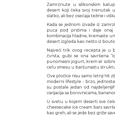
Zamrznute u silikonskim kalupi
desert koji čeka svoj trenutak
slatko, ali bez osećaja težine i višk
Kada se jednom izvade iz zamrzi
puca pod prstima i daje onaj
kombinacija hladne, kremaste unu
desert izgleda kao nešto iz bouti
Najveći trik ovog recepta je u b
čvrsta, gubi se ona savršena “i
punomasni jogurt, krem sir sobn
celu smesu u baršunastu strukt
Ove pločice nisu samo letnji hit z
moderni lifestyle - brzo, jednost
su postale jedan od najdeljeni
varijacija sa borovnicama, banan
U svetu u kojem deserti sve češć
cheesecake ice cream bars savrše
kao greh, ali se jede bez griže save