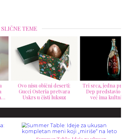
SLIČNE TEME
o nisu obični deserti:
Tri srca, jedna priča: Džoni
H
cci Osteria pretvara
Dep predstavio rum koji
krea
Uskrs u čisti luksuz
već ima kultni status