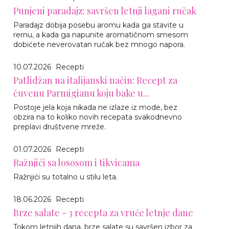
Punjeni paradajz: savršen letnji lagani ručak
Paradajz dobija posebu aromu kada ga stavite u
rernu, a kada ga napunite aromatičnom smesom
dobićete neverovatan ručak bez mnogo napora.
10.07.2026
Recepti
Patlidžan na italijanski način: Recept za
čuvenu Parmigianu koju bake u...
Postoje jela koja nikada ne izlaze iz mode, bez
obzira na to koliko novih recepata svakodnevno
preplavi društvene mreže.
01.07.2026
Recepti
Ražnjići sa lososom i tikvicama
Ražnjići su totalno u stilu leta.
18.06.2026
Recepti
Brze salate - 3 recepta za vruće letnje dane
Tokom letnjih dana, brze salate su savršen izbor za