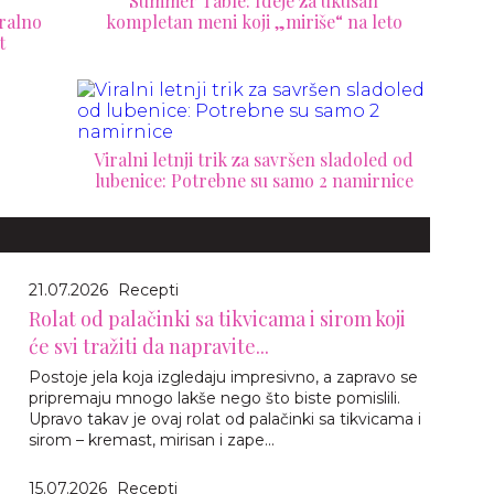
Summer Table: Ideje za ukusan
ralno
kompletan meni koji „miriše“ na leto
t
Viralni letnji trik za savršen sladoled od
lubenice: Potrebne su samo 2 namirnice
21.07.2026
Recepti
Rolat od palačinki sa tikvicama i sirom koji
će svi tražiti da napravite...
Postoje jela koja izgledaju impresivno, a zapravo se
pripremaju mnogo lakše nego što biste pomislili.
Upravo takav je ovaj rolat od palačinki sa tikvicama i
sirom – kremast, mirisan i zape...
15.07.2026
Recepti