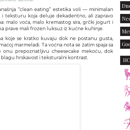
Dne
našnja “clean eating” estetika voli — minimalan
u i teksturu koja deluje dekadentno, ali zapravo
Ned
na: malo voća, malo kremastog sira, grčki jogurt i
aka prave mali frozen luksuz iz kućne kuhinje.
Mes
ma koje se kratko kuvaju dok ne postanu gusta,
God
omaćoj marmeladi. Ta voćna nota se zatim spaja sa
je onu prepoznatljivu cheesecake mekoću, dok
lagu hrskavost i teksturalni kontrast.
H