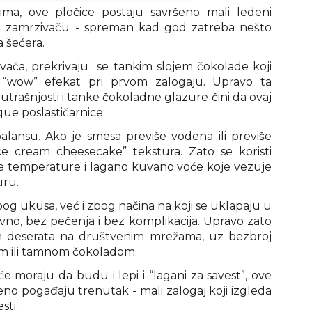
ma, ove pločice postaju savršeno mali ledeni
 u zamrzivaču - spreman kad god zatreba nešto
a šećera.
vača, prekrivaju se tankim slojem čokolade koji
 “wow” efekat pri prvom zalogaju. Upravo ta
trašnjosti i tanke čokoladne glazure čini da ovaj
que poslastičarnice.
alansu. Ako je smesa previše vodena ili previše
ce cream cheesecake” tekstura. Zato se koristi
e temperature i lagano kuvano voće koje vezuje
uru.
bog ukusa, već i zbog načina na koji se uklapaju u
avno, bez pečenja i bez komplikacija. Upravo zato
jih deserata na društvenim mrežama, uz bezbroj
om ili tamnom čokoladom.
e moraju da budu i lepi i “lagani za savest”, ove
no pogađaju trenutak - mali zalogaj koji izgleda
sti.