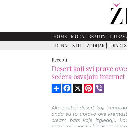
HOME
MODA
BEAUTY
LJUBAV 
IDI NA:
STIL
ZODIJAK
URADI 
Recepti
Desert koji svi prave ovo
šećera osvajaju internet
Share
Facebook
X
Pinterest
Viber
Ako postoji desert koji trenut
onda su to upravo ove kremaste
cream bars koje izgledaju kao
moderniju verziju klasičnog chee