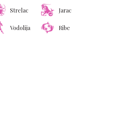
Strelac
Jarac
Vodolija
Ribe