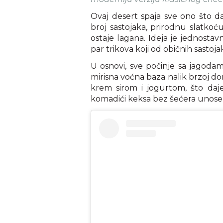
Ovaj desert spaja sve ono što da
broj sastojaka, prirodnu slatkoć
ostaje lagana. Ideja je jednostav
par trikova koji od običnih sastoj
U osnovi, sve počinje sa jagoda
mirisna voćna baza nalik brzoj d
krem sirom i jogurtom, što da
komadići keksa bez šećera unose b