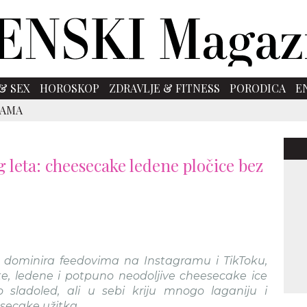
& SEX
HOROSKOP
ZDRAVLJE & FITNESS
PORODICA
E
SAMA
g leta: cheesecake ledene pločice bez
no dominira feedovima na Instagramu i TikToku,
, ledene i potpuno neodoljive cheesecake ice
 sladoled, ali u sebi kriju mnogo laganiju i
secake užitka.