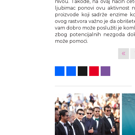
nivou. Takođe, na ovaj način će
ljubimac ponovi ovu aktivnost 
proizvode koji sadrže enzime ko
ovog rastvora važno je da obrišet
vam dobro može poslužiti je kombi
zbog potencijalnih nezgoda dok 
može pomoći.
«
Share
Facebook
X
Pinterest
Viber