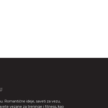
U
nu. Romantične ideje, saveti za vezu,
avete vezane za treninge i fitness, kao