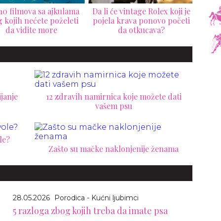
 će vintage Rolex koji je
10 laži koje muškarci
7 stv
la krava ponovo početi
govore ženama
da otkucava?
janje
12 zdravih namirnica koje možete dati
vašem psu
le?
Zašto su mačke naklonjenije ženama
28.05.2026
Porodica - Kućni ljubimci
5 razloga zbog kojih treba da imate psa