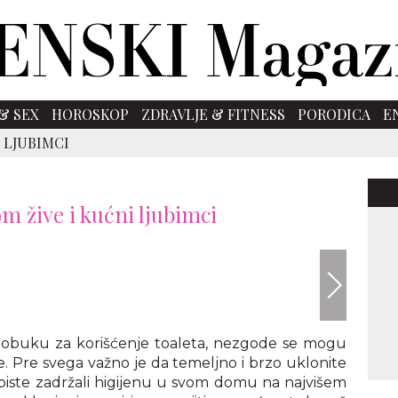
& SEX
HOROSKOP
ZDRAVLJE & FITNESS
PORODICA
E
 LJUBIMCI
m žive i kućni ljubimci
envato
o obuku za korišćenje toaleta, nezgode se mogu
. Pre svega važno je da temeljno i brzo uklonite
 biste zadržali higijenu u svom domu na najvišem