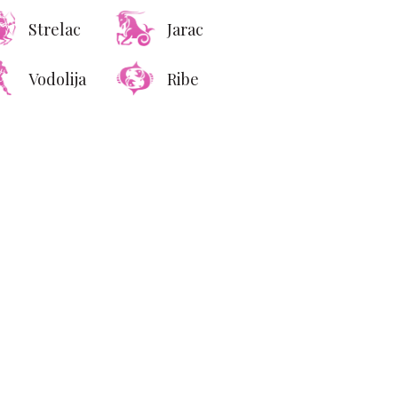
ari koje nikada ne biste
Strelac
Jarac
trebalo da guglate
Vodolija
Ribe