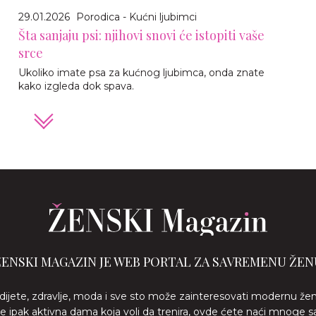
29.01.2026
Porodica - Kućni ljubimci
Šta sanjaju psi: njihovi snovi će istopiti vaše
srce
Ukoliko imate psa za kućnog ljubimca, onda znate
kako izgleda dok spava.
ŽENSKI MAGAZIN JE WEB PORTAL ZA SAVREMENU ŽEN
 dijete, zdravlje, moda i sve sto može zainteresovati modernu že
ste ipak aktivna dama koja voli da trenira, ovde ćete naći mnoge s