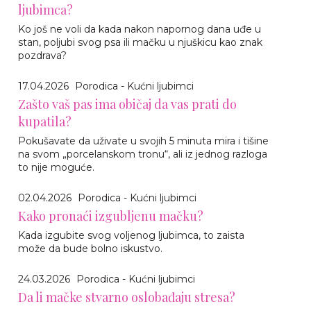
ljubimca?
Ko još ne voli da kada nakon napornog dana uđe u
stan, poljubi svog psa ili mačku u njuškicu kao znak
pozdrava?
17.04.2026
Porodica - Kućni ljubimci
Zašto vaš pas ima običaj da vas prati do
kupatila?
Pokušavate da uživate u svojih 5 minuta mira i tišine
na svom „porcelanskom tronu“, ali iz jednog razloga
to nije moguće.
02.04.2026
Porodica - Kućni ljubimci
Kako pronaći izgubljenu mačku?
Kada izgubite svog voljenog ljubimca, to zaista
može da bude bolno iskustvo.
24.03.2026
Porodica - Kućni ljubimci
Da li mačke stvarno oslobađaju stresa?