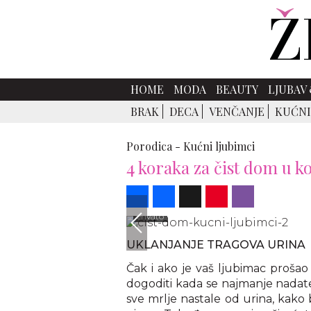
HOME
MODA
BEAUTY
LJUBAV 
BRAK
DECA
VENČANJE
KUĆNI
Porodica -
Kućni ljubimci
4 koraka za čist dom u ko
Share
Facebook
X
Pinterest
Viber
envato
UKLANJANJE TRAGOVA URINA
Čak i ako je vaš ljubimac proša
dogoditi kada se najmanje nadate
sve mrlje nastale od urina, kako