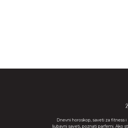
Dnevni horoskop, saveti za fitness i
ljubavni saveti, poznati parfemi. Ako 