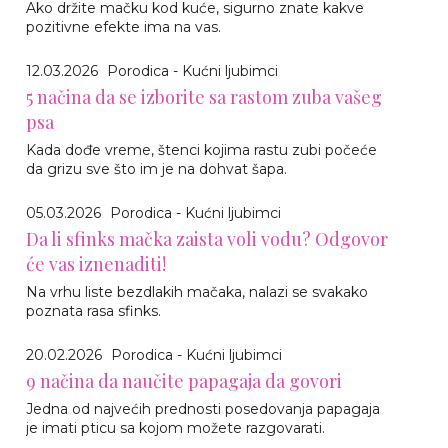
Ako držite mačku kod kuće, sigurno znate kakve
pozitivne efekte ima na vas.
12.03.2026
Porodica - Kućni ljubimci
5 načina da se izborite sa rastom zuba vašeg
psa
Kada dođe vreme, štenci kojima rastu zubi počeće
da grizu sve što im je na dohvat šapa.
05.03.2026
Porodica - Kućni ljubimci
Da li sfinks mačka zaista voli vodu? Odgovor
će vas iznenaditi!
Na vrhu liste bezdlakih mačaka, nalazi se svakako
poznata rasa sfinks.
20.02.2026
Porodica - Kućni ljubimci
9 načina da naučite papagaja da govori
Jedna od najvećih prednosti posedovanja papagaja
je imati pticu sa kojom možete razgovarati.