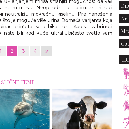
te uklanjanjem mirisa smanjiti mogućnost da vaš
Dne
na istom mestu. Neophodno je da imate pri ruci
ji neutrališu mokraćnu kiselinu. Pre nanošenja
Ned
e što je moguće više urina. Domaća varijanta koja
nacija sirćeta i sode bikarbone. Ako ste zabrinuti
Mes
niste bili kod kuće ultraljubičasto svetlo vam
God
»
1
2
3
4
H
SLIČNE TEME