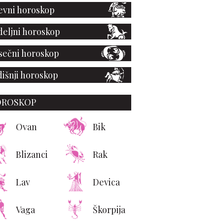
vni horoskop
eljni horoskop
ečni horoskop
išnji horoskop
OROSKOP
Ovan
Bik
Blizanci
Rak
Lav
Devica
Vaga
Škorpija