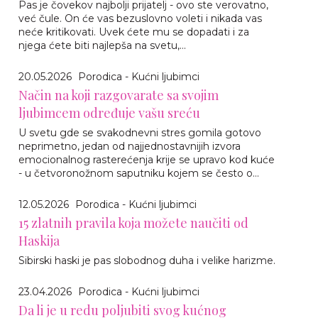
Pas je čovekov najbolji prijatelj - ovo ste verovatno,
već čule. On će vas bezuslovno voleti i nikada vas
neće kritikovati. Uvek ćete mu se dopadati i za
njega ćete biti najlepša na svetu,...
20.05.2026
Porodica - Kućni ljubimci
Način na koji razgovarate sa svojim
ljubimcem određuje vašu sreću
U svetu gde se svakodnevni stres gomila gotovo
neprimetno, jedan od najjednostavnijih izvora
emocionalnog rasterećenja krije se upravo kod kuće
- u četvoronožnom saputniku kojem se često o...
12.05.2026
Porodica - Kućni ljubimci
15 zlatnih pravila koja možete naučiti od
Haskija
Sibirski haski je pas slobodnog duha i velike harizme.
23.04.2026
Porodica - Kućni ljubimci
Da li je u redu poljubiti svog kućnog