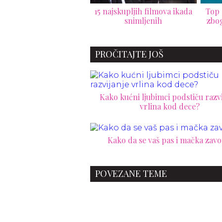
ajskupljih filmova ikada
Top 10 filmova sa ajkulama
Da li
snimljenih
zbog kojih nećete poželeti
poje
da vidite more
PROČITAJTE JOŠ
Kako kućni ljubimci podstiču razvi
vrlina kod dece?
Kako da se vaš pas i mačka zavo
POVEZANE TEME