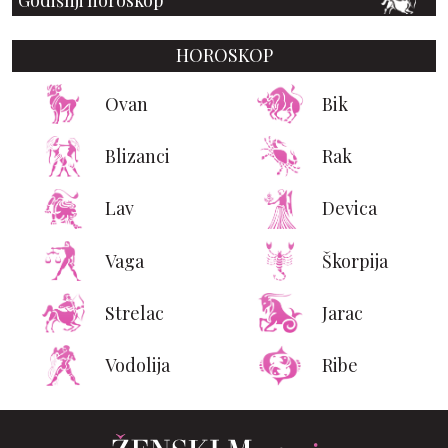
HOROSKOP
Ovan
Bik
Blizanci
Rak
Lav
Devica
Vaga
Škorpija
Strelac
Jarac
Vodolija
Ribe