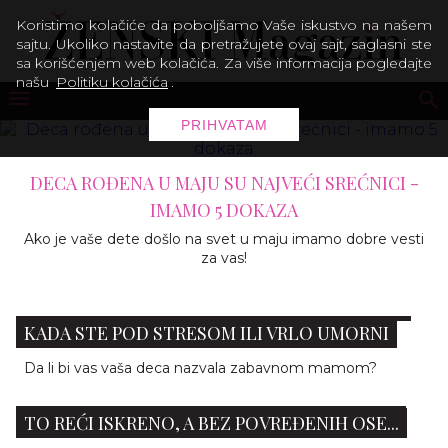
Koristimo kolačiće da poboljšamo Vaše iskustvo na našem
sajtu. Ukoliko nastavite da pretražujete ovaj sajt, saglasni ste
sa korišćenjem web kolačića. Za više informacija pogledajte
našu
Politiku kolačića
.
PRIHVATAM
DECA ROĐENA U MAJU SU NAJVEĆI SREĆNICI -
IMAMO 5 DOKAZA
Ako je vaše dete došlo na svet u maju imamo dobre vesti
za vas!
20 NAČINA DA BUDETE ZABAVNA MAMA ČAK I
KADA STE POD STRESOM ILI VRLO UMORNI
Da li bi vas vaša deca nazvala zabavnom mamom?
ŠTA AKO NE ŽELITE DECU? KAKO PARTNERU
TO REĆI ISKRENO, A BEZ POVREĐENIH OSE...