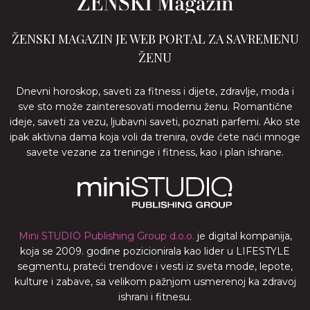
ŽENSKI MAGAZIN JE WEB PORTAL ZA SAVREMENU
ŽENU
Dnevni horoskop, saveti za fitness i dijete, zdravlje, moda i
sve sto može zainteresovati modernu ženu. Romantične
ideje, saveti za vezu, ljubavni saveti, poznati parfemi. Ako ste
ipak aktivna dama koja voli da trenira, ovde ćete naći mnoge
savete vezane za treninge i fitness, kao i plan ishrane.
Mini STUDIO Publishing Group d.o.o.
je digital kompanija,
koja se 2009. godine pozicionirala kao lider u LIFESTYLE
segmentu, prateći trendove i vesti iz sveta mode, lepote,
kulture i zabave, sa velikom pažnjom usmerenoj ka zdravoj
ishrani i fitnesu.