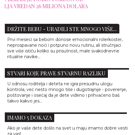
A
AKO DANAS NISTE URADILI NIŠTA OSIM DA
DRŽITE BEBU - URADILI STE MNOGO VIŠE...
Prvi meseci sa bebom donose emocionalni rolerkoster,
neprospavane noći i potpuno novu rutinu, ali stručnjaci
sve više ističu koliko su prisutnost, male svakodnevne
ritualne navike...
KAKO IZGRADITI SNAŽNU VEZU SA DETETOM: 5
STVARI KOJE PRAVE STVARNU RAZLIKU
U odnosu roditelja i deteta ne igra presudnu ulogu
kontrola, već nešto mnogo tiše i dugotrajnije - poverenje,
poštovanje i osećaj da je dete viđeno i prihvaćeno baš
takvo kakvo jes...
DECA ROĐENA U MAJU SU NAJVEĆI SREĆNICI -
IMAMO 5 DOKAZA
Ako je vaše dete došlo na svet u maju imamo dobre vesti
za vas!