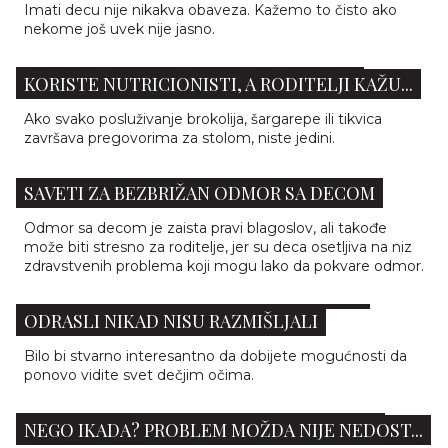
Imati decu nije nikakva obaveza. Kažemo to čisto ako
nekome još uvek nije jasno.
DETE ODBIJA POVRĆE? OVIH 5 TRIKOVA
KORISTE NUTRICIONISTI, A RODITELJI KAŽU...
Ako svako posluživanje brokolija, šargarepe ili tikvica
završava pregovorima za stolom, niste jedini.
SAVETI ZA BEZBRIŽAN ODMOR SA DECOM
Odmor sa decom je zaista pravi blagoslov, ali takođe
može biti stresno za roditelje, jer su deca osetljiva na niz
zdravstvenih problema koji mogu lako da pokvare odmor.
NEOČEKIVANA DEČJA PITANJA O KOJIMA
ODRASLI NIKAD NISU RAZMIŠLJALI
Bilo bi stvarno interesantno da dobijete mogućnosti da
ponovo vidite svet dečjim očima.
ZAŠTO SU RODITELJI DANAS ISCRPLJENIJI
NEGO IKADA? PROBLEM MOŽDA NIJE NEDOST...