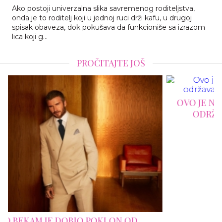
Ako postoji univerzalna slika savremenog roditeljstva,
onda je to roditelj koji u jednoj ruci drži kafu, u drugoj
spisak obaveza, dok pokušava da funkcioniše sa izrazom
lica koji g...
PROČITAJTE JOŠ
OVO JE NAJSKUPLJI PAS NA SVETU: NJEGOVO
ODRŽAVANJE KOŠTA KAO LUKSUZAN
AUTOMOBIL