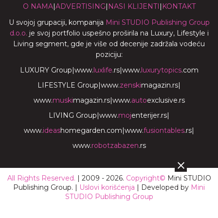
O NAMA
|
ADVERTISING
|
NASI KLIJENTI
|
KONTAKT
U svojoj grupaciji, kompanija
Mini STUDIO Publishing Group
d.o.o.
je svoj portfolio uspešno proširila na Luxury, Lifestyle i
Living segment, gde je više od decenije zadržala vodeću
poziciju:
LUXURY Group
|
www.
luxlife
.rs
|
www.
luxurytopics
.com
LIFESTYLE Group
|
www.
zenski
magazin.rs
|
www.
muski
magazin.rs
|
www.
auto
exclusive.rs
LIVING Group
|
www.
moj
enterijer.rs
|
www.
ideas
homegarden.com
|
www.
fusiontables
.rs
|
www.
robotzabazen
.rs
All Rights Reserved.
| 2009 - 2026.
Copyright©
Mini STUDIO
Publishing Group. |
Uslovi korišćenja
| Developed by
Mini
STUDIO Publishing Group