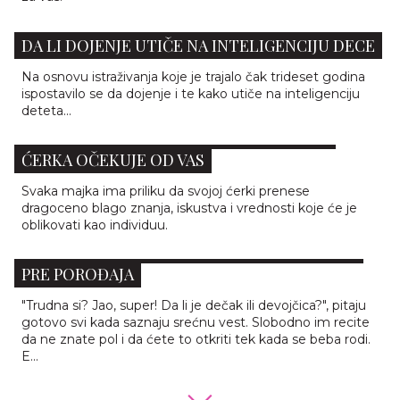
DA LI DOJENJE UTIČE NA INTELIGENCIJU DECE
Na osnovu istraživanja koje je trajalo čak trideset godina
ispostavilo se da dojenje i te kako utiče na inteligenciju
deteta...
DRAGE MAME, OVO SU STVARI KOJE VAŠA
ĆERKA OČEKUJE OD VAS
Svaka majka ima priliku da svojoj ćerki prenese
dragoceno blago znanja, iskustva i vrednosti koje će je
oblikovati kao individuu.
ZAŠTO JE DOBRO DA NE ZNATE POL DETETA
PRE POROĐAJA
"Trudna si? Jao, super! Da li je dečak ili devojčica?", pitaju
gotovo svi kada saznaju srećnu vest. Slobodno im recite
da ne znate pol i da ćete to otkriti tek kada se beba rodi.
E...