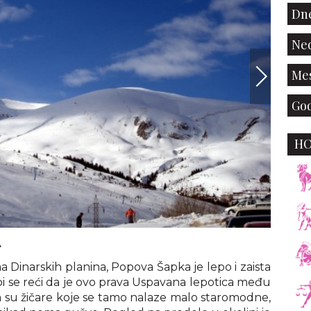
Dne
Ned
Mes
God
H
Foto: A
A
Dinarskih planina, Popova Šapka je lepo i zaista
i se reći da je ovo prava Uspavana lepotica među
da su žičare koje se tamo nalaze malo staromodne,