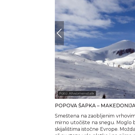
Foto: Allwomenstalk
POPOVA ŠAPKA – MAKEDONIJ
Smeštena na zaobljenim vrhovima 
mirno utočište na snegu. Moglo b
skijalištima istočne Evrope. Mož