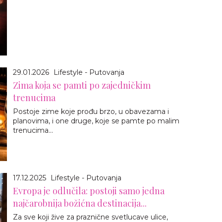
29.01.2026
Lifestyle - Putovanja
Zima koja se pamti po zajedničkim
trenucima
Postoje zime koje prođu brzo, u obavezama i
planovima, i one druge, koje se pamte po malim
trenucima...
17.12.2025
Lifestyle - Putovanja
Evropa je odlučila: postoji samo jedna
najčarobnija božićna destinacija...
Za sve koji žive za praznične svetlucave ulice,