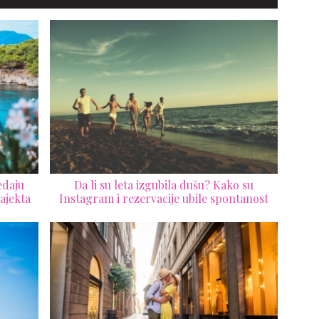
edaju
Da li su leta izgubila dušu? Kako su
rajekta
Instagram i rezervacije ubile spontanost