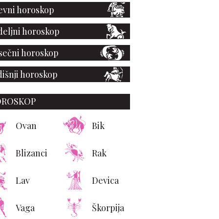
vni horoskop
eljni horoskop
ečni horoskop
išnji horoskop
OROSKOP
Ovan
Bik
Blizanci
Rak
llwomenstalk
Lav
Devica
Vaga
Škorpija