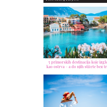
na svakom koraku
5 primorskih destinacija koje izgl
kao ostrva – a do njih stižete bez t