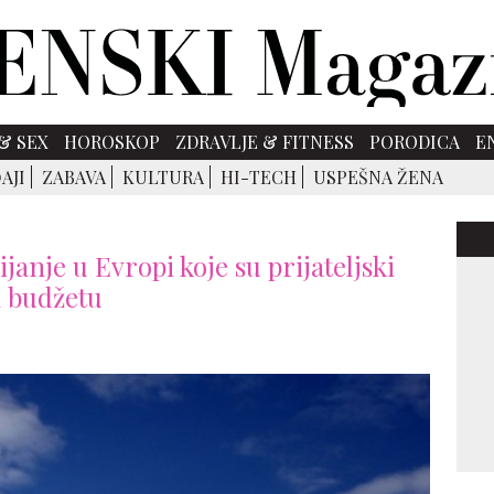
& SEX
HOROSKOP
ZDRAVLJE & FITNESS
PORODICA
E
AJI
ZABAVA
KULTURA
HI-TECH
USPEŠNA ŽENA
ijanje u Evropi koje su prijateljski
 budžetu