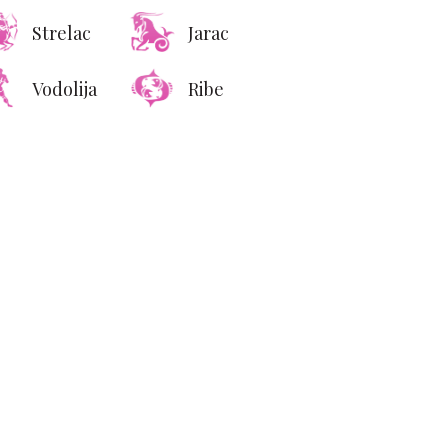
Strelac
Jarac
Vodolija
Ribe
a zvezda Mediterana:
darin Oriental Punta
a donosi luksuz kakav
se retko viđa