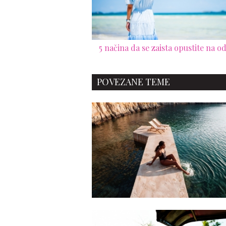
5 načina da se zaista opustite na 
POVEZANE TEME