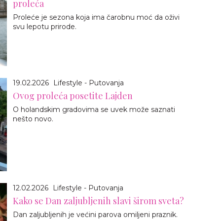
proleća
Proleće je sezona koja ima čarobnu moć da oživi
svu lepotu prirode.
19.02.2026
Lifestyle - Putovanja
Ovog proleća posetite Lajden
O holandskim gradovima se uvek može saznati
nešto novo.
12.02.2026
Lifestyle - Putovanja
Kako se Dan zaljubljenih slavi širom sveta?
Dan zaljubljenih je većini parova omiljeni praznik.