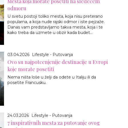
Mesta koja morate posetiti na sledećem
odmoru
U svetu postoji toliko mesta, koja nisu preterano
popularna, a koja nude rajski odmor i iste pejzaže.
Danas vam predstavljamo takva mesta, koja i te
kako treba da uzmete u obzir kada budet...
03.04.2026
Lifestyle - Putovanja
Ovo su najpotcenjenije destinacije u Evropi
koje morate posetiti
Nema ništa loše u želji da odete u Italiju ili da
posetite Francusku.
24.03.2026
Lifestyle - Putovanja
7 inspirativnih mesta za putovanje ovog