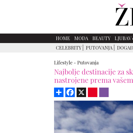
HOME
MODA
BEAUTY
LJUBAV 
CELEBRITY
PUTOVANJA
DOGAĐ
Lifestyle -
Putovanja
Najbolje destinacije za sk
nastrojene prema vašem
Share
Facebook
X
Pinterest
Viber