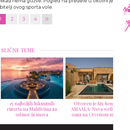
a nikad nema gužve. Pogled na predele u okolini je
ubitelji ovog sporta vole.
»
1
2
3
4
SLIČNE TEME
5 najboljih luksuznih
Otvoren je Six Senses
Nov
zorta na Maldivima za
AMAALA: Nova wellness
Man
odmor iz snova
oaza na Crvenom moru
Negr
izgleda kao destinacija iz
snova