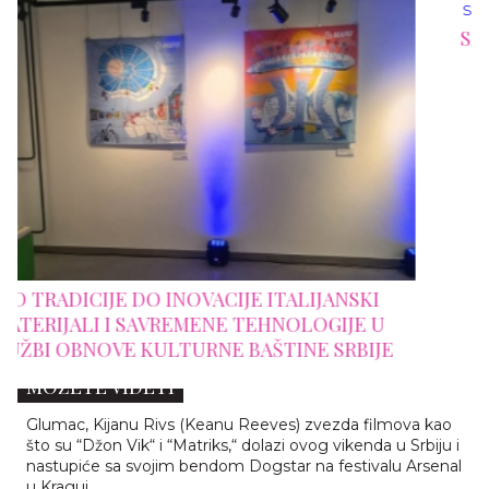
SALONE DEL MOBILE.MILANO 2026: NOV
STRUKTURA SAJMA I REDEFINISANJE
SAVREMENOG DIZAJNA
NSKI
JE U
RBIJE
KIJANU RIVS DOLAZI U SRBIJU - EVO GDE GA
MOŽETE VIDETI
Glumac, Kijanu Rivs (Keanu Reeves) zvezda filmova kao
što su “Džon Vik“ i “Matriks,“ dolazi ovog vikenda u Srbiju i
nastupiće sa svojim bendom Dogstar na festivalu Arsenal
u Kraguj...