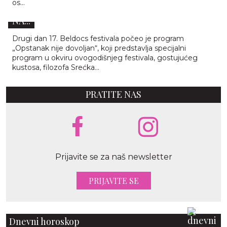
os...
DOVOLJAN“ I “FOKUS ČEŠKA: EHO JI.HLAVE“
NA...
Drugi dan 17. Beldocs festivala počeo je program
„Opstanak nije dovoljan“, koji predstavlja specijalni
program u okviru ovogodišnjeg festivala, gostujućeg
kustosa, filozofa Srećka...
PRATITE NAS
Prijavite se za naš newsletter
PRIJAVITE SE
Dnevni horoskop