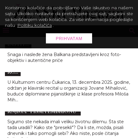
Koristimo kolačiće da poboljšamo Vaše iskustvo na našem
sajtu. Ukoliko nastavite da pretražujete ovaj sajt, saglasni ste
sa korišćenjem web kolačića. Za više informacija pogledajte
našu
Politiku kolačića
.
OTVORENA IZLOŽBA „UNBOUNDED VOICES”
(NESPUTANI GLASOVI) U FRANCUSKOM
PRIHVATAM
INSTIT...
KLAVIR KAO PROSTOR SUSRETA: RECITAL
Snaga i nasleđe žena Balkana predstavljeni kroz foto-
objektiv i autentične priče
ODRASLIH UČENIKA JOVANE MIHAILOVIĆ U
KC...
U Kulturnom centru Čukarica, 13. decembra 2025. godine,
održan je klavirski recital u organizaciji Jovane Mihailović,
buduće diplomirane pijanistkinje iz klase profesora Miloša
Mih...
KAD OD VELIKE ŽIVOTNE DILEME NASTANE
KNJIGA: "PISMA EMBRIONU"
Sigurno ste nekada imali veliku životnu dilemu. Šta ste
tada uradili? Kako ste "presekli"? Da li ste, možda, pisali
dnevnik i tako pomogli sebi? Ako niste, posle čitanja