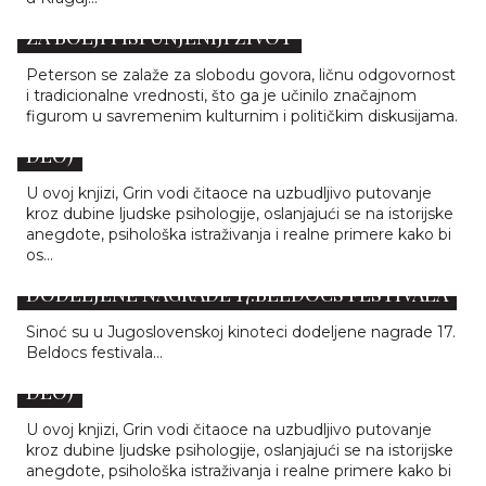
5 NAJBOLJIH CITATA DŽORDANA PETERSONA
ZA BOLJI I ISPUNJENIJI ŽIVOT
Peterson se zalaže za slobodu govora, ličnu odgovornost
i tradicionalne vrednosti, što ga je učinilo značajnom
figurom u savremenim kulturnim i političkim diskusijama.
ZAKONI LJUDSKE PRIRODE ROBERTA GRINA (4.
DEO)
U ovoj knjizi, Grin vodi čitaoce na uzbudljivo putovanje
kroz dubine ljudske psihologije, oslanjajući se na istorijske
anegdote, psihološka istraživanja i realne primere kako bi
os...
DODELJENE NAGRADE 17.BELDOCS FESTIVALA
Sinoć su u Jugoslovenskoj kinoteci dodeljene nagrade 17.
Beldocs festivala...
ZAKONI LJUDSKE PRIRODE ROBERTA GRINA (3.
DEO)
U ovoj knjizi, Grin vodi čitaoce na uzbudljivo putovanje
kroz dubine ljudske psihologije, oslanjajući se na istorijske
OTVORENI PROGRAMI „OPSTANAK NIJE
anegdote, psihološka istraživanja i realne primere kako bi