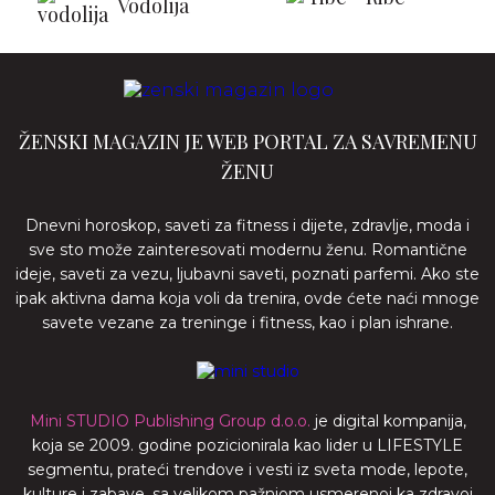
Vodolija
ŽENSKI MAGAZIN JE WEB PORTAL ZA SAVREMENU
ŽENU
Dnevni horoskop, saveti za fitness i dijete, zdravlje, moda i
sve sto može zainteresovati modernu ženu. Romantične
ideje, saveti za vezu, ljubavni saveti, poznati parfemi. Ako ste
ipak aktivna dama koja voli da trenira, ovde ćete naći mnoge
savete vezane za treninge i fitness, kao i plan ishrane.
Mini STUDIO Publishing Group d.o.o.
je digital kompanija,
koja se 2009. godine pozicionirala kao lider u LIFESTYLE
segmentu, prateći trendove i vesti iz sveta mode, lepote,
kulture i zabave, sa velikom pažnjom usmerenoj ka zdravoj