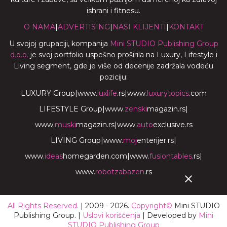
ishrani i fitnesu.
O NAMA
|
ADVERTISING
|
NASI KLIJENTI
|
KONTAKT
U svojoj grupaciji, kompanija
Mini STUDIO Publishing Group
d.o.o.
je svoj portfolio uspešno proširila na Luxury, Lifestyle i
Living segment, gde je više od decenije zadržala vodeću
poziciju:
LUXURY Group
|
www.
luxlife
.rs
|
www.
luxurytopics
.com
LIFESTYLE Group
|
www.
zenski
magazin.rs
|
www.
muski
magazin.rs
|
www.
auto
exclusive.rs
LIVING Group
|
www.
moj
enterijer.rs
|
www.
ideas
homegarden.com
|
www.
fusiontables
.rs
|
www.
robotzabazen
.rs
All Rights Reserved.
| 2009 - 2026.
Copyright©
Mini STUDIO
Publishing Group. |
Uslovi korišćenja
| Developed by
Mini
STUDIO Publishing Group