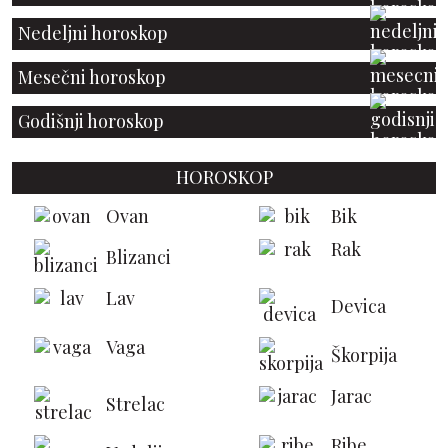
Nedeljni horoskop
Mesečni horoskop
Godišnji horoskop
HOROSKOP
Ovan
Bik
Rak
Blizanci
Lav
Devica
Vaga
Škorpija
Jarac
Strelac
Ribe