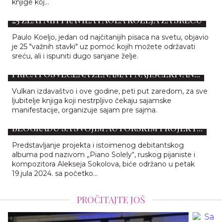
knjige koj...
25 ZLATNIH PRAVILA PAOLA KOELJA ZA SREĆU
Paulo Koeljo, jedan od najčitanijih pisaca na svetu, objavio
je 25 "važnih stavki" uz pomoć kojih možete održavati
sreću, ali i ispuniti dugo sanjane želje.
VULKANOV SAJAM KNJIGA OTVARAJU ZBIRKA
PRIČA POSVEĆENA ŽENAMA I NAJIŠČEKIVAN...
Vulkan izdavaštvo i ove godine, peti put zaredom, za sve
ljubitelje knjiga koji nestrpljivo čekaju sajamske
manifestacije, organizuje sajam pre sajma.
PIJANISTA ALEKSEJ SOKOLOV PREMIJERNO U
BEOGRADU SA SVOJIM AUTORSKIM PROJEKT...
Predstavljanje projekta i istoimenog debitantskog
albuma pod nazivom „Piano Solely“, ruskog pijaniste i
kompozitora Alekseja Sokolova, biće održano u petak
19.jula 2024. sa početko...
PROČITAJTE JOŠ