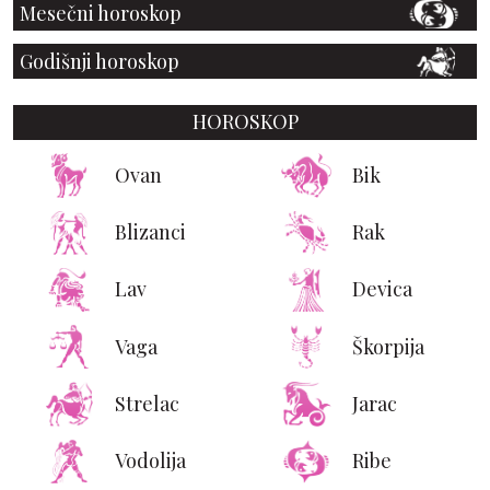
Mesečni horoskop
Godišnji horoskop
HOROSKOP
Ovan
Bik
Blizanci
Rak
Lav
Devica
Vaga
Škorpija
Strelac
Jarac
Vodolija
Ribe