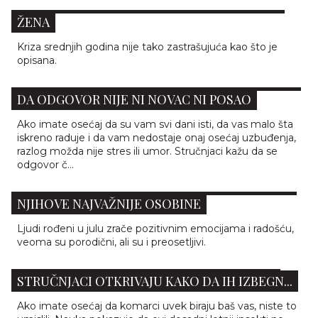
5 KORISTI OD KRIZE SREDNJIH GODINA KOD
ŽENA
Kriza srednjih godina nije tako zastrašujuća kao što je
opisana.
ZAŠTO VIŠE NISTE SREĆNI? STRUČNJACI KAŽU
DA ODGOVOR NIJE NI NOVAC NI POSAO
Ako imate osećaj da su vam svi dani isti, da vas malo šta
iskreno raduje i da vam nedostaje onaj osećaj uzbuđenja,
razlog možda nije stres ili umor. Stručnjaci kažu da se
odgovor č...
KAKVI SU LJUDI ROĐENI U JULU - UPOZNAJTE
NJIHOVE NAJVAŽNIJE OSOBINE
Ljudi rođeni u julu zrače pozitivnim emocijama i radošću,
veoma su porodični, ali su i preosetljivi.
ZAŠTO KOMARCI UVEK NAPADAJU BAŠ VAS?
STRUČNJACI OTKRIVAJU KAKO DA IH IZBEGN...
Ako imate osećaj da komarci uvek biraju baš vas, niste to