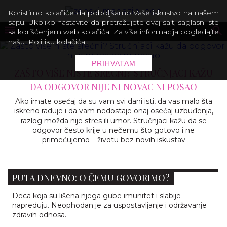
Koristimo kolačiće da poboljšamo Vaše iskustvo na našem
sajtu. Ukoliko nastavite da pretražujete ovaj sajt, saglasni ste
sa korišćenjem web kolačića. Za više informacija pogledajte
našu
Politiku kolačića
.
PRIHVATAM
ZAŠTO VIŠE NISTE SREĆNI? STRUČNJACI KAŽU
DA ODGOVOR NIJE NI NOVAC NI POSAO
Ako imate osećaj da su vam svi dani isti, da vas malo šta
iskreno raduje i da vam nedostaje onaj osećaj uzbuđenja,
razlog možda nije stres ili umor. Stručnjaci kažu da se
odgovor često krije u nečemu što gotovo i ne
primećujemo – životu bez novih iskustav
DA BISMO PREŽIVELI POTREBAN NAM JE ČETIRI
PUTA DNEVNO: O ČEMU GOVORIMO?
Deca koja su lišena njega gube imunitet i slabije
napreduju. Neophodan je za uspostavljanje i održavanje
zdravih odnosa.