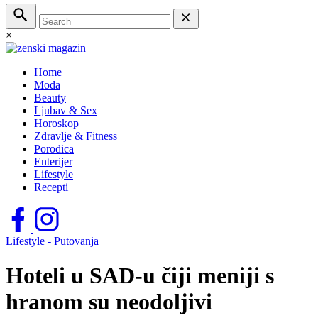
×
Home
Moda
Beauty
Ljubav & Sex
Horoskop
Zdravlje & Fitness
Porodica
Enterijer
Lifestyle
Recepti
Lifestyle -
Putovanja
Hoteli u SAD-u čiji meniji s
hranom su neodoljivi