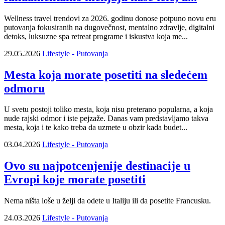
Wellness travel trendovi za 2026. godinu donose potpuno novu eru
putovanja fokusiranih na dugovečnost, mentalno zdravlje, digitalni
detoks, luksuzne spa retreat programe i iskustva koja me...
29.05.2026
Lifestyle - Putovanja
Mesta koja morate posetiti na sledećem
odmoru
U svetu postoji toliko mesta, koja nisu preterano popularna, a koja
nude rajski odmor i iste pejzaže. Danas vam predstavljamo takva
mesta, koja i te kako treba da uzmete u obzir kada budet...
03.04.2026
Lifestyle - Putovanja
Ovo su najpotcenjenije destinacije u
Evropi koje morate posetiti
Nema ništa loše u želji da odete u Italiju ili da posetite Francusku.
24.03.2026
Lifestyle - Putovanja