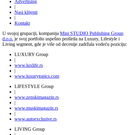
Advertising
|
Nasi klijenti
|
Kontakt
U svojoj grupaciji, kompanija
Mini STUDIO Publishing Group
d.o.o.
je svoj portfolio uspešno proširila na Luxury, Lifestyle i
Living segment, gde je više od decenije zadržala vodeću poziciju:
LUXURY Group
|
www.
luxlife
.rs
|
www.
luxurytopics
.com
LIFESTYLE Group
|
www.
zenski
magazin.rs
|
www.
muski
magazin.rs
|
www.
auto
exclusive.rs
LIVING Group
|