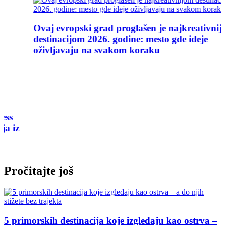
Ovaj evropski grad proglašen je najkreativnijom
destinacijom 2026. godine: mesto gde ideje
oživljavaju na svakom koraku
Pročitajte još
5 primorskih destinacija koje izgledaju kao ostrva –