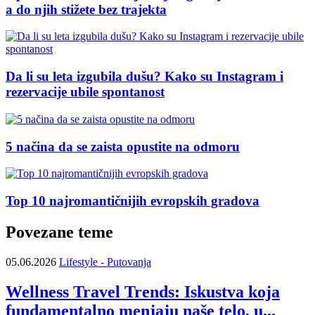
a do njih stižete bez trajekta
Da li su leta izgubila dušu? Kako su Instagram i
rezervacije ubile spontanost
5 načina da se zaista opustite na odmoru
Top 10 najromantičnijih evropskih gradova
Povezane teme
05.06.2026
Lifestyle - Putovanja
Wellness Travel Trends: Iskustva koja
fundamentalno menjaju naše telo, u...