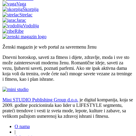
Vaga
Škorpija
Strelac
Jarac
Vodolija
Ribe
Ženski magazin je web portal za savremenu ženu
Dnevni horoskop, saveti za fitness i dijete, zdravlje, moda i sve sto
može zainteresovati modernu ženu. Romantične ideje, saveti za
vezu, ljubavni saveti, poznati parfemi. Ako ste ipak aktivna dama
koja voli da trenira, ovde ćete naći mnoge savete vezane za treninge
i fitness, kao i plan ishrane.
Mini STUDIO Publishing Group d.o.o.
je digital kompanija, koja se
2009. godine pozicionirala kao lider u LIFESTYLE segmentu,
prateći trendove i vesti iz sveta mode, lepote, kulture i zabave, sa
velikom pažnjom usmerenoj ka zdravoj ishrani i fitnesu.
O nama
|