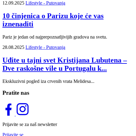
12.09.2025
Lifestyle - Putovanja
10 činjenica o Parizu koje će vas
iznenaditi
Pariz je jedan od najprepoznatljivijih gradova na svetu.
28.08.2025
Lifestyle - Putovanja
Uđite u tajni svet Kristijana Lubutena –
Dve raskošne vile u Portugalu k...
Ekskluzivni pogled iza crvenih vrata Melidesa...
Pratite nas
Prijavite se za naš newsletter
Prijavite se