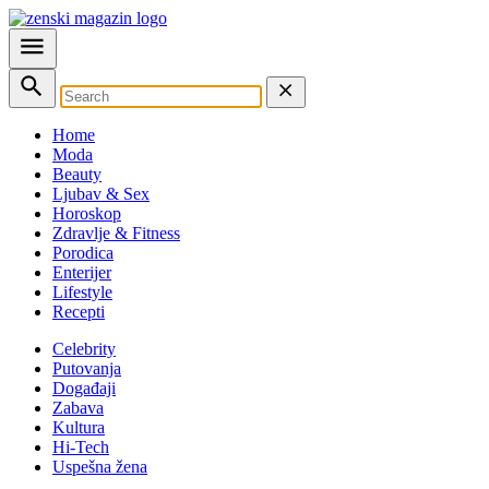
Home
Moda
Beauty
Ljubav & Sex
Horoskop
Zdravlje & Fitness
Porodica
Enterijer
Lifestyle
Recepti
Celebrity
Putovanja
Događaji
Zabava
Kultura
Hi-Tech
Uspešna žena