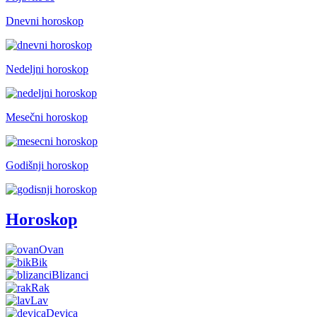
Dnevni horoskop
Nedeljni horoskop
Mesečni horoskop
Godišnji horoskop
Horoskop
Ovan
Bik
Blizanci
Rak
Lav
Devica