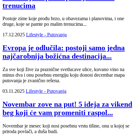
trenucima
Postoje zime koje prođu brzo, u obavezama i planovima, i one
druge, koje se pamte po malim trenucima...
17.12.2025
Lifestyle - Putovanja
Evropa je odlučila: postoji samo jedna
najčarobnija božićna destinacija...
Za sve koji žive za praznične svetlucave ulice, kuvano vino na
minus dva i onu posebnu energiju koju donosi decembar mapa
putovanja je zvanično rešena.
03.11.2025
Lifestyle - Putovanja
Novembar zove na put! 5 ideja za vikend
beg koji će vam promeniti raspol...
Novembar je mesec koji nosi posebnu vrstu tišine, onu u kojoj se
priroda povlači, a duša budi.