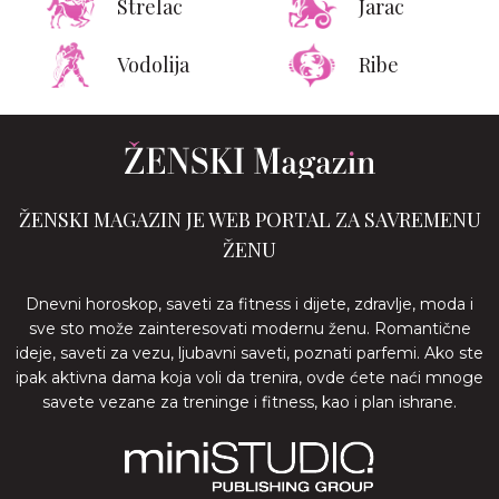
Strelac
Jarac
Vodolija
Ribe
ŽENSKI MAGAZIN JE WEB PORTAL ZA SAVREMENU
ŽENU
Dnevni horoskop, saveti za fitness i dijete, zdravlje, moda i
sve sto može zainteresovati modernu ženu. Romantične
ideje, saveti za vezu, ljubavni saveti, poznati parfemi. Ako ste
ipak aktivna dama koja voli da trenira, ovde ćete naći mnoge
savete vezane za treninge i fitness, kao i plan ishrane.