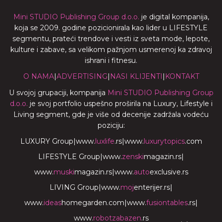
Mini STUDIO Publishing Group d.o.o.
je digital kompanija,
koja se 2009. godine pozicionirala kao lider u LIFESTYLE
segmentu, prateći trendove i vesti iz sveta mode, lepote,
kulture i zabave, sa velikom pažnjom usmerenoj ka zdravoj
ishrani i fitnesu.
O NAMA
|
ADVERTISING
|
NASI KLIJENTI
|
KONTAKT
U svojoj grupaciji, kompanija
Mini STUDIO Publishing Group
d.o.o.
je svoj portfolio uspešno proširila na Luxury, Lifestyle i
Living segment, gde je više od decenije zadržala vodeću
poziciju:
LUXURY Group
|
www.
luxlife
.rs
|
www.
luxurytopics
.com
LIFESTYLE Group
|
www.
zenski
magazin.rs
|
www.
muski
magazin.rs
|
www.
auto
exclusive.rs
LIVING Group
|
www.
moj
enterijer.rs
|
www.
ideas
homegarden.com
|
www.
fusiontables
.rs
|
www.
robotzabazen
.rs