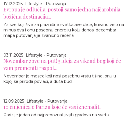
17.12.2025
Lifestyle - Putovanja
Evropa je odlučila: postoji samo jedna najčarobnija
božićna destinacija...
Za sve koji žive za praznične svetlucave ulice, kuvano vino na
minus dva i onu posebnu energiju koju donosi decembar
mapa putovanja je zvanično rešena.
03.11.2025
Lifestyle - Putovanja
Novembar zove na put! 5 ideja za vikend beg koji će
vam promeniti raspol...
Novembar je mesec koji nosi posebnu vrstu tišine, onu u
kojoj se priroda povlači, a duša budi.
12.09.2025
Lifestyle - Putovanja
10 činjenica o Parizu koje će vas iznenaditi
Pariz je jedan od najprepoznatljivijih gradova na svetu.