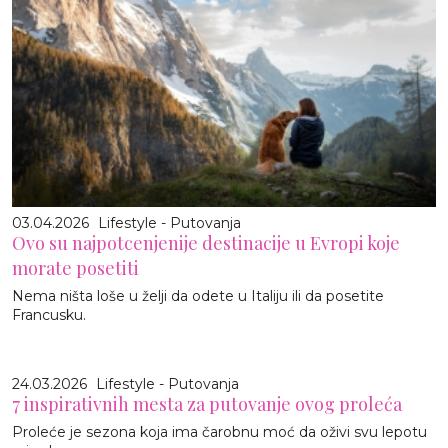
03.04.2026
Lifestyle - Putovanja
Ovo su najpotcenjenije destinacije u Evropi koje
morate posetiti
Nema ništa loše u želji da odete u Italiju ili da posetite
Francusku.
24.03.2026
Lifestyle - Putovanja
7 inspirativnih mesta za putovanje ovog proleća
Proleće je sezona koja ima čarobnu moć da oživi svu lepotu