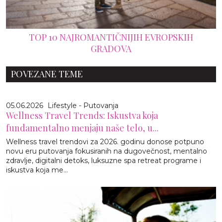
TOP 10 NAJROMANTIČNIJIH EVROPSKIH
GRADOVA
POVEZANE TEME
05.06.2026
Lifestyle - Putovanja
Wellness Travel Trends: Iskustva koja
fundamentalno menjaju naše telo, u...
Wellness travel trendovi za 2026. godinu donose potpuno
novu eru putovanja fokusiranih na dugovečnost, mentalno
zdravlje, digitalni detoks, luksuzne spa retreat programe i
iskustva koja me...