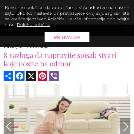
Koristimo kolačiće da poboljšamo Vaše iskustvo na našem
sajtu. Ukoliko nastavite da pretražujete ovaj sajt, saglasni ste
sa korišćenjem web kolačića. Za više informacija pogledajte
našu
Politiku kolačića
.
PRIHVATAM
Lifestyle -
Putovanja
8 razloga da napravite spisak stvari
koje nosite na odmor
Share
Facebook
X
Pinterest
Viber