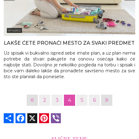
envato
LAKŠE ĆETE PRONAĆI MESTO ZA SVAKI PREDMET
Uz spisak vi bukvalno ispred sebe imate plan, a uz plan nema
potrebe da stvari pakujete na osnovu osećaja kako će
najbolje stati. Dovoljno je nekoliko pogleda na torbu i spisak i
biće vam daleko lakše da pronađete savršeno mesto za sve
što ste planirali da ponesete.
«
»
2
3
4
5
6
Share
Facebook
X
Pinterest
Viber