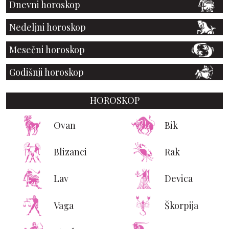
Dnevni horoskop
Nedeljni horoskop
Mesečni horoskop
Godišnji horoskop
HOROSKOP
Ovan
Bik
Blizanci
Rak
Lav
Devica
Vaga
Škorpija